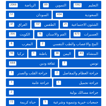
التعليم
التموين
الرياضة
2066
89
1392
السعودية
السودان
51
434
الشئون الاجتماعية
الطقس
العراق
37
137
21
العسيرات
الفم والاسنان
الكويت
356
16
673
المخ والاعصاب والطب النفسي
المغرب
8
2
المنشاة
اليمن
باطنة
تركيا
10
1
38
43
تونس
ثقافة ودين
668
7
جراحة العظام والمفاصل
جراحة القلب والصدر
1
2
جراحة تجميل
جراحة عامة
1
1
جراحة مسالك بولية
2
جمعيات خيرية وتنموية وشرعية
حياة كريمة
72
5