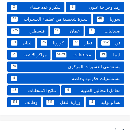
رمد وجراحة عيون
سكر و غدد صماء
2
2
سوريا
سيرة شخصية من عظماء العسيرات
47
48
صيدليات
عمان
فلسطين
275
17
1
فن
قطر
كورونا
لبنان
51
26
27
852
ليبيا
محافظات
مراكز الاشعة
2
5029
19
مستشفى العسيرات المركزى
74
مستشفيات حكومية وخاصة
4
معامل التحاليل الطبية
نتائج الامتحانات
45
4
نسا و توليد
وزارة النقل
وظائف
118
117
2