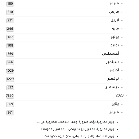
فبراير
180
مارس
210
أبريل
221
مايو
246
يونيو
187
يوليو
108
أغسطس
569
سبتمبر
966
أكتوبر
1029
نوفمبر
1229
ديسمبر
522
2023
7140
يناير
569
فبراير
361
وزير الخارجية يؤكد ضرورة وقف التدخلات الخارجية في ...
وزير الخارجية المغربي يجدد رفض بلاده لقرار حكومة ا...
وزير الاقتصاد والتجارة اللبناني: نحن اليوم حكومة ت...