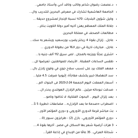
د.عصمت رضوان:شاعر وكاتب وناقد أدبي وأستاذ جامعي .
الجامعة الهاشمية تشارك في معرض البحرين للتدريب وال...
وكيل شؤون البلديات: 70% نسبة الإنجاز لمشروع حديقة ...
جلالة الملك المعظم يهنئ أخيه أمير دولة الكويت بذكر...
مطالعات الصحف في مملكة البحرين
عاجل.. زلزال بقوة 4 ريختر يضرب بورسعيد ويشعر به سك...
عاجل.. مباريات نارية في دور الـ16 من بطولة الدوري ...
اشترى عجلًا ووزعه بالمجان.. لص سرق 112 ألف جنيه با...
طقس الساعات المقبلة.. الأرصاد للمواطنين: تعرضوا لل...
معهد الفلك يرد على تسبب سلاح جوي في وقوع زلازل بال...
سد النهضة| خبير يكشف مفاجأة: إثيوبيا صرفت 4.5 مليا...
أسعار العملات اليوم الجمعة 24-2-2023 فى البنوك الم...
صدقت نبوءاته مرتين.. عالم الزلازل الهولندي يحذر ال...
بعد زلزال اليوم .. البحوث الفلكية: لا تخافوا ونامو...
اضطراب «صدمة ما بعد الزلازل»... مضاعفات خطيرة 5 تأ...
بث مباشر قرعة الدوري الأوروبي و دوري المؤتمر الأور...
دوري المؤتمر الأوروبي.. بازل (2) - طرابزون سبور (0...
3 هزات أرضية شعر بها السكان في مصر.. آخرها بقوة 4....
شحاتة العرابي.. 35 عامًا من الإبداع في إذاعة القرآ...