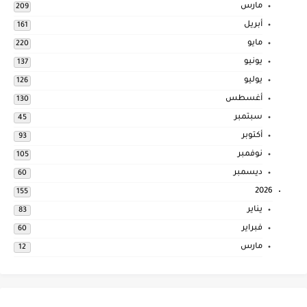
مارس
209
أبريل
161
مايو
220
يونيو
137
يوليو
126
أغسطس
130
سبتمبر
45
أكتوبر
93
نوفمبر
105
ديسمبر
60
2026
155
يناير
83
فبراير
60
مارس
12