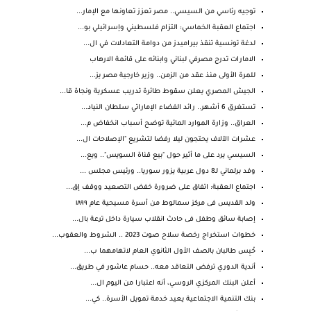
توجيه رئاسي من السيسي.. مصر تعزز تعاونها مع الإمار...
اجتماع العقبة الخماسي: التزام فلسطيني وإسرائيلي بو...
لدغة تونسية تنقذ بيراميدز من دوامة التعادلات في ال...
الامارات تدرج مصرفي لبناني وابنائه على قائمة الارهاب
للمرة الأولى منذ عقد من الزمن.. وزير خارجية مصر يز...
الجيش المصري يعلن سقوط طائرة تدريب عسكرية ونجاة قا...
تستغرق 6 أشهر.. رائد الفضاء الإماراتي سلطان النياد...
العراق.. وزارة الموارد المائية توضح أسباب انخفاض م...
عشرات الآلاف يحتجون ليلا رفضا لتشريع "الإصلاحات ال...
السيسي يرد على ما أثير حول "بيع قناة السويس".. ويع...
وفد برلماني لـ8 دول عربية يزور سوريا.. ورئيس مجلس ...
اجتماع العقبة: اتفاق على ضرورة خفض التصعيد ووقف إق...
ولد القديس فى مركز سمالوط من أسرة مسيحية عام ١٨٩٩
إصابة سائق وطفل فى حادث انقلاب سيارة داخل ترعة بال...
خطوات استخراج رخصة سلاح صوت 2023 .. الشروط والعقوب...
حُبِس طالبان بالصف الأول الثانوي العام لاتهامهما ب...
أندية الدوري ترفض التعاقد معه.. حسام عاشور في طريق...
أعلن البنك المركزي الروسي، أنه اعتبارا من اليوم ال...
بنك التنمية الاجتماعية يعيد خدمة تمويل الأسرة.. كي...