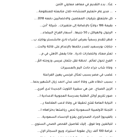
غدًا.. بدء التقديم في معاهد معاوني الأمن
... مدير عام «تعليم المنشاه» خلال متابعته للمنظومة...
كل مايتعلق بترقيات المعلمين والاخصائيين دفعه 2018 ...
بقيمة 186 دولارًا بالإضافة إلى متغيرات.. شركة "أدن...
الرجول والهياكل بـ 50 جنيها.. أسعار الفراخ البيضاء...
قطر تتقدم رسمياً بعرض لشراء نادي مانشستر يونايتد ب...
جنايات بورسعيد تصدر حكمها بالإعدام على قاتلة والدت...
تعثر معتاد وانتصارات نادرة.. ماذا يفعل الأهلي في م...
الفرح تحول لمأتم.. لحظة نقل جثمان عريس وزوجته المُ...
وفاة شاب جراء حادث اليم بالعسيرات
غضب في مصر بسبب تمثال فرنسي يهين الفراعنة
بسبب خطاء طبى وفاة احمد عدلي احمد زيان الشهير بحما...
الزين الصباح.. من هي سفيرة الكويت الجديدة لدى أمري...
صور تكريم أوائل الطلبة بمدرسة العجوبية الاعدادية ا...
النيابة العامة تفتح تحقيقا في وفاة لاعب الملاكمة ر...
اللجنة الأولمبية السعودية تحمي رياضتها بـ«نزاهة» ا...
بالفيديو| الجراد الصحراوي يغزو الإحساء السعودية.. ...
للبالغين وما فوق.. إليك تفاصيل الفحص الصحي السنوي ...
غرامة 100 ألف ريال عقوبة استيراد وبيع السجائر الإل...