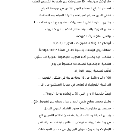
«لا توثيق بدونها».. 10 معلومات عن شهادة الفحص الطب...
أسعار الفراخ البيضاء اليوم الإثنين في بورصة الدواج...
نهائي الذين سيتم تعيينهم بشركة المياه بمحافظة قنا.
بشري ساره لأهالي العسيرات عامه ونجع الحرجه خاصه..ا...
تعتبر الكويت بالنسبة لنظام الحكم .. من 5 حروف
والدتي: «لن نتركَ الكويت»
أوضاع مقلوبة! فاهمين حب الكويت (غلط)!
عمالة نيبال ارتفعت بنسبة 40 في المئة 14617 مواطناً...
منتخب اليد يخسر أمام الكويت بالبطولة العربية للناشئين
التنمية الاجتماعية تضبط 53 متسولاً في يوم
ترقُّب تسمية رئيس الوزراء
100 رائد ورائدة من 16 دولة عربية في ملتقى الكويت ا...
الداخلية الكويتية: لا تهاون في حماية المجتمع من آف...
تيمنًا بخادمة أزواج النبي ﷺ .. إنشاء بوابة “بريرة”...
وكيل محمد صلاح ينهي الجدل حول رحيله عن ليفربول بتغ...
سعيد بن مكتوم رئيسا فخريا للاتحاد العربي للبادل
رئيس الدولة وملك ماليزيا يشهدان اختتام التمرين الع...
في واقعة غريبة: ام ترفض استلام جنينها بعد ولادته و...
الإمارات والبحرين تعزيان البرازيل في ضحايا الفيضانات