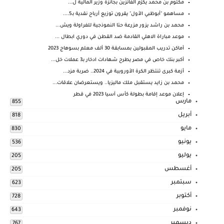
مكتوم بن محمد يكرّم الفائزين بجائزة وزير المالية ل...
مساهمو "أبوظبي الأول" يقرون توزيع أرباح نقدية بـ5....
محمد بن راشد يزور مزرعة حتا النموذجية للفراولة ويش...
موعد مباراة الاهلي القادمة ضد القطن في دوري ابطال ...
أماكن تدريب المقبولين بمسابقة 30 ألف معلم بسوهاج 2023
أكبر بنك خاص في مصر يطرح شهادات ادخار بـ3 عملات خل...
أزمة كبرى تنتظر الكرة الأوروبية في 2024.. ضربة مزد...
محمد بن زايد يستقبل ملك ماليزيا.. ويستعرضان علاقات...
إعلان موعد إقامة بطولة كأس آسيا 2023 في قطر
مارس
855
أبريل
818
مايو
830
يونيو
536
يوليو
205
أغسطس
205
سبتمبر
623
أكتوبر
728
نوفمبر
643
ديسمبر
767