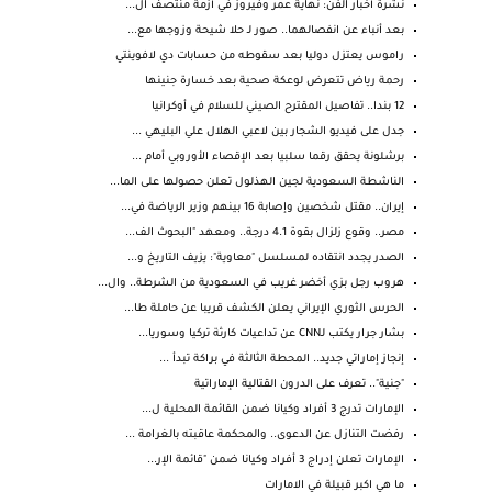
نشرة أخبار الفن: نهاية عمر وفيروز في أزمة منتصف ال...
بعد أنباء عن انفصالهما.. صور لـ حلا شيحة وزوجها مع...
راموس يعتزل دوليا بعد سقوطه من حسابات دي لافوينتي
رحمة رياض تتعرض لوعكة صحية بعد خسارة جنينها
12 بندا.. تفاصيل المقترح الصيني للسلام في أوكرانيا
جدل على فيديو الشجار بين لاعبي الهلال علي البليهي ...
برشلونة يحقق رقما سلبيا بعد الإقصاء الأوروبي أمام ...
الناشطة السعودية لجين الهذلول تعلن حصولها على الما...
إيران.. مقتل شخصين وإصابة 16 بينهم وزير الرياضة في...
مصر.. وقوع زلزال بقوة 4.1 درجة.. ومعهد "البحوث الف...
الصدر يجدد انتقاده لمسلسل "معاوية": يزيف التاريخ و...
هروب رجل بزي أخضر غريب في السعودية من الشرطة.. وال...
الحرس الثوري الإيراني يعلن الكشف قريبا عن حاملة طا...
بشار جرار يكتب لـCNN عن تداعيات كارثة تركيا وسوريا...
إنجاز إماراتي جديد.. المحطة الثالثة في براكة تبدأ ...
"جنية".. تعرف على الدرون القتالية الإماراتية
الإمارات تدرج 3 أفراد وكيانا ضمن القائمة المحلية ل...
رفضت التنازل عن الدعوى.. والمحكمة عاقبته بالغرامة ...
الإمارات تعلن إدراج 3 أفراد وكيانا ضمن "قائمة الإر...
ما هي اكبر قبيلة في الامارات