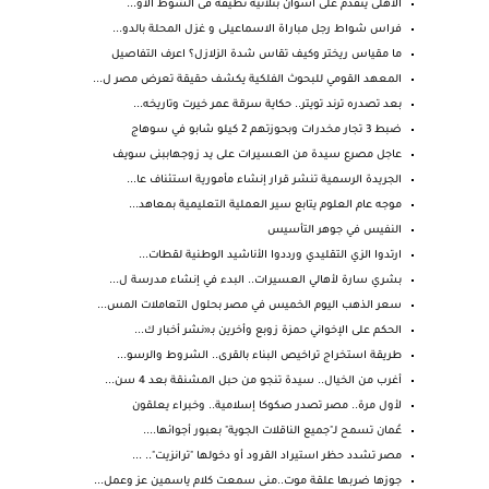
الأهلى يتقدم على أسوان بثلاثية نظيفة فى الشوط الأو...
فراس شواط رجل مباراة الاسماعيلى و غزل المحلة بالدو...
ما مقياس ريختر وكيف تقاس شدة الزلازل؟ اعرف التفاصيل
المعهد القومي للبحوث الفلكية يكشف حقيقة تعرض مصر ل...
بعد تصدره ترند تويتر.. حكاية سرقة عمر خيرت وتاريخه...
ضبط 3 تجار مخدرات وبحوزتهم 2 كيلو شابو في سوهاج
عاجل مصرع سيدة من العسيرات على يد زوجهاببنى سويف
الجريدة الرسمية تنشر قرار إنشاء مأمورية استئناف عا...
موجه عام العلوم يتابع سير العملية التعليمية بمعاهد...
النفيس في جوهر التأسيس
ارتدوا الزي التقليدي ورددوا الأناشيد الوطنية لقطات...
بشري سارة لأهالي العسيرات.. البدء في إنشاء مدرسة ل...
سعر الذهب اليوم الخميس في مصر بحلول التعاملات المس...
الحكم على الإخواني حمزة زوبع وأخرين بـ«نشر أخبار ك...
طريقة استخراج تراخيص البناء بالقرى.. الشروط والرسو...
أغرب من الخيال.. سيدة تنجو من حبل المشنقة بعد 4 سن...
لأول مرة.. مصر تصدر صكوكا إسلامية.. وخبراء يعلقون
عُمان تسمح لـ"جميع الناقلات الجوية" بعبور أجوائها....
مصر تشدد حظر استيراد القرود أو دخولها "ترانزيت".. ...
جوزها ضربها علقة موت..منى سمعت كلام ياسمين عز وعمل...