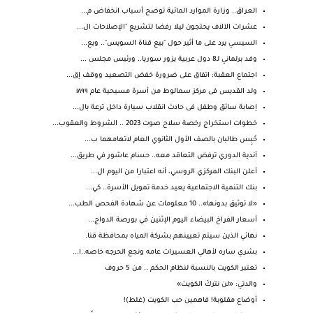
العراق.. وزارة الموارد المائية توضح أسباب انخفاض م...
عشرات الآلاف يحتجون ليلا رفضا لتشريع "الإصلاحات ال...
السيسي يرد على ما أثير حول "بيع قناة السويس".. ويع...
وفد برلماني لـ8 دول عربية يزور سوريا.. ورئيس مجلس ...
اجتماع العقبة: اتفاق على ضرورة خفض التصعيد ووقف إق...
ولد القديس فى مركز سمالوط من أسرة مسيحية عام ١٨٩٩
إصابة سائق وطفل فى حادث انقلاب سيارة داخل ترعة بال...
خطوات استخراج رخصة سلاح صوت 2023 .. الشروط والعقوب...
حُبِس طالبان بالصف الأول الثانوي العام لاتهامهما ب...
أندية الدوري ترفض التعاقد معه.. حسام عاشور في طريق...
أعلن البنك المركزي الروسي، أنه اعتبارا من اليوم ال...
بنك التنمية الاجتماعية يعيد خدمة تمويل الأسرة.. كي...
«لا توثيق بدونها».. 10 معلومات عن شهادة الفحص الطب...
أسعار الفراخ البيضاء اليوم الإثنين في بورصة الدواج...
نهائي الذين سيتم تعيينهم بشركة المياه بمحافظة قنا.
بشري ساره لأهالي العسيرات عامه ونجع الحرجه خاصه..ا...
تعتبر الكويت بالنسبة لنظام الحكم .. من 5 حروف
والدتي: «لن نتركَ الكويت»
أوضاع مقلوبة! فاهمين حب الكويت (غلط)!