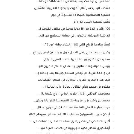
عمالة نيبال ارتفعت بنسبة 40 في المئة 14617 مواطناً...
منتخب اليد يخسر أمام الكويت بالبطولة العربية للناشئين
التنمية الاجتماعية تضبط 53 متسولاً في يوم
ترقُّب تسمية رئيس الوزراء
100 رائد ورائدة من 16 دولة عربية في ملتقى الكويت ا...
الداخلية الكويتية: لا تهاون في حماية المجتمع من آف...
تيمنًا بخادمة أزواج النبي ﷺ .. إنشاء بوابة “بريرة”...
وكيل محمد صلاح ينهي الجدل حول رحيله عن ليفربول بتغ...
سعيد بن مكتوم رئيسا فخريا للاتحاد العربي للبادل
رئيس الدولة وملك ماليزيا يشهدان اختتام التمرين الع...
في واقعة غريبة: ام ترفض استلام جنينها بعد ولادته و...
الإمارات والبحرين تعزيان البرازيل في ضحايا الفيضانات
مكتوم بن محمد يكرّم الفائزين بجائزة وزير المالية ل...
مساهمو "أبوظبي الأول" يقرون توزيع أرباح نقدية بـ5....
محمد بن راشد يزور مزرعة حتا النموذجية للفراولة ويش...
موعد مباراة الاهلي القادمة ضد القطن في دوري ابطال ...
أماكن تدريب المقبولين بمسابقة 30 ألف معلم بسوهاج 2023
أكبر بنك خاص في مصر يطرح شهادات ادخار بـ3 عملات خل...
أزمة كبرى تنتظر الكرة الأوروبية في 2024.. ضربة مزد...