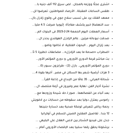
اشترى عجلًا ووزعه بالمجان.. لص سرق 112 ألف جنيه با...
طقس الساعات المقبلة.. الأرصاد للمواطنين: تعرضوا لل...
معهد الفلك يرد على تسبب سلاح جوي في وقوع زلازل بال...
سد النهضة| خبير يكشف مفاجأة: إثيوبيا صرفت 4.5 مليا...
أسعار العملات اليوم الجمعة 24-2-2023 فى البنوك الم...
صدقت نبوءاته مرتين.. عالم الزلازل الهولندي يحذر ال...
بعد زلزال اليوم .. البحوث الفلكية: لا تخافوا ونامو...
اضطراب «صدمة ما بعد الزلازل»... مضاعفات خطيرة 5 تأ...
بث مباشر قرعة الدوري الأوروبي و دوري المؤتمر الأور...
دوري المؤتمر الأوروبي.. بازل (2) - طرابزون سبور (0...
3 هزات أرضية شعر بها السكان في مصر.. آخرها بقوة 4....
شحاتة العرابي.. 35 عامًا من الإبداع في إذاعة القرآ...
نشرة أخبار الفن: نهاية عمر وفيروز في أزمة منتصف ال...
بعد أنباء عن انفصالهما.. صور لـ حلا شيحة وزوجها مع...
راموس يعتزل دوليا بعد سقوطه من حسابات دي لافوينتي
رحمة رياض تتعرض لوعكة صحية بعد خسارة جنينها
12 بندا.. تفاصيل المقترح الصيني للسلام في أوكرانيا
جدل على فيديو الشجار بين لاعبي الهلال علي البليهي ...
برشلونة يحقق رقما سلبيا بعد الإقصاء الأوروبي أمام ...