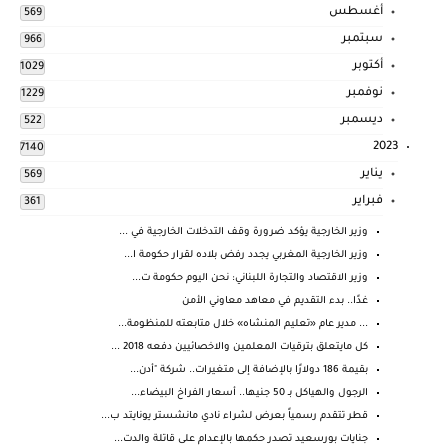
أغسطس
569
سبتمبر
966
أكتوبر
1029
نوفمبر
1229
ديسمبر
522
2023
7140
يناير
569
فبراير
361
وزير الخارجية يؤكد ضرورة وقف التدخلات الخارجية في ...
وزير الخارجية المغربي يجدد رفض بلاده لقرار حكومة ا...
وزير الاقتصاد والتجارة اللبناني: نحن اليوم حكومة ت...
غدًا.. بدء التقديم في معاهد معاوني الأمن
... مدير عام «تعليم المنشاه» خلال متابعته للمنظومة...
كل مايتعلق بترقيات المعلمين والاخصائيين دفعه 2018 ...
بقيمة 186 دولارًا بالإضافة إلى متغيرات.. شركة "أدن...
الرجول والهياكل بـ 50 جنيها.. أسعار الفراخ البيضاء...
قطر تتقدم رسمياً بعرض لشراء نادي مانشستر يونايتد ب...
جنايات بورسعيد تصدر حكمها بالإعدام على قاتلة والدت...