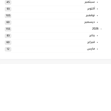
سبتمبر
45
أكتوبر
93
نوفمبر
105
ديسمبر
60
2026
155
يناير
83
فبراير
60
مارس
12