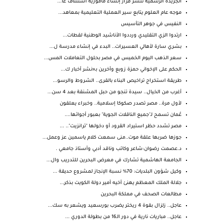
الجريدة الرسمية تنشر قرار إنشاء مأمورية استئناف عا...
موجه عام العلوم يتابع سير العملية التعليمية بمعاهد...
النفيس في جوهر التأسيس
ارتدوا الزي التقليدي ورددوا الأناشيد الوطنية لقطات...
بشري سارة لأهالي العسيرات.. البدء في إنشاء مدرسة ل...
سعر الذهب اليوم الخميس في مصر بحلول التعاملات المس...
الحكم على الإخواني حمزة زوبع وأخرين بـ«نشر أخبار ك...
طريقة استخراج تراخيص البناء بالقرى.. الشروط والرسو...
أغرب من الخيال.. سيدة تنجو من حبل المشنقة بعد 4 سن...
لأول مرة.. مصر تصدر صكوكا إسلامية.. وخبراء يعلقون
عُمان تسمح لـ"جميع الناقلات الجوية" بعبور أجوائها....
مصر تشدد حظر استيراد القرود أو دخولها "ترانزيت".. ...
جوزها ضربها علقة موت..منى سمعت كلام ياسمين عز وعمل...
د.عصمت رضوان:شاعر وكاتب وناقد أدبي وأستاذ جامعي .
الجامعة الهاشمية تشارك في معرض البحرين للتدريب وال...
وكيل شؤون البلديات: 70% نسبة الإنجاز لمشروع حديقة ...
جلالة الملك المعظم يهنئ أخيه أمير دولة الكويت بذكر...
مطالعات الصحف في مملكة البحرين
عاجل.. زلزال بقوة 4 ريختر يضرب بورسعيد ويشعر به سك...
عاجل.. مباريات نارية في دور الـ16 من بطولة الدوري ...