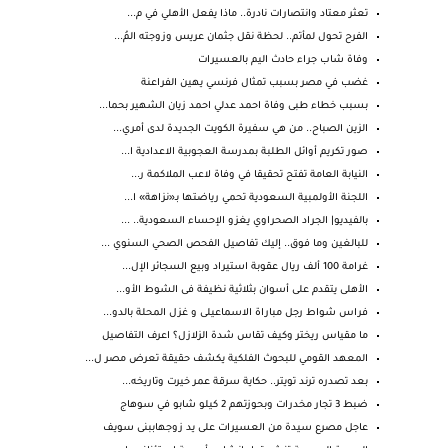
تعثر معتاد وانتصارات نادرة.. ماذا يفعل الأهلي في م...
الفرح تحول لمأتم.. لحظة نقل جثمان عريس وزوجته المُ...
وفاة شاب جراء حادث اليم بالعسيرات
غضب في مصر بسبب تمثال فرنسي يهين الفراعنة
بسبب خطاء طبى وفاة احمد عدلي احمد زيان الشهير بحما...
الزين الصباح.. من هي سفيرة الكويت الجديدة لدى أمري...
صور تكريم أوائل الطلبة بمدرسة العجوبية الاعدادية ا...
النيابة العامة تفتح تحقيقا في وفاة لاعب الملاكمة ر...
اللجنة الأولمبية السعودية تحمي رياضتها بـ«نزاهة» ا...
بالفيديو| الجراد الصحراوي يغزو الإحساء السعودية.. ...
للبالغين وما فوق.. إليك تفاصيل الفحص الصحي السنوي ...
غرامة 100 ألف ريال عقوبة استيراد وبيع السجائر الإل...
الأهلى يتقدم على أسوان بثلاثية نظيفة فى الشوط الأو...
فراس شواط رجل مباراة الاسماعيلى و غزل المحلة بالدو...
ما مقياس ريختر وكيف تقاس شدة الزلازل؟ اعرف التفاصيل
المعهد القومي للبحوث الفلكية يكشف حقيقة تعرض مصر ل...
بعد تصدره ترند تويتر.. حكاية سرقة عمر خيرت وتاريخه...
ضبط 3 تجار مخدرات وبحوزتهم 2 كيلو شابو في سوهاج
عاجل مصرع سيدة من العسيرات على يد زوجهاببنى سويف