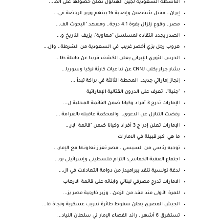
الناشطة السعودية لجين الهذلول تعلن حصولها على الما...
إيران.. مقتل شخصين وإصابة 16 بينهم وزير الرياضة في...
مصر.. وقوع زلزال بقوة 4.1 درجة.. ومعهد "البحوث الف...
الصدر يجدد انتقاده لمسلسل "معاوية": يزيف التاريخ و...
هروب رجل بزي أخضر غريب في السعودية من الشرطة.. وال...
الحرس الثوري الإيراني يعلن الكشف قريبا عن حاملة طا...
بشار جرار يكتب لـCNN عن تداعيات كارثة تركيا وسوريا...
إنجاز إماراتي جديد.. المحطة الثالثة في براكة تبدأ ...
"جنية".. تعرف على الدرون القتالية الإماراتية
الإمارات تدرج 3 أفراد وكيانا ضمن القائمة المحلية ل...
رفضت التنازل عن الدعوى.. والمحكمة عاقبته بالغرامة ...
الإمارات تعلن إدراج 3 أفراد وكيانا ضمن "قائمة الإر...
ما هي اكبر قبيلة في الامارات
توجيه رئاسي من السيسي.. مصر تعزز تعاونها مع الإمار...
اجتماع العقبة الخماسي: التزام فلسطيني وإسرائيلي بو...
لدغة تونسية تنقذ بيراميدز من دوامة التعادلات في ال...
الامارات تدرج مصرفي لبناني وابنائه على قائمة الارهاب
للمرة الأولى منذ عقد من الزمن.. وزير خارجية مصر يز...
الجيش المصري يعلن سقوط طائرة تدريب عسكرية ونجاة قا...
تستغرق 6 أشهر.. رائد الفضاء الإماراتي سلطان النياد...