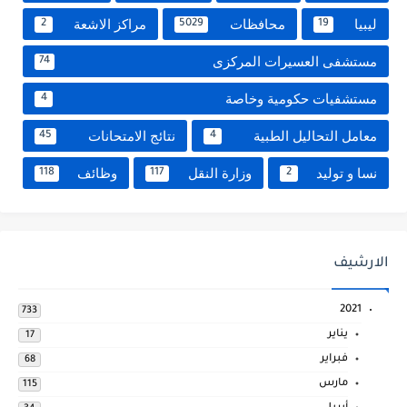
ليبيا
محافظات
مراكز الاشعة
2
5029
19
مستشفى العسيرات المركزى
74
مستشفيات حكومية وخاصة
4
معامل التحاليل الطبية
نتائج الامتحانات
45
4
نسا و توليد
وزارة النقل
وظائف
118
117
2
الارشيف
2021
733
يناير
17
فبراير
68
مارس
115