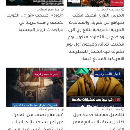
منذ بضع لحظات
منذ بضع لحظات
الحرس الثوري قصف مكتب
«نوره» أصبحت «نور».. الكويت
نتنياهو من شوية، والمقاتلات
تكشف واقعة غريبة في
الحربية الأمريكية بتقع زي الرز،
مراجعات تزوير الجنسية
وواضح إن النهارده هيكون يوم
مختلف تمامًا، وهيكون أول يوم
نشوف فيه انكسار للغطرسة
الأمريكية المبالغ فيها!
اخبار عالمية وعربية
اخبار عالمية وعربية
منذ بضع لحظات
منذ بضع لحظات
تفاصيل مفاجئة جديدة حول
"سـاعـة ونـصـف مـن الـغـدر"..
اغتيال سيف الإسلام معمر
مـن أمـر بـسـحـب الـحـراسات