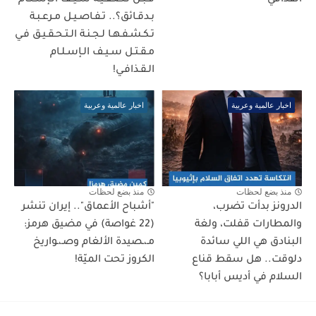
القذافي
قـبـل تـصـفـيـة سـيـف الـإسـلـام
بـدقـائق؟.. تـفـاصـيـل مـرعـبـة
تـكـشـفـهـا لـجـنـة الـتـحـقـيـق فـي
مـقـتـل سـيـف الـإسـلـام
الـقـذافـي!
اخبار عالمية وعربية
اخبار عالمية وعربية
منذ بضع لحظات
منذ بضع لحظات
الدرونز بدأت تضرب،
"أشباح الأعماق".. إيران تنشر
والمطارات قفلت، ولغة
(22 غواصة) في مضيق هرمز:
البنادق هي اللي سائدة
مـ،ـصيدة الألغام وصـ،ـواريخ
دلوقت.. هل سقط قناع
الكروز تحت الميّة!
السلام في أديس أبابا؟