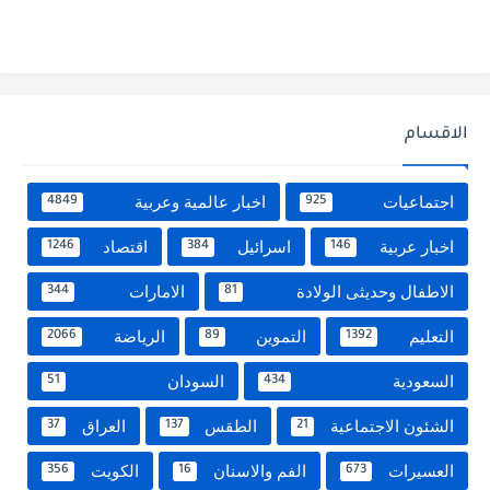
الاقسام
اجتماعيات
اخبار عالمية وعربية
4849
925
اخبار عربية
اسرائيل
اقتصاد
1246
384
146
الاطفال وحديثى الولادة
الامارات
344
81
التعليم
التموين
الرياضة
2066
89
1392
السعودية
السودان
51
434
الشئون الاجتماعية
الطقس
العراق
37
137
21
العسيرات
الفم والاسنان
الكويت
356
16
673