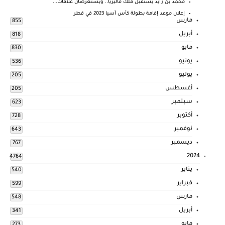
محمد بن زايد يستقبل ملك ماليزيا.. ويستعرضان علاقات...
إعلان موعد إقامة بطولة كأس آسيا 2023 في قطر
مارس
855
أبريل
818
مايو
830
يونيو
536
يوليو
205
أغسطس
205
سبتمبر
623
أكتوبر
728
نوفمبر
643
ديسمبر
767
2024
4764
يناير
540
فبراير
599
مارس
548
أبريل
341
مايو
273