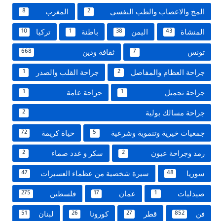
المخ والاعصاب والطب النفسي
المغرب
8
2
المنشاة
اليمن
باطنة
تركيا
10
1
38
43
تونس
ثقافة ودين
668
7
جراحة العظام والمفاصل
جراحة القلب والصدر
1
2
جراحة تجميل
جراحة عامة
1
1
جراحة مسالك بولية
2
جمعيات خيرية وتنموية وشرعية
حياة كريمة
72
5
رمد وجراحة عيون
سكر و غدد صماء
2
2
سوريا
سيرة شخصية من عظماء العسيرات
47
48
صيدليات
عمان
فلسطين
275
17
1
فن
قطر
كورونا
لبنان
51
26
27
852