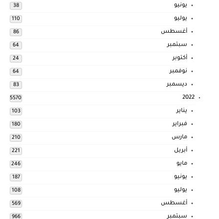
يونيو
38
يوليو
110
أغسطس
86
سبتمبر
64
أكتوبر
24
نوفمبر
64
ديسمبر
83
2022
5570
يناير
103
فبراير
180
مارس
210
أبريل
221
مايو
246
يونيو
187
يوليو
108
أغسطس
569
سبتمبر
966