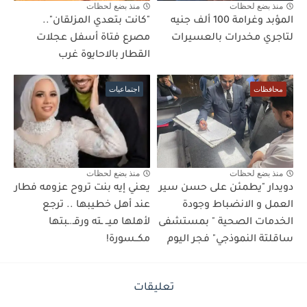
منذ بضع لحظات
منذ بضع لحظات
المؤبد وغرامة 100 ألف جنيه
"كانت بتعدي المزلقان"..
لتاجري مخدرات بالعسيرات
مصرع فتاة أسفل عجلات
القطار بالاحايوة غرب
محافظات
اجتماعيات
منذ بضع لحظات
منذ بضع لحظات
دويدار "يطمئن على حسن سير
يعني إيه بنت تروح عزومه فطار
العمل و الانضباط وجودة
عند أهل خطيبها .. ترجع
الخدمات الصحية " بمستشفى
لأهلها ميــ ـته ورقـ.ـبتها
ساقلتة النموذجي" فجر اليوم
مكــسورة!
تعليقات