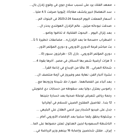
معهد الفلك يرد على تسبب سلاح جوي في وقوع زلازل بال...
سد النهضة| خبير يكشف مفاجأة: إثيوبيا صرفت 4.5 مليا...
أسعار العملات اليوم الجمعة 24-2-2023 فى البنوك الم...
صدقت نبوءاته مرتين.. عالم الزلازل الهولندي يحذر ال...
بعد زلزال اليوم .. البحوث الفلكية: لا تخافوا ونامو...
اضطراب «صدمة ما بعد الزلازل»... مضاعفات خطيرة 5 تأ...
بث مباشر قرعة الدوري الأوروبي و دوري المؤتمر الأور...
دوري المؤتمر الأوروبي.. بازل (2) - طرابزون سبور (0...
3 هزات أرضية شعر بها السكان في مصر.. آخرها بقوة 4....
شحاتة العرابي.. 35 عامًا من الإبداع في إذاعة القرآ...
نشرة أخبار الفن: نهاية عمر وفيروز في أزمة منتصف ال...
بعد أنباء عن انفصالهما.. صور لـ حلا شيحة وزوجها مع...
راموس يعتزل دوليا بعد سقوطه من حسابات دي لافوينتي
رحمة رياض تتعرض لوعكة صحية بعد خسارة جنينها
12 بندا.. تفاصيل المقترح الصيني للسلام في أوكرانيا
جدل على فيديو الشجار بين لاعبي الهلال علي البليهي ...
برشلونة يحقق رقما سلبيا بعد الإقصاء الأوروبي أمام ...
الناشطة السعودية لجين الهذلول تعلن حصولها على الما...
إيران.. مقتل شخصين وإصابة 16 بينهم وزير الرياضة في...