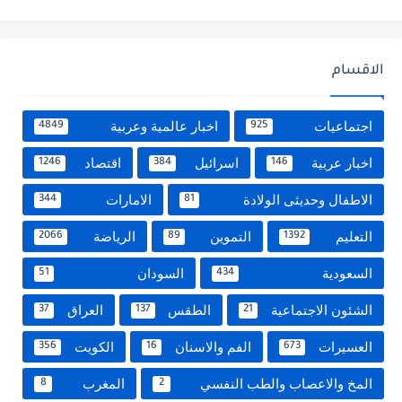
الاقسام
اجتماعيات
اخبار عالمية وعربية
4849
925
اخبار عربية
اسرائيل
اقتصاد
1246
384
146
الاطفال وحديثى الولادة
الامارات
344
81
التعليم
التموين
الرياضة
2066
89
1392
السعودية
السودان
51
434
الشئون الاجتماعية
الطقس
العراق
37
137
21
العسيرات
الفم والاسنان
الكويت
356
16
673
المخ والاعصاب والطب النفسي
المغرب
8
2