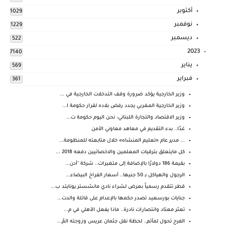
أكتوبر
1029
نوفمبر
1229
ديسمبر
522
2023
7140
يناير
569
فبراير
361
وزير الخارجية يؤكد ضرورة وقف التدخلات الخارجية في ...
وزير الخارجية المغربي يجدد رفض بلاده لقرار حكومة ا...
وزير الاقتصاد والتجارة اللبناني: نحن اليوم حكومة ت...
غدًا.. بدء التقديم في معاهد معاوني الأمن
... مدير عام «تعليم المنشاه» خلال متابعته للمنظومة...
كل مايتعلق بترقيات المعلمين والاخصائيين دفعه 2018 ...
بقيمة 186 دولارًا بالإضافة إلى متغيرات.. شركة "أدن...
الرجول والهياكل بـ 50 جنيها.. أسعار الفراخ البيضاء...
قطر تتقدم رسمياً بعرض لشراء نادي مانشستر يونايتد ب...
جنايات بورسعيد تصدر حكمها بالإعدام على قاتلة والدت...
تعثر معتاد وانتصارات نادرة.. ماذا يفعل الأهلي في م...
الفرح تحول لمأتم.. لحظة نقل جثمان عريس وزوجته المُ...