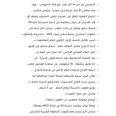
السيسي يرد على ما أثير حول "بيع قناة السويس".. ويع...
وفد برلماني لـ8 دول عربية يزور سوريا.. ورئيس مجلس ...
اجتماع العقبة: اتفاق على ضرورة خفض التصعيد ووقف إق...
ولد القديس فى مركز سمالوط من أسرة مسيحية عام ١٨٩٩
إصابة سائق وطفل فى حادث انقلاب سيارة داخل ترعة بال...
خطوات استخراج رخصة سلاح صوت 2023 .. الشروط والعقوب...
حُبِس طالبان بالصف الأول الثانوي العام لاتهامهما ب...
أندية الدوري ترفض التعاقد معه.. حسام عاشور في طريق...
أعلن البنك المركزي الروسي، أنه اعتبارا من اليوم ال...
بنك التنمية الاجتماعية يعيد خدمة تمويل الأسرة.. كي...
«لا توثيق بدونها».. 10 معلومات عن شهادة الفحص الطب...
أسعار الفراخ البيضاء اليوم الإثنين في بورصة الدواج...
نهائي الذين سيتم تعيينهم بشركة المياه بمحافظة قنا.
بشري ساره لأهالي العسيرات عامه ونجع الحرجه خاصه..ا...
تعتبر الكويت بالنسبة لنظام الحكم .. من 5 حروف
والدتي: «لن نتركَ الكويت»
أوضاع مقلوبة! فاهمين حب الكويت (غلط)!
عمالة نيبال ارتفعت بنسبة 40 في المئة 14617 مواطناً...
منتخب اليد يخسر أمام الكويت بالبطولة العربية للناشئين