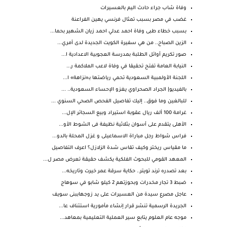
وفاة شاب جراء حادث اليم بالعسيرات
غضب في مصر بسبب تمثال فرنسي يهين الفراعنة
بسبب خطاء طبى وفاة احمد عدلي احمد زيان الشهير بحما...
الزين الصباح.. من هي سفيرة الكويت الجديدة لدى أمري...
صور تكريم أوائل الطلبة بمدرسة العجوبية الاعدادية ا...
النيابة العامة تفتح تحقيقا في وفاة لاعب الملاكمة ر...
اللجنة الأولمبية السعودية تحمي رياضتها بـ«نزاهة» ا...
بالفيديو| الجراد الصحراوي يغزو الإحساء السعودية.. ...
للبالغين وما فوق.. إليك تفاصيل الفحص الصحي السنوي ...
غرامة 100 ألف ريال عقوبة استيراد وبيع السجائر الإل...
الأهلى يتقدم على أسوان بثلاثية نظيفة فى الشوط الأو...
فراس شواط رجل مباراة الاسماعيلى و غزل المحلة بالدو...
ما مقياس ريختر وكيف تقاس شدة الزلازل؟ اعرف التفاصيل
المعهد القومي للبحوث الفلكية يكشف حقيقة تعرض مصر ل...
بعد تصدره ترند تويتر.. حكاية سرقة عمر خيرت وتاريخه...
ضبط 3 تجار مخدرات وبحوزتهم 2 كيلو شابو في سوهاج
عاجل مصرع سيدة من العسيرات على يد زوجهاببنى سويف
الجريدة الرسمية تنشر قرار إنشاء مأمورية استئناف عا...
موجه عام العلوم يتابع سير العملية التعليمية بمعاهد...