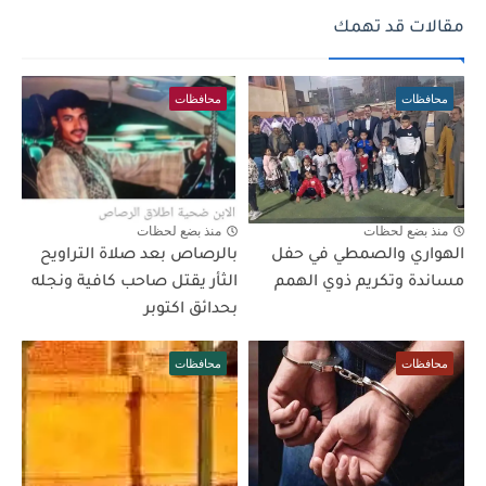
مقالات قد تهمك
محافظات
محافظات
منذ بضع لحظات
منذ بضع لحظات
الهواري والصمطي في حفل
بالرصاص بعد صلاة التراويح
مساندة وتكريم ذوي الهمم
الثأر يقتل صاحب كافية ونجله
بحدائق اكتوبر
محافظات
محافظات