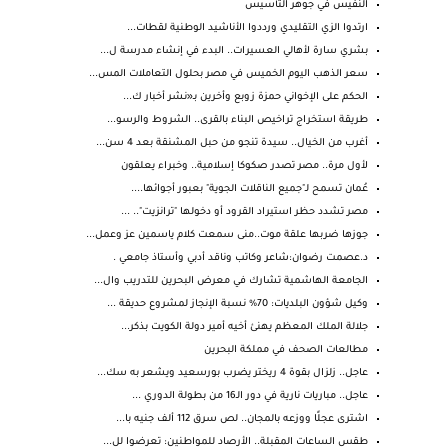
النفيس في جوهر التأسيس
ارتدوا الزي التقليدي ورددوا الأناشيد الوطنية لقطات...
بشري سارة لأهالي العسيرات.. البدء في إنشاء مدرسة ل...
سعر الذهب اليوم الخميس في مصر بحلول التعاملات المس...
الحكم على الإخواني حمزة زوبع وأخرين بـ«نشر أخبار ك...
طريقة استخراج تراخيص البناء بالقرى.. الشروط والرسو...
أغرب من الخيال.. سيدة تنجو من حبل المشنقة بعد 4 سن...
لأول مرة.. مصر تصدر صكوكا إسلامية.. وخبراء يعلقون
عُمان تسمح لـ"جميع الناقلات الجوية" بعبور أجوائها....
مصر تشدد حظر استيراد القرود أو دخولها "ترانزيت".. ...
جوزها ضربها علقة موت..منى سمعت كلام ياسمين عز وعمل...
د.عصمت رضوان:شاعر وكاتب وناقد أدبي وأستاذ جامعي .
الجامعة الهاشمية تشارك في معرض البحرين للتدريب وال...
وكيل شؤون البلديات: 70% نسبة الإنجاز لمشروع حديقة ...
جلالة الملك المعظم يهنئ أخيه أمير دولة الكويت بذكر...
مطالعات الصحف في مملكة البحرين
عاجل.. زلزال بقوة 4 ريختر يضرب بورسعيد ويشعر به سك...
عاجل.. مباريات نارية في دور الـ16 من بطولة الدوري ...
اشترى عجلًا ووزعه بالمجان.. لص سرق 112 ألف جنيه با...
طقس الساعات المقبلة.. الأرصاد للمواطنين: تعرضوا لل...