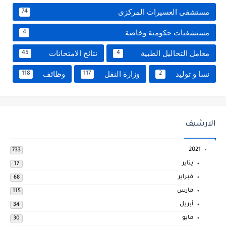
مستشفى العسيرات المركزى
74
مستشفيات حكومية وخاصة
4
معامل التحاليل الطبية
نتائج الامتحانات
45
4
نسا و توليد
وزارة النقل
وظائف
118
117
2
الارشيف
2021
733
يناير
17
فبراير
68
مارس
115
أبريل
34
مايو
30