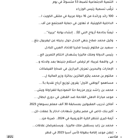
التنمية الاجتماعية تضبط 53 متسولاً في يوم
ترقُّب تسمية رئيس الوزراء
100 رائد ورائدة من 16 دولة عربية في ملتقى الكويت ا...
الداخلية الكويتية: لا تهاون في حماية المجتمع من آف...
تيمنًا بخادمة أزواج النبي ﷺ .. إنشاء بوابة “بريرة”...
وكيل محمد صلاح ينهي الجدل حول رحيله عن ليفربول بتغ...
سعيد بن مكتوم رئيسا فخريا للاتحاد العربي للبادل
رئيس الدولة وملك ماليزيا يشهدان اختتام التمرين الع...
في واقعة غريبة: ام ترفض استلام جنينها بعد ولادته و...
الإمارات والبحرين تعزيان البرازيل في ضحايا الفيضانات
مكتوم بن محمد يكرّم الفائزين بجائزة وزير المالية ل...
مساهمو "أبوظبي الأول" يقرون توزيع أرباح نقدية بـ5....
محمد بن راشد يزور مزرعة حتا النموذجية للفراولة ويش...
موعد مباراة الاهلي القادمة ضد القطن في دوري ابطال ...
أماكن تدريب المقبولين بمسابقة 30 ألف معلم بسوهاج 2023
أكبر بنك خاص في مصر يطرح شهادات ادخار بـ3 عملات خل...
أزمة كبرى تنتظر الكرة الأوروبية في 2024.. ضربة مزد...
محمد بن زايد يستقبل ملك ماليزيا.. ويستعرضان علاقات...
إعلان موعد إقامة بطولة كأس آسيا 2023 في قطر
مارس
855