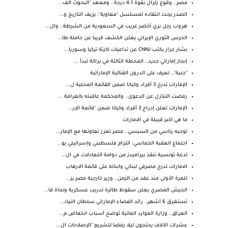
مصر.. وقوع زلزال بقوة 4.1 درجة.. ومعهد "البحوث الف...
الصدر يجدد انتقاده لمسلسل "معاوية": يزيف التاريخ و...
هروب رجل بزي أخضر غريب في السعودية من الشرطة.. وال...
الحرس الثوري الإيراني يعلن الكشف قريبا عن حاملة طا...
بشار جرار يكتب لـCNN عن تداعيات كارثة تركيا وسوريا...
إنجاز إماراتي جديد.. المحطة الثالثة في براكة تبدأ ...
"جنية".. تعرف على الدرون القتالية الإماراتية
الإمارات تدرج 3 أفراد وكيانا ضمن القائمة المحلية ل...
رفضت التنازل عن الدعوى.. والمحكمة عاقبته بالغرامة ...
الإمارات تعلن إدراج 3 أفراد وكيانا ضمن "قائمة الإر...
ما هي اكبر قبيلة في الامارات
توجيه رئاسي من السيسي.. مصر تعزز تعاونها مع الإمار...
اجتماع العقبة الخماسي: التزام فلسطيني وإسرائيلي بو...
لدغة تونسية تنقذ بيراميدز من دوامة التعادلات في ال...
الامارات تدرج مصرفي لبناني وابنائه على قائمة الارهاب
للمرة الأولى منذ عقد من الزمن.. وزير خارجية مصر يز...
الجيش المصري يعلن سقوط طائرة تدريب عسكرية ونجاة قا...
تستغرق 6 أشهر.. رائد الفضاء الإماراتي سلطان النياد...
العراق.. وزارة الموارد المائية توضح أسباب انخفاض م...
عشرات الآلاف يحتجون ليلا رفضا لتشريع "الإصلاحات ال...