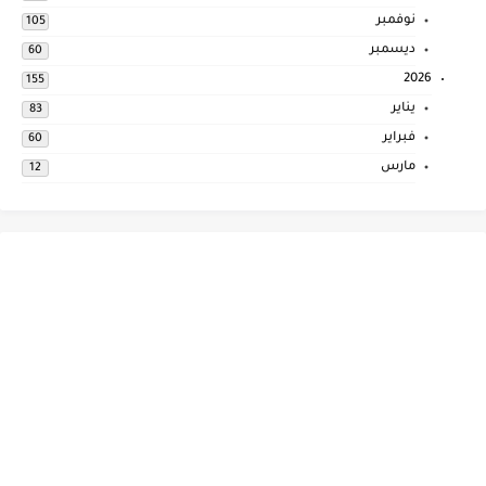
نوفمبر
105
ديسمبر
60
2026
155
يناير
83
فبراير
60
مارس
12