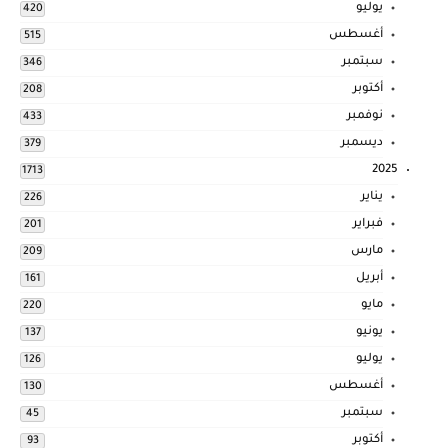
يوليو
420
أغسطس
515
سبتمبر
346
أكتوبر
208
نوفمبر
433
ديسمبر
379
2025
1713
يناير
226
فبراير
201
مارس
209
أبريل
161
مايو
220
يونيو
137
يوليو
126
أغسطس
130
سبتمبر
45
أكتوبر
93