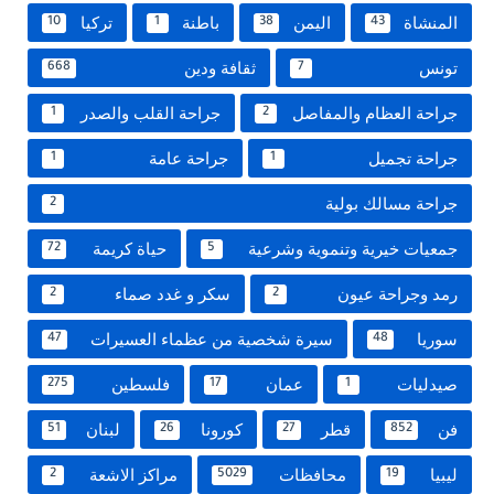
المنشاة
اليمن
باطنة
تركيا
10
1
38
43
تونس
ثقافة ودين
668
7
جراحة العظام والمفاصل
جراحة القلب والصدر
1
2
جراحة تجميل
جراحة عامة
1
1
جراحة مسالك بولية
2
جمعيات خيرية وتنموية وشرعية
حياة كريمة
72
5
رمد وجراحة عيون
سكر و غدد صماء
2
2
سوريا
سيرة شخصية من عظماء العسيرات
47
48
صيدليات
عمان
فلسطين
275
17
1
فن
قطر
كورونا
لبنان
51
26
27
852
ليبيا
محافظات
مراكز الاشعة
2
5029
19