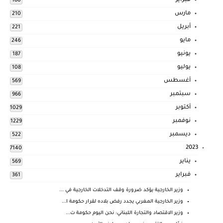
فبراير
180
مارس
210
أبريل
221
مايو
246
يونيو
187
يوليو
108
أغسطس
569
سبتمبر
966
أكتوبر
1029
نوفمبر
1229
ديسمبر
522
2023
7140
يناير
569
فبراير
361
وزير الخارجية يؤكد ضرورة وقف التدخلات الخارجية في ...
وزير الخارجية المغربي يجدد رفض بلاده لقرار حكومة ا...
وزير الاقتصاد والتجارة اللبناني: نحن اليوم حكومة ت...