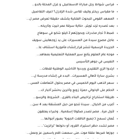
فراس شواط رجل مباراة الاسماعيلى و غزل المحلة بالدو...
ما مقياس ريختر وكيف تقاس شدة الزلازل؟ اعرف التفاصيل
المعهد القومي للبحوث الفلكية يكشف حقيقة تعرض مصر ل...
بعد تصدره ترند تويتر.. حكاية سرقة عمر خيرت وتاريخه...
ضبط 3 تجار مخدرات وبحوزتهم 2 كيلو شابو في سوهاج
عاجل مصرع سيدة من العسيرات على يد زوجهاببنى سويف
الجريدة الرسمية تنشر قرار إنشاء مأمورية استئناف عا...
موجه عام العلوم يتابع سير العملية التعليمية بمعاهد...
النفيس في جوهر التأسيس
ارتدوا الزي التقليدي ورددوا الأناشيد الوطنية لقطات...
بشري سارة لأهالي العسيرات.. البدء في إنشاء مدرسة ل...
سعر الذهب اليوم الخميس في مصر بحلول التعاملات المس...
الحكم على الإخواني حمزة زوبع وأخرين بـ«نشر أخبار ك...
طريقة استخراج تراخيص البناء بالقرى.. الشروط والرسو...
أغرب من الخيال.. سيدة تنجو من حبل المشنقة بعد 4 سن...
لأول مرة.. مصر تصدر صكوكا إسلامية.. وخبراء يعلقون
عُمان تسمح لـ"جميع الناقلات الجوية" بعبور أجوائها....
مصر تشدد حظر استيراد القرود أو دخولها "ترانزيت".. ...
جوزها ضربها علقة موت..منى سمعت كلام ياسمين عز وعمل...