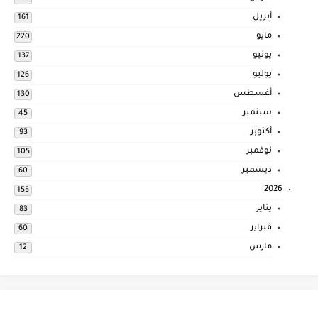
أبريل
161
مايو
220
يونيو
137
يوليو
126
أغسطس
130
سبتمبر
45
أكتوبر
93
نوفمبر
105
ديسمبر
60
2026
155
يناير
83
فبراير
60
مارس
12