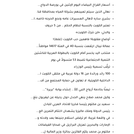
أسعار الفراخ البيضاء اليوم الإثنين في بورصة الدواج...
نهائي الذين سيتم تعيينهم بشركة المياه بمحافظة قنا.
بشري ساره لأهالي العسيرات عامه ونجع الحرجه خاصه..ا...
تعتبر الكويت بالنسبة لنظام الحكم .. من 5 حروف
والدتي: «لن نتركَ الكويت»
أوضاع مقلوبة! فاهمين حب الكويت (غلط)!
عمالة نيبال ارتفعت بنسبة 40 في المئة 14617 مواطناً...
منتخب اليد يخسر أمام الكويت بالبطولة العربية للناشئين
التنمية الاجتماعية تضبط 53 متسولاً في يوم
ترقُّب تسمية رئيس الوزراء
100 رائد ورائدة من 16 دولة عربية في ملتقى الكويت ا...
الداخلية الكويتية: لا تهاون في حماية المجتمع من آف...
تيمنًا بخادمة أزواج النبي ﷺ .. إنشاء بوابة “بريرة”...
وكيل محمد صلاح ينهي الجدل حول رحيله عن ليفربول بتغ...
سعيد بن مكتوم رئيسا فخريا للاتحاد العربي للبادل
رئيس الدولة وملك ماليزيا يشهدان اختتام التمرين الع...
في واقعة غريبة: ام ترفض استلام جنينها بعد ولادته و...
الإمارات والبحرين تعزيان البرازيل في ضحايا الفيضانات
مكتوم بن محمد يكرّم الفائزين بجائزة وزير المالية ل...