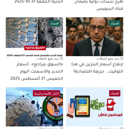
طرح سندات دولية بضمان
الجنيه الجمعة 31-10-2025
قناة السويس
اقتصاد
اقتصاد
منذ بضع لحظات
منذ بضع لحظات
ارتفاع أسعار البنزين في هذا
«السوق يتراجع»..أسعار
التوقيت.. جريمة اقتصادية!
الحديد والأسمنت اليوم
الخميس 21 أغسطس 2025
اقتصاد
اخبار عالمية وعربية
منذ بضع لحظات
منذ بضع لحظات