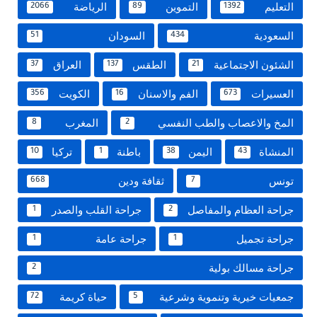
التعليم
التموين
الرياضة
2066
89
1392
السعودية
السودان
51
434
الشئون الاجتماعية
الطقس
العراق
37
137
21
العسيرات
الفم والاسنان
الكويت
356
16
673
المخ والاعصاب والطب النفسي
المغرب
8
2
المنشاة
اليمن
باطنة
تركيا
10
1
38
43
تونس
ثقافة ودين
668
7
جراحة العظام والمفاصل
جراحة القلب والصدر
1
2
جراحة تجميل
جراحة عامة
1
1
جراحة مسالك بولية
2
جمعيات خيرية وتنموية وشرعية
حياة كريمة
72
5