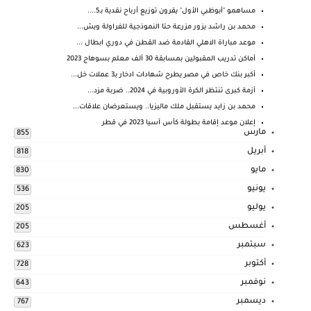
مساهمو "أبوظبي الأول" يقرون توزيع أرباح نقدية بـ5....
محمد بن راشد يزور مزرعة حتا النموذجية للفراولة ويش...
موعد مباراة الاهلي القادمة ضد القطن في دوري ابطال ...
أماكن تدريب المقبولين بمسابقة 30 ألف معلم بسوهاج 2023
أكبر بنك خاص في مصر يطرح شهادات ادخار بـ3 عملات خل...
أزمة كبرى تنتظر الكرة الأوروبية في 2024.. ضربة مزد...
محمد بن زايد يستقبل ملك ماليزيا.. ويستعرضان علاقات...
إعلان موعد إقامة بطولة كأس آسيا 2023 في قطر
مارس
855
أبريل
818
مايو
830
يونيو
536
يوليو
205
أغسطس
205
سبتمبر
623
أكتوبر
728
نوفمبر
643
ديسمبر
767