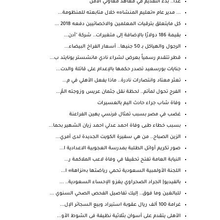
غدًا.. بدء التقديم في معاهد معاوني الأمن
... مدير عام «تعليم المنشاه» خلال متابعته للمنظومة...
كل مايتعلق بترقيات المعلمين والاخصائيين دفعه 2018 ...
بقيمة 186 دولارًا بالإضافة إلى متغيرات.. شركة "أدن...
الرجول والهياكل بـ 50 جنيها.. أسعار الفراخ البيضاء...
قطر تتقدم رسمياً بعرض لشراء نادي مانشستر يونايتد ب...
جنايات بورسعيد تصدر حكمها بالإعدام على قاتلة والدت...
تعثر معتاد وانتصارات نادرة.. ماذا يفعل الأهلي في م...
الفرح تحول لمأتم.. لحظة نقل جثمان عريس وزوجته المُ...
وفاة شاب جراء حادث اليم بالعسيرات
غضب في مصر بسبب تمثال فرنسي يهين الفراعنة
بسبب خطاء طبى وفاة احمد عدلي احمد زيان الشهير بحما...
الزين الصباح.. من هي سفيرة الكويت الجديدة لدى أمري...
صور تكريم أوائل الطلبة بمدرسة العجوبية الاعدادية ا...
النيابة العامة تفتح تحقيقا في وفاة لاعب الملاكمة ر...
اللجنة الأولمبية السعودية تحمي رياضتها بـ«نزاهة» ا...
بالفيديو| الجراد الصحراوي يغزو الإحساء السعودية.. ...
للبالغين وما فوق.. إليك تفاصيل الفحص الصحي السنوي ...
غرامة 100 ألف ريال عقوبة استيراد وبيع السجائر الإل...
الأهلى يتقدم على أسوان بثلاثية نظيفة فى الشوط الأو...