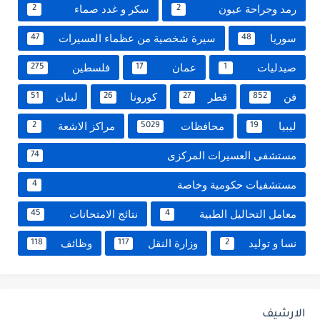
رمد وجراحة عيون
سكر و غدد صماء
2
2
سوريا
سيرة شخصية من عظماء العسيرات
47
48
صيدليات
عمان
فلسطين
275
17
1
فن
قطر
كورونا
لبنان
51
26
27
852
ليبيا
محافظات
مراكز الاشعة
2
5029
19
مستشفى العسيرات المركزى
74
مستشفيات حكومية وخاصة
4
معامل التحاليل الطبية
نتائج الامتحانات
45
4
نسا و توليد
وزارة النقل
وظائف
118
117
2
الارشيف