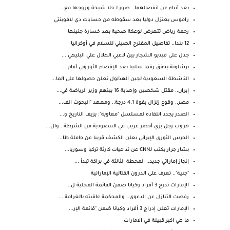
بعد أنباء عن انفصالهما.. صور لـ حلا شيحة وزوجها مع...
راموس يعتزل دوليا بعد سقوطه من حسابات دي لافوينتي
رحمة رياض تتعرض لوعكة صحية بعد خسارة جنينها
12 بندا.. تفاصيل المقترح الصيني للسلام في أوكرانيا
جدل على فيديو الشجار بين لاعبي الهلال علي البليهي ...
برشلونة يحقق رقما سلبيا بعد الإقصاء الأوروبي أمام ...
الناشطة السعودية لجين الهذلول تعلن حصولها على الما...
إيران.. مقتل شخصين وإصابة 16 بينهم وزير الرياضة في...
مصر.. وقوع زلزال بقوة 4.1 درجة.. ومعهد "البحوث الف...
الصدر يجدد انتقاده لمسلسل "معاوية": يزيف التاريخ و...
هروب رجل بزي أخضر غريب في السعودية من الشرطة.. وال...
الحرس الثوري الإيراني يعلن الكشف قريبا عن حاملة طا...
بشار جرار يكتب لـCNN عن تداعيات كارثة تركيا وسوريا...
إنجاز إماراتي جديد.. المحطة الثالثة في براكة تبدأ ...
"جنية".. تعرف على الدرون القتالية الإماراتية
الإمارات تدرج 3 أفراد وكيانا ضمن القائمة المحلية ل...
رفضت التنازل عن الدعوى.. والمحكمة عاقبته بالغرامة ...
الإمارات تعلن إدراج 3 أفراد وكيانا ضمن "قائمة الإر...
ما هي اكبر قبيلة في الامارات