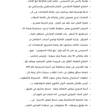
توجيه رئاسي من السيسي.. مصر تعزز تعاونها مع الإمار...
اجتماع العقبة الخماسي: التزام فلسطيني وإسرائيلي بو...
لدغة تونسية تنقذ بيراميدز من دوامة التعادلات في ال...
الامارات تدرج مصرفي لبناني وابنائه على قائمة الارهاب
للمرة الأولى منذ عقد من الزمن.. وزير خارجية مصر يز...
الجيش المصري يعلن سقوط طائرة تدريب عسكرية ونجاة قا...
تستغرق 6 أشهر.. رائد الفضاء الإماراتي سلطان النياد...
العراق.. وزارة الموارد المائية توضح أسباب انخفاض م...
عشرات الآلاف يحتجون ليلا رفضا لتشريع "الإصلاحات ال...
السيسي يرد على ما أثير حول "بيع قناة السويس".. ويع...
وفد برلماني لـ8 دول عربية يزور سوريا.. ورئيس مجلس ...
اجتماع العقبة: اتفاق على ضرورة خفض التصعيد ووقف إق...
ولد القديس فى مركز سمالوط من أسرة مسيحية عام ١٨٩٩
إصابة سائق وطفل فى حادث انقلاب سيارة داخل ترعة بال...
خطوات استخراج رخصة سلاح صوت 2023 .. الشروط والعقوب...
حُبِس طالبان بالصف الأول الثانوي العام لاتهامهما ب...
أندية الدوري ترفض التعاقد معه.. حسام عاشور في طريق...
أعلن البنك المركزي الروسي، أنه اعتبارا من اليوم ال...
بنك التنمية الاجتماعية يعيد خدمة تمويل الأسرة.. كي...
«لا توثيق بدونها».. 10 معلومات عن شهادة الفحص الطب...