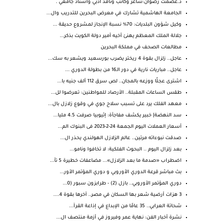
د.عصمت رضوان:شاعر وكاتب وناقد أدبي وأستاذ جامعي .
الجامعة الهاشمية تشارك في معرض البحرين للتدريب وال...
وكيل شؤون البلديات: 70% نسبة الإنجاز لمشروع حديقة ...
جلالة الملك المعظم يهنئ أخيه أمير دولة الكويت بذكر...
مطالعات الصحف في مملكة البحرين
عاجل.. زلزال بقوة 4 ريختر يضرب بورسعيد ويشعر به سك...
عاجل.. مباريات نارية في دور الـ16 من بطولة الدوري ...
اشترى عجلًا ووزعه بالمجان.. لص سرق 112 ألف جنيه با...
طقس الساعات المقبلة.. الأرصاد للمواطنين: تعرضوا لل...
معهد الفلك يرد على تسبب سلاح جوي في وقوع زلازل بال...
سد النهضة| خبير يكشف مفاجأة: إثيوبيا صرفت 4.5 مليا...
أسعار العملات اليوم الجمعة 24-2-2023 فى البنوك الم...
صدقت نبوءاته مرتين.. عالم الزلازل الهولندي يحذر ال...
بعد زلزال اليوم .. البحوث الفلكية: لا تخافوا ونامو...
اضطراب «صدمة ما بعد الزلازل»... مضاعفات خطيرة 5 تأ...
بث مباشر قرعة الدوري الأوروبي و دوري المؤتمر الأور...
دوري المؤتمر الأوروبي.. بازل (2) - طرابزون سبور (0...
3 هزات أرضية شعر بها السكان في مصر.. آخرها بقوة 4....
شحاتة العرابي.. 35 عامًا من الإبداع في إذاعة القرآ...
نشرة أخبار الفن: نهاية عمر وفيروز في أزمة منتصف ال...