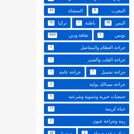
المغرب
المنشاة
43
8
اليمن
باطنة
تركيا
10
1
38
تونس
ثقافة ودين
668
7
جراحة العظام والمفاصل
2
جراحة القلب والصدر
1
جراحة تجميل
جراحة عامة
1
1
جراحة مسالك بولية
2
جمعيات خيرية وتنموية وشرعية
5
حياة كريمة
72
رمد وجراحة عيون
2
سكر و غدد صماء
سوريا
48
2