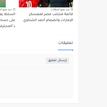
منذ بضع لحظات
منذ بضع ل
قائمة منتخب مصر لمعسكر
السلط يعو
الإمارات وانضمام أحمد الشناوي
على حساب 
بـ"المحترف
تعليقات
إرسال تعليق