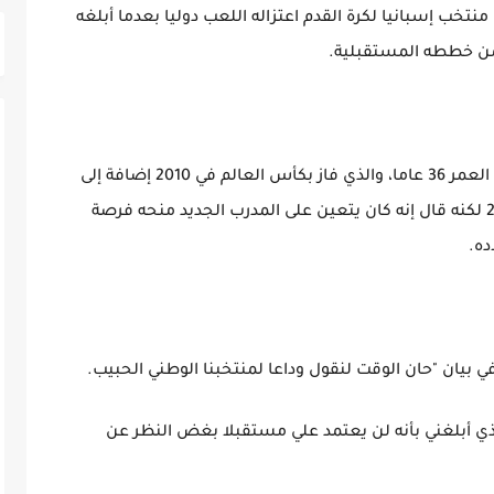
تخب إسبانيا لكرة القدم اعتزاله اللعب دوليا بعدما أبلغه
من خططه المستقبلية.
ولم يلعب مدافع باريس سان جيرمان البالغ من العمر 36 عاما، والذي فاز بكأس العالم في 2010 إضافة إلى
لقبين لبطولة أوروبا، مع إسبانيا منذ مارس 2021 لكنه قال إنه كان يتعين على المدرب الجديد منحه فرصة
ده.
لذي أبلغني بأنه لن يعتمد علي مستقبلا بغض النظر عن