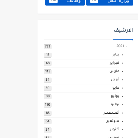
وزارة النقل
وظائف
118
117
الارشيف
2021
733
يناير
17
فبراير
68
مارس
115
أبريل
34
مايو
30
يونيو
38
يوليو
110
أغسطس
86
سبتمبر
64
أكتوبر
24