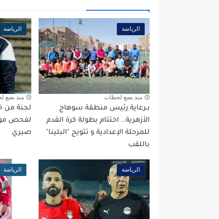
الرياضة
الرياضة
منذ بضع لحظات
منذ بضع ل
بـرعاية رئيس منطقة سوهاج
لجنة من خبر
الأزهرية.. اختتام بطولة كرة القدم
لفحص موق
للمرحلة الإعدادية و تتويج "البلينا"
صبري
باللقب
الرياضة
الرياضة