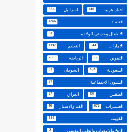
اخبار عربية
اسرائيل
384
146
اقتصاد
1246
الاطفال وحديثى الولادة
81
الامارات
التعليم
1392
344
التموين
الرياضة
2066
89
السعودية
السودان
51
434
الشئون الاجتماعية
21
الطقس
العراق
37
137
العسيرات
الفم والاسنان
16
673
الكويت
356
المخ والاعصاب والطب النفسي
2