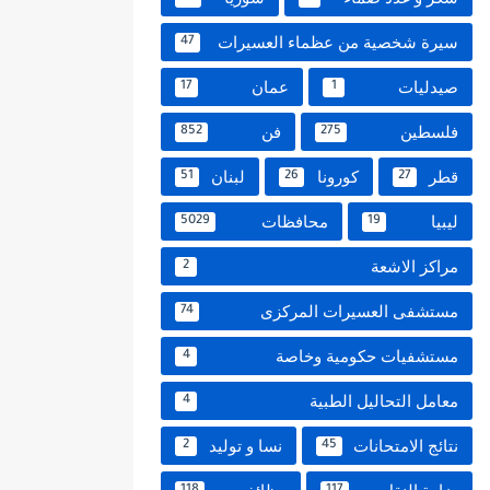
سيرة شخصية من عظماء العسيرات
47
صيدليات
عمان
17
1
فلسطين
فن
852
275
قطر
كورونا
لبنان
51
26
27
ليبيا
محافظات
5029
19
مراكز الاشعة
2
مستشفى العسيرات المركزى
74
مستشفيات حكومية وخاصة
4
معامل التحاليل الطبية
4
نتائج الامتحانات
نسا و توليد
2
45