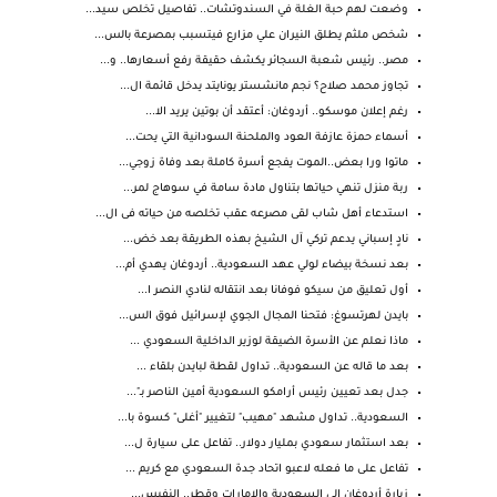
وضعت لهم حبة الغلة في السندوتشات.. تفاصيل تخلص سيد...
شخص ملثم يطلق النيران علي مزارع فيتسبب بمصرعة بالس...
مصر.. رئيس شعبة السجائر يكشف حقيقة رفع أسعارها.. و...
تجاوز محمد صلاح؟ نجم مانشستر يونايتد يدخل قائمة ال...
رغم إعلان موسكو.. أردوغان: أعتقد أن بوتين يريد الا...
أسماء حمزة عازفة العود والملحنة السودانية التي يحت...
ماتوا ورا بعض..الموت يفجع أسرة كاملة بعد وفاة زوجي...
ربة منزل تنهي حياتها بتناول مادة سامة في سوهاج لمر...
استدعاء أهل شاب لقى مصرعه عقب تخلصه من حياته فى ال...
نادٍ إسباني يدعم تركي آل الشيخ بهذه الطريقة بعد خض...
بعد نسخة بيضاء لولي عهد السعودية.. أردوغان يهدي أم...
أول تعليق من سيكو فوفانا بعد انتقاله لنادي النصر ا...
بايدن لهرتسوغ: فتحنا المجال الجوي لإسرائيل فوق الس...
ماذا نعلم عن الأسرة الضيقة لوزير الداخلية السعودي ...
بعد ما قاله عن السعودية.. تداول لقطة لبايدن بلقاء ...
جدل بعد تعيين رئيس أرامكو السعودية أمين الناصر بـ"...
السعودية.. تداول مشهد "مهيب" لتغيير "أغلى" كسوة با...
بعد استثمار سعودي بمليار دولار.. تفاعل على سيارة ل...
تفاعل على ما فعله لاعبو اتحاد جدة السعودي مع كريم ...
زيارة أردوغان إلى السعودية والإمارات وقطر.. النفيس...