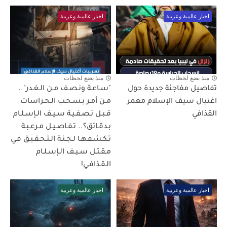
اخبار عالمية وعربية
اخبار عالمية وعربية
منذ بضع لحظات
منذ بضع لحظات
تفاصيل مفاجئة جديدة حول
"سـاعـة ونـصـف مـن الـغـدر"..
اغتيال سيف الإسلام معمر
مـن أمـر بـسـحـب الـحـراسات
القذافي
قـبـل تـصـفـيـة سـيـف الـإسـلـام
بـدقـائق؟.. تـفـاصـيـل مـرعـبـة
تـكـشـفـهـا لـجـنـة الـتـحـقـيـق فـي
مـقـتـل سـيـف الـإسـلـام
الـقـذافـي!
اخبار عالمية وعربية
اخبار عالمية وعربية