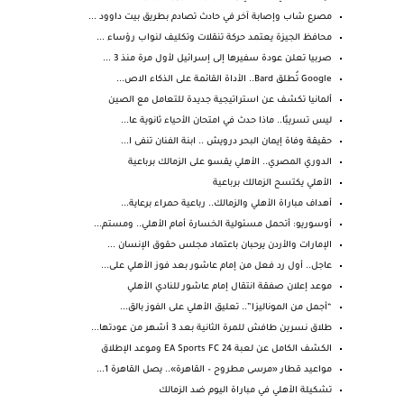
مصرع شاب وإصابة آخر في حادث تصادم بطريق بيت داوود ...
محافظ الجيزة يعتمد حركة تنقلات وتكليف لنواب رؤساء ...
صربيا تعلن عودة سفيرها إلى إسرائيل لأول مرة منذ 3 ...
Google تُطلق Bard.. الأداة القائمة على الذكاء الاص...
ألمانيا تكشف عن استراتيجية جديدة للتعامل مع الصين
ليس تسريبًا.. ماذا حدث في امتحان الأحياء ثانوية عا...
حقيقة وفاة إيمان البحر درويش .. ابنة الفنان تنفى ا...
الدوري المصري.. الأهلي يقسو على الزمالك برباعية
الأهلي يكتسح الزمالك برباعية
أهداف مباراة الأهلي والزمالك.. رباعية حمراء برعاية...
أوسوريو: أتحمل مسئولية الخسارة أمام الأهلي.. ومستم...
الإمارات والأردن يرحبان باعتماد مجلس حقوق الإنسان ...
عاجل.. أول رد فعل من إمام عاشور بعد فوز الأهلي على...
موعد إعلان صفقة انتقال إمام عاشور للنادي الأهلي
“أجمل من الموناليزا”.. تعليق الأهلي على الفوز بالق...
طلاق نسرين طافش للمرة الثانية بعد 3 أشهر من عودتها...
الكشف الكامل عن لعبة EA Sports FC 24 وموعد الإطلاق
مواعيد قطار «مرسى مطروح – القاهرة».. يصل القاهرة 1...
تشكيلة الأهلي في مباراة اليوم ضد الزمالك