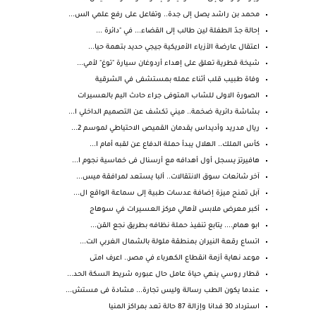
محمد بن راشد يصل إلى جدة.. وتفاعل على رفع علمي الس...
إحالة جدّ الطفلة لين طالب إلى القضاء... في "دائرة ...
اعتقال عارضة الأزياء الأمريكية جيجي حديد بتهمة حيا...
شيخة قطرية تعلق على إهداء أردوغان سيارة "توغ" لأمي...
وفاة طبيب قلب أثناء عمله بمستشفى في الشرقية
الصورة الاولى للشاب المتوفى جراء حادث اليم بالعسيرات
بشاشة دائرية ضخمة.. ميني تكشف عن التصميم الداخلي ا...
ريال مدريد وأديداس يقدمان القميص الاحتياطي لموسم 2...
كأس الملك.. الهلال يبدأ حملة الدفاع عن لقبه أمام ا...
هافيرتز يسجل أول أهدافه مع أرسنال فى خماسية نجوم ا...
آخر شائعات سوق الانتقالات.. ألبا يستعد لمرافقة ميس...
آبل تمنح ميزة إضافة عدسات طبية إلى سماعة الواقع ال...
أكبر معرض ملابس لأهالي مركز العسيرات في سوهاج
ابو همام.... يتابع تنفيذ حملة نظافه بطريق نجع القن...
اتساع رقعة النيران بمنطقة ملولة بالشمال الغربي الت...
موعد نهاية أزمة انقطاع الكهرباء في مصر.. اعرف امتى
قطار روسي ينهي حياة عامل حال عبوره شريط السكة الحد...
عندما يكون الطب رسالة وليس تجارة... مشادة فى مستش...
استرداد 30 فدانا وإزالة 87 حالة تعد بمراكز المنيا