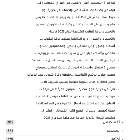
ليه فراخ التسمين أغلى وأفضل من الفراخ الأمهات ( ا...
انباء عن إصابة احد الأشخاص واختفاء اخر بجزيرة اولا...
جرجا..شاب يعثر على 150 ألف جنيه ويعيدها لصاحبها بس...
هام وعاجل علي العملاء تكافل وكرامة المذكورين اسمائ...
بالأسماء حركة تنقلات الشرطة لعام 2023 كاملة
بالأسماء والصور.. وزير الداخلية يعتمد حركة تنقلات ...
أسماء وصور أوائل العلمي والأدبي والمكفوفين بالثانو...
ملخص وأهداف مباراة ريال مدريد ضد مانشستر يونايتد 2...
كواليس الحلقة السادسة والأخيرة من مسلسل Secret Inv...
مصرع 5 أطفال وإصابة 4 أخرين فى حادث تصادم بسوهاج
مصدر مقرب يوضح التفاصيل...حقيقة وفاة شيرين عبد الوهاب
عاجل احالة ٦٤١ طالبا للنيابة العامة بسبب تسريب الا...
هربًا من حرارة الجو. مصرع شقيقين «غرقًا» في ترعة ب...
مواعيد قطع الكهرباء بدء من غد الثلاثاء فرشوط المدينه
الإعلان عن خطة تخفيف أحمال الكهرباء فى المحافظات ا...
خطة تخفيف الاحمال - قطع التيار الكهربائي - اعتبارا...
كشوف نتيجة الثانوية العامة محافظة سوهاج 2023
أغسطس
205
سبتمبر
623
أكتوبر
728