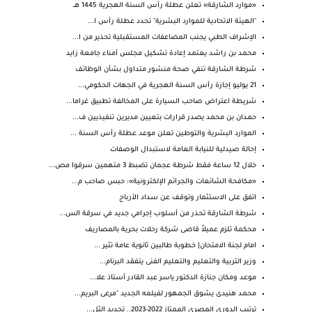
«موارد الشارقة» تعلن عطلة رأس السنة الهجرية 1445 هــ
"الهيئة الاتحادية للموارد البشرية" تحدد عطلة رأس ا...
الإشراف الطبي يجنب المضاعفات المستقبلية تحذير من ا...
محمد بن راشد يعتمد إعادة تشكيل مجلس أمناء جامعة زايد
شرطة الشارقة تنفي صحة منشور متداول بشأن الوظائف
21 يوليو إجازة رأس السنة الهجرية في الجهات الحكومي...
شريطة اعتراض صاحب السيارة على المخالفة تطبيق غراما...
حمدان بن محمد يصدر قرارات بتعيين مديرين تنفيذيين ف...
الموارد البشرية والتوطين تعلن موعد عطلة رأس السنة ...
إحالة صيدلية للنيابة العامة لاستبدال الوصفات
خلال 12 ساعة فقط شرطة عجمان تضبط 3 متهمين سرقوا مص...
«مكافحة الشائعات والجرائم الإلكترونية»: حبس صاحب م...
اتفق على الاستثمار وتوقف عن سداد الأرباح
شرطة الشارقة تحذر من أسلوب إجرامي جديد في سرقة الس...
محكمة تلزم عميلاً قاضى شركة رحلات بحرية بالمصاريف
امام لجنة الامتحان| خطوبة طالبين ثانوية عامة تثير ...
وزير التربية والتعليم والتعليم الفنى يتفقد البرنام...
موعد ومكان جنازة الدكتور ياسر عبد القادر أستاذ علا...
محمد هنيدى يشوق الجمهور لفيلمه الجديد "مرعى البريم...
ترتيب الدوري المصري الممتاز 2022-2023.. تحديد الثل...