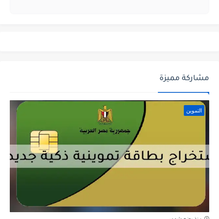
مشاركة مميزة
التموين
منذ بضع شهور