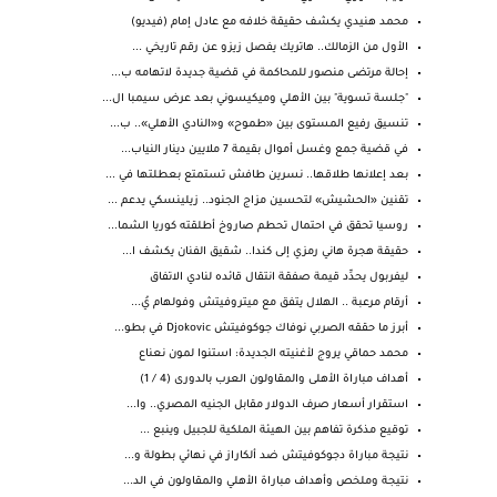
محمد هنيدي يكشف حقيقة خلافه مع عادل إمام (فيديو)
الأول من الزمالك.. هاتريك يفصل زيزو عن رقم تاريخي ...
إحالة مرتضى منصور للمحاكمة في قضية جديدة لاتهامه ب...
"جلسة تسوية" بين الأهلي وميكيسوني بعد عرض سيمبا ال...
تنسيق رفيع المستوى بين «طموح» و«النادي الأهلي».. ب...
في قضية جمع وغسل أموال بقيمة 7 ملايين دينار النياب...
بعد إعلانها طلاقها.. نسرين طافش تستمتع بعطلتها في ...
تقنين «الحشيش» لتحسين مزاج الجنود.. زيلينسكي يدعم ...
روسيا تحقق في احتمال تحطم صاروخ أطلقته كوريا الشما...
حقيقة هجرة هاني رمزي إلى كندا.. شقيق الفنان يكشف ا...
ليفربول يحدِّد قيمة صفقة انتقال قائده لنادي الاتفاق
أرقام مرعبة .. الهلال يتفق مع ميتروفيتش وفولهام يُ...
أبرز ما حققه الصربي نوفاك جوكوفيتش Djokovic في بطو...
محمد حماقي يروج لأغنيته الجديدة: استنوا لمون نعناع
أهداف مباراة الأهلى والمقاولون العرب بالدورى (4 / 1)
استقرار أسعار صرف الدولار مقابل الجنيه المصري.. وا...
توقيع مذكرة تفاهم بين الهيئة الملكية للجبيل وينبع ...
نتيجة مباراة دجوكوفيتش ضد ألكاراز في نهائي بطولة و...
نتيجة وملخص وأهداف مباراة الأهلي والمقاولون في الد...