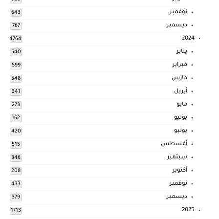
نوفمبر
643
ديسمبر
767
2024
4764
يناير
540
فبراير
599
مارس
548
أبريل
341
مايو
273
يونيو
162
يوليو
420
أغسطس
515
سبتمبر
346
أكتوبر
208
نوفمبر
433
ديسمبر
379
2025
1713