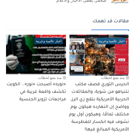
صحفى يغطى الاخبار والاعلام
مقالات قد تهمك
اخبار عالمية وعربية
اخبار عالمية وعربية
منذ بضع لحظات
منذ بضع لحظات
الحرس الثوري قصف مكتب
«نوره» أصبحت «نور».. الكويت
نتنياهو من شوية، والمقاتلات
تكشف واقعة غريبة في
الحربية الأمريكية بتقع زي الرز،
مراجعات تزوير الجنسية
وواضح إن النهارده هيكون يوم
مختلف تمامًا، وهيكون أول يوم
نشوف فيه انكسار للغطرسة
الأمريكية المبالغ فيها!