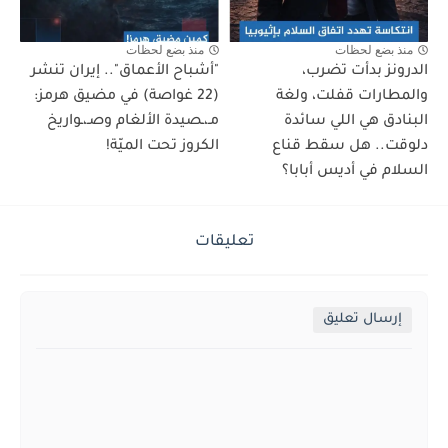
منذ بضع لحظات
منذ بضع لحظات
الدرونز بدأت تضرب،
"أشباح الأعماق".. إيران تنشر
والمطارات قفلت، ولغة
(22 غواصة) في مضيق هرمز:
البنادق هي اللي سائدة
مـ،ـصيدة الألغام وصـ،ـواريخ
دلوقت.. هل سقط قناع
الكروز تحت الميّة!
السلام في أديس أبابا؟
تعليقات
إرسال تعليق