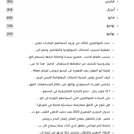
مارس
855
أبريل
818
مايو
830
يونيو
536
يوليو
205
دعت المواطنين للتأكد من ورود أسمائهم الإمارات تعلن...
حقيقية تسريب امتحانات الجيولوجيا والتفاضل وعلم الن...
بسبب طعام فاسد.. مصرع سيدة وإصابة نجلها بتسمم بالع...
بيلاروسيا تكشف عن خططها لاستقبال "فاغنر": هذا ما س...
قصة أبو الهول بعد ظهوره فى فيديو ترويجى لفيلم Napo...
كيف أصبح بوتين ضحية للحركات البهلوانية للآيس كريم ...
مجلس الوزراء السعودي يوافق على نظام المساهمات العق...
12.7 مليار ريال.. حجم التجارة الإلكترونية في السعو...
على الساده المواطنين الاتي أسماءهم التوجه إلى الو...
هل تلوح في الأفق معارضة سياسيّة فاعلة في العراق؟
جدول الدورى المصرى 2023 بعد حصد الأهلي اللقب..مع ت...
مصر.. قرار بالتكفل بعلاج الفنان إيمان البحر درويش
إصابة تاجر مواشي بطلق ناري أثناء عبثه بسلاح كان ب...
الإنقاذ النهري والأهالي ينتشل جثة غر يق من ترعه ال...