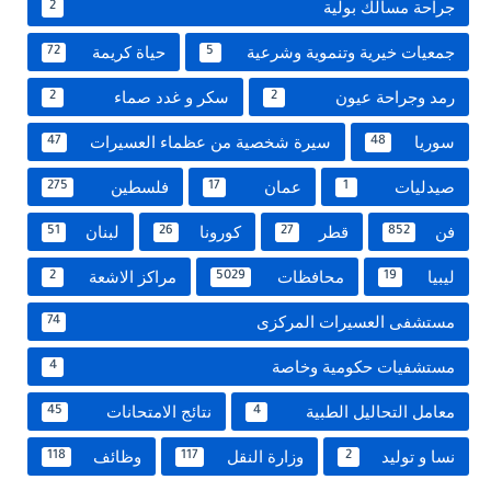
جراحة مسالك بولية
2
جمعيات خيرية وتنموية وشرعية
حياة كريمة
72
5
رمد وجراحة عيون
سكر و غدد صماء
2
2
سوريا
سيرة شخصية من عظماء العسيرات
47
48
صيدليات
عمان
فلسطين
275
17
1
فن
قطر
كورونا
لبنان
51
26
27
852
ليبيا
محافظات
مراكز الاشعة
2
5029
19
مستشفى العسيرات المركزى
74
مستشفيات حكومية وخاصة
4
معامل التحاليل الطبية
نتائج الامتحانات
45
4
نسا و توليد
وزارة النقل
وظائف
118
117
2