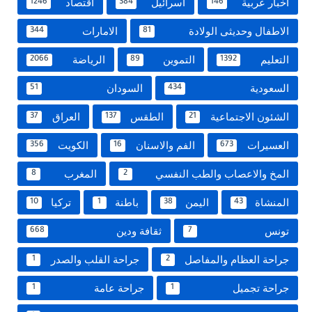
اخبار عربية
اسرائيل
اقتصاد
1246
384
146
الاطفال وحديثى الولادة
الامارات
344
81
التعليم
التموين
الرياضة
2066
89
1392
السعودية
السودان
51
434
الشئون الاجتماعية
الطقس
العراق
37
137
21
العسيرات
الفم والاسنان
الكويت
356
16
673
المخ والاعصاب والطب النفسي
المغرب
8
2
المنشاة
اليمن
باطنة
تركيا
10
1
38
43
تونس
ثقافة ودين
668
7
جراحة العظام والمفاصل
جراحة القلب والصدر
1
2
جراحة تجميل
جراحة عامة
1
1