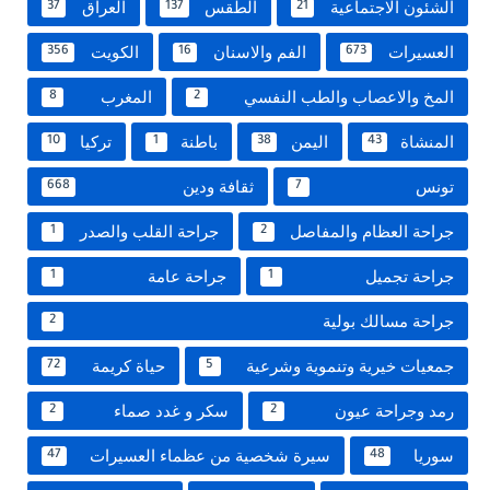
الشئون الاجتماعية
الطقس
العراق
37
137
21
العسيرات
الفم والاسنان
الكويت
356
16
673
المخ والاعصاب والطب النفسي
المغرب
8
2
المنشاة
اليمن
باطنة
تركيا
10
1
38
43
تونس
ثقافة ودين
668
7
جراحة العظام والمفاصل
جراحة القلب والصدر
1
2
جراحة تجميل
جراحة عامة
1
1
جراحة مسالك بولية
2
جمعيات خيرية وتنموية وشرعية
حياة كريمة
72
5
رمد وجراحة عيون
سكر و غدد صماء
2
2
سوريا
سيرة شخصية من عظماء العسيرات
47
48