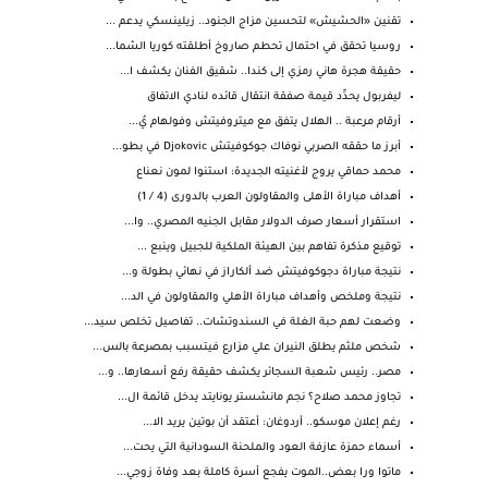
تقنين «الحشيش» لتحسين مزاج الجنود.. زيلينسكي يدعم ...
روسيا تحقق في احتمال تحطم صاروخ أطلقته كوريا الشما...
حقيقة هجرة هاني رمزي إلى كندا.. شقيق الفنان يكشف ا...
ليفربول يحدِّد قيمة صفقة انتقال قائده لنادي الاتفاق
أرقام مرعبة .. الهلال يتفق مع ميتروفيتش وفولهام يُ...
أبرز ما حققه الصربي نوفاك جوكوفيتش Djokovic في بطو...
محمد حماقي يروج لأغنيته الجديدة: استنوا لمون نعناع
أهداف مباراة الأهلى والمقاولون العرب بالدورى (4 / 1)
استقرار أسعار صرف الدولار مقابل الجنيه المصري.. وا...
توقيع مذكرة تفاهم بين الهيئة الملكية للجبيل وينبع ...
نتيجة مباراة دجوكوفيتش ضد ألكاراز في نهائي بطولة و...
نتيجة وملخص وأهداف مباراة الأهلي والمقاولون في الد...
وضعت لهم حبة الغلة في السندوتشات.. تفاصيل تخلص سيد...
شخص ملثم يطلق النيران علي مزارع فيتسبب بمصرعة بالس...
مصر.. رئيس شعبة السجائر يكشف حقيقة رفع أسعارها.. و...
تجاوز محمد صلاح؟ نجم مانشستر يونايتد يدخل قائمة ال...
رغم إعلان موسكو.. أردوغان: أعتقد أن بوتين يريد الا...
أسماء حمزة عازفة العود والملحنة السودانية التي يحت...
ماتوا ورا بعض..الموت يفجع أسرة كاملة بعد وفاة زوجي...