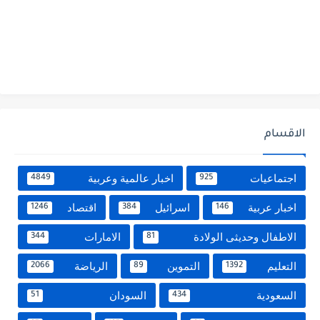
الاقسام
اجتماعيات
اخبار عالمية وعربية
4849
925
اخبار عربية
اسرائيل
اقتصاد
1246
384
146
الاطفال وحديثى الولادة
الامارات
344
81
التعليم
التموين
الرياضة
2066
89
1392
السعودية
السودان
51
434