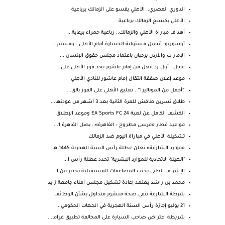
الدوري المصري.. الأهلي يقسو على الزمالك برباعية
الأهلي يكتسح الزمالك برباعية
أهداف مباراة الأهلي والزمالك.. رباعية حمراء برعاية...
أوسوريو: أتحمل مسئولية الخسارة أمام الأهلي.. ومستم...
الإمارات والأردن يرحبان باعتماد مجلس حقوق الإنسان ...
عاجل.. أول رد فعل من إمام عاشور بعد فوز الأهلي على...
موعد إعلان صفقة انتقال إمام عاشور للنادي الأهلي
“أجمل من الموناليزا”.. تعليق الأهلي على الفوز بالق...
طلاق نسرين طافش للمرة الثانية بعد 3 أشهر من عودتها...
الكشف الكامل عن لعبة EA Sports FC 24 وموعد الإطلاق
مواعيد قطار «مرسى مطروح – القاهرة».. يصل القاهرة 1...
تشكيلة الأهلي في مباراة اليوم ضد الزمالك
«موارد الشارقة» تعلن عطلة رأس السنة الهجرية 1445 هــ
"الهيئة الاتحادية للموارد البشرية" تحدد عطلة رأس ا...
الإشراف الطبي يجنب المضاعفات المستقبلية تحذير من ا...
محمد بن راشد يعتمد إعادة تشكيل مجلس أمناء جامعة زايد
شرطة الشارقة تنفي صحة منشور متداول بشأن الوظائف
21 يوليو إجازة رأس السنة الهجرية في الجهات الحكومي...
شريطة اعتراض صاحب السيارة على المخالفة تطبيق غراما...