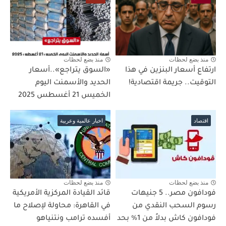
منذ بضع لحظات
منذ بضع لحظات
ارتفاع أسعار البنزين في هذا
«السوق يتراجع»..أسعار
التوقيت.. جريمة اقتصادية!
الحديد والأسمنت اليوم
الخميس 21 أغسطس 2025
اقتصاد
اخبار عالمية وعربية
منذ بضع لحظات
منذ بضع لحظات
فودافون مصر.. 5 جنيهات
قائد القيادة المركزية الأمريكية
رسوم السحب النقدي من
في القاهرة: محاولة لإصلاح ما
فودافون كاش بدلاً من 1% بحد
أفسده ترامب ونتنياهو