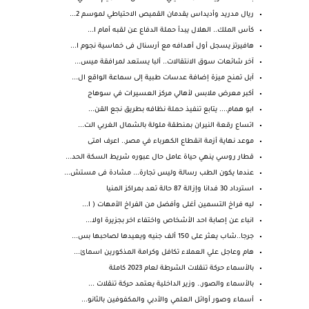
ريال مدريد وأديداس يقدمان القميص الاحتياطي لموسم 2...
كأس الملك.. الهلال يبدأ حملة الدفاع عن لقبه أمام ا...
هافيرتز يسجل أول أهدافه مع أرسنال فى خماسية نجوم ا...
آخر شائعات سوق الانتقالات.. ألبا يستعد لمرافقة ميس...
آبل تمنح ميزة إضافة عدسات طبية إلى سماعة الواقع ال...
أكبر معرض ملابس لأهالي مركز العسيرات في سوهاج
ابو همام.... يتابع تنفيذ حملة نظافه بطريق نجع القن...
اتساع رقعة النيران بمنطقة ملولة بالشمال الغربي الت...
موعد نهاية أزمة انقطاع الكهرباء في مصر.. اعرف امتى
قطار روسي ينهي حياة عامل حال عبوره شريط السكة الحد...
عندما يكون الطب رسالة وليس تجارة... مشادة فى مستش...
استرداد 30 فدانا وإزالة 87 حالة تعد بمراكز المنيا
ليه فراخ التسمين أغلى وأفضل من الفراخ الأمهات ( ا...
انباء عن إصابة احد الأشخاص واختفاء اخر بجزيرة اولا...
جرجا..شاب يعثر على 150 ألف جنيه ويعيدها لصاحبها بس...
هام وعاجل علي العملاء تكافل وكرامة المذكورين اسمائ...
بالأسماء حركة تنقلات الشرطة لعام 2023 كاملة
بالأسماء والصور.. وزير الداخلية يعتمد حركة تنقلات ...
أسماء وصور أوائل العلمي والأدبي والمكفوفين بالثانو...