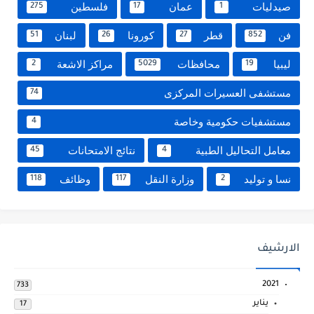
صيدليات
عمان
فلسطين
275
17
1
فن
قطر
كورونا
لبنان
51
26
27
852
ليبيا
محافظات
مراكز الاشعة
2
5029
19
مستشفى العسيرات المركزى
74
مستشفيات حكومية وخاصة
4
معامل التحاليل الطبية
نتائج الامتحانات
45
4
نسا و توليد
وزارة النقل
وظائف
118
117
2
الارشيف
2021
733
يناير
17