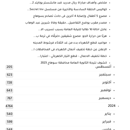
ملخص وأهداف مباراة ريال مدريد ضد مانشستر يونايتد 2...
كواليس الحلقة السادسة والأخيرة من مسلسل Secret Inv...
مصرع 5 أطفال وإصابة 4 أخرين فى حادث تصادم بسوهاج
مصدر مقرب يوضح التفاصيل...حقيقة وفاة شيرين عبد الوهاب
عاجل احالة ٦٤١ طالبا للنيابة العامة بسبب تسريب الا...
هربًا من حرارة الجو. مصرع شقيقين «غرقًا» في ترعة ب...
مواعيد قطع الكهرباء بدء من غد الثلاثاء فرشوط المدينه
الإعلان عن خطة تخفيف أحمال الكهرباء فى المحافظات ا...
خطة تخفيف الاحمال - قطع التيار الكهربائي - اعتبارا...
كشوف نتيجة الثانوية العامة محافظة سوهاج 2023
أغسطس
205
سبتمبر
623
أكتوبر
728
نوفمبر
643
ديسمبر
767
2024
4764
يناير
540
فبراير
599
مارس