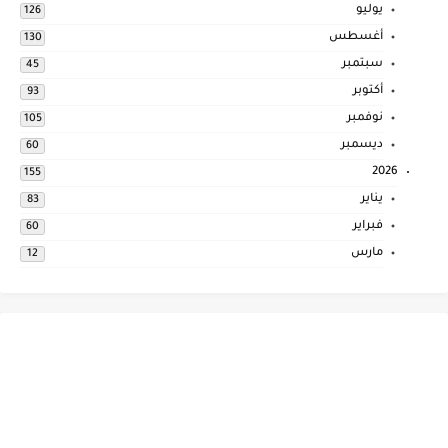
يوليو
126
أغسطس
130
سبتمبر
45
أكتوبر
93
نوفمبر
105
ديسمبر
60
2026
155
يناير
83
فبراير
60
مارس
12