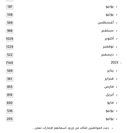
يونيو
187
يوليو
108
أغسطس
569
سبتمبر
966
أكتوبر
1029
نوفمبر
1229
ديسمبر
522
2023
7140
يناير
569
فبراير
361
مارس
855
أبريل
818
مايو
830
يونيو
536
يوليو
205
دعت المواطنين للتأكد من ورود أسمائهم الإمارات تعلن...