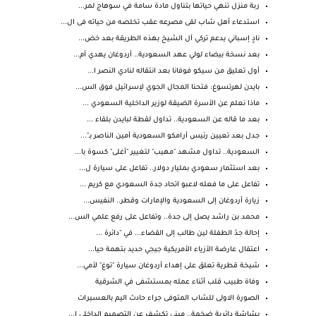
ربة منزل تنهي حياتها بتناول مادة سامة في سوهاج لمر...
استدعاء أهل شاب لقى مصرعه عقب تخلصه من حياته فى ال...
نادٍ إسباني يدعم تركي آل الشيخ بهذه الطريقة بعد خض...
بعد نسخة بيضاء لولي عهد السعودية.. أردوغان يهدي أم...
أول تعليق من سيكو فوفانا بعد انتقاله لنادي النصر ا...
بايدن لهرتسوغ: فتحنا المجال الجوي لإسرائيل فوق الس...
ماذا نعلم عن الأسرة الضيقة لوزير الداخلية السعودي ...
بعد ما قاله عن السعودية.. تداول لقطة لبايدن بلقاء ...
جدل بعد تعيين رئيس أرامكو السعودية أمين الناصر بـ"...
السعودية.. تداول مشهد "مهيب" لتغيير "أغلى" كسوة با...
بعد استثمار سعودي بمليار دولار.. تفاعل على سيارة ل...
تفاعل على ما فعله لاعبو اتحاد جدة السعودي مع كريم ...
زيارة أردوغان إلى السعودية والإمارات وقطر.. النفيس...
محمد بن راشد يصل إلى جدة.. وتفاعل على رفع علمي الس...
إحالة جدّ الطفلة لين طالب إلى القضاء... في "دائرة ...
اعتقال عارضة الأزياء الأمريكية جيجي حديد بتهمة حيا...
شيخة قطرية تعلق على إهداء أردوغان سيارة "توغ" لأمي...
وفاة طبيب قلب أثناء عمله بمستشفى في الشرقية
الصورة الاولى للشاب المتوفى جراء حادث اليم بالعسيرات
بشاشة دائرية ضخمة.. ميني تكشف عن التصميم الداخلي ا...