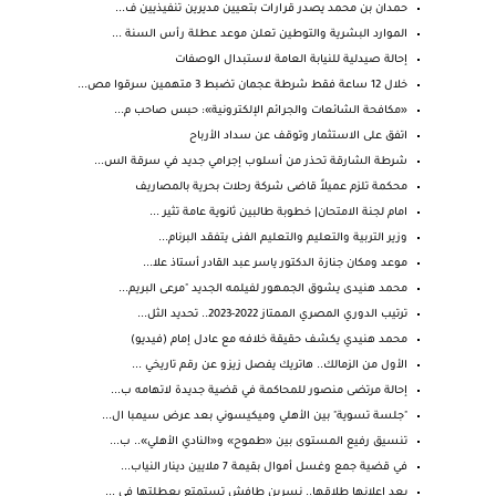
حمدان بن محمد يصدر قرارات بتعيين مديرين تنفيذيين ف...
الموارد البشرية والتوطين تعلن موعد عطلة رأس السنة ...
إحالة صيدلية للنيابة العامة لاستبدال الوصفات
خلال 12 ساعة فقط شرطة عجمان تضبط 3 متهمين سرقوا مص...
«مكافحة الشائعات والجرائم الإلكترونية»: حبس صاحب م...
اتفق على الاستثمار وتوقف عن سداد الأرباح
شرطة الشارقة تحذر من أسلوب إجرامي جديد في سرقة الس...
محكمة تلزم عميلاً قاضى شركة رحلات بحرية بالمصاريف
امام لجنة الامتحان| خطوبة طالبين ثانوية عامة تثير ...
وزير التربية والتعليم والتعليم الفنى يتفقد البرنام...
موعد ومكان جنازة الدكتور ياسر عبد القادر أستاذ علا...
محمد هنيدى يشوق الجمهور لفيلمه الجديد "مرعى البريم...
ترتيب الدوري المصري الممتاز 2022-2023.. تحديد الثل...
محمد هنيدي يكشف حقيقة خلافه مع عادل إمام (فيديو)
الأول من الزمالك.. هاتريك يفصل زيزو عن رقم تاريخي ...
إحالة مرتضى منصور للمحاكمة في قضية جديدة لاتهامه ب...
"جلسة تسوية" بين الأهلي وميكيسوني بعد عرض سيمبا ال...
تنسيق رفيع المستوى بين «طموح» و«النادي الأهلي».. ب...
في قضية جمع وغسل أموال بقيمة 7 ملايين دينار النياب...
بعد إعلانها طلاقها.. نسرين طافش تستمتع بعطلتها في ...