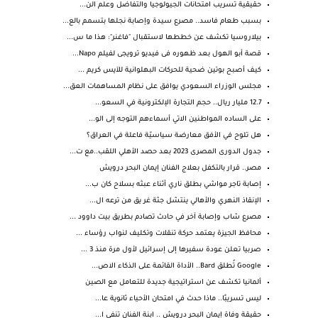
حقيقية تسريب امتحانات الجيولوجيا والتفاضل وعلم الن...
بسبب طعام فاسد.. مصرع سيدة وإصابة نجلها بتسمم بالع...
بيلاروسيا تكشف عن خططها لاستقبال "فاغنر": هذا ما س...
قصة أبو الهول بعد ظهوره فى فيديو ترويجى لفيلم Napo...
كيف أصبح بوتين ضحية للحركات البهلوانية للآيس كريم ...
مجلس الوزراء السعودي يوافق على نظام المساهمات العق...
12.7 مليار ريال.. حجم التجارة الإلكترونية في السعو...
على الساده المواطنين الاتي أسماءهم التوجه إلى الو...
هل تلوح في الأفق معارضة سياسيّة فاعلة في العراق؟
جدول الدورى المصرى 2023 بعد حصد الأهلي اللقب..مع ت...
مصر.. قرار بالتكفل بعلاج الفنان إيمان البحر درويش
إصابة تاجر مواشي بطلق ناري أثناء عبثه بسلاح كان ب...
الإنقاذ النهري والأهالي ينتشل جثة غر يق من ترعه ال...
مصرع شاب وإصابة آخر في حادث تصادم بطريق بيت داوود ...
محافظ الجيزة يعتمد حركة تنقلات وتكليف لنواب رؤساء ...
صربيا تعلن عودة سفيرها إلى إسرائيل لأول مرة منذ 3 ...
Google تُطلق Bard.. الأداة القائمة على الذكاء الاص...
ألمانيا تكشف عن استراتيجية جديدة للتعامل مع الصين
ليس تسريبًا.. ماذا حدث في امتحان الأحياء ثانوية عا...
حقيقة وفاة إيمان البحر درويش .. ابنة الفنان تنفى ا...