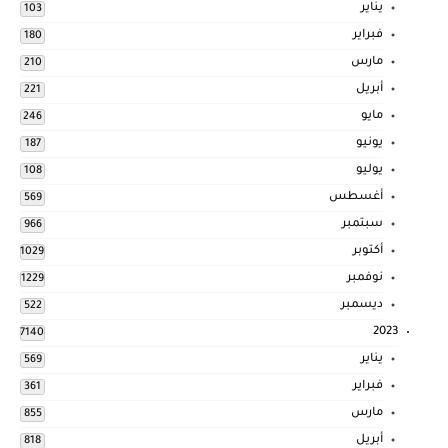
يناير
103
فبراير
180
مارس
210
أبريل
221
مايو
246
يونيو
187
يوليو
108
أغسطس
569
سبتمبر
966
أكتوبر
1029
نوفمبر
1229
ديسمبر
522
2023
7140
يناير
569
فبراير
361
مارس
855
أبريل
818