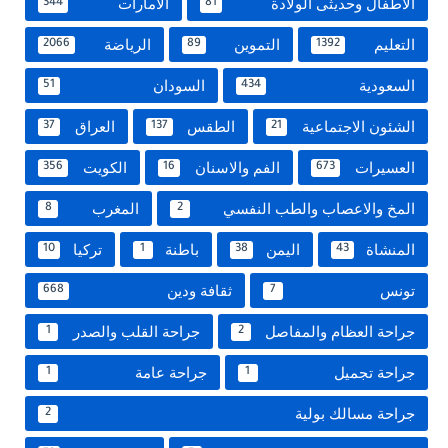
الاطفال وحديثى الولادة
الامارات
344
81
التعليم
التموين
الرياضة
2066
89
1392
السعودية
السودان
51
434
الشئون الاجتماعية
الطقس
العراق
37
137
21
العسيرات
الفم والاسنان
الكويت
356
16
673
المخ والاعصاب والطب النفسي
المغرب
8
2
المنشاة
اليمن
باطنة
تركيا
10
1
38
43
تونس
ثقافة ودين
668
7
جراحة العظام والمفاصل
جراحة القلب والصدر
1
2
جراحة تجميل
جراحة عامة
1
1
جراحة مسالك بولية
2