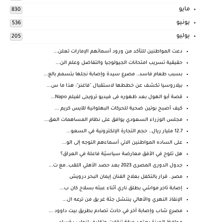
مايو
830
يونيو
536
يوليو
205
دعت المواطنين للتأكد من ورود أسمائهم الإمارات تعلن...
حقيقية تسريب امتحانات الجيولوجيا والتفاضل وعلم الن...
بسبب طعام فاسد.. مصرع سيدة وإصابة نجلها بتسمم بالع...
بيلاروسيا تكشف عن خططها لاستقبال "فاغنر": هذا ما س...
قصة أبو الهول بعد ظهوره فى فيديو ترويجى لفيلم Napo...
كيف أصبح بوتين ضحية للحركات البهلوانية للآيس كريم ...
مجلس الوزراء السعودي يوافق على نظام المساهمات العق...
12.7 مليار ريال.. حجم التجارة الإلكترونية في السعو...
على الساده المواطنين الاتي أسماءهم التوجه إلى الو...
هل تلوح في الأفق معارضة سياسيّة فاعلة في العراق؟
جدول الدورى المصرى 2023 بعد حصد الأهلي اللقب..مع ت...
مصر.. قرار بالتكفل بعلاج الفنان إيمان البحر درويش
إصابة تاجر مواشي بطلق ناري أثناء عبثه بسلاح كان ب...
الإنقاذ النهري والأهالي ينتشل جثة غر يق من ترعه ال...
مصرع شاب وإصابة آخر في حادث تصادم بطريق بيت داوود ...