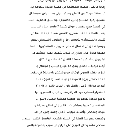
الأول من الزمالك.. هاتريك يفصل زيزو عن رقم تاريخي ...
إحالة مرتضى منصور للمحاكمة في قضية جديدة لاتهامه ب...
"جلسة تسوية" بين الأهلي وميكيسوني بعد عرض سيمبا ال...
تنسيق رفيع المستوى بين «طموح» و«النادي الأهلي».. ب...
في قضية جمع وغسل أموال بقيمة 7 ملايين دينار النياب...
بعد إعلانها طلاقها.. نسرين طافش تستمتع بعطلتها في ...
تقنين «الحشيش» لتحسين مزاج الجنود.. زيلينسكي يدعم ...
روسيا تحقق في احتمال تحطم صاروخ أطلقته كوريا الشما...
حقيقة هجرة هاني رمزي إلى كندا.. شقيق الفنان يكشف ا...
ليفربول يحدِّد قيمة صفقة انتقال قائده لنادي الاتفاق
أرقام مرعبة .. الهلال يتفق مع ميتروفيتش وفولهام يُ...
أبرز ما حققه الصربي نوفاك جوكوفيتش Djokovic في بطو...
محمد حماقي يروج لأغنيته الجديدة: استنوا لمون نعناع
أهداف مباراة الأهلى والمقاولون العرب بالدورى (4 / 1)
استقرار أسعار صرف الدولار مقابل الجنيه المصري.. وا...
توقيع مذكرة تفاهم بين الهيئة الملكية للجبيل وينبع ...
نتيجة مباراة دجوكوفيتش ضد ألكاراز في نهائي بطولة و...
نتيجة وملخص وأهداف مباراة الأهلي والمقاولون في الد...
وضعت لهم حبة الغلة في السندوتشات.. تفاصيل تخلص سيد...
شخص ملثم يطلق النيران علي مزارع فيتسبب بمصرعة بالس...