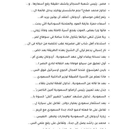
مصر.. رئيس شعبة السجائر يكشف حقيقة رفع أسعارها.. و...
تجاوز محمد صلاح؟ نجم مانشستر يونايتد يدخل قائمة ال...
رغم إعلان موسكو.. أردوغان: أعتقد أن بوتين يريد الا...
أسماء حمزة عازفة العود والملحنة السودانية التي يحت...
ماتوا ورا بعض..الموت يفجع أسرة كاملة بعد وفاة زوجي...
ربة منزل تنهي حياتها بتناول مادة سامة في سوهاج لمر...
استدعاء أهل شاب لقى مصرعه عقب تخلصه من حياته فى ال...
نادٍ إسباني يدعم تركي آل الشيخ بهذه الطريقة بعد خض...
بعد نسخة بيضاء لولي عهد السعودية.. أردوغان يهدي أم...
أول تعليق من سيكو فوفانا بعد انتقاله لنادي النصر ا...
بايدن لهرتسوغ: فتحنا المجال الجوي لإسرائيل فوق الس...
ماذا نعلم عن الأسرة الضيقة لوزير الداخلية السعودي ...
بعد ما قاله عن السعودية.. تداول لقطة لبايدن بلقاء ...
جدل بعد تعيين رئيس أرامكو السعودية أمين الناصر بـ"...
السعودية.. تداول مشهد "مهيب" لتغيير "أغلى" كسوة با...
بعد استثمار سعودي بمليار دولار.. تفاعل على سيارة ل...
تفاعل على ما فعله لاعبو اتحاد جدة السعودي مع كريم ...
زيارة أردوغان إلى السعودية والإمارات وقطر.. النفيس...
محمد بن راشد يصل إلى جدة.. وتفاعل على رفع علمي الس...