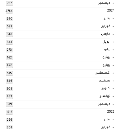
ديسمبر
767
2024
4764
يناير
540
فبراير
599
مارس
548
أبريل
341
مايو
273
يونيو
162
يوليو
420
أغسطس
515
سبتمبر
346
أكتوبر
208
نوفمبر
433
ديسمبر
379
2025
1713
يناير
226
فبراير
201