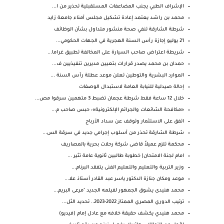
الإشراف الطبي يجنب المضاعفات المستقبلية تحذير من ا...
محمد بن راشد يعتمد إعادة تشكيل مجلس أمناء جامعة زايد
شرطة الشارقة تنفي صحة منشور متداول بشأن الوظائف
21 يوليو إجازة رأس السنة الهجرية في الجهات الحكومي...
شريطة اعتراض صاحب السيارة على المخالفة تطبيق غراما...
حمدان بن محمد يصدر قرارات بتعيين مديرين تنفيذيين ف...
الموارد البشرية والتوطين تعلن موعد عطلة رأس السنة ...
إحالة صيدلية للنيابة العامة لاستبدال الوصفات
خلال 12 ساعة فقط شرطة عجمان تضبط 3 متهمين سرقوا مص...
«مكافحة الشائعات والجرائم الإلكترونية»: حبس صاحب م...
اتفق على الاستثمار وتوقف عن سداد الأرباح
شرطة الشارقة تحذر من أسلوب إجرامي جديد في سرقة الس...
محكمة تلزم عميلاً قاضى شركة رحلات بحرية بالمصاريف
امام لجنة الامتحان| خطوبة طالبين ثانوية عامة تثير ...
وزير التربية والتعليم والتعليم الفنى يتفقد البرنام...
موعد ومكان جنازة الدكتور ياسر عبد القادر أستاذ علا...
محمد هنيدى يشوق الجمهور لفيلمه الجديد "مرعى البريم...
ترتيب الدوري المصري الممتاز 2022-2023.. تحديد الثل...
محمد هنيدي يكشف حقيقة خلافه مع عادل إمام (فيديو)