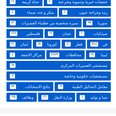
جمعيات خيرية وتنموية وشرعية
حياة كريمة
72
5
رمد وجراحة عيون
سكر و غدد صماء
2
2
سوريا
سيرة شخصية من عظماء العسيرات
47
48
صيدليات
عمان
فلسطين
275
17
1
فن
قطر
كورونا
لبنان
51
26
27
852
ليبيا
محافظات
مراكز الاشعة
2
5029
19
مستشفى العسيرات المركزى
74
مستشفيات حكومية وخاصة
4
معامل التحاليل الطبية
نتائج الامتحانات
45
4
نسا و توليد
وزارة النقل
وظائف
118
117
2