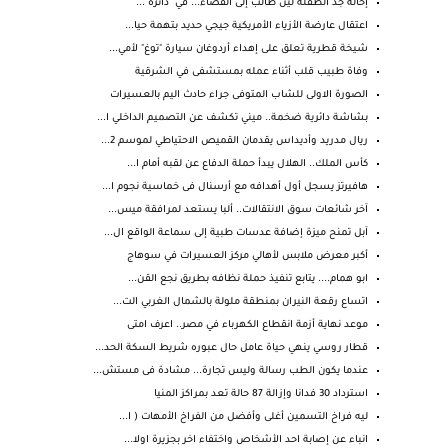
إحالة جدّ الطفلة لين طالب إلى القضاء... في "دائرة ...
اعتقال عارضة الأزياء الأمريكية جيجي حديد بتهمة حيا...
شيخة قطرية تعلق على إهداء أردوغان سيارة "توغ" لأمي...
وفاة طبيب قلب أثناء عمله بمستشفى في الشرقية
الصورة الاولى للشاب المتوفى جراء حادث اليم بالعسيرات
بشاشة دائرية ضخمة.. ميني تكشف عن التصميم الداخلي ا...
ريال مدريد وأديداس يقدمان القميص الاحتياطي لموسم 2...
كأس الملك.. الهلال يبدأ حملة الدفاع عن لقبه أمام ا...
هافيرتز يسجل أول أهدافه مع أرسنال فى خماسية نجوم ا...
آخر شائعات سوق الانتقالات.. ألبا يستعد لمرافقة ميس...
آبل تمنح ميزة إضافة عدسات طبية إلى سماعة الواقع ال...
أكبر معرض ملابس لأهالي مركز العسيرات في سوهاج
ابو همام.... يتابع تنفيذ حملة نظافه بطريق نجع القن...
اتساع رقعة النيران بمنطقة ملولة بالشمال الغربي الت...
موعد نهاية أزمة انقطاع الكهرباء في مصر.. اعرف امتى
قطار روسي ينهي حياة عامل حال عبوره شريط السكة الحد...
عندما يكون الطب رسالة وليس تجارة... مشادة فى مستش...
استرداد 30 فدانا وإزالة 87 حالة تعد بمراكز المنيا
ليه فراخ التسمين أغلى وأفضل من الفراخ الأمهات ( ا...
انباء عن إصابة احد الأشخاص واختفاء اخر بجزيرة اولا...