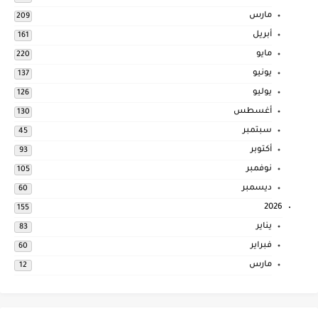
مارس
209
أبريل
161
مايو
220
يونيو
137
يوليو
126
أغسطس
130
سبتمبر
45
أكتوبر
93
نوفمبر
105
ديسمبر
60
2026
155
يناير
83
فبراير
60
مارس
12