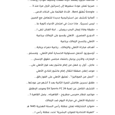
محافظ الجيزة يعتمد حركة تنقلات وتكليف لنواب رؤساء ...
صربيا تعلن عودة سفيرها إلى إسرائيل لأول مرة منذ 3 ...
Google تُطلق Bard.. الأداة القائمة على الذكاء الاص...
ألمانيا تكشف عن استراتيجية جديدة للتعامل مع الصين
ليس تسريبًا.. ماذا حدث في امتحان الأحياء ثانوية عا...
حقيقة وفاة إيمان البحر درويش .. ابنة الفنان تنفى ا...
الدوري المصري.. الأهلي يقسو على الزمالك برباعية
الأهلي يكتسح الزمالك برباعية
أهداف مباراة الأهلي والزمالك.. رباعية حمراء برعاية...
أوسوريو: أتحمل مسئولية الخسارة أمام الأهلي.. ومستم...
الإمارات والأردن يرحبان باعتماد مجلس حقوق الإنسان ...
عاجل.. أول رد فعل من إمام عاشور بعد فوز الأهلي على...
موعد إعلان صفقة انتقال إمام عاشور للنادي الأهلي
“أجمل من الموناليزا”.. تعليق الأهلي على الفوز بالق...
طلاق نسرين طافش للمرة الثانية بعد 3 أشهر من عودتها...
الكشف الكامل عن لعبة EA Sports FC 24 وموعد الإطلاق
مواعيد قطار «مرسى مطروح – القاهرة».. يصل القاهرة 1...
تشكيلة الأهلي في مباراة اليوم ضد الزمالك
«موارد الشارقة» تعلن عطلة رأس السنة الهجرية 1445 هــ
"الهيئة الاتحادية للموارد البشرية" تحدد عطلة رأس ا...