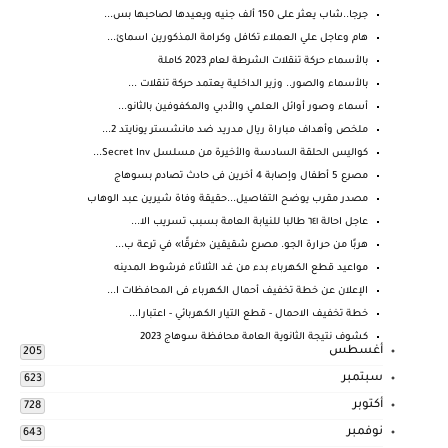
جرجا..شاب يعثر على 150 ألف جنيه ويعيدها لصاحبها بس...
هام وعاجل علي العملاء تكافل وكرامة المذكورين اسمائ...
بالأسماء حركة تنقلات الشرطة لعام 2023 كاملة
بالأسماء والصور.. وزير الداخلية يعتمد حركة تنقلات ...
أسماء وصور أوائل العلمي والأدبي والمكفوفين بالثانو...
ملخص وأهداف مباراة ريال مدريد ضد مانشستر يونايتد 2...
كواليس الحلقة السادسة والأخيرة من مسلسل Secret Inv...
مصرع 5 أطفال وإصابة 4 أخرين فى حادث تصادم بسوهاج
مصدر مقرب يوضح التفاصيل...حقيقة وفاة شيرين عبد الوهاب
عاجل احالة ٦٤١ طالبا للنيابة العامة بسبب تسريب الا...
هربًا من حرارة الجو. مصرع شقيقين «غرقًا» في ترعة ب...
مواعيد قطع الكهرباء بدء من غد الثلاثاء فرشوط المدينه
الإعلان عن خطة تخفيف أحمال الكهرباء فى المحافظات ا...
خطة تخفيف الاحمال - قطع التيار الكهربائي - اعتبارا...
كشوف نتيجة الثانوية العامة محافظة سوهاج 2023
أغسطس
205
سبتمبر
623
أكتوبر
728
نوفمبر
643