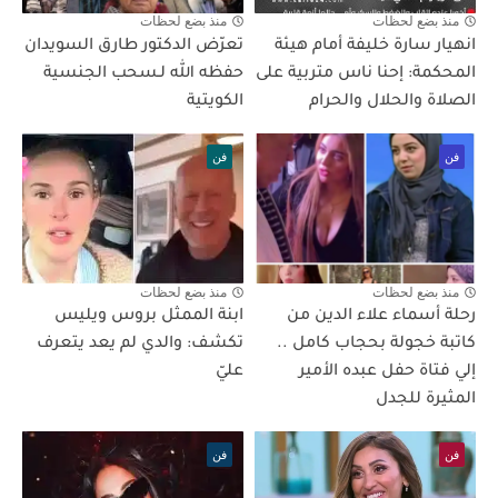
منذ بضع لحظات
منذ بضع لحظات
انهيار سارة خليفة أمام هيئة
تعرّض الدكتور طارق السويدان
المحكمة: إحنا ناس متربية على
حفظه الله لـسحب الجنسية
الصلاة والحلال والحرام
الكويتية
فن
فن
منذ بضع لحظات
منذ بضع لحظات
رحلة أسماء علاء الدين من
ابنة الممثل بروس ويليس
كاتبة خجولة بحجاب كامل ..
تكشف: والدي لم يعد يتعرف
إلي فتاة حفل عبده الأمير
عليّ
المثيرة للجدل
فن
فن