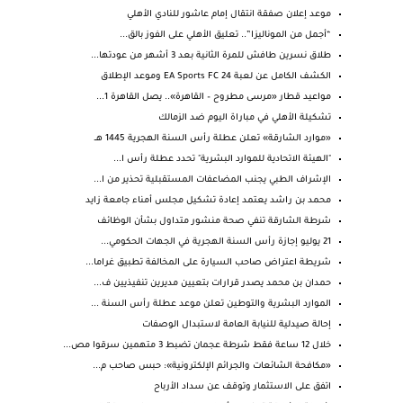
موعد إعلان صفقة انتقال إمام عاشور للنادي الأهلي
“أجمل من الموناليزا”.. تعليق الأهلي على الفوز بالق...
طلاق نسرين طافش للمرة الثانية بعد 3 أشهر من عودتها...
الكشف الكامل عن لعبة EA Sports FC 24 وموعد الإطلاق
مواعيد قطار «مرسى مطروح – القاهرة».. يصل القاهرة 1...
تشكيلة الأهلي في مباراة اليوم ضد الزمالك
«موارد الشارقة» تعلن عطلة رأس السنة الهجرية 1445 هــ
"الهيئة الاتحادية للموارد البشرية" تحدد عطلة رأس ا...
الإشراف الطبي يجنب المضاعفات المستقبلية تحذير من ا...
محمد بن راشد يعتمد إعادة تشكيل مجلس أمناء جامعة زايد
شرطة الشارقة تنفي صحة منشور متداول بشأن الوظائف
21 يوليو إجازة رأس السنة الهجرية في الجهات الحكومي...
شريطة اعتراض صاحب السيارة على المخالفة تطبيق غراما...
حمدان بن محمد يصدر قرارات بتعيين مديرين تنفيذيين ف...
الموارد البشرية والتوطين تعلن موعد عطلة رأس السنة ...
إحالة صيدلية للنيابة العامة لاستبدال الوصفات
خلال 12 ساعة فقط شرطة عجمان تضبط 3 متهمين سرقوا مص...
«مكافحة الشائعات والجرائم الإلكترونية»: حبس صاحب م...
اتفق على الاستثمار وتوقف عن سداد الأرباح