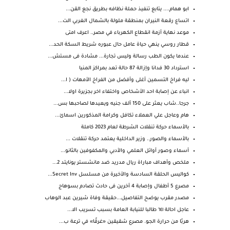
ابو همام.... يتابع تنفيذ حملة نظافه بطريق نجع القن...
اتساع رقعة النيران بمنطقة ملولة بالشمال الغربي الت...
موعد نهاية أزمة انقطاع الكهرباء في مصر.. اعرف امتى
قطار روسي ينهي حياة عامل حال عبوره شريط السكة الحد...
عندما يكون الطب رسالة وليس تجارة... مشادة فى مستش...
استرداد 30 فدانا وإزالة 87 حالة تعد بمراكز المنيا
ليه فراخ التسمين أغلى وأفضل من الفراخ الأمهات ( ا...
انباء عن إصابة احد الأشخاص واختفاء اخر بجزيرة اولا...
جرجا..شاب يعثر على 150 ألف جنيه ويعيدها لصاحبها بس...
هام وعاجل علي العملاء تكافل وكرامة المذكورين اسمائ...
بالأسماء حركة تنقلات الشرطة لعام 2023 كاملة
بالأسماء والصور.. وزير الداخلية يعتمد حركة تنقلات ...
أسماء وصور أوائل العلمي والأدبي والمكفوفين بالثانو...
ملخص وأهداف مباراة ريال مدريد ضد مانشستر يونايتد 2...
كواليس الحلقة السادسة والأخيرة من مسلسل Secret Inv...
مصرع 5 أطفال وإصابة 4 أخرين فى حادث تصادم بسوهاج
مصدر مقرب يوضح التفاصيل...حقيقة وفاة شيرين عبد الوهاب
عاجل احالة ٦٤١ طالبا للنيابة العامة بسبب تسريب الا...
هربًا من حرارة الجو. مصرع شقيقين «غرقًا» في ترعة ب...