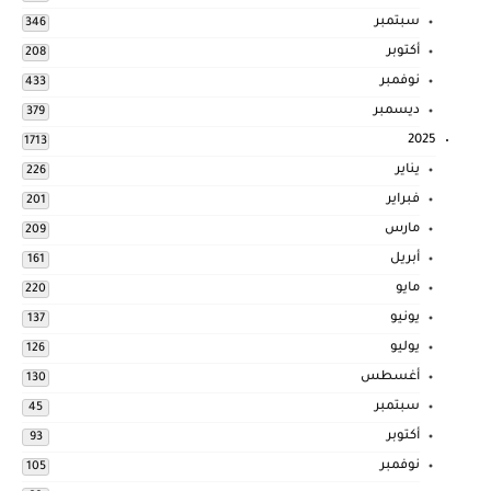
سبتمبر
346
أكتوبر
208
نوفمبر
433
ديسمبر
379
2025
1713
يناير
226
فبراير
201
مارس
209
أبريل
161
مايو
220
يونيو
137
يوليو
126
أغسطس
130
سبتمبر
45
أكتوبر
93
نوفمبر
105