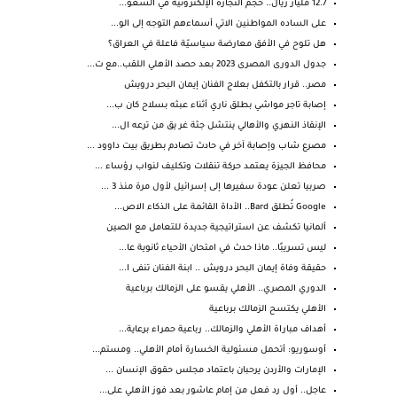
12.7 مليار ريال.. حجم التجارة الإلكترونية في السعو...
على الساده المواطنين الاتي أسماءهم التوجه إلى الو...
هل تلوح في الأفق معارضة سياسيّة فاعلة في العراق؟
جدول الدورى المصرى 2023 بعد حصد الأهلي اللقب..مع ت...
مصر.. قرار بالتكفل بعلاج الفنان إيمان البحر درويش
إصابة تاجر مواشي بطلق ناري أثناء عبثه بسلاح كان ب...
الإنقاذ النهري والأهالي ينتشل جثة غر يق من ترعه ال...
مصرع شاب وإصابة آخر في حادث تصادم بطريق بيت داوود ...
محافظ الجيزة يعتمد حركة تنقلات وتكليف لنواب رؤساء ...
صربيا تعلن عودة سفيرها إلى إسرائيل لأول مرة منذ 3 ...
Google تُطلق Bard.. الأداة القائمة على الذكاء الاص...
ألمانيا تكشف عن استراتيجية جديدة للتعامل مع الصين
ليس تسريبًا.. ماذا حدث في امتحان الأحياء ثانوية عا...
حقيقة وفاة إيمان البحر درويش .. ابنة الفنان تنفى ا...
الدوري المصري.. الأهلي يقسو على الزمالك برباعية
الأهلي يكتسح الزمالك برباعية
أهداف مباراة الأهلي والزمالك.. رباعية حمراء برعاية...
أوسوريو: أتحمل مسئولية الخسارة أمام الأهلي.. ومستم...
الإمارات والأردن يرحبان باعتماد مجلس حقوق الإنسان ...
عاجل.. أول رد فعل من إمام عاشور بعد فوز الأهلي على...