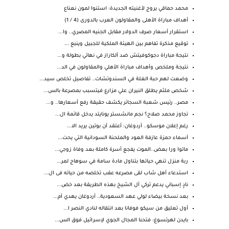
محمد حماقي يروج لأغنيته الجديدة: استنوا لمون نعناع
أهداف مباراة الأهلى والمقاولون العرب بالدورى (4 / 1)
استقرار أسعار صرف الدولار مقابل الجنيه المصري.. وا...
توقيع مذكرة تفاهم بين الهيئة الملكية للجبيل وينبع ...
نتيجة مباراة دجوكوفيتش ضد ألكاراز في نهائي بطولة و...
نتيجة وملخص وأهداف مباراة الأهلي والمقاولون في الد...
وضعت لهم حبة الغلة في السندوتشات.. تفاصيل تخلص سيد...
شخص ملثم يطلق النيران علي مزارع فيتسبب بمصرعة بالس...
مصر.. رئيس شعبة السجائر يكشف حقيقة رفع أسعارها.. و...
تجاوز محمد صلاح؟ نجم مانشستر يونايتد يدخل قائمة ال...
رغم إعلان موسكو.. أردوغان: أعتقد أن بوتين يريد الا...
أسماء حمزة عازفة العود والملحنة السودانية التي يحت...
ماتوا ورا بعض..الموت يفجع أسرة كاملة بعد وفاة زوجي...
ربة منزل تنهي حياتها بتناول مادة سامة في سوهاج لمر...
استدعاء أهل شاب لقى مصرعه عقب تخلصه من حياته فى ال...
نادٍ إسباني يدعم تركي آل الشيخ بهذه الطريقة بعد خض...
بعد نسخة بيضاء لولي عهد السعودية.. أردوغان يهدي أم...
أول تعليق من سيكو فوفانا بعد انتقاله لنادي النصر ا...
بايدن لهرتسوغ: فتحنا المجال الجوي لإسرائيل فوق الس...