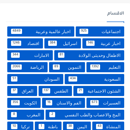
الاقسام
اجتماعيات
اخبار عالمية وعربية
4849
925
اخبار عربية
اسرائيل
اقتصاد
1246
384
146
الاطفال وحديثى الولادة
الامارات
344
81
التعليم
التموين
الرياضة
2066
89
1392
السعودية
السودان
51
434
الشئون الاجتماعية
الطقس
العراق
37
137
21
العسيرات
الفم والاسنان
الكويت
356
16
673
المخ والاعصاب والطب النفسي
المغرب
8
2
المنشاة
اليمن
باطنة
تركيا
10
1
38
43