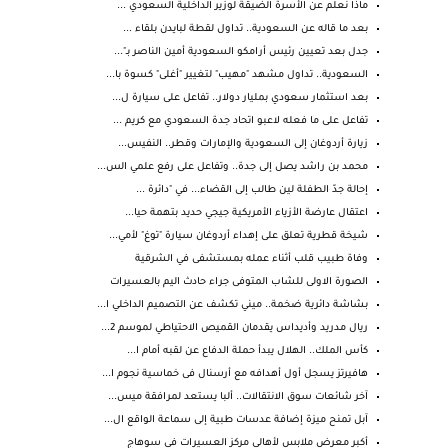
ماذا نعلم عن الأسرة الضيقة لوزير الداخلية السعودي ...
بعد ما قاله عن السعودية.. تداول لقطة لبايدن بلقاء ...
جدل بعد تعيين رئيس أرامكو السعودية أمين الناصر بـ"...
السعودية.. تداول مشهد "مهيب" لتغيير "أغلى" كسوة با...
بعد استثمار سعودي بمليار دولار.. تفاعل على سيارة ل...
تفاعل على ما فعله لاعبو اتحاد جدة السعودي مع كريم ...
زيارة أردوغان إلى السعودية والإمارات وقطر.. النفيس...
محمد بن راشد يصل إلى جدة.. وتفاعل على رفع علمي الس...
إحالة جدّ الطفلة لين طالب إلى القضاء... في "دائرة ...
اعتقال عارضة الأزياء الأمريكية جيجي حديد بتهمة حيا...
شيخة قطرية تعلق على إهداء أردوغان سيارة "توغ" لأمي...
وفاة طبيب قلب أثناء عمله بمستشفى في الشرقية
الصورة الاولى للشاب المتوفى جراء حادث اليم بالعسيرات
بشاشة دائرية ضخمة.. ميني تكشف عن التصميم الداخلي ا...
ريال مدريد وأديداس يقدمان القميص الاحتياطي لموسم 2...
كأس الملك.. الهلال يبدأ حملة الدفاع عن لقبه أمام ا...
هافيرتز يسجل أول أهدافه مع أرسنال فى خماسية نجوم ا...
آخر شائعات سوق الانتقالات.. ألبا يستعد لمرافقة ميس...
آبل تمنح ميزة إضافة عدسات طبية إلى سماعة الواقع ال...
أكبر معرض ملابس لأهالي مركز العسيرات في سوهاج