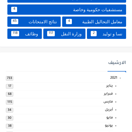
مستشفيات حكومية وخاصة
4
معامل التحاليل الطبية
نتائج الامتحانات
45
4
نسا و توليد
وزارة النقل
وظائف
118
117
2
الارشيف
2021
733
يناير
17
فبراير
68
مارس
115
أبريل
34
مايو
30
يونيو
38