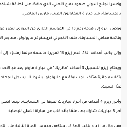
بالمسابقة، منذ مباراة المقاولون العرب، مارس الماضي.
ووصل زيزو إلى هدفه رقم 13 في الموسم الجاري من الدوري، ل
بقائمة هدافي المسابقة، خلف الأنجولي كريستوفر مابولولو، مهاجم الا
وإلى جانب أهدافه الـ13، قدم زيزو 13 تمريرة حاسمة حولها زملاؤه إلى أهداف.
ويحتاج زيزو لتسجيل 3 أهداف "هاتريك" في مباراة فاركو بعد غدٍ
يتقاسم جائزة هدّاف المسابقة مع مابولولو، بشرط ألا يسجل المهاجم
غدًا السبت.
وأحرز زيزو 4 أهداف في آخر 3 مباريات لعبها في المسابقة، 
آخر 5 مباريات شارك بها، علمًا بأنه غاب عن مباراة الأهلي للإصابة.
وفي حال فاز زيزو بلقب الهدّاف، ستكون هذه هي المرة الثانية على التوا