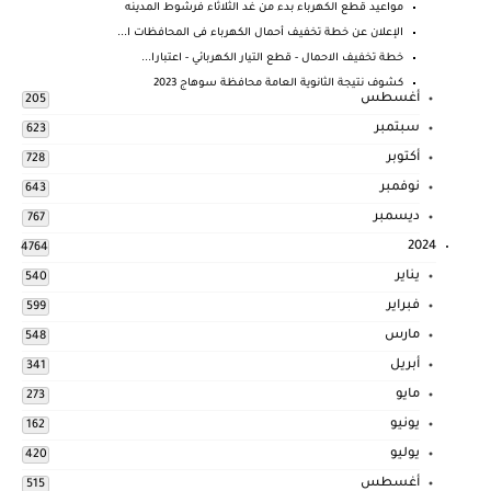
مواعيد قطع الكهرباء بدء من غد الثلاثاء فرشوط المدينه
الإعلان عن خطة تخفيف أحمال الكهرباء فى المحافظات ا...
خطة تخفيف الاحمال - قطع التيار الكهربائي - اعتبارا...
كشوف نتيجة الثانوية العامة محافظة سوهاج 2023
أغسطس
205
سبتمبر
623
أكتوبر
728
نوفمبر
643
ديسمبر
767
2024
4764
يناير
540
فبراير
599
مارس
548
أبريل
341
مايو
273
يونيو
162
يوليو
420
أغسطس
515