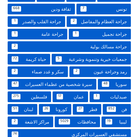
تونس
ثقافة ودين
668
7
جراحة العظام والمفاصل
جراحة القلب والصدر
1
2
جراحة تجميل
جراحة عامة
1
1
جراحة مسالك بولية
2
جمعيات خيرية وتنموية وشرعية
حياة كريمة
72
5
رمد وجراحة عيون
سكر و غدد صماء
2
2
سوريا
سيرة شخصية من عظماء العسيرات
47
48
صيدليات
عمان
فلسطين
275
17
1
فن
قطر
كورونا
لبنان
51
26
27
852
ليبيا
محافظات
مراكز الاشعة
2
5029
19
مستشفى العسيرات المركزى
74