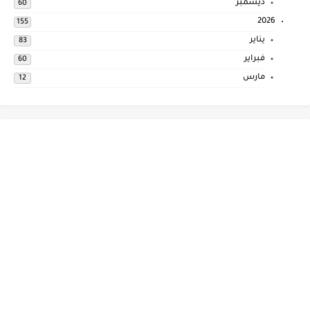
ديسمبر
60
2026
155
يناير
83
فبراير
60
مارس
12