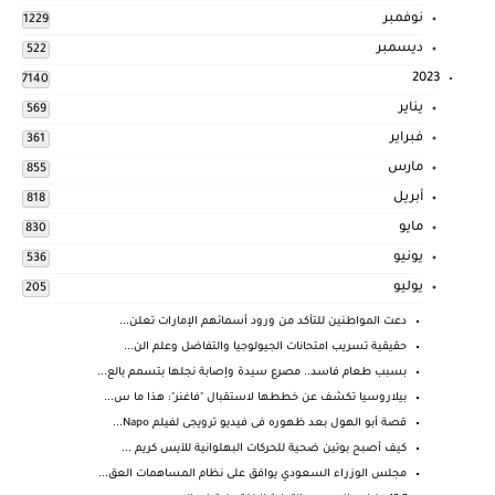
نوفمبر
1229
ديسمبر
522
2023
7140
يناير
569
فبراير
361
مارس
855
أبريل
818
مايو
830
يونيو
536
يوليو
205
دعت المواطنين للتأكد من ورود أسمائهم الإمارات تعلن...
حقيقية تسريب امتحانات الجيولوجيا والتفاضل وعلم الن...
بسبب طعام فاسد.. مصرع سيدة وإصابة نجلها بتسمم بالع...
بيلاروسيا تكشف عن خططها لاستقبال "فاغنر": هذا ما س...
قصة أبو الهول بعد ظهوره فى فيديو ترويجى لفيلم Napo...
كيف أصبح بوتين ضحية للحركات البهلوانية للآيس كريم ...
مجلس الوزراء السعودي يوافق على نظام المساهمات العق...