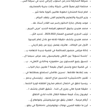
شرطة الشارقة تحذر من أسلوب إجرامي جديد في سرقة الس...
محكمة تلزم عميلاً قاضى شركة رحلات بحرية بالمصاريف
امام لجنة الامتحان| خطوبة طالبين ثانوية عامة تثير ...
وزير التربية والتعليم والتعليم الفنى يتفقد البرنام...
موعد ومكان جنازة الدكتور ياسر عبد القادر أستاذ علا...
محمد هنيدى يشوق الجمهور لفيلمه الجديد "مرعى البريم...
ترتيب الدوري المصري الممتاز 2022-2023.. تحديد الثل...
محمد هنيدي يكشف حقيقة خلافه مع عادل إمام (فيديو)
الأول من الزمالك.. هاتريك يفصل زيزو عن رقم تاريخي ...
إحالة مرتضى منصور للمحاكمة في قضية جديدة لاتهامه ب...
"جلسة تسوية" بين الأهلي وميكيسوني بعد عرض سيمبا ال...
تنسيق رفيع المستوى بين «طموح» و«النادي الأهلي».. ب...
في قضية جمع وغسل أموال بقيمة 7 ملايين دينار النياب...
بعد إعلانها طلاقها.. نسرين طافش تستمتع بعطلتها في ...
تقنين «الحشيش» لتحسين مزاج الجنود.. زيلينسكي يدعم ...
روسيا تحقق في احتمال تحطم صاروخ أطلقته كوريا الشما...
حقيقة هجرة هاني رمزي إلى كندا.. شقيق الفنان يكشف ا...
ليفربول يحدِّد قيمة صفقة انتقال قائده لنادي الاتفاق
أرقام مرعبة .. الهلال يتفق مع ميتروفيتش وفولهام يُ...
أبرز ما حققه الصربي نوفاك جوكوفيتش Djokovic في بطو...