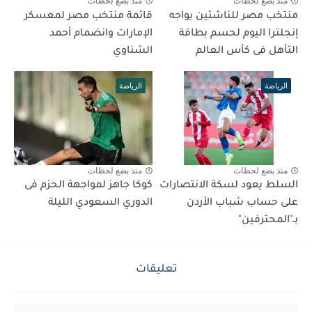
منذ بضع لحظات
منذ بضع لحظات
منتخب مصر للناشئين يواجه
قائمة منتخب مصر لمعسكر
إنجلترا اليوم لحسم بطاقة
الإمارات وانضمام أحمد
التأهل فى كأس العالم
الشناوي
الرياضة
الرياضة
منذ بضع لحظات
منذ بضع لحظات
السلط يعود لسكة الانتصارات
كوكا جاهز لمواجهة الحزم فى
على حساب شباب الأردن
الدوري السعودي الليلة
بـ"المحترفين"
تعليقات