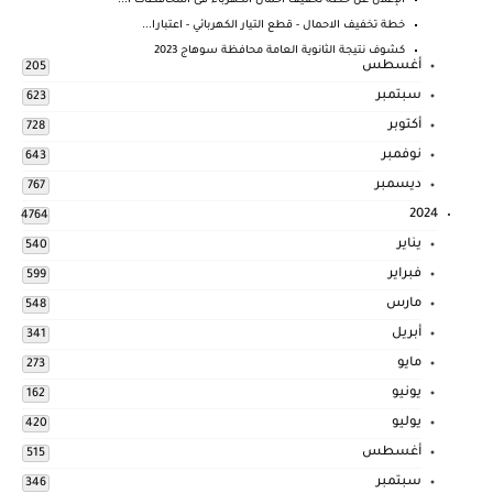
الإعلان عن خطة تخفيف أحمال الكهرباء فى المحافظات ا...
خطة تخفيف الاحمال - قطع التيار الكهربائي - اعتبارا...
كشوف نتيجة الثانوية العامة محافظة سوهاج 2023
أغسطس
205
سبتمبر
623
أكتوبر
728
نوفمبر
643
ديسمبر
767
2024
4764
يناير
540
فبراير
599
مارس
548
أبريل
341
مايو
273
يونيو
162
يوليو
420
أغسطس
515
سبتمبر
346