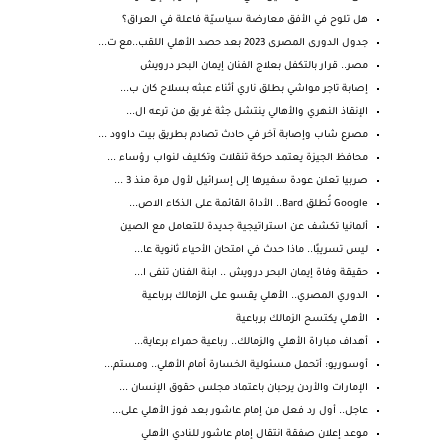
هل تلوح في الأفق معارضة سياسيّة فاعلة في العراق؟
جدول الدورى المصرى 2023 بعد حصد الأهلي اللقب..مع ت...
مصر.. قرار بالتكفل بعلاج الفنان إيمان البحر درويش
إصابة تاجر مواشي بطلق ناري أثناء عبثه بسلاح كان ب...
الإنقاذ النهري والأهالي ينتشل جثة غر يق من ترعه ال...
مصرع شاب وإصابة آخر في حادث تصادم بطريق بيت داوود ...
محافظ الجيزة يعتمد حركة تنقلات وتكليف لنواب رؤساء ...
صربيا تعلن عودة سفيرها إلى إسرائيل لأول مرة منذ 3 ...
Google تُطلق Bard.. الأداة القائمة على الذكاء الاص...
ألمانيا تكشف عن استراتيجية جديدة للتعامل مع الصين
ليس تسريبًا.. ماذا حدث في امتحان الأحياء ثانوية عا...
حقيقة وفاة إيمان البحر درويش .. ابنة الفنان تنفى ا...
الدوري المصري.. الأهلي يقسو على الزمالك برباعية
الأهلي يكتسح الزمالك برباعية
أهداف مباراة الأهلي والزمالك.. رباعية حمراء برعاية...
أوسوريو: أتحمل مسئولية الخسارة أمام الأهلي.. ومستم...
الإمارات والأردن يرحبان باعتماد مجلس حقوق الإنسان ...
عاجل.. أول رد فعل من إمام عاشور بعد فوز الأهلي على...
موعد إعلان صفقة انتقال إمام عاشور للنادي الأهلي