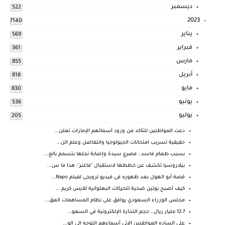
ديسمبر
522
2023
7140
يناير
569
فبراير
361
مارس
855
أبريل
818
مايو
830
يونيو
536
يوليو
205
دعت المواطنين للتأكد من ورود أسمائهم الإمارات تعلن...
حقيقية تسريب امتحانات الجيولوجيا والتفاضل وعلم الن...
بسبب طعام فاسد.. مصرع سيدة وإصابة نجلها بتسمم بالع...
بيلاروسيا تكشف عن خططها لاستقبال "فاغنر": هذا ما س...
قصة أبو الهول بعد ظهوره فى فيديو ترويجى لفيلم Napo...
كيف أصبح بوتين ضحية للحركات البهلوانية للآيس كريم ...
مجلس الوزراء السعودي يوافق على نظام المساهمات العق...
12.7 مليار ريال.. حجم التجارة الإلكترونية في السعو...
على الساده المواطنين الاتي أسماءهم التوجه إلى الو...