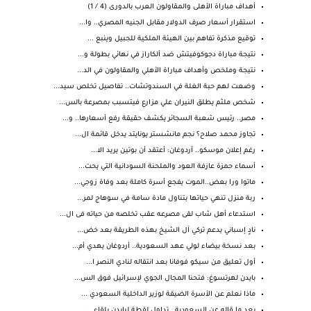
أهداف مباراة الأهلى والمقاولون العرب بالدورى (4 / 1)
استقرار أسعار صرف الدولار مقابل الجنيه المصري.. وا...
توقيع مذكرة تفاهم بين الهيئة الملكية للجبيل وينبع ...
نتيجة مباراة دجوكوفيتش ضد ألكاراز في نهائي بطولة و...
نتيجة وملخص وأهداف مباراة الأهلي والمقاولون في الد...
وضعت لهم حبة الغلة في السندوتشات.. تفاصيل تخلص سيد...
شخص ملثم يطلق النيران علي مزارع فيتسبب بمصرعة بالس...
مصر.. رئيس شعبة السجائر يكشف حقيقة رفع أسعارها.. و...
تجاوز محمد صلاح؟ نجم مانشستر يونايتد يدخل قائمة ال...
رغم إعلان موسكو.. أردوغان: أعتقد أن بوتين يريد الا...
أسماء حمزة عازفة العود والملحنة السودانية التي يحت...
ماتوا ورا بعض..الموت يفجع أسرة كاملة بعد وفاة زوجي...
ربة منزل تنهي حياتها بتناول مادة سامة في سوهاج لمر...
استدعاء أهل شاب لقى مصرعه عقب تخلصه من حياته فى ال...
نادٍ إسباني يدعم تركي آل الشيخ بهذه الطريقة بعد خض...
بعد نسخة بيضاء لولي عهد السعودية.. أردوغان يهدي أم...
أول تعليق من سيكو فوفانا بعد انتقاله لنادي النصر ا...
بايدن لهرتسوغ: فتحنا المجال الجوي لإسرائيل فوق الس...
ماذا نعلم عن الأسرة الضيقة لوزير الداخلية السعودي ...
بعد ما قاله عن السعودية.. تداول لقطة لبايدن بلقاء ...