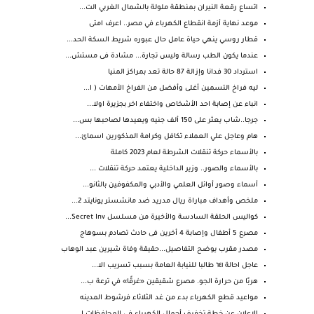
اتساع رقعة النيران بمنطقة ملولة بالشمال الغربي الت...
موعد نهاية أزمة انقطاع الكهرباء في مصر.. اعرف امتى
قطار روسي ينهي حياة عامل حال عبوره شريط السكة الحد...
عندما يكون الطب رسالة وليس تجارة... مشادة فى مستش...
استرداد 30 فدانا وإزالة 87 حالة تعد بمراكز المنيا
ليه فراخ التسمين أغلى وأفضل من الفراخ الأمهات ( ا...
انباء عن إصابة احد الأشخاص واختفاء اخر بجزيرة اولا...
جرجا..شاب يعثر على 150 ألف جنيه ويعيدها لصاحبها بس...
هام وعاجل علي العملاء تكافل وكرامة المذكورين اسمائ...
بالأسماء حركة تنقلات الشرطة لعام 2023 كاملة
بالأسماء والصور.. وزير الداخلية يعتمد حركة تنقلات ...
أسماء وصور أوائل العلمي والأدبي والمكفوفين بالثانو...
ملخص وأهداف مباراة ريال مدريد ضد مانشستر يونايتد 2...
كواليس الحلقة السادسة والأخيرة من مسلسل Secret Inv...
مصرع 5 أطفال وإصابة 4 أخرين فى حادث تصادم بسوهاج
مصدر مقرب يوضح التفاصيل...حقيقة وفاة شيرين عبد الوهاب
عاجل احالة ٦٤١ طالبا للنيابة العامة بسبب تسريب الا...
هربًا من حرارة الجو. مصرع شقيقين «غرقًا» في ترعة ب...
مواعيد قطع الكهرباء بدء من غد الثلاثاء فرشوط المدينه