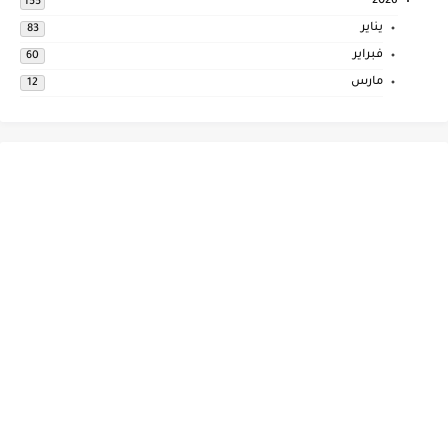
2026
155
يناير
83
فبراير
60
مارس
12