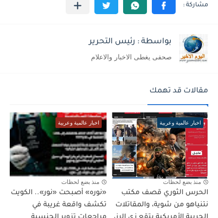
بواسطة : رئيس التحرير
صحفى يغطى الاخبار والاعلام
مقالات قد تهمك
اخبار عالمية وعربية
اخبار عالمية وعربية
منذ بضع لحظات
منذ بضع لحظات
الحرس الثوري قصف مكتب
«نوره» أصبحت «نور».. الكويت
نتنياهو من شوية، والمقاتلات
تكشف واقعة غريبة في
الحربية الأمريكية بتقع زي الرز،
مراجعات تزوير الجنسية