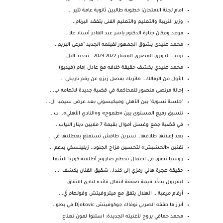
امام لجنة الامتحان| خطوبة طالبين ثانوية عامة تثير ...
وزير التربية والتعليم والتعليم الفنى يتفقد البرنام...
موعد ومكان جنازة الدكتور ياسر عبد القادر أستاذ علا...
محمد هنيدى يشوق الجمهور لفيلمه الجديد "مرعى البريم...
ترتيب الدوري المصري الممتاز 2022-2023.. تحديد الثل...
محمد هنيدي يكشف حقيقة خلافه مع عادل إمام (فيديو)
الأول من الزمالك.. هاتريك يفصل زيزو عن رقم تاريخي ...
إحالة مرتضى منصور للمحاكمة في قضية جديدة لاتهامه ب...
"جلسة تسوية" بين الأهلي وميكيسوني بعد عرض سيمبا ال...
تنسيق رفيع المستوى بين «طموح» و«النادي الأهلي».. ب...
في قضية جمع وغسل أموال بقيمة 7 ملايين دينار النياب...
بعد إعلانها طلاقها.. نسرين طافش تستمتع بعطلتها في ...
تقنين «الحشيش» لتحسين مزاج الجنود.. زيلينسكي يدعم ...
روسيا تحقق في احتمال تحطم صاروخ أطلقته كوريا الشما...
حقيقة هجرة هاني رمزي إلى كندا.. شقيق الفنان يكشف ا...
ليفربول يحدِّد قيمة صفقة انتقال قائده لنادي الاتفاق
أرقام مرعبة .. الهلال يتفق مع ميتروفيتش وفولهام يُ...
أبرز ما حققه الصربي نوفاك جوكوفيتش Djokovic في بطو...
محمد حماقي يروج لأغنيته الجديدة: استنوا لمون نعناع