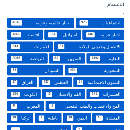
الاقسام
اجتماعيات
اخبار عالمية وعربية
4849
925
اخبار عربية
اسرائيل
اقتصاد
1246
384
146
الاطفال وحديثى الولادة
الامارات
344
81
التعليم
التموين
الرياضة
2066
89
1392
السعودية
السودان
51
434
الشئون الاجتماعية
الطقس
العراق
37
137
21
العسيرات
الفم والاسنان
الكويت
356
16
673
المخ والاعصاب والطب النفسي
المغرب
8
2
المنشاة
اليمن
باطنة
تركيا
10
1
38
43
تونس
ثقافة ودين
668
7