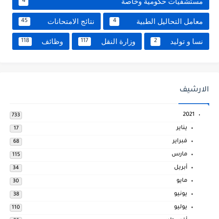
مستشفيات حكومية وخاصة
4
معامل التحاليل الطبية
نتائج الامتحانات
45
4
نسا و توليد
وزارة النقل
وظائف
118
117
2
الارشيف
2021
733
يناير
17
فبراير
68
مارس
115
أبريل
34
مايو
30
يونيو
38
يوليو
110