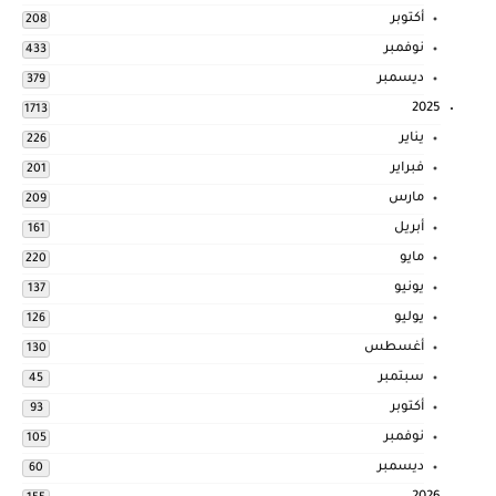
أكتوبر
208
نوفمبر
433
ديسمبر
379
2025
1713
يناير
226
فبراير
201
مارس
209
أبريل
161
مايو
220
يونيو
137
يوليو
126
أغسطس
130
سبتمبر
45
أكتوبر
93
نوفمبر
105
ديسمبر
60