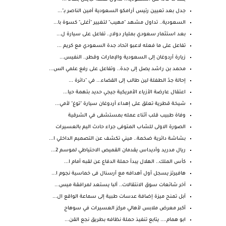
جدل بعد تعيين رئيس أرامكو السعودية أمين الناصر بـ"...
السعودية.. تداول مشهد "مهيب" لتغيير "أغلى" كسوة با...
بعد استثمار سعودي بمليار دولار.. تفاعل على سيارة ل...
تفاعل على ما فعله لاعبو اتحاد جدة السعودي مع كريم ...
زيارة أردوغان إلى السعودية والإمارات وقطر.. النفيس...
محمد بن راشد يصل إلى جدة.. وتفاعل على رفع علمي الس...
إحالة جدّ الطفلة لين طالب إلى القضاء... في "دائرة ...
اعتقال عارضة الأزياء الأمريكية جيجي حديد بتهمة حيا...
شيخة قطرية تعلق على إهداء أردوغان سيارة "توغ" لأمي...
وفاة طبيب قلب أثناء عمله بمستشفى في الشرقية
الصورة الاولى للشاب المتوفى جراء حادث اليم بالعسيرات
بشاشة دائرية ضخمة.. ميني تكشف عن التصميم الداخلي ا...
ريال مدريد وأديداس يقدمان القميص الاحتياطي لموسم 2...
كأس الملك.. الهلال يبدأ حملة الدفاع عن لقبه أمام ا...
هافيرتز يسجل أول أهدافه مع أرسنال فى خماسية نجوم ا...
آخر شائعات سوق الانتقالات.. ألبا يستعد لمرافقة ميس...
آبل تمنح ميزة إضافة عدسات طبية إلى سماعة الواقع ال...
أكبر معرض ملابس لأهالي مركز العسيرات في سوهاج
ابو همام.... يتابع تنفيذ حملة نظافه بطريق نجع القن...