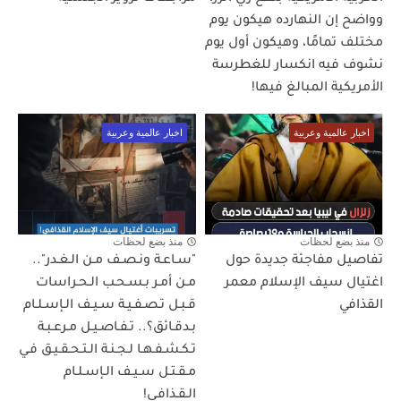
وواضح إن النهارده هيكون يوم
مختلف تمامًا، وهيكون أول يوم
نشوف فيه انكسار للغطرسة
الأمريكية المبالغ فيها!
اخبار عالمية وعربية
اخبار عالمية وعربية
منذ بضع لحظات
منذ بضع لحظات
تفاصيل مفاجئة جديدة حول
"سـاعـة ونـصـف مـن الـغـدر"..
اغتيال سيف الإسلام معمر
مـن أمـر بـسـحـب الـحـراسات
القذافي
قـبـل تـصـفـيـة سـيـف الـإسـلـام
بـدقـائق؟.. تـفـاصـيـل مـرعـبـة
تـكـشـفـهـا لـجـنـة الـتـحـقـيـق فـي
مـقـتـل سـيـف الـإسـلـام
الـقـذافـي!