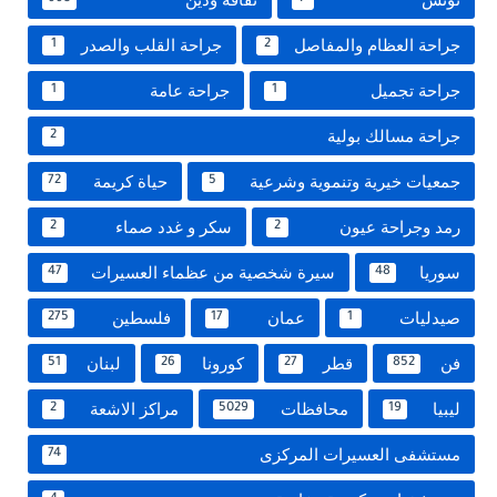
جراحة العظام والمفاصل
جراحة القلب والصدر
1
2
جراحة تجميل
جراحة عامة
1
1
جراحة مسالك بولية
2
جمعيات خيرية وتنموية وشرعية
حياة كريمة
72
5
رمد وجراحة عيون
سكر و غدد صماء
2
2
سوريا
سيرة شخصية من عظماء العسيرات
47
48
صيدليات
عمان
فلسطين
275
17
1
فن
قطر
كورونا
لبنان
51
26
27
852
ليبيا
محافظات
مراكز الاشعة
2
5029
19
مستشفى العسيرات المركزى
74