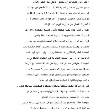
“أجمل من الموناليزا”.. تعليق الأهلي على الفوز بالق...
طلاق نسرين طافش للمرة الثانية بعد 3 أشهر من عودتها...
الكشف الكامل عن لعبة EA Sports FC 24 وموعد الإطلاق
مواعيد قطار «مرسى مطروح – القاهرة».. يصل القاهرة 1...
تشكيلة الأهلي في مباراة اليوم ضد الزمالك
«موارد الشارقة» تعلن عطلة رأس السنة الهجرية 1445 هــ
"الهيئة الاتحادية للموارد البشرية" تحدد عطلة رأس ا...
الإشراف الطبي يجنب المضاعفات المستقبلية تحذير من ا...
محمد بن راشد يعتمد إعادة تشكيل مجلس أمناء جامعة زايد
شرطة الشارقة تنفي صحة منشور متداول بشأن الوظائف
21 يوليو إجازة رأس السنة الهجرية في الجهات الحكومي...
شريطة اعتراض صاحب السيارة على المخالفة تطبيق غراما...
حمدان بن محمد يصدر قرارات بتعيين مديرين تنفيذيين ف...
الموارد البشرية والتوطين تعلن موعد عطلة رأس السنة ...
إحالة صيدلية للنيابة العامة لاستبدال الوصفات
خلال 12 ساعة فقط شرطة عجمان تضبط 3 متهمين سرقوا مص...
«مكافحة الشائعات والجرائم الإلكترونية»: حبس صاحب م...
اتفق على الاستثمار وتوقف عن سداد الأرباح
شرطة الشارقة تحذر من أسلوب إجرامي جديد في سرقة الس...
محكمة تلزم عميلاً قاضى شركة رحلات بحرية بالمصاريف