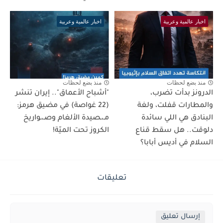
اخبار عالمية وعربية
اخبار عالمية وعربية
منذ بضع لحظات
منذ بضع لحظات
الدرونز بدأت تضرب،
"أشباح الأعماق".. إيران تنشر
والمطارات قفلت، ولغة
(22 غواصة) في مضيق هرمز:
البنادق هي اللي سائدة
مـ،ـصيدة الألغام وصـ،ـواريخ
دلوقت.. هل سقط قناع
الكروز تحت الميّة!
السلام في أديس أبابا؟
تعليقات
إرسال تعليق