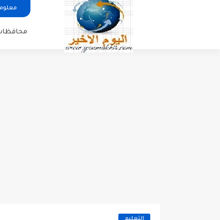
معلوما
محافظات
التعليم