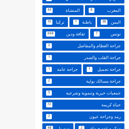
المغرب
المنشاة
43
8
اليمن
باطنة
تركيا
10
1
38
تونس
ثقافة ودين
668
7
جراحة العظام والمفاصل
2
جراحة القلب والصدر
1
جراحة تجميل
جراحة عامة
1
1
جراحة مسالك بولية
2
جمعيات خيرية وتنموية وشرعية
5
حياة كريمة
72
رمد وجراحة عيون
2
سكر و غدد صماء
سوريا
48
2