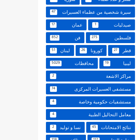
سيرة شخصية من عظماء العسيرات
47
صيدليات
عمان
17
1
فلسطين
فن
852
275
قطر
كورونا
لبنان
51
26
27
ليبيا
محافظات
5029
19
مراكز الاشعة
2
مستشفى العسيرات المركزى
74
مستشفيات حكومية وخاصة
4
معامل التحاليل الطبية
4
نتائج الامتحانات
نسا و توليد
2
45