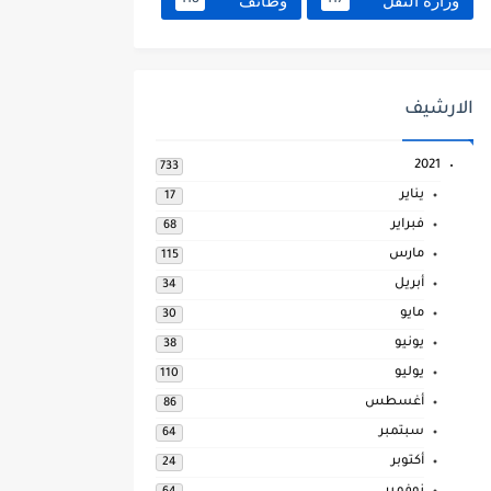
وزارة النقل
وظائف
118
117
الارشيف
2021
733
يناير
17
فبراير
68
مارس
115
أبريل
34
مايو
30
يونيو
38
يوليو
110
أغسطس
86
سبتمبر
64
أكتوبر
24