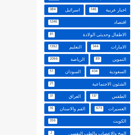
اخبار عربية
اسرائيل
384
146
اقتصاد
1246
الاطفال وحديثى الولادة
81
الامارات
التعليم
1392
344
التموين
الرياضة
2066
89
السعودية
السودان
51
434
الشئون الاجتماعية
21
الطقس
العراق
37
137
العسيرات
الفم والاسنان
16
673
الكويت
356
المخ والاعصاب والطب النفسي
2