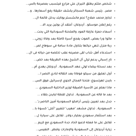
شخص ملثم يطلق النيران علي مزارع فيتسبب بمصرعة بالس...
مصر.. رئيس شعبة السجائر يكشف حقيقة رفع أسعارها.. و...
تجاوز محمد صلاح؟ نجم مانشستر يونايتد يدخل قائمة ال...
رغم إعلان موسكو.. أردوغان: أعتقد أن بوتين يريد الا...
أسماء حمزة عازفة العود والملحنة السودانية التي يحت...
ماتوا ورا بعض..الموت يفجع أسرة كاملة بعد وفاة زوجي...
ربة منزل تنهي حياتها بتناول مادة سامة في سوهاج لمر...
استدعاء أهل شاب لقى مصرعه عقب تخلصه من حياته فى ال...
نادٍ إسباني يدعم تركي آل الشيخ بهذه الطريقة بعد خض...
بعد نسخة بيضاء لولي عهد السعودية.. أردوغان يهدي أم...
أول تعليق من سيكو فوفانا بعد انتقاله لنادي النصر ا...
بايدن لهرتسوغ: فتحنا المجال الجوي لإسرائيل فوق الس...
ماذا نعلم عن الأسرة الضيقة لوزير الداخلية السعودي ...
بعد ما قاله عن السعودية.. تداول لقطة لبايدن بلقاء ...
جدل بعد تعيين رئيس أرامكو السعودية أمين الناصر بـ"...
السعودية.. تداول مشهد "مهيب" لتغيير "أغلى" كسوة با...
بعد استثمار سعودي بمليار دولار.. تفاعل على سيارة ل...
تفاعل على ما فعله لاعبو اتحاد جدة السعودي مع كريم ...
زيارة أردوغان إلى السعودية والإمارات وقطر.. النفيس...