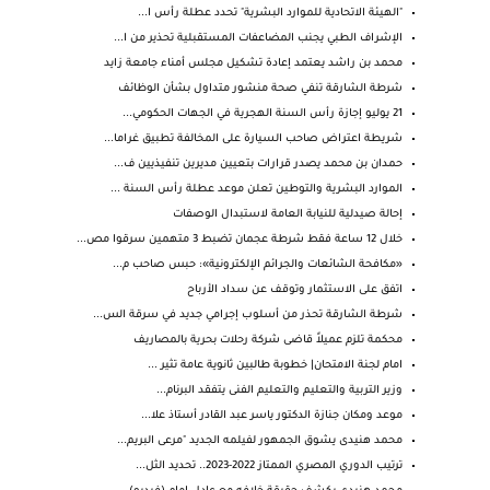
"الهيئة الاتحادية للموارد البشرية" تحدد عطلة رأس ا...
الإشراف الطبي يجنب المضاعفات المستقبلية تحذير من ا...
محمد بن راشد يعتمد إعادة تشكيل مجلس أمناء جامعة زايد
شرطة الشارقة تنفي صحة منشور متداول بشأن الوظائف
21 يوليو إجازة رأس السنة الهجرية في الجهات الحكومي...
شريطة اعتراض صاحب السيارة على المخالفة تطبيق غراما...
حمدان بن محمد يصدر قرارات بتعيين مديرين تنفيذيين ف...
الموارد البشرية والتوطين تعلن موعد عطلة رأس السنة ...
إحالة صيدلية للنيابة العامة لاستبدال الوصفات
خلال 12 ساعة فقط شرطة عجمان تضبط 3 متهمين سرقوا مص...
«مكافحة الشائعات والجرائم الإلكترونية»: حبس صاحب م...
اتفق على الاستثمار وتوقف عن سداد الأرباح
شرطة الشارقة تحذر من أسلوب إجرامي جديد في سرقة الس...
محكمة تلزم عميلاً قاضى شركة رحلات بحرية بالمصاريف
امام لجنة الامتحان| خطوبة طالبين ثانوية عامة تثير ...
وزير التربية والتعليم والتعليم الفنى يتفقد البرنام...
موعد ومكان جنازة الدكتور ياسر عبد القادر أستاذ علا...
محمد هنيدى يشوق الجمهور لفيلمه الجديد "مرعى البريم...
ترتيب الدوري المصري الممتاز 2022-2023.. تحديد الثل...