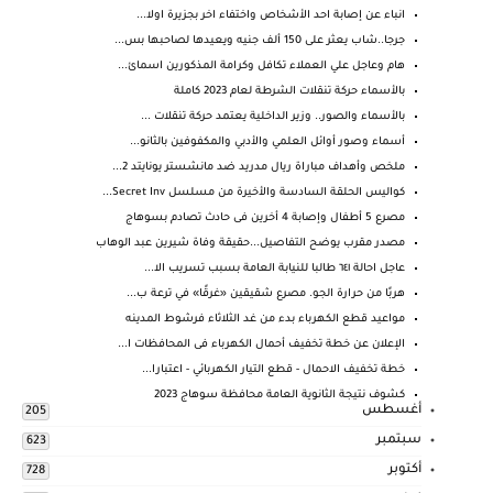
انباء عن إصابة احد الأشخاص واختفاء اخر بجزيرة اولا...
جرجا..شاب يعثر على 150 ألف جنيه ويعيدها لصاحبها بس...
هام وعاجل علي العملاء تكافل وكرامة المذكورين اسمائ...
بالأسماء حركة تنقلات الشرطة لعام 2023 كاملة
بالأسماء والصور.. وزير الداخلية يعتمد حركة تنقلات ...
أسماء وصور أوائل العلمي والأدبي والمكفوفين بالثانو...
ملخص وأهداف مباراة ريال مدريد ضد مانشستر يونايتد 2...
كواليس الحلقة السادسة والأخيرة من مسلسل Secret Inv...
مصرع 5 أطفال وإصابة 4 أخرين فى حادث تصادم بسوهاج
مصدر مقرب يوضح التفاصيل...حقيقة وفاة شيرين عبد الوهاب
عاجل احالة ٦٤١ طالبا للنيابة العامة بسبب تسريب الا...
هربًا من حرارة الجو. مصرع شقيقين «غرقًا» في ترعة ب...
مواعيد قطع الكهرباء بدء من غد الثلاثاء فرشوط المدينه
الإعلان عن خطة تخفيف أحمال الكهرباء فى المحافظات ا...
خطة تخفيف الاحمال - قطع التيار الكهربائي - اعتبارا...
كشوف نتيجة الثانوية العامة محافظة سوهاج 2023
أغسطس
205
سبتمبر
623
أكتوبر
728