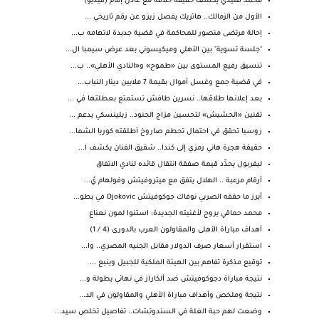
محمد هنيدي يكشف حقيقة خلافه مع عادل إمام (فيديو)
الأول من الزمالك.. هاتريك يفصل زيزو عن رقم تاريخي ...
إحالة مرتضى منصور للمحاكمة في قضية جديدة لاتهامه ب...
"جلسة تسوية" بين الأهلي وميكيسوني بعد عرض سيمبا ال...
تنسيق رفيع المستوى بين «طموح» و«النادي الأهلي».. ب...
في قضية جمع وغسل أموال بقيمة 7 ملايين دينار النياب...
بعد إعلانها طلاقها.. نسرين طافش تستمتع بعطلتها في ...
تقنين «الحشيش» لتحسين مزاج الجنود.. زيلينسكي يدعم ...
روسيا تحقق في احتمال تحطم صاروخ أطلقته كوريا الشما...
حقيقة هجرة هاني رمزي إلى كندا.. شقيق الفنان يكشف ا...
ليفربول يحدِّد قيمة صفقة انتقال قائده لنادي الاتفاق
أرقام مرعبة .. الهلال يتفق مع ميتروفيتش وفولهام يُ...
أبرز ما حققه الصربي نوفاك جوكوفيتش Djokovic في بطو...
محمد حماقي يروج لأغنيته الجديدة: استنوا لمون نعناع
أهداف مباراة الأهلى والمقاولون العرب بالدورى (4 / 1)
استقرار أسعار صرف الدولار مقابل الجنيه المصري.. وا...
توقيع مذكرة تفاهم بين الهيئة الملكية للجبيل وينبع ...
نتيجة مباراة دجوكوفيتش ضد ألكاراز في نهائي بطولة و...
نتيجة وملخص وأهداف مباراة الأهلي والمقاولون في الد...
وضعت لهم حبة الغلة في السندوتشات.. تفاصيل تخلص سيد...