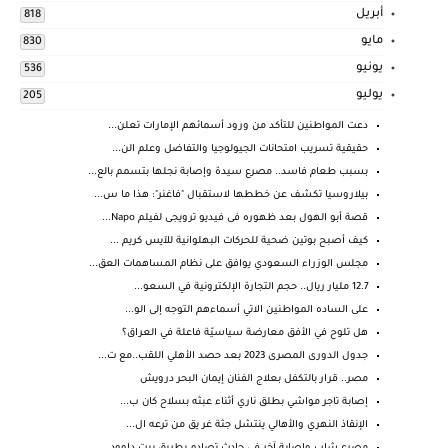
أبريل
818
مايو
830
يونيو
536
يوليو
205
دعت المواطنين للتأكد من ورود أسمائهم الإمارات تعلن...
حقيقية تسريب امتحانات الجيولوجيا والتفاضل وعلم الن...
بسبب طعام فاسد.. مصرع سيدة وإصابة نجلها بتسمم بالع...
بيلاروسيا تكشف عن خططها لاستقبال "فاغنر": هذا ما س...
قصة أبو الهول بعد ظهوره فى فيديو ترويجى لفيلم Napo...
كيف أصبح بوتين ضحية للحركات البهلوانية للآيس كريم ...
مجلس الوزراء السعودي يوافق على نظام المساهمات العق...
12.7 مليار ريال.. حجم التجارة الإلكترونية في السعو...
على الساده المواطنين الاتي أسماءهم التوجه إلى الو...
هل تلوح في الأفق معارضة سياسيّة فاعلة في العراق؟
جدول الدورى المصرى 2023 بعد حصد الأهلي اللقب..مع ت...
مصر.. قرار بالتكفل بعلاج الفنان إيمان البحر درويش
إصابة تاجر مواشي بطلق ناري أثناء عبثه بسلاح كان ب...
الإنقاذ النهري والأهالي ينتشل جثة غر يق من ترعه ال...