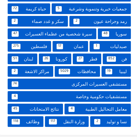
جمعيات خيرية وتنموية وشرعية
حياة كريمة
72
5
رمد وجراحة عيون
سكر و غدد صماء
2
2
سوريا
سيرة شخصية من عظماء العسيرات
47
48
صيدليات
عمان
فلسطين
275
17
1
فن
قطر
كورونا
لبنان
51
26
27
852
ليبيا
محافظات
مراكز الاشعة
2
5029
19
مستشفى العسيرات المركزى
74
مستشفيات حكومية وخاصة
4
معامل التحاليل الطبية
نتائج الامتحانات
45
4
نسا و توليد
وزارة النقل
وظائف
118
117
2