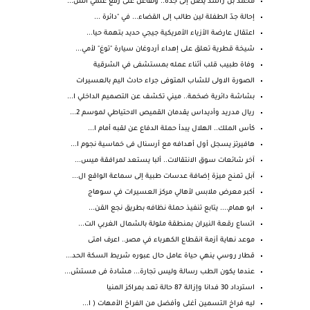
محمد بن راشد يصل إلى جدة.. وتفاعل على رفع علمي الس...
إحالة جدّ الطفلة لين طالب إلى القضاء... في "دائرة ...
اعتقال عارضة الأزياء الأمريكية جيجي حديد بتهمة حيا...
شيخة قطرية تعلق على إهداء أردوغان سيارة "توغ" لأمي...
وفاة طبيب قلب أثناء عمله بمستشفى في الشرقية
الصورة الاولى للشاب المتوفى جراء حادث اليم بالعسيرات
بشاشة دائرية ضخمة.. ميني تكشف عن التصميم الداخلي ا...
ريال مدريد وأديداس يقدمان القميص الاحتياطي لموسم 2...
كأس الملك.. الهلال يبدأ حملة الدفاع عن لقبه أمام ا...
هافيرتز يسجل أول أهدافه مع أرسنال فى خماسية نجوم ا...
آخر شائعات سوق الانتقالات.. ألبا يستعد لمرافقة ميس...
آبل تمنح ميزة إضافة عدسات طبية إلى سماعة الواقع ال...
أكبر معرض ملابس لأهالي مركز العسيرات في سوهاج
ابو همام.... يتابع تنفيذ حملة نظافه بطريق نجع القن...
اتساع رقعة النيران بمنطقة ملولة بالشمال الغربي الت...
موعد نهاية أزمة انقطاع الكهرباء في مصر.. اعرف امتى
قطار روسي ينهي حياة عامل حال عبوره شريط السكة الحد...
عندما يكون الطب رسالة وليس تجارة... مشادة فى مستش...
استرداد 30 فدانا وإزالة 87 حالة تعد بمراكز المنيا
ليه فراخ التسمين أغلى وأفضل من الفراخ الأمهات ( ا...