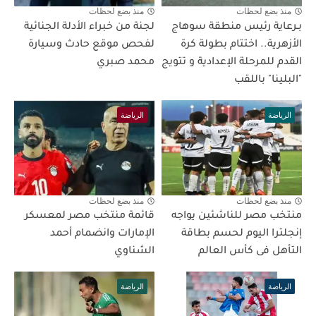
منذ بضع لحظات
منذ بضع لحظات
بـرعاية رئيس منطقة سوهاج
لجنة من خبراء الأدلة الجنائية
الأزهرية.. اختتام بطولة كرة
لفحص موقع حادث وسيارة
القدم للمرحلة الإعدادية و تتويج
محمد صبري
"البلينا" باللقب
الرياضة
الرياضة
منذ بضع لحظات
منذ بضع لحظات
منتخب مصر للناشئين يواجه
قائمة منتخب مصر لمعسكر
إنجلترا اليوم لحسم بطاقة
الإمارات وانضمام أحمد
التأهل فى كأس العالم
الشناوي
الرياضة
الرياضة