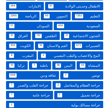
الاطفال وحديثى الولادة
الامارات
344
81
التعليم
التموين
الرياضة
2066
89
1392
السعودية
السودان
51
434
الشئون الاجتماعية
الطقس
العراق
37
137
21
العسيرات
الفم والاسنان
الكويت
356
16
673
المخ والاعصاب والطب النفسي
المغرب
8
2
المنشاة
اليمن
باطنة
تركيا
10
1
38
43
تونس
ثقافة ودين
668
7
جراحة العظام والمفاصل
جراحة القلب والصدر
1
2
جراحة تجميل
جراحة عامة
1
1
جراحة مسالك بولية
2