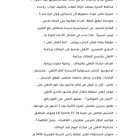
مصرع شاب وإصابة آخر في حادث تصادم بطريق بيت داوود ...
محافظ الجيزة يعتمد حركة تنقلات وتكليف لنواب رؤساء ...
صربيا تعلن عودة سفيرها إلى إسرائيل لأول مرة منذ 3 ...
Google تُطلق Bard.. الأداة القائمة على الذكاء الاص...
ألمانيا تكشف عن استراتيجية جديدة للتعامل مع الصين
ليس تسريبًا.. ماذا حدث في امتحان الأحياء ثانوية عا...
حقيقة وفاة إيمان البحر درويش .. ابنة الفنان تنفى ا...
الدوري المصري.. الأهلي يقسو على الزمالك برباعية
الأهلي يكتسح الزمالك برباعية
أهداف مباراة الأهلي والزمالك.. رباعية حمراء برعاية...
أوسوريو: أتحمل مسئولية الخسارة أمام الأهلي.. ومستم...
الإمارات والأردن يرحبان باعتماد مجلس حقوق الإنسان ...
عاجل.. أول رد فعل من إمام عاشور بعد فوز الأهلي على...
موعد إعلان صفقة انتقال إمام عاشور للنادي الأهلي
“أجمل من الموناليزا”.. تعليق الأهلي على الفوز بالق...
طلاق نسرين طافش للمرة الثانية بعد 3 أشهر من عودتها...
الكشف الكامل عن لعبة EA Sports FC 24 وموعد الإطلاق
مواعيد قطار «مرسى مطروح – القاهرة».. يصل القاهرة 1...
تشكيلة الأهلي في مباراة اليوم ضد الزمالك
«موارد الشارقة» تعلن عطلة رأس السنة الهجرية 1445 هــ