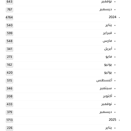
نوفمبر
643
ديسمبر
767
2024
4764
يناير
540
فبراير
599
مارس
548
أبريل
341
مايو
273
يونيو
162
يوليو
420
أغسطس
515
سبتمبر
346
أكتوبر
208
نوفمبر
433
ديسمبر
379
2025
1713
يناير
226