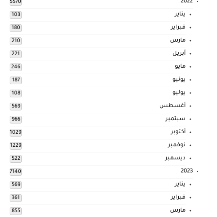
2022
5570
يناير
103
فبراير
180
مارس
210
أبريل
221
مايو
246
يونيو
187
يوليو
108
أغسطس
569
سبتمبر
966
أكتوبر
1029
نوفمبر
1229
ديسمبر
522
2023
7140
يناير
569
فبراير
361
مارس
855