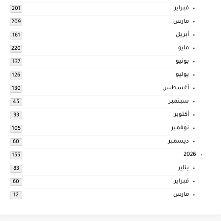
فبراير
201
مارس
209
أبريل
161
مايو
220
يونيو
137
يوليو
126
أغسطس
130
سبتمبر
45
أكتوبر
93
نوفمبر
105
ديسمبر
60
2026
155
يناير
83
فبراير
60
مارس
12