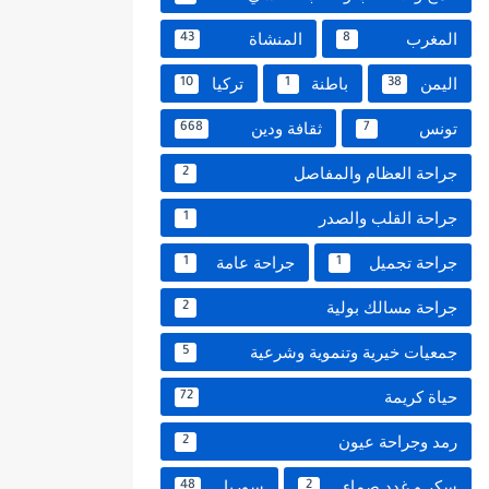
المغرب
المنشاة
43
8
اليمن
باطنة
تركيا
10
1
38
تونس
ثقافة ودين
668
7
جراحة العظام والمفاصل
2
جراحة القلب والصدر
1
جراحة تجميل
جراحة عامة
1
1
جراحة مسالك بولية
2
جمعيات خيرية وتنموية وشرعية
5
حياة كريمة
72
رمد وجراحة عيون
2
سكر و غدد صماء
سوريا
48
2