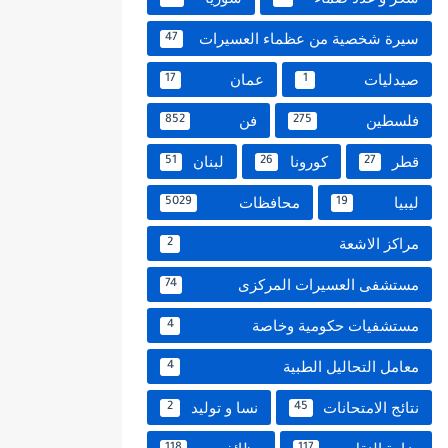
سيرة شخصية من عظماء العسيرات
47
صيدليات
عمان
17
1
فلسطين
فن
852
275
قطر
كورونا
لبنان
51
26
27
ليبيا
محافظات
5029
19
مراكز الاشعة
2
مستشفى العسيرات المركزى
74
مستشفيات حكومية وخاصة
4
معامل التحاليل الطبية
4
نتائج الامتحانات
نسا و توليد
2
45