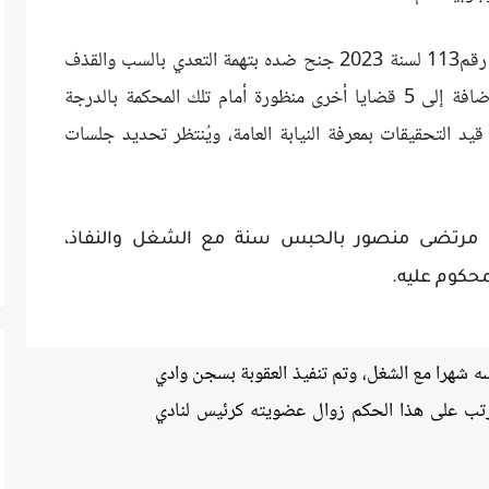
وتنظر الدائرة الثانية جنايات اقتصادية القضية رقم113 لسنة 2023 جنح ضده بتهمة التعدي بالسب والقذف
على موظفين عموميين، وحضوره وجوبيا، بالإضافة إلى 5 قضايا أخرى منظورة أمام تلك المحكمة بالدرجة
1 قضية أخرى ضده قيد التحقيقات بمعرفة النيابة العامة، ويُنتظر تحديد جلسات
 مرتضى منصور بالحبس سنة مع الشغل والنفاذ،
حكوم عليه.
سه شهرا مع الشغل، وتم تنفيذ العقوبة بسجن وادي
 في القضية رقم 83 لسنة 2022، وترتب على هذا الحكم زوال عضويته كرئيس لنادي