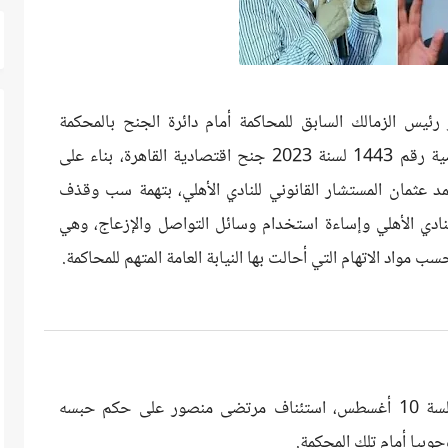
س الزمالك السابق للمحاكمة أمام دائرة الجنح بالمحكمة
الاقتصادية بجلسة 30 يوليو الجاري، في القضية رقم 1443 لسنة 2023 جنح اقتصادية القاهرة، بناء على
د عثمان المستشار القانوني للنادي الأهلي، بتهمة سب وقذف
ادي الأهلي وإساءة استخدام وسائل التواصل والإزعاج، وهي
مواد الاتهام التي أحالت بها النيابة العامة المتهم للمحاكمة.
كما تنظر الدائرة الثالثة جنايات اقتصاديه بجلسة 10 أغسطس، استئناف مرتضى منصور على حكم حبسه