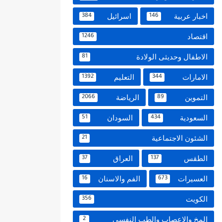
اخبار عربية
اسرائيل
384
146
اقتصاد
1246
الاطفال وحديثى الولادة
81
الامارات
التعليم
1392
344
التموين
الرياضة
2066
89
السعودية
السودان
51
434
الشئون الاجتماعية
21
الطقس
العراق
37
137
العسيرات
الفم والاسنان
16
673
الكويت
356
المخ والاعصاب والطب النفسي
2