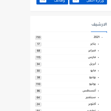
وزارة النقل
وظائف
118
117
الارشيف
2021
733
يناير
17
فبراير
68
مارس
115
أبريل
34
مايو
30
يونيو
38
يوليو
110
أغسطس
86
سبتمبر
64
أكتوبر
24