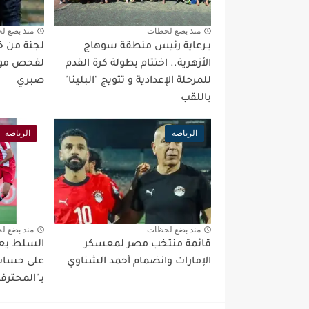
منذ بضع لحظات
منذ بضع ل
بـرعاية رئيس منطقة سوهاج
لجنة من خبر
الأزهرية.. اختتام بطولة كرة القدم
لفحص موق
للمرحلة الإعدادية و تتويج "البلينا"
صبري
باللقب
الرياضة
الرياضة
منذ بضع لحظات
منذ بضع ل
قائمة منتخب مصر لمعسكر
السلط يعو
الإمارات وانضمام أحمد الشناوي
على حساب 
بـ"المحترف