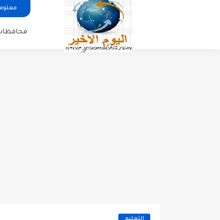
معلوما
محافظات
التعليم