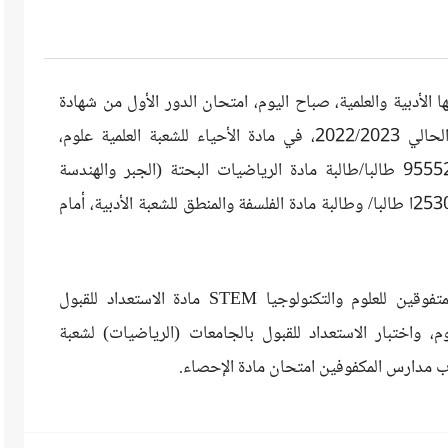
ا الأدبية والعلمية، صباح اليوم، امتحان الدور الأول من شهادة
إتمام الدراسة الثانوية العامة للعام الدراسي الحالي 2022/2023، في مادة الأحياء للشعبة العلمية علوم،
بإجمالى عدد 370867 طالبا/ طالبة، وأدى 95552 طالبا/طالبة مادة الرياضيات البحتة (الجبر والهندسة
الفراغية) للشعبة العلمية رياضيات، كما أدى 253052ا طالبا/ وطالبة مادة الفلسفة والمنطق للشعبة الأدبية، أمام
كما أدى 1824 طالب/ طالبة من مدارس المتفوقين للعلوم والتكنولوجيا STEM مادة الاستعداد للقبول
وم، واختبار الاستعداد للقبول بالجامعات (الرياضيات) لشعبة