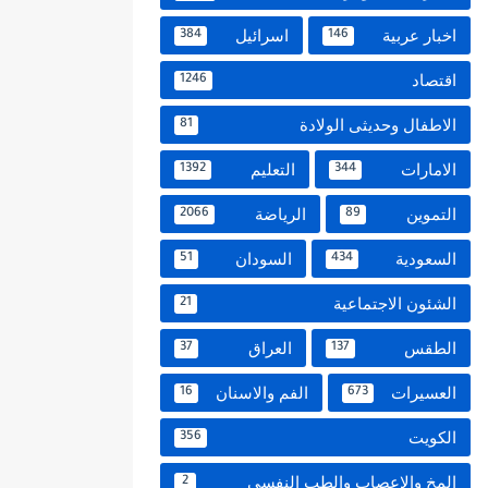
اخبار عربية
اسرائيل
384
146
اقتصاد
1246
الاطفال وحديثى الولادة
81
الامارات
التعليم
1392
344
التموين
الرياضة
2066
89
السعودية
السودان
51
434
الشئون الاجتماعية
21
الطقس
العراق
37
137
العسيرات
الفم والاسنان
16
673
الكويت
356
المخ والاعصاب والطب النفسي
2