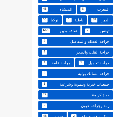
المغرب
المنشاة
43
8
اليمن
باطنة
تركيا
10
1
38
تونس
ثقافة ودين
668
7
جراحة العظام والمفاصل
2
جراحة القلب والصدر
1
جراحة تجميل
جراحة عامة
1
1
جراحة مسالك بولية
2
جمعيات خيرية وتنموية وشرعية
5
حياة كريمة
72
رمد وجراحة عيون
2
سكر و غدد صماء
سوريا
48
2