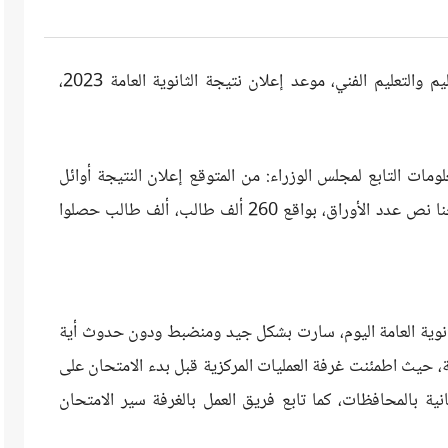
وأعلن الدكتور رضا حجازي وزير التربية والتعليم والتعليم الفني، موعد إعلان نتيجة الثانوية العامة 2023،
ومات التابع لمجلس الوزراء: من المتوقع إعلان النتيجة أوائل
الشهر المقبل والنتائج مبشرة، مضيفًا: لما صححنا نص عدد الأوراق، بواقع 260 ألف طالب، ألف طالب حصلوا
الثانوية العامة اليوم، سارت بشكل جيد ومنضبط ودون حدوث أية
ة، حيث اطمئنت غرفة العمليات المركزية قبل بدء الامتحان على
نية بالمحافظات، كما تابع فريق العمل بالغرفة سير الامتحان