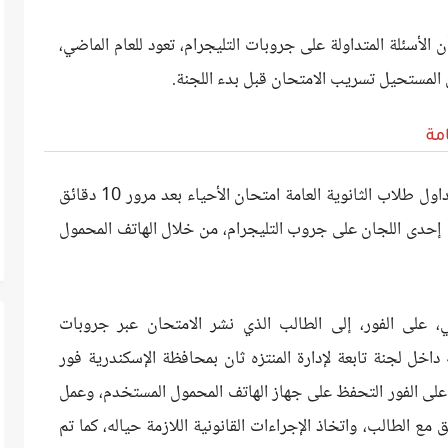
 المصدر في تصريح خاص لـ القاهرة 24، أن الأسئلة المتداولة على جروبات التليجرام، تعود للعام الماضي،
من المستحيل تسريب الامتحان قبل بدء اللجنة.
امة
ومع بدء الامتحان في تمام الساعة 9 صباحًا، تداول طلاب الثانوية العامة امتحان الأحياء بعد مرور 10 دقائق
إحدى اللجان على جروب التليجرام، من خلال الهاتف المحمول
ني، على الفور، إلى الطالب الذي نشر الامتحان عبر جروبات
ل لجنة تابعة لإدارة المنتزه ثان بمحافظة الإسكندرية فور
 على الفور التحفظ على جهاز الهاتف المحمول المستخدم، وعمل
ع الطالب، واتخاذ الإجراءات القانونية اللازمة حياله، كما تم