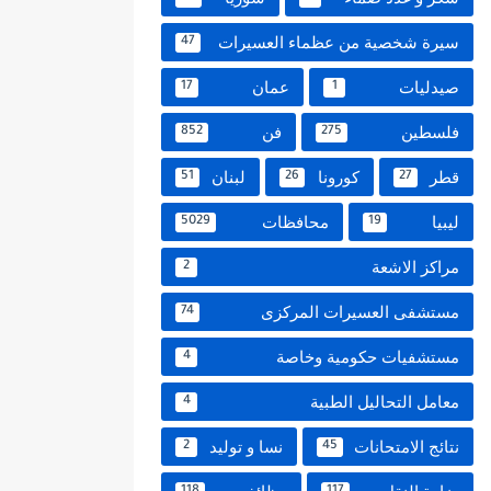
سيرة شخصية من عظماء العسيرات
47
صيدليات
عمان
17
1
فلسطين
فن
852
275
قطر
كورونا
لبنان
51
26
27
ليبيا
محافظات
5029
19
مراكز الاشعة
2
مستشفى العسيرات المركزى
74
مستشفيات حكومية وخاصة
4
معامل التحاليل الطبية
4
نتائج الامتحانات
نسا و توليد
2
45