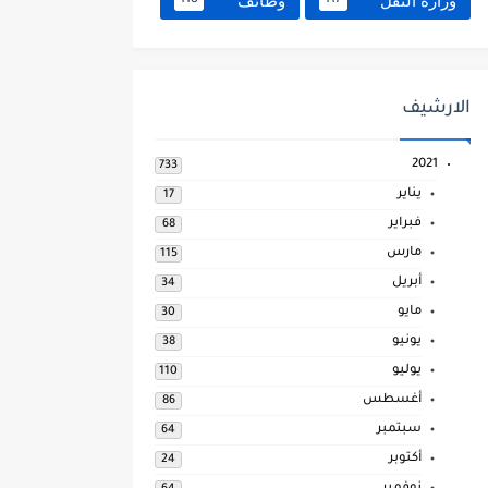
وزارة النقل
وظائف
118
117
الارشيف
2021
733
يناير
17
فبراير
68
مارس
115
أبريل
34
مايو
30
يونيو
38
يوليو
110
أغسطس
86
سبتمبر
64
أكتوبر
24