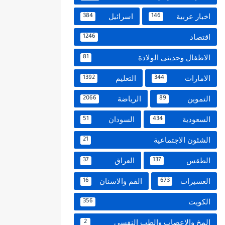
اخبار عربية
اسرائيل
384
146
اقتصاد
1246
الاطفال وحديثى الولادة
81
الامارات
التعليم
1392
344
التموين
الرياضة
2066
89
السعودية
السودان
51
434
الشئون الاجتماعية
21
الطقس
العراق
37
137
العسيرات
الفم والاسنان
16
673
الكويت
356
المخ والاعصاب والطب النفسي
2