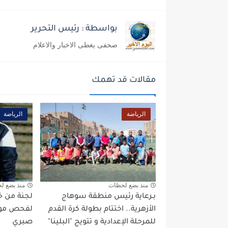
بواسطة : رئيس التحرير
صحفى يغطى الاخبار والاعلام
مقالات قد تهمك
الرياضة
الرياضة
منذ بضع لحظات
منذ بضع ل
بـرعاية رئيس منطقة سوهاج
لجنة من خبر
الأزهرية.. اختتام بطولة كرة القدم
لفحص موق
للمرحلة الإعدادية و تتويج "البلينا"
صبري