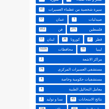
سيرة شخصية من عظماء العسيرات
47
صيدليات
عمان
17
1
فلسطين
فن
852
275
قطر
كورونا
لبنان
51
26
27
ليبيا
محافظات
5029
19
مراكز الاشعة
2
مستشفى العسيرات المركزى
74
مستشفيات حكومية وخاصة
4
معامل التحاليل الطبية
4
نتائج الامتحانات
نسا و توليد
2
45