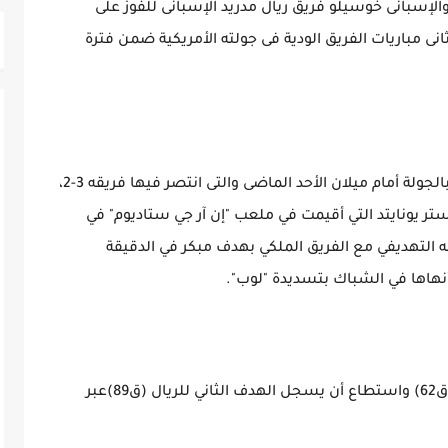
والإسبانى خوسيلو فريق ريال مدريد الإسبانى للفوز على
د الإنجليزى بنتيجة 2-0 وديا فى ثانى مباريات الفريق الودية فى جولته الأمريكية ضمن فترة
وكان بيلينجهام قد تألق فى مباراة الريال الأولى بالجولة أمام ميلان الأحد الماضى والتى انتصر فيها فريقه 3-2،
ستر يونايتد التي أقيمت في ملعب "إن آر جي ستاديوم" في
التهديفي مع الفريق الملكي بهدف مبكر في الدقيقة
نهاها في الشباك بتسديدة "لوب".
وفي الشوط الثاني نزل خوسيلو بديلا لرودريجو (ق62) واستطاع أن يسجل الهدف الثاني للريال (ق89)عبر