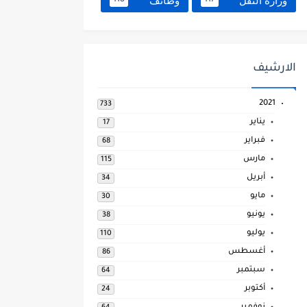
وزارة النقل
وظائف
118
117
الارشيف
2021
733
يناير
17
فبراير
68
مارس
115
أبريل
34
مايو
30
يونيو
38
يوليو
110
أغسطس
86
سبتمبر
64
أكتوبر
24