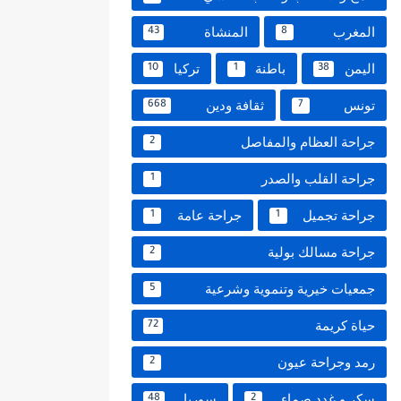
المغرب
المنشاة
43
8
اليمن
باطنة
تركيا
10
1
38
تونس
ثقافة ودين
668
7
جراحة العظام والمفاصل
2
جراحة القلب والصدر
1
جراحة تجميل
جراحة عامة
1
1
جراحة مسالك بولية
2
جمعيات خيرية وتنموية وشرعية
5
حياة كريمة
72
رمد وجراحة عيون
2
سكر و غدد صماء
سوريا
48
2