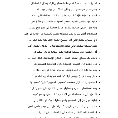
تجاوز محمد صلاح؟ نجم مانشستر يونايتد يدخل قائمة ال...
رغم إعلان موسكو.. أردوغان: أعتقد أن بوتين يريد الا...
أسماء حمزة عازفة العود والملحنة السودانية التي يحت...
ماتوا ورا بعض..الموت يفجع أسرة كاملة بعد وفاة زوجي...
ربة منزل تنهي حياتها بتناول مادة سامة في سوهاج لمر...
استدعاء أهل شاب لقى مصرعه عقب تخلصه من حياته فى ال...
نادٍ إسباني يدعم تركي آل الشيخ بهذه الطريقة بعد خض...
بعد نسخة بيضاء لولي عهد السعودية.. أردوغان يهدي أم...
أول تعليق من سيكو فوفانا بعد انتقاله لنادي النصر ا...
بايدن لهرتسوغ: فتحنا المجال الجوي لإسرائيل فوق الس...
ماذا نعلم عن الأسرة الضيقة لوزير الداخلية السعودي ...
بعد ما قاله عن السعودية.. تداول لقطة لبايدن بلقاء ...
جدل بعد تعيين رئيس أرامكو السعودية أمين الناصر بـ"...
السعودية.. تداول مشهد "مهيب" لتغيير "أغلى" كسوة با...
بعد استثمار سعودي بمليار دولار.. تفاعل على سيارة ل...
تفاعل على ما فعله لاعبو اتحاد جدة السعودي مع كريم ...
زيارة أردوغان إلى السعودية والإمارات وقطر.. النفيس...
محمد بن راشد يصل إلى جدة.. وتفاعل على رفع علمي الس...
إحالة جدّ الطفلة لين طالب إلى القضاء... في "دائرة ...