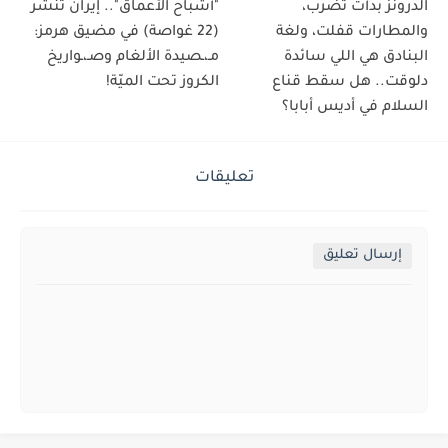
الدرونز بدأت تضرب،
"أشباح الأعماق".. إيران تنشر
والمطارات قفلت، ولغة
(22 غواصة) في مضيق هرمز:
البنادق هي اللي سائدة
مـ،ـصيدة الألغام وصـ،ـواريخ
دلوقت.. هل سقط قناع
الكروز تحت الميّة!
السلام في أديس أبابا؟
تعليقات
إرسال تعليق