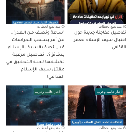
منذ بضع لحظات
منذ بضع لحظات
تفاصيل مفاجئة جديدة حول
"سـاعـة ونـصـف مـن الـغـدر"..
اغتيال سيف الإسلام معمر
مـن أمـر بـسـحـب الـحـراسات
القذافي
قـبـل تـصـفـيـة سـيـف الـإسـلـام
بـدقـائق؟.. تـفـاصـيـل مـرعـبـة
تـكـشـفـهـا لـجـنـة الـتـحـقـيـق فـي
مـقـتـل سـيـف الـإسـلـام
الـقـذافـي!
اخبار عالمية وعربية
اخبار عالمية وعربية
منذ بضع لحظات
منذ بضع لحظات