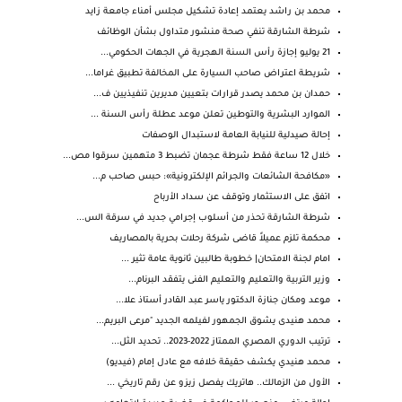
محمد بن راشد يعتمد إعادة تشكيل مجلس أمناء جامعة زايد
شرطة الشارقة تنفي صحة منشور متداول بشأن الوظائف
21 يوليو إجازة رأس السنة الهجرية في الجهات الحكومي...
شريطة اعتراض صاحب السيارة على المخالفة تطبيق غراما...
حمدان بن محمد يصدر قرارات بتعيين مديرين تنفيذيين ف...
الموارد البشرية والتوطين تعلن موعد عطلة رأس السنة ...
إحالة صيدلية للنيابة العامة لاستبدال الوصفات
خلال 12 ساعة فقط شرطة عجمان تضبط 3 متهمين سرقوا مص...
«مكافحة الشائعات والجرائم الإلكترونية»: حبس صاحب م...
اتفق على الاستثمار وتوقف عن سداد الأرباح
شرطة الشارقة تحذر من أسلوب إجرامي جديد في سرقة الس...
محكمة تلزم عميلاً قاضى شركة رحلات بحرية بالمصاريف
امام لجنة الامتحان| خطوبة طالبين ثانوية عامة تثير ...
وزير التربية والتعليم والتعليم الفنى يتفقد البرنام...
موعد ومكان جنازة الدكتور ياسر عبد القادر أستاذ علا...
محمد هنيدى يشوق الجمهور لفيلمه الجديد "مرعى البريم...
ترتيب الدوري المصري الممتاز 2022-2023.. تحديد الثل...
محمد هنيدي يكشف حقيقة خلافه مع عادل إمام (فيديو)
الأول من الزمالك.. هاتريك يفصل زيزو عن رقم تاريخي ...