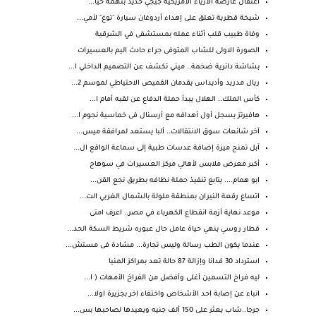
اعتقال عارضة الأزياء الأمريكية جيجي حديد بتهمة حيا...
شيخة قطرية تعلق على إهداء أردوغان سيارة "توغ" لأمي...
وفاة طبيب قلب أثناء عمله بمستشفى في الشرقية
الصورة الاولى للشاب المتوفى جراء حادث اليم بالعسيرات
بشاشة دائرية ضخمة.. ميني تكشف عن التصميم الداخلي ا...
ريال مدريد وأديداس يقدمان القميص الاحتياطي لموسم 2...
كأس الملك.. الهلال يبدأ حملة الدفاع عن لقبه أمام ا...
هافيرتز يسجل أول أهدافه مع أرسنال فى خماسية نجوم ا...
آخر شائعات سوق الانتقالات.. ألبا يستعد لمرافقة ميس...
آبل تمنح ميزة إضافة عدسات طبية إلى سماعة الواقع ال...
أكبر معرض ملابس لأهالي مركز العسيرات في سوهاج
ابو همام.... يتابع تنفيذ حملة نظافه بطريق نجع القن...
اتساع رقعة النيران بمنطقة ملولة بالشمال الغربي الت...
موعد نهاية أزمة انقطاع الكهرباء في مصر.. اعرف امتى
قطار روسي ينهي حياة عامل حال عبوره شريط السكة الحد...
عندما يكون الطب رسالة وليس تجارة... مشادة فى مستش...
استرداد 30 فدانا وإزالة 87 حالة تعد بمراكز المنيا
ليه فراخ التسمين أغلى وأفضل من الفراخ الأمهات ( ا...
انباء عن إصابة احد الأشخاص واختفاء اخر بجزيرة اولا...
جرجا..شاب يعثر على 150 ألف جنيه ويعيدها لصاحبها بس...