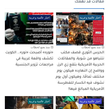
مقالات قد تهمك
اخبار عالمية وعربية
اخبار عالمية وعربية
منذ بضع لحظات
منذ بضع لحظات
الحرس الثوري قصف مكتب
«نوره» أصبحت «نور».. الكويت
نتنياهو من شوية، والمقاتلات
تكشف واقعة غريبة في
الحربية الأمريكية بتقع زي الرز،
مراجعات تزوير الجنسية
وواضح إن النهارده هيكون يوم
مختلف تمامًا، وهيكون أول يوم
نشوف فيه انكسار للغطرسة
الأمريكية المبالغ فيها!
اخبار عالمية وعربية
اخبار عالمية وعربية