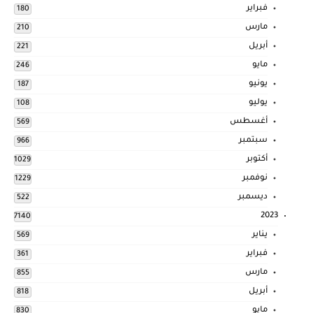
فبراير
180
مارس
210
أبريل
221
مايو
246
يونيو
187
يوليو
108
أغسطس
569
سبتمبر
966
أكتوبر
1029
نوفمبر
1229
ديسمبر
522
2023
7140
يناير
569
فبراير
361
مارس
855
أبريل
818
مايو
830