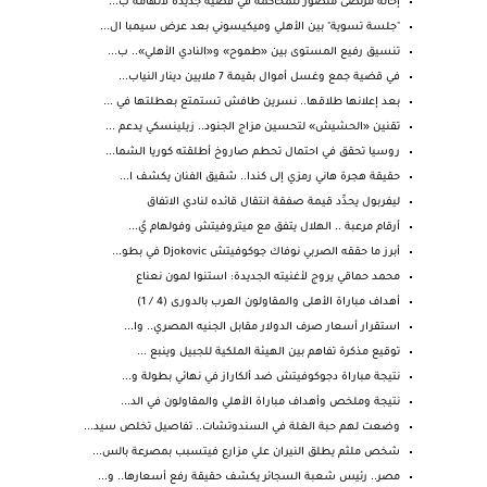
إحالة مرتضى منصور للمحاكمة في قضية جديدة لاتهامه ب...
"جلسة تسوية" بين الأهلي وميكيسوني بعد عرض سيمبا ال...
تنسيق رفيع المستوى بين «طموح» و«النادي الأهلي».. ب...
في قضية جمع وغسل أموال بقيمة 7 ملايين دينار النياب...
بعد إعلانها طلاقها.. نسرين طافش تستمتع بعطلتها في ...
تقنين «الحشيش» لتحسين مزاج الجنود.. زيلينسكي يدعم ...
روسيا تحقق في احتمال تحطم صاروخ أطلقته كوريا الشما...
حقيقة هجرة هاني رمزي إلى كندا.. شقيق الفنان يكشف ا...
ليفربول يحدِّد قيمة صفقة انتقال قائده لنادي الاتفاق
أرقام مرعبة .. الهلال يتفق مع ميتروفيتش وفولهام يُ...
أبرز ما حققه الصربي نوفاك جوكوفيتش Djokovic في بطو...
محمد حماقي يروج لأغنيته الجديدة: استنوا لمون نعناع
أهداف مباراة الأهلى والمقاولون العرب بالدورى (4 / 1)
استقرار أسعار صرف الدولار مقابل الجنيه المصري.. وا...
توقيع مذكرة تفاهم بين الهيئة الملكية للجبيل وينبع ...
نتيجة مباراة دجوكوفيتش ضد ألكاراز في نهائي بطولة و...
نتيجة وملخص وأهداف مباراة الأهلي والمقاولون في الد...
وضعت لهم حبة الغلة في السندوتشات.. تفاصيل تخلص سيد...
شخص ملثم يطلق النيران علي مزارع فيتسبب بمصرعة بالس...
مصر.. رئيس شعبة السجائر يكشف حقيقة رفع أسعارها.. و...