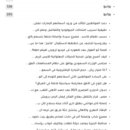
يونيو
536
يوليو
205
دعت المواطنين للتأكد من ورود أسمائهم الإمارات تعلن...
حقيقية تسريب امتحانات الجيولوجيا والتفاضل وعلم الن...
بسبب طعام فاسد.. مصرع سيدة وإصابة نجلها بتسمم بالع...
بيلاروسيا تكشف عن خططها لاستقبال "فاغنر": هذا ما س...
قصة أبو الهول بعد ظهوره فى فيديو ترويجى لفيلم Napo...
كيف أصبح بوتين ضحية للحركات البهلوانية للآيس كريم ...
مجلس الوزراء السعودي يوافق على نظام المساهمات العق...
12.7 مليار ريال.. حجم التجارة الإلكترونية في السعو...
على الساده المواطنين الاتي أسماءهم التوجه إلى الو...
هل تلوح في الأفق معارضة سياسيّة فاعلة في العراق؟
جدول الدورى المصرى 2023 بعد حصد الأهلي اللقب..مع ت...
مصر.. قرار بالتكفل بعلاج الفنان إيمان البحر درويش
إصابة تاجر مواشي بطلق ناري أثناء عبثه بسلاح كان ب...
الإنقاذ النهري والأهالي ينتشل جثة غر يق من ترعه ال...
مصرع شاب وإصابة آخر في حادث تصادم بطريق بيت داوود ...
محافظ الجيزة يعتمد حركة تنقلات وتكليف لنواب رؤساء ...