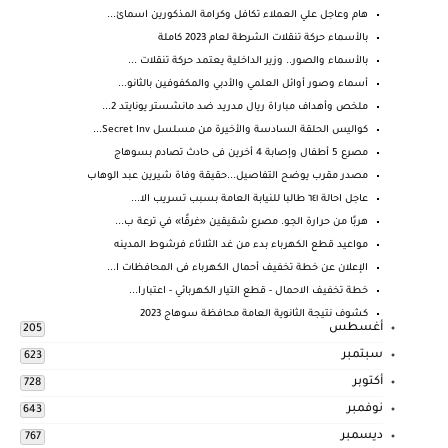
هام وعاجل علي العملاء تكافل وكرامة المذكورين اسمائ...
بالأسماء حركة تنقلات الشرطة لعام 2023 كاملة
بالأسماء والصور.. وزير الداخلية يعتمد حركة تنقلات ...
أسماء وصور أوائل العلمي والأدبي والمكفوفين بالثانو...
ملخص وأهداف مباراة ريال مدريد ضد مانشستر يونايتد 2...
كواليس الحلقة السادسة والأخيرة من مسلسل Secret Inv...
مصرع 5 أطفال وإصابة 4 أخرين فى حادث تصادم بسوهاج
مصدر مقرب يوضح التفاصيل...حقيقة وفاة شيرين عبد الوهاب
عاجل احالة ٦٤١ طالبا للنيابة العامة بسبب تسريب الا...
هربًا من حرارة الجو. مصرع شقيقين «غرقًا» في ترعة ب...
مواعيد قطع الكهرباء بدء من غد الثلاثاء فرشوط المدينه
الإعلان عن خطة تخفيف أحمال الكهرباء فى المحافظات ا...
خطة تخفيف الاحمال - قطع التيار الكهربائي - اعتبارا...
كشوف نتيجة الثانوية العامة محافظة سوهاج 2023
أغسطس
205
سبتمبر
623
أكتوبر
728
نوفمبر
643
ديسمبر
767