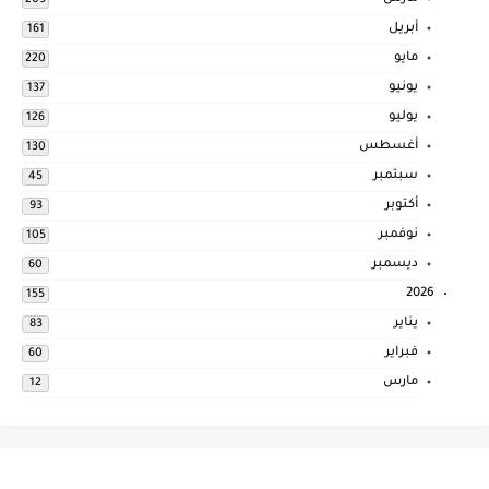
209
أبريل
161
مايو
220
يونيو
137
يوليو
126
أغسطس
130
سبتمبر
45
أكتوبر
93
نوفمبر
105
ديسمبر
60
2026
155
يناير
83
فبراير
60
مارس
12