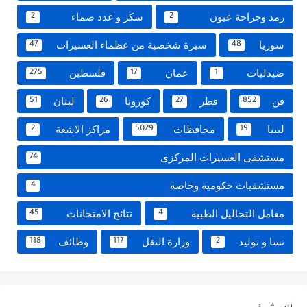
رمد وجراحة عيون
سكر و غدد صماء
2
2
سوريا
سيرة شخصية من عظماء العسيرات
47
48
صيدليات
عمان
فلسطين
275
17
1
فن
قطر
كورونا
لبنان
51
26
27
852
ليبيا
محافظات
مراكز الاشعة
2
5029
19
مستشفى العسيرات المركزى
74
مستشفيات حكومية وخاصة
4
معامل التحاليل الطبية
نتائج الامتحانات
45
4
نسا و توليد
وزارة النقل
وظائف
118
117
2