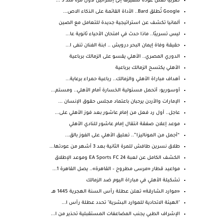
صربيا تعلن عودة سفيرها إلى إسرائيل لأول مرة منذ 3 ...
Google تُطلق Bard.. الأداة القائمة على الذكاء الاص...
ألمانيا تكشف عن استراتيجية جديدة للتعامل مع الصين
ليس تسريبًا.. ماذا حدث في امتحان الأحياء ثانوية عا...
حقيقة وفاة إيمان البحر درويش .. ابنة الفنان تنفى ا...
الدوري المصري.. الأهلي يقسو على الزمالك برباعية
الأهلي يكتسح الزمالك برباعية
أهداف مباراة الأهلي والزمالك.. رباعية حمراء برعاية...
أوسوريو: أتحمل مسئولية الخسارة أمام الأهلي.. ومستم...
الإمارات والأردن يرحبان باعتماد مجلس حقوق الإنسان ...
عاجل.. أول رد فعل من إمام عاشور بعد فوز الأهلي على...
موعد إعلان صفقة انتقال إمام عاشور للنادي الأهلي
“أجمل من الموناليزا”.. تعليق الأهلي على الفوز بالق...
طلاق نسرين طافش للمرة الثانية بعد 3 أشهر من عودتها...
الكشف الكامل عن لعبة EA Sports FC 24 وموعد الإطلاق
مواعيد قطار «مرسى مطروح – القاهرة».. يصل القاهرة 1...
تشكيلة الأهلي في مباراة اليوم ضد الزمالك
«موارد الشارقة» تعلن عطلة رأس السنة الهجرية 1445 هــ
"الهيئة الاتحادية للموارد البشرية" تحدد عطلة رأس ا...
الإشراف الطبي يجنب المضاعفات المستقبلية تحذير من ا...