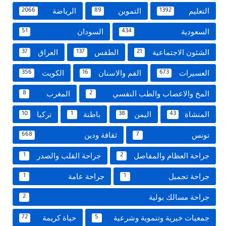
التعليم
التموين
الرياضة
2066
89
1392
السعودية
السودان
51
434
الشئون الاجتماعية
الطقس
العراق
37
137
21
العسيرات
الفم والاسنان
الكويت
356
16
673
المخ والاعصاب والطب النفسي
المغرب
8
2
المنشاة
اليمن
باطنة
تركيا
10
1
38
43
تونس
ثقافة ودين
668
7
جراحة العظام والمفاصل
جراحة القلب والصدر
1
2
جراحة تجميل
جراحة عامة
1
1
جراحة مسالك بولية
2
جمعيات خيرية وتنموية وشرعية
حياة كريمة
72
5