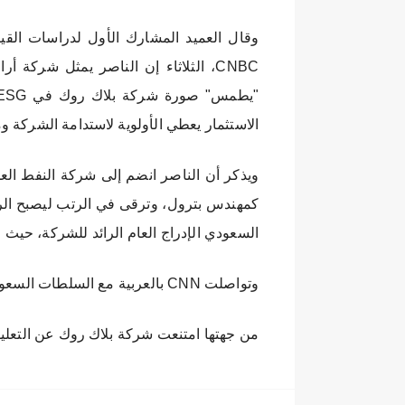
وقال العميد المشارك الأول لدراسات القيا
CNBC، الثلاثاء إن الناصر يمثل شرك
الاستثمار يعطي الأولوية لاستدامة الشركة وم
السعودي الإدراج العام الرائد للشركة، حيث جمع 25.6 مليار 
وتواصلت CNN بالعربية مع السلطات السعودية للحصول على تعليق دون رد حتى كتابة هذا التقرير.
من جهتها امتنعت شركة بلاك روك عن التعليق لـCNN، مشيرة بدلاً من ذلك إلى بيانها الصادر، 