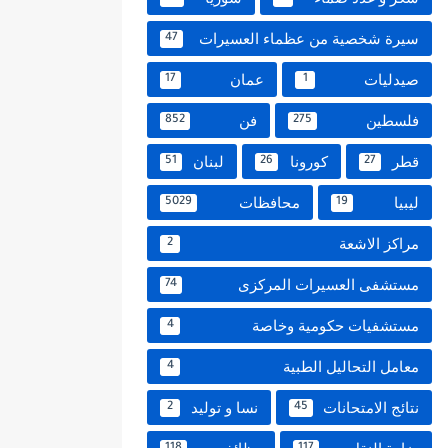
سيرة شخصية من عظماء العسيرات
47
صيدليات
عمان
17
1
فلسطين
فن
852
275
قطر
كورونا
لبنان
51
26
27
ليبيا
محافظات
5029
19
مراكز الاشعة
2
مستشفى العسيرات المركزى
74
مستشفيات حكومية وخاصة
4
معامل التحاليل الطبية
4
نتائج الامتحانات
نسا و توليد
2
45