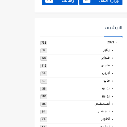
وزارة النقل
وظائف
118
117
الارشيف
2021
733
يناير
17
فبراير
68
مارس
115
أبريل
34
مايو
30
يونيو
38
يوليو
110
أغسطس
86
سبتمبر
64
أكتوبر
24