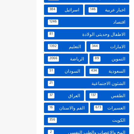
اخبار عربية
اسرائيل
384
146
اقتصاد
1246
الاطفال وحديثى الولادة
81
الامارات
التعليم
1392
344
التموين
الرياضة
2066
89
السعودية
السودان
51
434
الشئون الاجتماعية
21
الطقس
العراق
37
137
العسيرات
الفم والاسنان
16
673
الكويت
356
المخ والاعصاب والطب النفسي
2