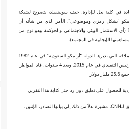
دة في كلية ييل للإدارة، جيف سونينفيلد، بتصريح لشبكة
ة أرامكو "بشكل رمزي وموضوعي"، الأمر الذي من شأنه أن
"يطمس" صورة شركة بلاك روك في ESG (أي الاستثمار البيئي والاجتماعي والحوكمة وهو نوع من
ساهمتها الإيجابية في المجتمع).
ويذكر أن الناصر انضم إلى شركة النفط العملاقة التي تديرها الدولة "أرامكو السعودية" في عام 1982
كمهندس بترول، وترقى في الرتب ليصبح الرئيس التنفيذي في عام 2015. وبعد 4 سنوات، قاد المواطن
دولار.
الإثنين.