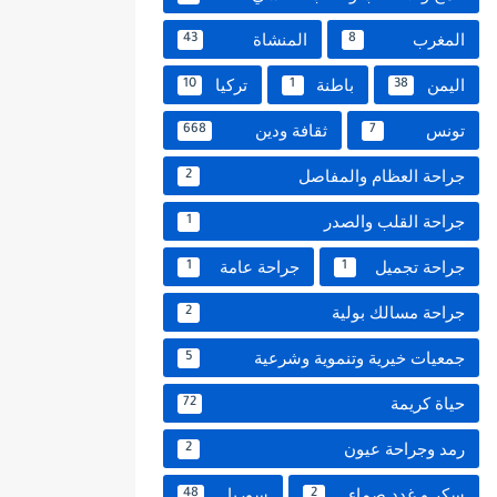
المغرب
المنشاة
43
8
اليمن
باطنة
تركيا
10
1
38
تونس
ثقافة ودين
668
7
جراحة العظام والمفاصل
2
جراحة القلب والصدر
1
جراحة تجميل
جراحة عامة
1
1
جراحة مسالك بولية
2
جمعيات خيرية وتنموية وشرعية
5
حياة كريمة
72
رمد وجراحة عيون
2
سكر و غدد صماء
سوريا
48
2