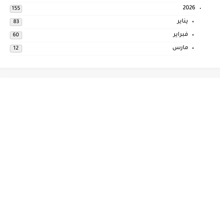
2026
155
يناير
83
فبراير
60
مارس
12