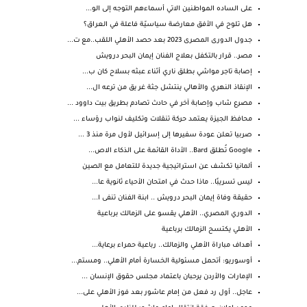
على الساده المواطنين الاتي أسماءهم التوجه إلى الو...
هل تلوح في الأفق معارضة سياسيّة فاعلة في العراق؟
جدول الدورى المصرى 2023 بعد حصد الأهلي اللقب..مع ت...
مصر.. قرار بالتكفل بعلاج الفنان إيمان البحر درويش
إصابة تاجر مواشي بطلق ناري أثناء عبثه بسلاح كان ب...
الإنقاذ النهري والأهالي ينتشل جثة غر يق من ترعه ال...
مصرع شاب وإصابة آخر في حادث تصادم بطريق بيت داوود ...
محافظ الجيزة يعتمد حركة تنقلات وتكليف لنواب رؤساء ...
صربيا تعلن عودة سفيرها إلى إسرائيل لأول مرة منذ 3 ...
Google تُطلق Bard.. الأداة القائمة على الذكاء الاص...
ألمانيا تكشف عن استراتيجية جديدة للتعامل مع الصين
ليس تسريبًا.. ماذا حدث في امتحان الأحياء ثانوية عا...
حقيقة وفاة إيمان البحر درويش .. ابنة الفنان تنفى ا...
الدوري المصري.. الأهلي يقسو على الزمالك برباعية
الأهلي يكتسح الزمالك برباعية
أهداف مباراة الأهلي والزمالك.. رباعية حمراء برعاية...
أوسوريو: أتحمل مسئولية الخسارة أمام الأهلي.. ومستم...
الإمارات والأردن يرحبان باعتماد مجلس حقوق الإنسان ...
عاجل.. أول رد فعل من إمام عاشور بعد فوز الأهلي على...