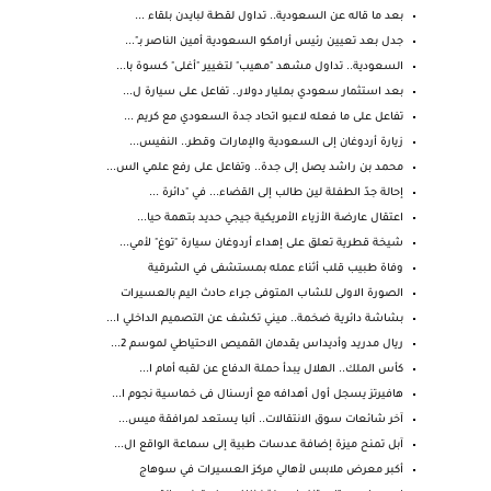
بعد ما قاله عن السعودية.. تداول لقطة لبايدن بلقاء ...
جدل بعد تعيين رئيس أرامكو السعودية أمين الناصر بـ"...
السعودية.. تداول مشهد "مهيب" لتغيير "أغلى" كسوة با...
بعد استثمار سعودي بمليار دولار.. تفاعل على سيارة ل...
تفاعل على ما فعله لاعبو اتحاد جدة السعودي مع كريم ...
زيارة أردوغان إلى السعودية والإمارات وقطر.. النفيس...
محمد بن راشد يصل إلى جدة.. وتفاعل على رفع علمي الس...
إحالة جدّ الطفلة لين طالب إلى القضاء... في "دائرة ...
اعتقال عارضة الأزياء الأمريكية جيجي حديد بتهمة حيا...
شيخة قطرية تعلق على إهداء أردوغان سيارة "توغ" لأمي...
وفاة طبيب قلب أثناء عمله بمستشفى في الشرقية
الصورة الاولى للشاب المتوفى جراء حادث اليم بالعسيرات
بشاشة دائرية ضخمة.. ميني تكشف عن التصميم الداخلي ا...
ريال مدريد وأديداس يقدمان القميص الاحتياطي لموسم 2...
كأس الملك.. الهلال يبدأ حملة الدفاع عن لقبه أمام ا...
هافيرتز يسجل أول أهدافه مع أرسنال فى خماسية نجوم ا...
آخر شائعات سوق الانتقالات.. ألبا يستعد لمرافقة ميس...
آبل تمنح ميزة إضافة عدسات طبية إلى سماعة الواقع ال...
أكبر معرض ملابس لأهالي مركز العسيرات في سوهاج