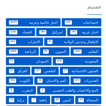
الاقسام
اجتماعيات
اخبار عالمية وعربية
4849
925
اخبار عربية
اسرائيل
اقتصاد
1246
384
146
الاطفال وحديثى الولادة
الامارات
344
81
التعليم
التموين
الرياضة
2066
89
1392
السعودية
السودان
51
434
الشئون الاجتماعية
الطقس
العراق
37
137
21
العسيرات
الفم والاسنان
الكويت
356
16
673
المخ والاعصاب والطب النفسي
المغرب
8
2
المنشاة
اليمن
باطنة
تركيا
10
1
38
43