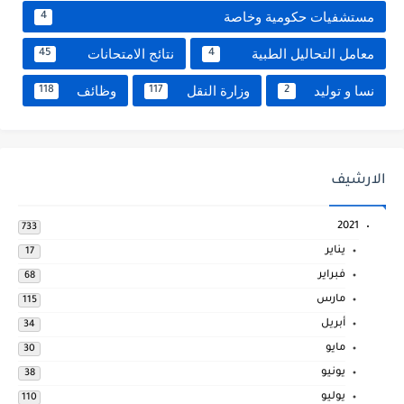
مستشفيات حكومية وخاصة
4
معامل التحاليل الطبية
نتائج الامتحانات
45
4
نسا و توليد
وزارة النقل
وظائف
118
117
2
الارشيف
2021
733
يناير
17
فبراير
68
مارس
115
أبريل
34
مايو
30
يونيو
38
يوليو
110