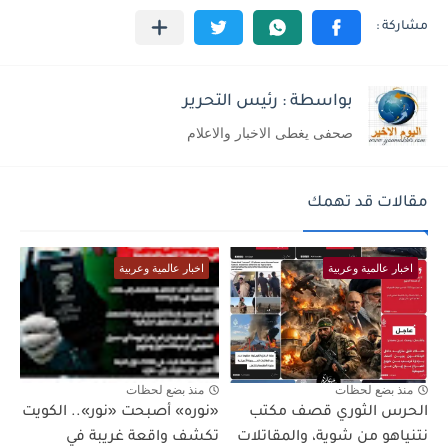
بواسطة : رئيس التحرير
صحفى يغطى الاخبار والاعلام
مقالات قد تهمك
اخبار عالمية وعربية
اخبار عالمية وعربية
منذ بضع لحظات
منذ بضع لحظات
الحرس الثوري قصف مكتب
«نوره» أصبحت «نور».. الكويت
نتنياهو من شوية، والمقاتلات
تكشف واقعة غريبة في