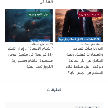
الـقـذافـي!
اخبار عالمية وعربية
اخبار عالمية وعربية
منذ بضع لحظات
منذ بضع لحظات
الدرونز بدأت تضرب،
"أشباح الأعماق".. إيران تنشر
والمطارات قفلت، ولغة
(22 غواصة) في مضيق هرمز:
البنادق هي اللي سائدة
مـ،ـصيدة الألغام وصـ،ـواريخ
دلوقت.. هل سقط قناع
الكروز تحت الميّة!
السلام في أديس أبابا؟
تعليقات