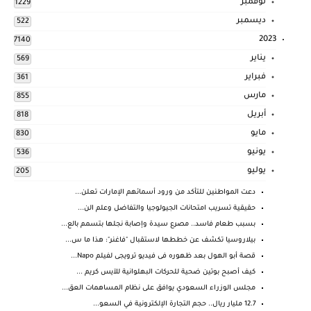
نوفمبر
1229
ديسمبر
522
2023
7140
يناير
569
فبراير
361
مارس
855
أبريل
818
مايو
830
يونيو
536
يوليو
205
دعت المواطنين للتأكد من ورود أسمائهم الإمارات تعلن...
حقيقية تسريب امتحانات الجيولوجيا والتفاضل وعلم الن...
بسبب طعام فاسد.. مصرع سيدة وإصابة نجلها بتسمم بالع...
بيلاروسيا تكشف عن خططها لاستقبال "فاغنر": هذا ما س...
قصة أبو الهول بعد ظهوره فى فيديو ترويجى لفيلم Napo...
كيف أصبح بوتين ضحية للحركات البهلوانية للآيس كريم ...
مجلس الوزراء السعودي يوافق على نظام المساهمات العق...
12.7 مليار ريال.. حجم التجارة الإلكترونية في السعو...