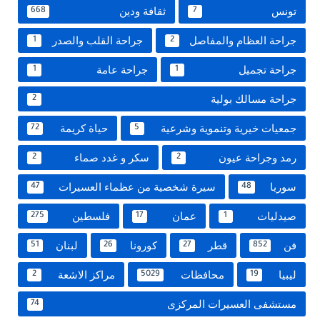
تونس
ثقافة ودين
668
7
جراحة العظام والمفاصل
جراحة القلب والصدر
1
2
جراحة تجميل
جراحة عامة
1
1
جراحة مسالك بولية
2
جمعيات خيرية وتنموية وشرعية
حياة كريمة
72
5
رمد وجراحة عيون
سكر و غدد صماء
2
2
سوريا
سيرة شخصية من عظماء العسيرات
47
48
صيدليات
عمان
فلسطين
275
17
1
فن
قطر
كورونا
لبنان
51
26
27
852
ليبيا
محافظات
مراكز الاشعة
2
5029
19
مستشفى العسيرات المركزى
74