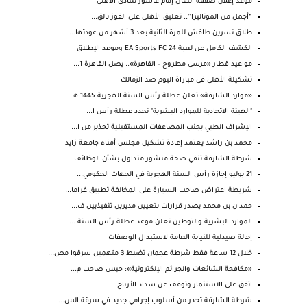
موعد إعلان صفقة انتقال إمام عاشور للنادي الأهلي
“أجمل من الموناليزا”.. تعليق الأهلي على الفوز بالق...
طلاق نسرين طافش للمرة الثانية بعد 3 أشهر من عودتها...
الكشف الكامل عن لعبة EA Sports FC 24 وموعد الإطلاق
مواعيد قطار «مرسى مطروح – القاهرة».. يصل القاهرة 1...
تشكيلة الأهلي في مباراة اليوم ضد الزمالك
«موارد الشارقة» تعلن عطلة رأس السنة الهجرية 1445 هــ
"الهيئة الاتحادية للموارد البشرية" تحدد عطلة رأس ا...
الإشراف الطبي يجنب المضاعفات المستقبلية تحذير من ا...
محمد بن راشد يعتمد إعادة تشكيل مجلس أمناء جامعة زايد
شرطة الشارقة تنفي صحة منشور متداول بشأن الوظائف
21 يوليو إجازة رأس السنة الهجرية في الجهات الحكومي...
شريطة اعتراض صاحب السيارة على المخالفة تطبيق غراما...
حمدان بن محمد يصدر قرارات بتعيين مديرين تنفيذيين ف...
الموارد البشرية والتوطين تعلن موعد عطلة رأس السنة ...
إحالة صيدلية للنيابة العامة لاستبدال الوصفات
خلال 12 ساعة فقط شرطة عجمان تضبط 3 متهمين سرقوا مص...
«مكافحة الشائعات والجرائم الإلكترونية»: حبس صاحب م...
اتفق على الاستثمار وتوقف عن سداد الأرباح
شرطة الشارقة تحذر من أسلوب إجرامي جديد في سرقة الس...