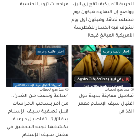
الحربية الأمريكية بتقع زي الرز،
مراجعات تزوير الجنسية
وواضح إن النهارده هيكون يوم
مختلف تمامًا، وهيكون أول يوم
نشوف فيه انكسار للغطرسة
الأمريكية المبالغ فيها!
اخبار عالمية وعربية
اخبار عالمية وعربية
منذ بضع لحظات
منذ بضع لحظات
تفاصيل مفاجئة جديدة حول
"سـاعـة ونـصـف مـن الـغـدر"..
اغتيال سيف الإسلام معمر
مـن أمـر بـسـحـب الـحـراسات
القذافي
قـبـل تـصـفـيـة سـيـف الـإسـلـام
بـدقـائق؟.. تـفـاصـيـل مـرعـبـة
تـكـشـفـهـا لـجـنـة الـتـحـقـيـق فـي
مـقـتـل سـيـف الـإسـلـام