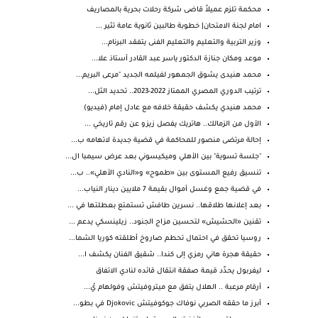
محكمة تلزم عميلاً قاضى شركة رحلات بحرية بالمصاريف
امام لجنة الامتحان| خطوبة طالبين ثانوية عامة تثير ...
وزير التربية والتعليم والتعليم الفنى يتفقد البرنام...
موعد ومكان جنازة الدكتور ياسر عبد القادر أستاذ علا...
محمد هنيدى يشوق الجمهور لفيلمه الجديد "مرعى البريم...
ترتيب الدوري المصري الممتاز 2022-2023.. تحديد الثل...
محمد هنيدي يكشف حقيقة خلافه مع عادل إمام (فيديو)
الأول من الزمالك.. هاتريك يفصل زيزو عن رقم تاريخي ...
إحالة مرتضى منصور للمحاكمة في قضية جديدة لاتهامه ب...
"جلسة تسوية" بين الأهلي وميكيسوني بعد عرض سيمبا ال...
تنسيق رفيع المستوى بين «طموح» و«النادي الأهلي».. ب...
في قضية جمع وغسل أموال بقيمة 7 ملايين دينار النياب...
بعد إعلانها طلاقها.. نسرين طافش تستمتع بعطلتها في ...
تقنين «الحشيش» لتحسين مزاج الجنود.. زيلينسكي يدعم ...
روسيا تحقق في احتمال تحطم صاروخ أطلقته كوريا الشما...
حقيقة هجرة هاني رمزي إلى كندا.. شقيق الفنان يكشف ا...
ليفربول يحدِّد قيمة صفقة انتقال قائده لنادي الاتفاق
أرقام مرعبة .. الهلال يتفق مع ميتروفيتش وفولهام يُ...
أبرز ما حققه الصربي نوفاك جوكوفيتش Djokovic في بطو...