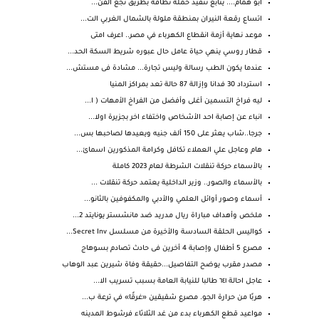
ابو همام.... يتابع تنفيذ حملة نظافه بطريق نجع القن...
اتساع رقعة النيران بمنطقة ملولة بالشمال الغربي الت...
موعد نهاية أزمة انقطاع الكهرباء في مصر.. اعرف امتى
قطار روسي ينهي حياة عامل حال عبوره شريط السكة الحد...
عندما يكون الطب رسالة وليس تجارة... مشادة فى مستش...
استرداد 30 فدانا وإزالة 87 حالة تعد بمراكز المنيا
ليه فراخ التسمين أغلى وأفضل من الفراخ الأمهات ( ا...
انباء عن إصابة احد الأشخاص واختفاء اخر بجزيرة اولا...
جرجا..شاب يعثر على 150 ألف جنيه ويعيدها لصاحبها بس...
هام وعاجل علي العملاء تكافل وكرامة المذكورين اسمائ...
بالأسماء حركة تنقلات الشرطة لعام 2023 كاملة
بالأسماء والصور.. وزير الداخلية يعتمد حركة تنقلات ...
أسماء وصور أوائل العلمي والأدبي والمكفوفين بالثانو...
ملخص وأهداف مباراة ريال مدريد ضد مانشستر يونايتد 2...
كواليس الحلقة السادسة والأخيرة من مسلسل Secret Inv...
مصرع 5 أطفال وإصابة 4 أخرين فى حادث تصادم بسوهاج
مصدر مقرب يوضح التفاصيل...حقيقة وفاة شيرين عبد الوهاب
عاجل احالة ٦٤١ طالبا للنيابة العامة بسبب تسريب الا...
هربًا من حرارة الجو. مصرع شقيقين «غرقًا» في ترعة ب...
مواعيد قطع الكهرباء بدء من غد الثلاثاء فرشوط المدينه