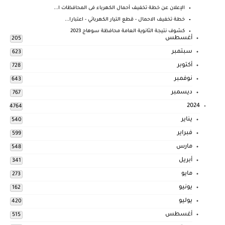
الإعلان عن خطة تخفيف أحمال الكهرباء فى المحافظات ا...
خطة تخفيف الاحمال - قطع التيار الكهربائي - اعتبارا...
كشوف نتيجة الثانوية العامة محافظة سوهاج 2023
أغسطس
205
سبتمبر
623
أكتوبر
728
نوفمبر
643
ديسمبر
767
2024
4764
يناير
540
فبراير
599
مارس
548
أبريل
341
مايو
273
يونيو
162
يوليو
420
أغسطس
515