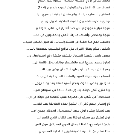
محمد حماقي يروج لأغنيته الجديدة: استنوا لمون نعناع
أهداف مباراة الأهلى والمقاولون العرب بالدورى (4 / 1)
استقرار أسعار صرف الدولار مقابل الجنيه المصري.. وا...
توقيع مذكرة تفاهم بين الهيئة الملكية للجبيل وينبع ...
نتيجة مباراة دجوكوفيتش ضد ألكاراز في نهائي بطولة و...
نتيجة وملخص وأهداف مباراة الأهلي والمقاولون في الد...
وضعت لهم حبة الغلة في السندوتشات.. تفاصيل تخلص سيد...
شخص ملثم يطلق النيران علي مزارع فيتسبب بمصرعة بالس...
مصر.. رئيس شعبة السجائر يكشف حقيقة رفع أسعارها.. و...
تجاوز محمد صلاح؟ نجم مانشستر يونايتد يدخل قائمة ال...
رغم إعلان موسكو.. أردوغان: أعتقد أن بوتين يريد الا...
أسماء حمزة عازفة العود والملحنة السودانية التي يحت...
ماتوا ورا بعض..الموت يفجع أسرة كاملة بعد وفاة زوجي...
ربة منزل تنهي حياتها بتناول مادة سامة في سوهاج لمر...
استدعاء أهل شاب لقى مصرعه عقب تخلصه من حياته فى ال...
نادٍ إسباني يدعم تركي آل الشيخ بهذه الطريقة بعد خض...
بعد نسخة بيضاء لولي عهد السعودية.. أردوغان يهدي أم...
أول تعليق من سيكو فوفانا بعد انتقاله لنادي النصر ا...
بايدن لهرتسوغ: فتحنا المجال الجوي لإسرائيل فوق الس...
ماذا نعلم عن الأسرة الضيقة لوزير الداخلية السعودي ...