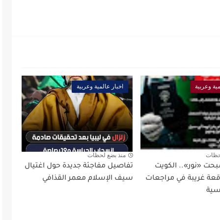
مية وعربية
اخبار عالمية وعربية
حظات
منذ بضع لحظات
بحت «نور».. الكويت
تفاصيل مفاجئة جديدة حول اغتيال
ة غريبة في مراجعات
سيف الإسلام معمر القذافي
سية