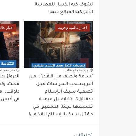
نشوف فيه انكسار للغطرسة
الأمريكية المبالغ فيها!
اخبار عالمية وعربية
اخبار عال
منذ بضع لحظات
منذ بضع ل
"سـاعـة ونـصـف مـن الـغـدر".. مـن
الدرونز بد
أمـر بـسـحـب الـحـراسات قـبـل
قفلت، ولغة
تـصـفـيـة سـيـف الـإسـلـام
دلوقت.. ه
بـدقـائق؟.. تـفـاصـيـل مـرعـبـة
في أديس أب
تـكـشـفـهـا لـجـنـة الـتـحـقـيـق فـي
مـقـتـل سـيـف الـإسـلـام الـقـذافـي!