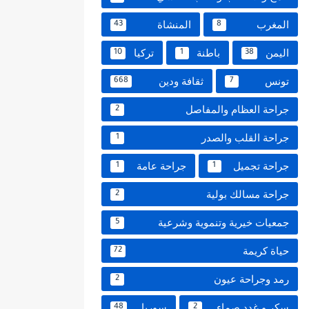
المغرب
المنشاة
43
8
اليمن
باطنة
تركيا
10
1
38
تونس
ثقافة ودين
668
7
جراحة العظام والمفاصل
2
جراحة القلب والصدر
1
جراحة تجميل
جراحة عامة
1
1
جراحة مسالك بولية
2
جمعيات خيرية وتنموية وشرعية
5
حياة كريمة
72
رمد وجراحة عيون
2
سكر و غدد صماء
سوريا
48
2