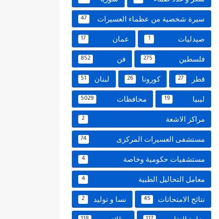
سيرة شخصية من عظماء العسيرات
47
صيدليات
عمان
17
1
فلسطين
فن
852
275
قطر
كورونا
لبنان
51
26
27
ليبيا
محافظات
5029
19
مراكز الاشعة
2
مستشفى العسيرات المركزى
74
مستشفيات حكومية وخاصة
4
معامل التحاليل الطبية
4
نتائج الامتحانات
نسا و توليد
2
45