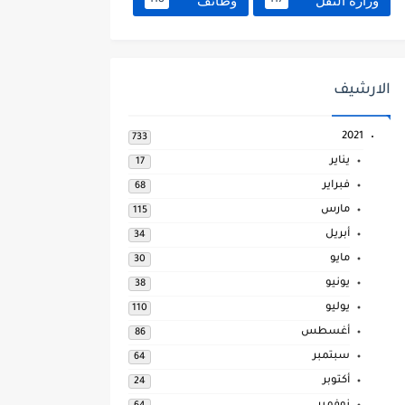
وزارة النقل
وظائف
118
117
الارشيف
2021
733
يناير
17
فبراير
68
مارس
115
أبريل
34
مايو
30
يونيو
38
يوليو
110
أغسطس
86
سبتمبر
64
أكتوبر
24