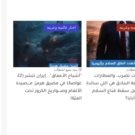
مية وعربية
اخبار عالمية وعربية
حظات
منذ بضع لحظات
أت تضرب، والمطارات
"أشباح الأعماق".. إيران تنشر (22
 البنادق هي اللي سائدة
غواصة) في مضيق هرمز: مـ،ـصيدة
ل سقط قناع السلام
الألغام وصـ،ـواريخ الكروز تحت
ابا؟
الميّة!