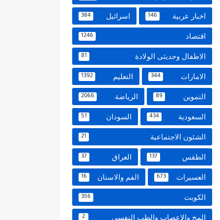
اخبار عربية
اسرائيل
384
146
اقتصاد
1246
الاطفال وحديثى الولادة
81
الامارات
التعليم
1392
344
التموين
الرياضة
2066
89
السعودية
السودان
51
434
الشئون الاجتماعية
21
الطقس
العراق
37
137
العسيرات
الفم والاسنان
16
673
الكويت
356
المخ والاعصاب والطب النفسي
2