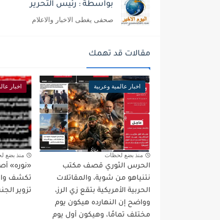
بواسطة : رئيس التحرير
صحفى يغطى الاخبار والاعلام
مقالات قد تهمك
اخبار عالمية وعربية
اخبار عال
منذ بضع لحظات
منذ بضع ل
الحرس الثوري قصف مكتب
«نوره» أص
نتنياهو من شوية، والمقاتلات
تكشف واقع
الحربية الأمريكية بتقع زي الرز،
تزوير الجن
وواضح إن النهارده هيكون يوم
مختلف تمامًا، وهيكون أول يوم