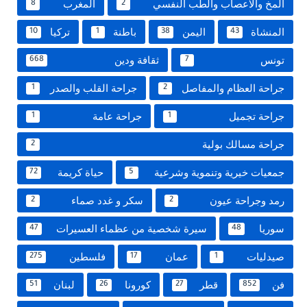
المخ والاعصاب والطب النفسي
المغرب
8
2
المنشاة
اليمن
باطنة
تركيا
10
1
38
43
تونس
ثقافة ودين
668
7
جراحة العظام والمفاصل
جراحة القلب والصدر
1
2
جراحة تجميل
جراحة عامة
1
1
جراحة مسالك بولية
2
جمعيات خيرية وتنموية وشرعية
حياة كريمة
72
5
رمد وجراحة عيون
سكر و غدد صماء
2
2
سوريا
سيرة شخصية من عظماء العسيرات
47
48
صيدليات
عمان
فلسطين
275
17
1
فن
قطر
كورونا
لبنان
51
26
27
852