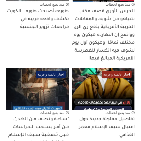
منذ بضع لحظات
منذ بضع لحظات
الحرس الثوري قصف مكتب
«نوره» أصبحت «نور».. الكويت
نتنياهو من شوية، والمقاتلات
تكشف واقعة غريبة في
الحربية الأمريكية بتقع زي الرز،
مراجعات تزوير الجنسية
وواضح إن النهارده هيكون يوم
مختلف تمامًا، وهيكون أول يوم
نشوف فيه انكسار للغطرسة
الأمريكية المبالغ فيها!
اخبار عالمية وعربية
اخبار عالمية وعربية
منذ بضع لحظات
منذ بضع لحظات
تفاصيل مفاجئة جديدة حول
"سـاعـة ونـصـف مـن الـغـدر"..
اغتيال سيف الإسلام معمر
مـن أمـر بـسـحـب الـحـراسات
القذافي
قـبـل تـصـفـيـة سـيـف الـإسـلـام