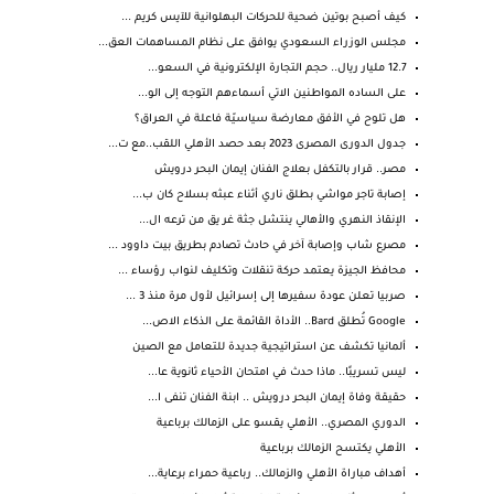
كيف أصبح بوتين ضحية للحركات البهلوانية للآيس كريم ...
مجلس الوزراء السعودي يوافق على نظام المساهمات العق...
12.7 مليار ريال.. حجم التجارة الإلكترونية في السعو...
على الساده المواطنين الاتي أسماءهم التوجه إلى الو...
هل تلوح في الأفق معارضة سياسيّة فاعلة في العراق؟
جدول الدورى المصرى 2023 بعد حصد الأهلي اللقب..مع ت...
مصر.. قرار بالتكفل بعلاج الفنان إيمان البحر درويش
إصابة تاجر مواشي بطلق ناري أثناء عبثه بسلاح كان ب...
الإنقاذ النهري والأهالي ينتشل جثة غر يق من ترعه ال...
مصرع شاب وإصابة آخر في حادث تصادم بطريق بيت داوود ...
محافظ الجيزة يعتمد حركة تنقلات وتكليف لنواب رؤساء ...
صربيا تعلن عودة سفيرها إلى إسرائيل لأول مرة منذ 3 ...
Google تُطلق Bard.. الأداة القائمة على الذكاء الاص...
ألمانيا تكشف عن استراتيجية جديدة للتعامل مع الصين
ليس تسريبًا.. ماذا حدث في امتحان الأحياء ثانوية عا...
حقيقة وفاة إيمان البحر درويش .. ابنة الفنان تنفى ا...
الدوري المصري.. الأهلي يقسو على الزمالك برباعية
الأهلي يكتسح الزمالك برباعية
أهداف مباراة الأهلي والزمالك.. رباعية حمراء برعاية...