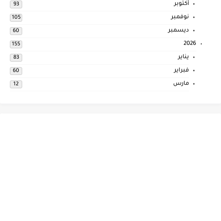
أكتوبر
93
نوفمبر
105
ديسمبر
60
2026
155
يناير
83
فبراير
60
مارس
12