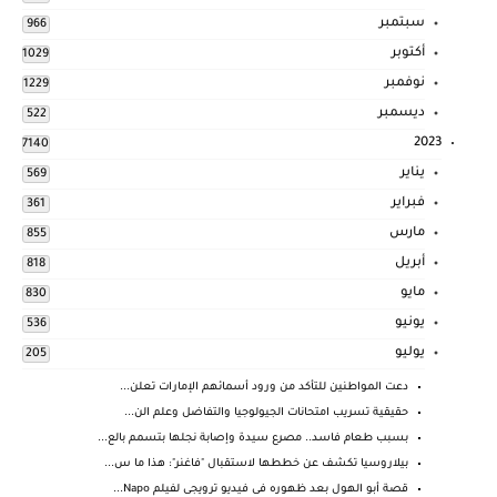
سبتمبر
966
أكتوبر
1029
نوفمبر
1229
ديسمبر
522
2023
7140
يناير
569
فبراير
361
مارس
855
أبريل
818
مايو
830
يونيو
536
يوليو
205
دعت المواطنين للتأكد من ورود أسمائهم الإمارات تعلن...
حقيقية تسريب امتحانات الجيولوجيا والتفاضل وعلم الن...
بسبب طعام فاسد.. مصرع سيدة وإصابة نجلها بتسمم بالع...
بيلاروسيا تكشف عن خططها لاستقبال "فاغنر": هذا ما س...
قصة أبو الهول بعد ظهوره فى فيديو ترويجى لفيلم Napo...