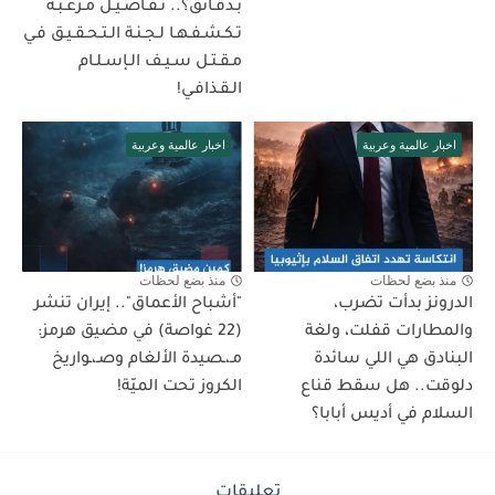
بـدقـائق؟.. تـفـاصـيـل مـرعـبـة
تـكـشـفـهـا لـجـنـة الـتـحـقـيـق فـي
مـقـتـل سـيـف الـإسـلـام
الـقـذافـي!
اخبار عالمية وعربية
اخبار عالمية وعربية
منذ بضع لحظات
منذ بضع لحظات
الدرونز بدأت تضرب،
"أشباح الأعماق".. إيران تنشر
والمطارات قفلت، ولغة
(22 غواصة) في مضيق هرمز:
البنادق هي اللي سائدة
مـ،ـصيدة الألغام وصـ،ـواريخ
دلوقت.. هل سقط قناع
الكروز تحت الميّة!
السلام في أديس أبابا؟
تعليقات