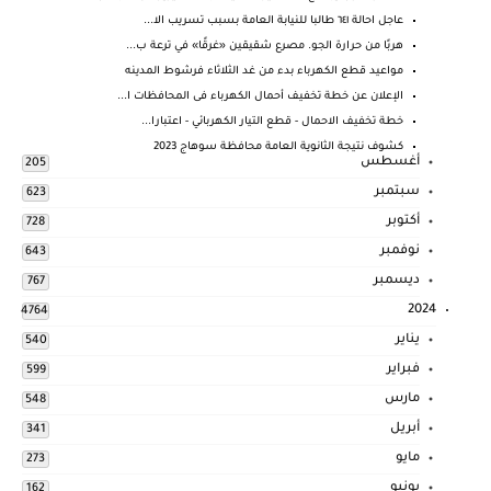
عاجل احالة ٦٤١ طالبا للنيابة العامة بسبب تسريب الا...
هربًا من حرارة الجو. مصرع شقيقين «غرقًا» في ترعة ب...
مواعيد قطع الكهرباء بدء من غد الثلاثاء فرشوط المدينه
الإعلان عن خطة تخفيف أحمال الكهرباء فى المحافظات ا...
خطة تخفيف الاحمال - قطع التيار الكهربائي - اعتبارا...
كشوف نتيجة الثانوية العامة محافظة سوهاج 2023
أغسطس
205
سبتمبر
623
أكتوبر
728
نوفمبر
643
ديسمبر
767
2024
4764
يناير
540
فبراير
599
مارس
548
أبريل
341
مايو
273
يونيو
162