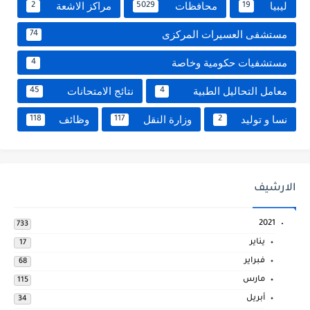
ليبيا
محافظات
مراكز الاشعة
2
5029
19
مستشفى العسيرات المركزى
74
مستشفيات حكومية وخاصة
4
معامل التحاليل الطبية
نتائج الامتحانات
45
4
نسا و توليد
وزارة النقل
وظائف
118
117
2
الارشيف
2021
733
يناير
17
فبراير
68
مارس
115
أبريل
34