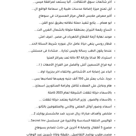
آخر شائعات سوق الانتقالات.. ألبا يستعد لمرافقة ميس...
آبل تمنح ميزة إضافة عدسات طبية إلى سماعة الواقع ال...
أكبر معرض ملابس لأهالي مركز العسيرات في سوهاج
ابو همام.... يتابع تنفيذ حملة نظافه بطريق نجع القن...
اتساع رقعة النيران بمنطقة ملولة بالشمال الغربي الت...
موعد نهاية أزمة انقطاع الكهرباء في مصر.. اعرف امتى
قطار روسي ينهي حياة عامل حال عبوره شريط السكة الحد...
عندما يكون الطب رسالة وليس تجارة... مشادة فى مستش...
استرداد 30 فدانا وإزالة 87 حالة تعد بمراكز المنيا
ليه فراخ التسمين أغلى وأفضل من الفراخ الأمهات ( ا...
انباء عن إصابة احد الأشخاص واختفاء اخر بجزيرة اولا...
جرجا..شاب يعثر على 150 ألف جنيه ويعيدها لصاحبها بس...
هام وعاجل علي العملاء تكافل وكرامة المذكورين اسمائ...
بالأسماء حركة تنقلات الشرطة لعام 2023 كاملة
بالأسماء والصور.. وزير الداخلية يعتمد حركة تنقلات ...
أسماء وصور أوائل العلمي والأدبي والمكفوفين بالثانو...
ملخص وأهداف مباراة ريال مدريد ضد مانشستر يونايتد 2...
كواليس الحلقة السادسة والأخيرة من مسلسل Secret Inv...
مصرع 5 أطفال وإصابة 4 أخرين فى حادث تصادم بسوهاج
مصدر مقرب يوضح التفاصيل...حقيقة وفاة شيرين عبد الوهاب