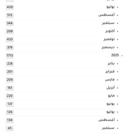
يوليو
420
أغسطس
515
سبتمبر
346
أكتوبر
208
نوفمبر
433
ديسمبر
379
2025
1713
يناير
226
فبراير
201
مارس
209
أبريل
161
مايو
220
يونيو
137
يوليو
126
أغسطس
130
سبتمبر
45