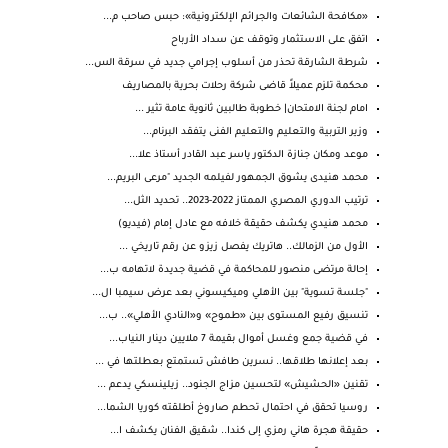
«مكافحة الشائعات والجرائم الإلكترونية»: حبس صاحب م...
اتفق على الاستثمار وتوقف عن سداد الأرباح
شرطة الشارقة تحذر من أسلوب إجرامي جديد في سرقة الس...
محكمة تلزم عميلاً قاضى شركة رحلات بحرية بالمصاريف
امام لجنة الامتحان| خطوبة طالبين ثانوية عامة تثير ...
وزير التربية والتعليم والتعليم الفنى يتفقد البرنام...
موعد ومكان جنازة الدكتور ياسر عبد القادر أستاذ علا...
محمد هنيدى يشوق الجمهور لفيلمه الجديد "مرعى البريم...
ترتيب الدوري المصري الممتاز 2022-2023.. تحديد الثل...
محمد هنيدي يكشف حقيقة خلافه مع عادل إمام (فيديو)
الأول من الزمالك.. هاتريك يفصل زيزو عن رقم تاريخي ...
إحالة مرتضى منصور للمحاكمة في قضية جديدة لاتهامه ب...
"جلسة تسوية" بين الأهلي وميكيسوني بعد عرض سيمبا ال...
تنسيق رفيع المستوى بين «طموح» و«النادي الأهلي».. ب...
في قضية جمع وغسل أموال بقيمة 7 ملايين دينار النياب...
بعد إعلانها طلاقها.. نسرين طافش تستمتع بعطلتها في ...
تقنين «الحشيش» لتحسين مزاج الجنود.. زيلينسكي يدعم ...
روسيا تحقق في احتمال تحطم صاروخ أطلقته كوريا الشما...
حقيقة هجرة هاني رمزي إلى كندا.. شقيق الفنان يكشف ا...