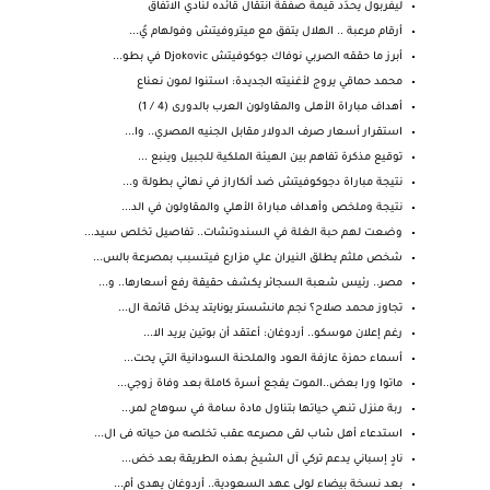
ليفربول يحدِّد قيمة صفقة انتقال قائده لنادي الاتفاق
أرقام مرعبة .. الهلال يتفق مع ميتروفيتش وفولهام يُ...
أبرز ما حققه الصربي نوفاك جوكوفيتش Djokovic في بطو...
محمد حماقي يروج لأغنيته الجديدة: استنوا لمون نعناع
أهداف مباراة الأهلى والمقاولون العرب بالدورى (4 / 1)
استقرار أسعار صرف الدولار مقابل الجنيه المصري.. وا...
توقيع مذكرة تفاهم بين الهيئة الملكية للجبيل وينبع ...
نتيجة مباراة دجوكوفيتش ضد ألكاراز في نهائي بطولة و...
نتيجة وملخص وأهداف مباراة الأهلي والمقاولون في الد...
وضعت لهم حبة الغلة في السندوتشات.. تفاصيل تخلص سيد...
شخص ملثم يطلق النيران علي مزارع فيتسبب بمصرعة بالس...
مصر.. رئيس شعبة السجائر يكشف حقيقة رفع أسعارها.. و...
تجاوز محمد صلاح؟ نجم مانشستر يونايتد يدخل قائمة ال...
رغم إعلان موسكو.. أردوغان: أعتقد أن بوتين يريد الا...
أسماء حمزة عازفة العود والملحنة السودانية التي يحت...
ماتوا ورا بعض..الموت يفجع أسرة كاملة بعد وفاة زوجي...
ربة منزل تنهي حياتها بتناول مادة سامة في سوهاج لمر...
استدعاء أهل شاب لقى مصرعه عقب تخلصه من حياته فى ال...
نادٍ إسباني يدعم تركي آل الشيخ بهذه الطريقة بعد خض...
بعد نسخة بيضاء لولي عهد السعودية.. أردوغان يهدي أم...