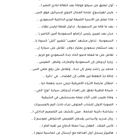
أول تعليق من سيكو فوفانا بعد انتقاله لنادي النصر ا...
بايدن لهرتسوغ: فتحنا المجال الجوي لإسرائيل فوق الس...
ماذا نعلم عن الأسرة الضيقة لوزير الداخلية السعودي ...
بعد ما قاله عن السعودية.. تداول لقطة لبايدن بلقاء ...
جدل بعد تعيين رئيس أرامكو السعودية أمين الناصر بـ"...
السعودية.. تداول مشهد "مهيب" لتغيير "أغلى" كسوة با...
بعد استثمار سعودي بمليار دولار.. تفاعل على سيارة ل...
تفاعل على ما فعله لاعبو اتحاد جدة السعودي مع كريم ...
زيارة أردوغان إلى السعودية والإمارات وقطر.. النفيس...
محمد بن راشد يصل إلى جدة.. وتفاعل على رفع علمي الس...
إحالة جدّ الطفلة لين طالب إلى القضاء... في "دائرة ...
اعتقال عارضة الأزياء الأمريكية جيجي حديد بتهمة حيا...
شيخة قطرية تعلق على إهداء أردوغان سيارة "توغ" لأمي...
وفاة طبيب قلب أثناء عمله بمستشفى في الشرقية
الصورة الاولى للشاب المتوفى جراء حادث اليم بالعسيرات
بشاشة دائرية ضخمة.. ميني تكشف عن التصميم الداخلي ا...
ريال مدريد وأديداس يقدمان القميص الاحتياطي لموسم 2...
كأس الملك.. الهلال يبدأ حملة الدفاع عن لقبه أمام ا...
هافيرتز يسجل أول أهدافه مع أرسنال فى خماسية نجوم ا...