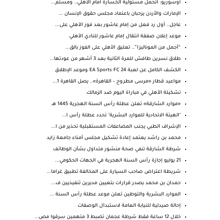
أوسوريو: أتحمل مسئولية الخسارة أمام الأهلي.. ومستم...
الإمارات والأردن يرحبان باعتماد مجلس حقوق الإنسان ...
عاجل.. أول رد فعل من إمام عاشور بعد فوز الأهلي على...
موعد إعلان صفقة انتقال إمام عاشور للنادي الأهلي
“أجمل من الموناليزا”.. تعليق الأهلي على الفوز بالق...
طلاق نسرين طافش للمرة الثانية بعد 3 أشهر من عودتها...
الكشف الكامل عن لعبة EA Sports FC 24 وموعد الإطلاق
مواعيد قطار «مرسى مطروح – القاهرة».. يصل القاهرة 1...
تشكيلة الأهلي في مباراة اليوم ضد الزمالك
«موارد الشارقة» تعلن عطلة رأس السنة الهجرية 1445 هــ
"الهيئة الاتحادية للموارد البشرية" تحدد عطلة رأس ا...
الإشراف الطبي يجنب المضاعفات المستقبلية تحذير من ا...
محمد بن راشد يعتمد إعادة تشكيل مجلس أمناء جامعة زايد
شرطة الشارقة تنفي صحة منشور متداول بشأن الوظائف
21 يوليو إجازة رأس السنة الهجرية في الجهات الحكومي...
شريطة اعتراض صاحب السيارة على المخالفة تطبيق غراما...
حمدان بن محمد يصدر قرارات بتعيين مديرين تنفيذيين ف...
الموارد البشرية والتوطين تعلن موعد عطلة رأس السنة ...
إحالة صيدلية للنيابة العامة لاستبدال الوصفات
خلال 12 ساعة فقط شرطة عجمان تضبط 3 متهمين سرقوا مص...