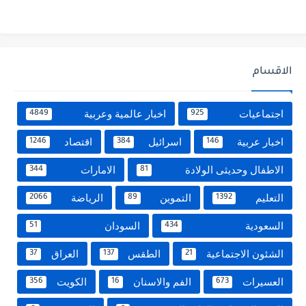
الاقسام
اجتماعيات
اخبار عالمية وعربية
4849
925
اخبار عربية
اسرائيل
اقتصاد
1246
384
146
الاطفال وحديثى الولادة
الامارات
344
81
التعليم
التموين
الرياضة
2066
89
1392
السعودية
السودان
51
434
الشئون الاجتماعية
الطقس
العراق
37
137
21
العسيرات
الفم والاسنان
الكويت
356
16
673