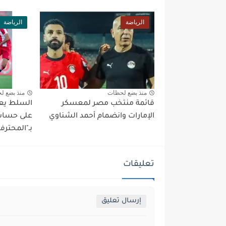
الرياضة
الرياضة
منذ بضع لحظات
منذ بضع ل
قائمة منتخب مصر لمعسكر
السلط يعو
الإمارات وانضمام أحمد الشناوي
على حساب 
بـ"المحترف
تعليقات
إرسال تعليق