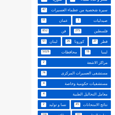
سيرة شخصية من عظماء العسيرات
47
صيدليات
عمان
17
1
فلسطين
فن
852
275
قطر
كورونا
لبنان
51
26
27
ليبيا
محافظات
5029
19
مراكز الاشعة
2
مستشفى العسيرات المركزى
74
مستشفيات حكومية وخاصة
4
معامل التحاليل الطبية
4
نتائج الامتحانات
نسا و توليد
2
45