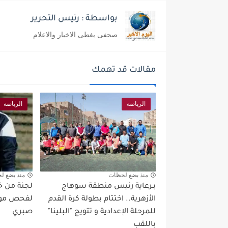
بواسطة : رئيس التحرير
صحفى يغطى الاخبار والاعلام
مقالات قد تهمك
الرياضة
الرياضة
منذ بضع لحظات
منذ بضع ل
بـرعاية رئيس منطقة سوهاج
لجنة من خبر
الأزهرية.. اختتام بطولة كرة القدم
لفحص موق
للمرحلة الإعدادية و تتويج "البلينا"
صبري
باللقب