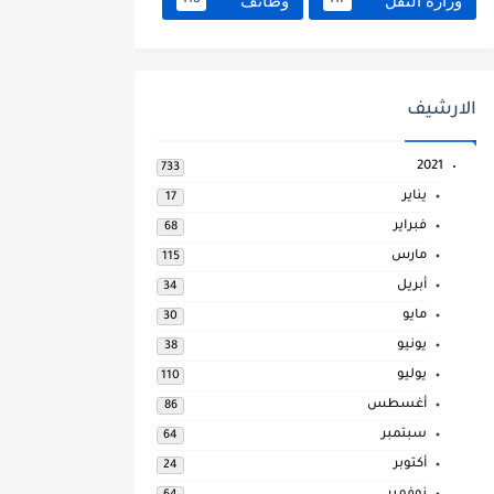
وزارة النقل
وظائف
118
117
الارشيف
2021
733
يناير
17
فبراير
68
مارس
115
أبريل
34
مايو
30
يونيو
38
يوليو
110
أغسطس
86
سبتمبر
64
أكتوبر
24