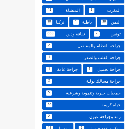
المغرب
المنشاة
43
8
اليمن
باطنة
تركيا
10
1
38
تونس
ثقافة ودين
668
7
جراحة العظام والمفاصل
2
جراحة القلب والصدر
1
جراحة تجميل
جراحة عامة
1
1
جراحة مسالك بولية
2
جمعيات خيرية وتنموية وشرعية
5
حياة كريمة
72
رمد وجراحة عيون
2
سكر و غدد صماء
سوريا
48
2