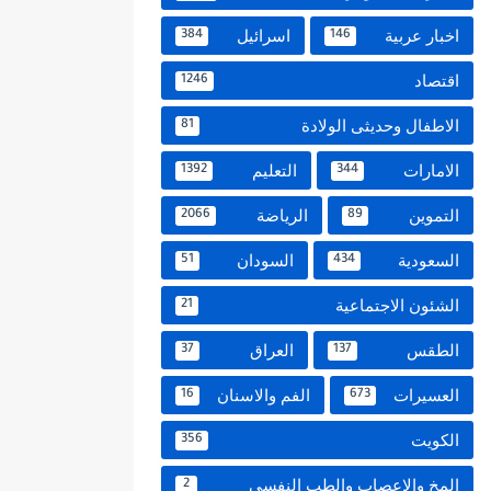
اخبار عربية
اسرائيل
384
146
اقتصاد
1246
الاطفال وحديثى الولادة
81
الامارات
التعليم
1392
344
التموين
الرياضة
2066
89
السعودية
السودان
51
434
الشئون الاجتماعية
21
الطقس
العراق
37
137
العسيرات
الفم والاسنان
16
673
الكويت
356
المخ والاعصاب والطب النفسي
2