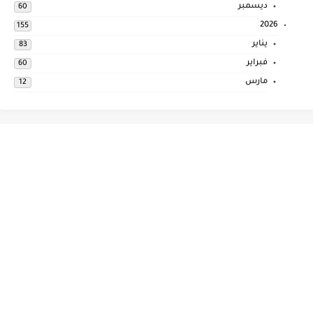
ديسمبر
60
2026
155
يناير
83
فبراير
60
مارس
12