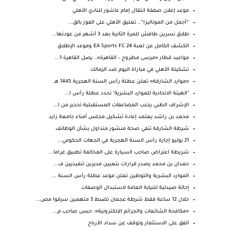
موعد إعلان صفقة انتقال إمام عاشور للنادي الأهلي
“أجمل من الموناليزا”.. تعليق الأهلي على الفوز بالق...
طلاق نسرين طافش للمرة الثانية بعد 3 أشهر من عودتها...
الكشف الكامل عن لعبة EA Sports FC 24 وموعد الإطلاق
مواعيد قطار «مرسى مطروح – القاهرة».. يصل القاهرة 1...
تشكيلة الأهلي في مباراة اليوم ضد الزمالك
«موارد الشارقة» تعلن عطلة رأس السنة الهجرية 1445 هــ
"الهيئة الاتحادية للموارد البشرية" تحدد عطلة رأس ا...
الإشراف الطبي يجنب المضاعفات المستقبلية تحذير من ا...
محمد بن راشد يعتمد إعادة تشكيل مجلس أمناء جامعة زايد
شرطة الشارقة تنفي صحة منشور متداول بشأن الوظائف
21 يوليو إجازة رأس السنة الهجرية في الجهات الحكومي...
شريطة اعتراض صاحب السيارة على المخالفة تطبيق غراما...
حمدان بن محمد يصدر قرارات بتعيين مديرين تنفيذيين ف...
الموارد البشرية والتوطين تعلن موعد عطلة رأس السنة ...
إحالة صيدلية للنيابة العامة لاستبدال الوصفات
خلال 12 ساعة فقط شرطة عجمان تضبط 3 متهمين سرقوا مص...
«مكافحة الشائعات والجرائم الإلكترونية»: حبس صاحب م...
اتفق على الاستثمار وتوقف عن سداد الأرباح