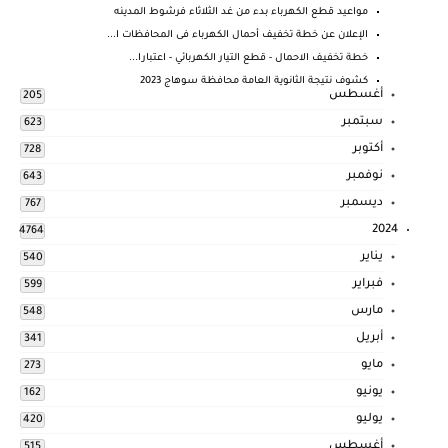
مواعيد قطع الكهرباء بدء من غد الثلاثاء فرشوط المدينه
الإعلان عن خطة تخفيف أحمال الكهرباء فى المحافظات ا...
خطة تخفيف الاحمال - قطع التيار الكهربائي - اعتبارا...
كشوف نتيجة الثانوية العامة محافظة سوهاج 2023
أغسطس
205
سبتمبر
623
أكتوبر
728
نوفمبر
643
ديسمبر
767
2024
4764
يناير
540
فبراير
599
مارس
548
أبريل
341
مايو
273
يونيو
162
يوليو
420
أغسطس
515