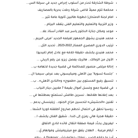
شرطة الشارقة تحذر من أسلوب إجرامي جديد في سرقة الس...
محكمة تلزم عميلاً قاضى شركة رحلات بحرية بالمصاريف
امام لجنة الامتحان| خطوبة طالبين ثانوية عامة تثير ...
وزير التربية والتعليم والتعليم الفنى يتفقد البرنام...
موعد ومكان جنازة الدكتور ياسر عبد القادر أستاذ علا...
محمد هنيدى يشوق الجمهور لفيلمه الجديد "مرعى البريم...
ترتيب الدوري المصري الممتاز 2022-2023.. تحديد الثل...
محمد هنيدي يكشف حقيقة خلافه مع عادل إمام (فيديو)
الأول من الزمالك.. هاتريك يفصل زيزو عن رقم تاريخي ...
إحالة مرتضى منصور للمحاكمة في قضية جديدة لاتهامه ب...
"جلسة تسوية" بين الأهلي وميكيسوني بعد عرض سيمبا ال...
تنسيق رفيع المستوى بين «طموح» و«النادي الأهلي».. ب...
في قضية جمع وغسل أموال بقيمة 7 ملايين دينار النياب...
بعد إعلانها طلاقها.. نسرين طافش تستمتع بعطلتها في ...
تقنين «الحشيش» لتحسين مزاج الجنود.. زيلينسكي يدعم ...
روسيا تحقق في احتمال تحطم صاروخ أطلقته كوريا الشما...
حقيقة هجرة هاني رمزي إلى كندا.. شقيق الفنان يكشف ا...
ليفربول يحدِّد قيمة صفقة انتقال قائده لنادي الاتفاق
أرقام مرعبة .. الهلال يتفق مع ميتروفيتش وفولهام يُ...
أبرز ما حققه الصربي نوفاك جوكوفيتش Djokovic في بطو...