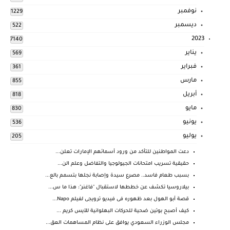
نوفمبر
1229
ديسمبر
522
2023
7140
يناير
569
فبراير
361
مارس
855
أبريل
818
مايو
830
يونيو
536
يوليو
205
دعت المواطنين للتأكد من ورود أسمائهم الإمارات تعلن...
حقيقية تسريب امتحانات الجيولوجيا والتفاضل وعلم الن...
بسبب طعام فاسد.. مصرع سيدة وإصابة نجلها بتسمم بالع...
بيلاروسيا تكشف عن خططها لاستقبال "فاغنر": هذا ما س...
قصة أبو الهول بعد ظهوره فى فيديو ترويجى لفيلم Napo...
كيف أصبح بوتين ضحية للحركات البهلوانية للآيس كريم ...
مجلس الوزراء السعودي يوافق على نظام المساهمات العق...