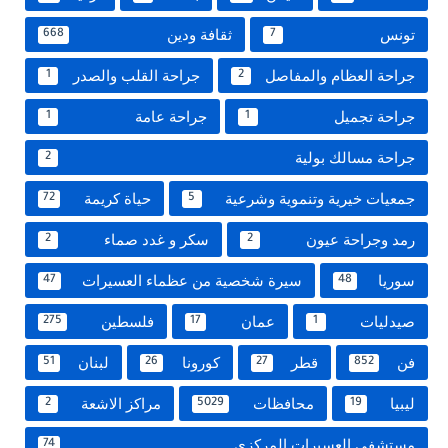
تونس
ثقافة ودين
668
7
جراحة العظام والمفاصل
جراحة القلب والصدر
1
2
جراحة تجميل
جراحة عامة
1
1
جراحة مسالك بولية
2
جمعيات خيرية وتنموية وشرعية
حياة كريمة
72
5
رمد وجراحة عيون
سكر و غدد صماء
2
2
سوريا
سيرة شخصية من عظماء العسيرات
47
48
صيدليات
عمان
فلسطين
275
17
1
فن
قطر
كورونا
لبنان
51
26
27
852
ليبيا
محافظات
مراكز الاشعة
2
5029
19
مستشفى العسيرات المركزى
74