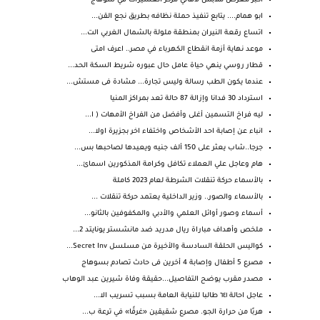
أكبر معرض ملابس لأهالي مركز العسيرات في سوهاج
ابو همام.... يتابع تنفيذ حملة نظافه بطريق نجع القن...
اتساع رقعة النيران بمنطقة ملولة بالشمال الغربي الت...
موعد نهاية أزمة انقطاع الكهرباء في مصر.. اعرف امتى
قطار روسي ينهي حياة عامل حال عبوره شريط السكة الحد...
عندما يكون الطب رسالة وليس تجارة... مشادة فى مستش...
استرداد 30 فدانا وإزالة 87 حالة تعد بمراكز المنيا
ليه فراخ التسمين أغلى وأفضل من الفراخ الأمهات ( ا...
انباء عن إصابة احد الأشخاص واختفاء اخر بجزيرة اولا...
جرجا..شاب يعثر على 150 ألف جنيه ويعيدها لصاحبها بس...
هام وعاجل علي العملاء تكافل وكرامة المذكورين اسمائ...
بالأسماء حركة تنقلات الشرطة لعام 2023 كاملة
بالأسماء والصور.. وزير الداخلية يعتمد حركة تنقلات ...
أسماء وصور أوائل العلمي والأدبي والمكفوفين بالثانو...
ملخص وأهداف مباراة ريال مدريد ضد مانشستر يونايتد 2...
كواليس الحلقة السادسة والأخيرة من مسلسل Secret Inv...
مصرع 5 أطفال وإصابة 4 أخرين فى حادث تصادم بسوهاج
مصدر مقرب يوضح التفاصيل...حقيقة وفاة شيرين عبد الوهاب
عاجل احالة ٦٤١ طالبا للنيابة العامة بسبب تسريب الا...
هربًا من حرارة الجو. مصرع شقيقين «غرقًا» في ترعة ب...