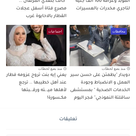
المؤبد وغرامة 100 ألف جنيه
"كانت بتعدي المزلقان"..
لتاجري مخدرات بالعسيرات
مصرع فتاة أسفل عجلات
القطار بالاحايوة غرب
محافظات
اجتماعيات
منذ بضع لحظات
منذ بضع لحظات
دويدار "يطمئن على حسن سير
يعني إيه بنت تروح عزومه فطار
العمل و الانضباط وجودة
عند أهل خطيبها .. ترجع
الخدمات الصحية " بمستشفى
لأهلها ميــ ـته ورقـ.ـبتها
ساقلتة النموذجي" فجر اليوم
مكــسورة!
تعليقات