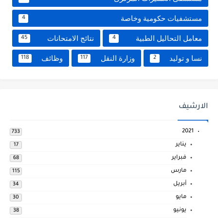
مستشفيات حكومية وخاصة
4
معامل التحاليل الطبية
نتائج الامتحانات
45
4
نسا و توليد
وزارة النقل
وظائف
118
117
2
الارشيف
2021
733
يناير
17
فبراير
68
مارس
115
أبريل
34
مايو
30
يونيو
38