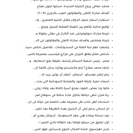
محمد حماقي يروج لأغنيته الجديدة: استنوا لمون نعناع
أهداف مباراة الأهلى والمقاولون العرب بالدورى (4 / 1)
استقرار أسعار صرف الدولار مقابل الجنيه المصري.. وا...
توقيع مذكرة تفاهم بين الهيئة الملكية للجبيل وينبع ...
نتيجة مباراة دجوكوفيتش ضد ألكاراز في نهائي بطولة و...
نتيجة وملخص وأهداف مباراة الأهلي والمقاولون في الد...
وضعت لهم حبة الغلة في السندوتشات.. تفاصيل تخلص سيد...
شخص ملثم يطلق النيران علي مزارع فيتسبب بمصرعة بالس...
مصر.. رئيس شعبة السجائر يكشف حقيقة رفع أسعارها.. و...
تجاوز محمد صلاح؟ نجم مانشستر يونايتد يدخل قائمة ال...
رغم إعلان موسكو.. أردوغان: أعتقد أن بوتين يريد الا...
أسماء حمزة عازفة العود والملحنة السودانية التي يحت...
ماتوا ورا بعض..الموت يفجع أسرة كاملة بعد وفاة زوجي...
ربة منزل تنهي حياتها بتناول مادة سامة في سوهاج لمر...
استدعاء أهل شاب لقى مصرعه عقب تخلصه من حياته فى ال...
نادٍ إسباني يدعم تركي آل الشيخ بهذه الطريقة بعد خض...
بعد نسخة بيضاء لولي عهد السعودية.. أردوغان يهدي أم...
أول تعليق من سيكو فوفانا بعد انتقاله لنادي النصر ا...
بايدن لهرتسوغ: فتحنا المجال الجوي لإسرائيل فوق الس...