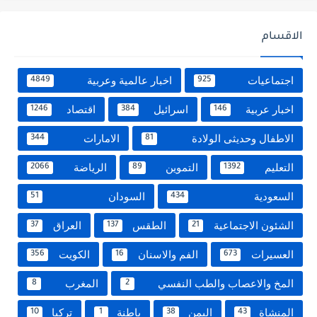
الاقسام
اجتماعيات
اخبار عالمية وعربية
4849
925
اخبار عربية
اسرائيل
اقتصاد
1246
384
146
الاطفال وحديثى الولادة
الامارات
344
81
التعليم
التموين
الرياضة
2066
89
1392
السعودية
السودان
51
434
الشئون الاجتماعية
الطقس
العراق
37
137
21
العسيرات
الفم والاسنان
الكويت
356
16
673
المخ والاعصاب والطب النفسي
المغرب
8
2
المنشاة
اليمن
باطنة
تركيا
10
1
38
43