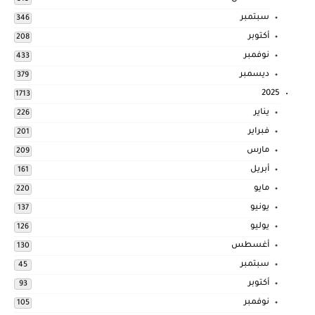
سبتمبر
346
أكتوبر
208
نوفمبر
433
ديسمبر
379
2025
1713
يناير
226
فبراير
201
مارس
209
أبريل
161
مايو
220
يونيو
137
يوليو
126
أغسطس
130
سبتمبر
45
أكتوبر
93
نوفمبر
105