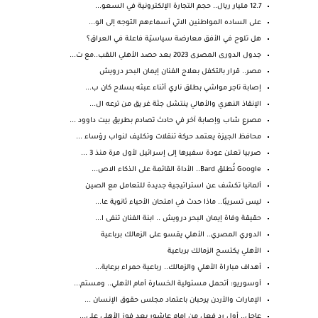
12.7 مليار ريال.. حجم التجارة الإلكترونية في السعو...
على الساده المواطنين الاتي أسماءهم التوجه إلى الو...
هل تلوح في الأفق معارضة سياسيّة فاعلة في العراق؟
جدول الدورى المصرى 2023 بعد حصد الأهلي اللقب..مع ت...
مصر.. قرار بالتكفل بعلاج الفنان إيمان البحر درويش
إصابة تاجر مواشي بطلق ناري أثناء عبثه بسلاح كان ب...
الإنقاذ النهري والأهالي ينتشل جثة غر يق من ترعه ال...
مصرع شاب وإصابة آخر في حادث تصادم بطريق بيت داوود ...
محافظ الجيزة يعتمد حركة تنقلات وتكليف لنواب رؤساء ...
صربيا تعلن عودة سفيرها إلى إسرائيل لأول مرة منذ 3 ...
Google تُطلق Bard.. الأداة القائمة على الذكاء الاص...
ألمانيا تكشف عن استراتيجية جديدة للتعامل مع الصين
ليس تسريبًا.. ماذا حدث في امتحان الأحياء ثانوية عا...
حقيقة وفاة إيمان البحر درويش .. ابنة الفنان تنفى ا...
الدوري المصري.. الأهلي يقسو على الزمالك برباعية
الأهلي يكتسح الزمالك برباعية
أهداف مباراة الأهلي والزمالك.. رباعية حمراء برعاية...
أوسوريو: أتحمل مسئولية الخسارة أمام الأهلي.. ومستم...
الإمارات والأردن يرحبان باعتماد مجلس حقوق الإنسان ...
عاجل.. أول رد فعل من إمام عاشور بعد فوز الأهلي على...