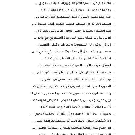
ماذا نعلم عن الأسرة الضيقة لوزير الداخلية السعودي ...
بعد ما قاله عن السعودية.. تداول لقطة لبايدن بلقاء ...
جدل بعد تعيين رئيس أرامكو السعودية أمين الناصر بـ"...
السعودية.. تداول مشهد "مهيب" لتغيير "أغلى" كسوة با...
بعد استثمار سعودي بمليار دولار.. تفاعل على سيارة ل...
تفاعل على ما فعله لاعبو اتحاد جدة السعودي مع كريم ...
زيارة أردوغان إلى السعودية والإمارات وقطر.. النفيس...
محمد بن راشد يصل إلى جدة.. وتفاعل على رفع علمي الس...
إحالة جدّ الطفلة لين طالب إلى القضاء... في "دائرة ...
اعتقال عارضة الأزياء الأمريكية جيجي حديد بتهمة حيا...
شيخة قطرية تعلق على إهداء أردوغان سيارة "توغ" لأمي...
وفاة طبيب قلب أثناء عمله بمستشفى في الشرقية
الصورة الاولى للشاب المتوفى جراء حادث اليم بالعسيرات
بشاشة دائرية ضخمة.. ميني تكشف عن التصميم الداخلي ا...
ريال مدريد وأديداس يقدمان القميص الاحتياطي لموسم 2...
كأس الملك.. الهلال يبدأ حملة الدفاع عن لقبه أمام ا...
هافيرتز يسجل أول أهدافه مع أرسنال فى خماسية نجوم ا...
آخر شائعات سوق الانتقالات.. ألبا يستعد لمرافقة ميس...
آبل تمنح ميزة إضافة عدسات طبية إلى سماعة الواقع ال...