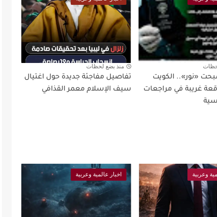
حظات
منذ بضع لحظات
بحت «نور».. الكويت
تفاصيل مفاجئة جديدة حول اغتيال
ة غريبة في مراجعات
سيف الإسلام معمر القذافي
سية
مية وعربية
اخبار عالمية وعربية