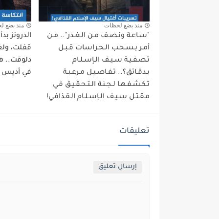
منذ بضع لحظات
منذ بضع ل
"سـاعـة ونـصـف مـن الـغـدر".. مـن
الدرونز بد
أمـر بـسـحـب الـحـراسات قـبـل
قفلت، ولغة
تـصـفـيـة سـيـف الـإسـلـام
دلوقت.. ه
بـدقـائق؟.. تـفـاصـيـل مـرعـبـة
في أديس أب
تـكـشـفـهـا لـجـنـة الـتـحـقـيـق فـي
مـقـتـل سـيـف الـإسـلـام الـقـذافـي!
تعليقات
إرسال تعليق