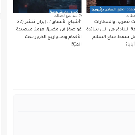
حظات
منذ بضع لحظات
أت تضرب، والمطارات
"أشباح الأعماق".. إيران تنشر (22
 البنادق هي اللي سائدة
غواصة) في مضيق هرمز: مـ،ـصيدة
ل سقط قناع السلام
الألغام وصـ،ـواريخ الكروز تحت
ابا؟
الميّة!