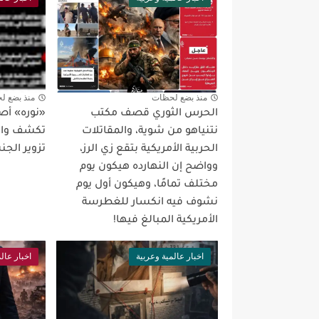
منذ بضع لحظات
منذ بضع ل
الحرس الثوري قصف مكتب
«نوره» أص
نتنياهو من شوية، والمقاتلات
تكشف واقع
الحربية الأمريكية بتقع زي الرز،
تزوير الجن
وواضح إن النهارده هيكون يوم
مختلف تمامًا، وهيكون أول يوم
نشوف فيه انكسار للغطرسة
الأمريكية المبالغ فيها!
اخبار عالمية وعربية
اخبار عال