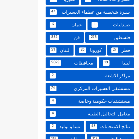
سيرة شخصية من عظماء العسيرات
47
صيدليات
عمان
17
1
فلسطين
فن
852
275
قطر
كورونا
لبنان
51
26
27
ليبيا
محافظات
5029
19
مراكز الاشعة
2
مستشفى العسيرات المركزى
74
مستشفيات حكومية وخاصة
4
معامل التحاليل الطبية
4
نتائج الامتحانات
نسا و توليد
2
45