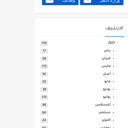
وزارة النقل
وظائف
118
117
الارشيف
2021
733
يناير
17
فبراير
68
مارس
115
أبريل
34
مايو
30
يونيو
38
يوليو
110
أغسطس
86
سبتمبر
64
أكتوبر
24