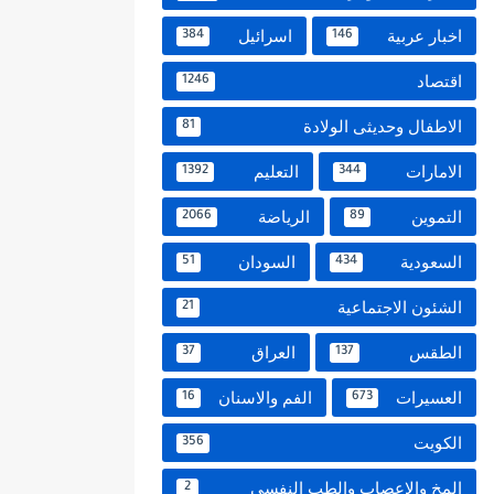
اخبار عربية
اسرائيل
384
146
اقتصاد
1246
الاطفال وحديثى الولادة
81
الامارات
التعليم
1392
344
التموين
الرياضة
2066
89
السعودية
السودان
51
434
الشئون الاجتماعية
21
الطقس
العراق
37
137
العسيرات
الفم والاسنان
16
673
الكويت
356
المخ والاعصاب والطب النفسي
2