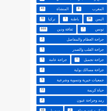
المغرب
المنشاة
43
8
اليمن
باطنة
تركيا
10
1
38
تونس
ثقافة ودين
668
7
جراحة العظام والمفاصل
2
جراحة القلب والصدر
1
جراحة تجميل
جراحة عامة
1
1
جراحة مسالك بولية
2
جمعيات خيرية وتنموية وشرعية
5
حياة كريمة
72
رمد وجراحة عيون
2
سكر و غدد صماء
سوريا
48
2