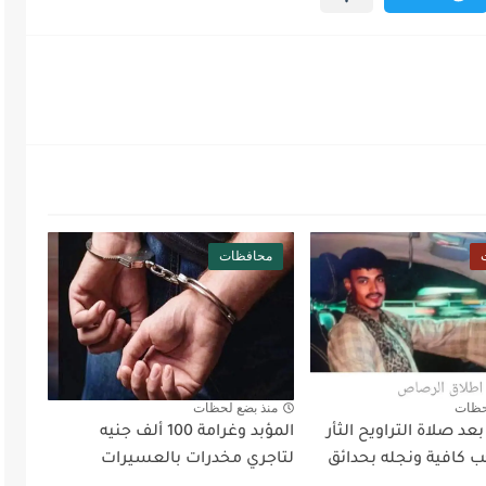
محافظات
حظات
منذ بضع لحظات
د صلاة التراويح الثأر
المؤبد وغرامة 100 ألف جنيه
 كافية ونجله بحدائق
لتاجري مخدرات بالعسيرات