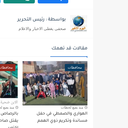
بواسطة : رئيس التحرير
صحفى يغطى الاخبار والاعلام
مقالات قد تهمك
محافظات
محافظات
منذ بضع لحظات
منذ بضع ل
الهواري والصمطي في حفل
بالرصاص بع
مساندة وتكريم ذوي الهمم
يقتل صاحب