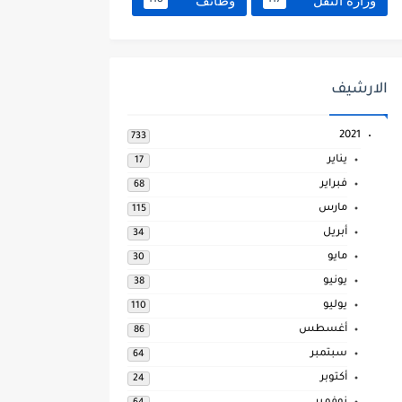
وزارة النقل
وظائف
118
117
الارشيف
2021
733
يناير
17
فبراير
68
مارس
115
أبريل
34
مايو
30
يونيو
38
يوليو
110
أغسطس
86
سبتمبر
64
أكتوبر
24