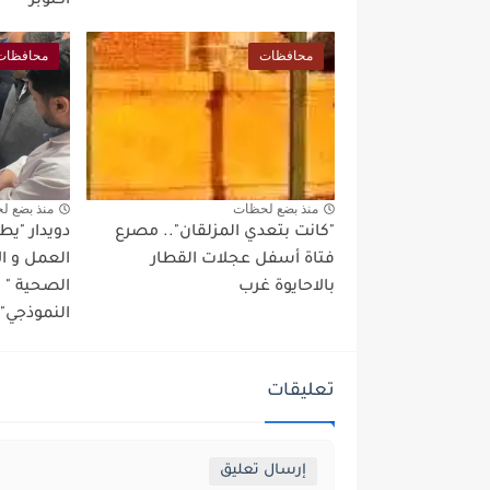
اكتوبر
محافظات
محافظات
منذ بضع لحظات
منذ بضع ل
"كانت بتعدي المزلقان".. مصرع
دويدار "ي
فتاة أسفل عجلات القطار
العمل و ا
بالاحايوة غرب
الصحية "
النموذجي" 
تعليقات
إرسال تعليق