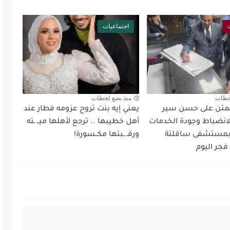
اجتماعيات
حظات
منذ بضع لحظات
طمئن على حسن سير
يعني إيه بنت تروح عزومه فطار عند
لانضباط وجودة الخدمات
أهل خطيبها .. ترجع لأهلها ميــ ـته
 بمستشفى ساقلتة
ورقـ.ـبتها مكــسورة!
فجر اليوم