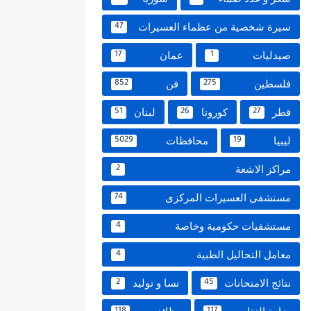
سيرة شخصية من عظماء العسيرات
47
صيدليات
عمان
17
1
فلسطين
فن
852
275
قطر
كورونا
لبنان
51
26
27
ليبيا
محافظات
5029
19
مراكز الاشعة
2
مستشفى العسيرات المركزى
74
مستشفيات حكومية وخاصة
4
معامل التحاليل الطبية
4
نتائج الامتحانات
نسا و توليد
2
45