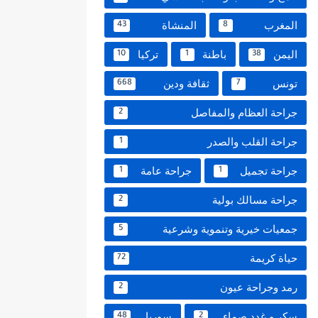
المغرب
المنشاة
43
8
اليمن
باطنة
تركيا
10
1
38
تونس
ثقافة ودين
668
7
جراحة العظام والمفاصل
2
جراحة القلب والصدر
1
جراحة تجميل
جراحة عامة
1
1
جراحة مسالك بولية
2
جمعيات خيرية وتنموية وشرعية
5
حياة كريمة
72
رمد وجراحة عيون
2
سكر و غدد صماء
سوريا
48
2