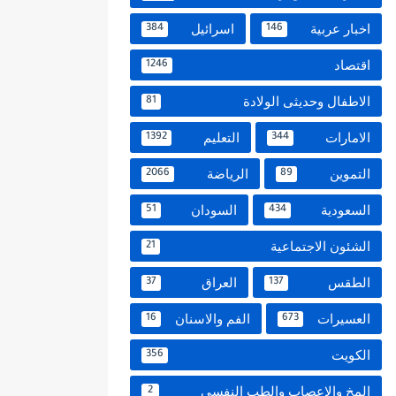
اخبار عربية
اسرائيل
384
146
اقتصاد
1246
الاطفال وحديثى الولادة
81
الامارات
التعليم
1392
344
التموين
الرياضة
2066
89
السعودية
السودان
51
434
الشئون الاجتماعية
21
الطقس
العراق
37
137
العسيرات
الفم والاسنان
16
673
الكويت
356
المخ والاعصاب والطب النفسي
2