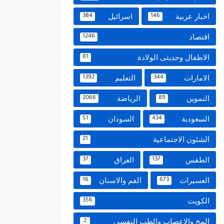
اخبار عربية
اسرائيل
384
146
اقتصاد
1246
الاطفال وحديثى الولادة
81
الامارات
التعليم
1392
344
التموين
الرياضة
2066
89
السعودية
السودان
51
434
الشئون الاجتماعية
21
الطقس
العراق
37
137
العسيرات
الفم والاسنان
16
673
الكويت
356
المخ والاعصاب والطب النفسي
2