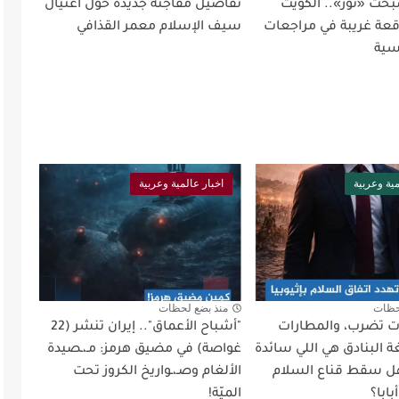
بحت «نور».. الكويت
تفاصيل مفاجئة جديدة حول اغتيال
ة غريبة في مراجعات
سيف الإسلام معمر القذافي
سية
مية وعربية
اخبار عالمية وعربية
حظات
منذ بضع لحظات
أت تضرب، والمطارات
"أشباح الأعماق".. إيران تنشر (22
 البنادق هي اللي سائدة
غواصة) في مضيق هرمز: مـ،ـصيدة
ل سقط قناع السلام
الألغام وصـ،ـواريخ الكروز تحت
ابا؟
الميّة!