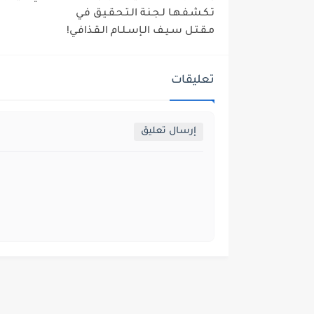
تـكـشـفـهـا لـجـنـة الـتـحـقـيـق فـي
مـقـتـل سـيـف الـإسـلـام الـقـذافـي!
تعليقات
إرسال تعليق