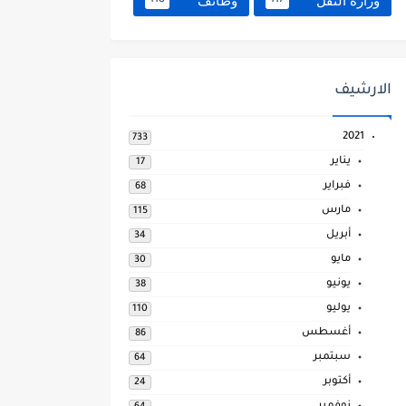
وزارة النقل
وظائف
118
117
الارشيف
2021
733
يناير
17
فبراير
68
مارس
115
أبريل
34
مايو
30
يونيو
38
يوليو
110
أغسطس
86
سبتمبر
64
أكتوبر
24