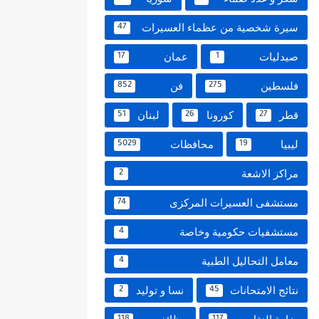
سيرة شخصية من عظماء العسيرات
47
صيدليات
عمان
17
1
فلسطين
فن
852
275
قطر
كورونا
لبنان
51
26
27
ليبيا
محافظات
5029
19
مراكز الاشعة
2
مستشفى العسيرات المركزى
74
مستشفيات حكومية وخاصة
4
معامل التحاليل الطبية
4
نتائج الامتحانات
نسا و توليد
2
45