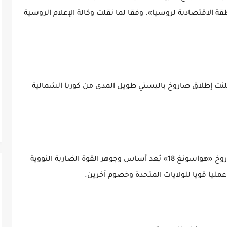
لاقتصادية لروسيا»، وفقا لما نقلت وكالة الإعلام الروسية
أعلنت إطلاق صاروخ باليستي طويل المدى من كوريا الشمالية
وأوضحت وسائل إعلام لكوريا الشمالية أن الصاروخ «هواسونغ 18» يُعد أساس وجوهر القوة الضاربة النووية
 عمليا قويا للولايات المتحدة وخصوم آخرين.