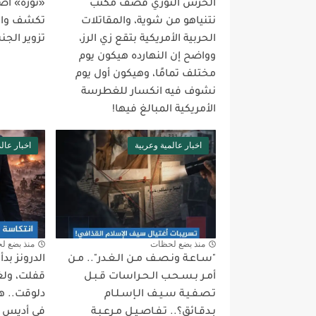
الحرس الثوري قصف مكتب
«نوره» أص
نتنياهو من شوية، والمقاتلات
تكشف واقع
الحربية الأمريكية بتقع زي الرز،
تزوير الجن
وواضح إن النهارده هيكون يوم
مختلف تمامًا، وهيكون أول يوم
نشوف فيه انكسار للغطرسة
الأمريكية المبالغ فيها!
اخبار عالمية وعربية
اخبار عال
منذ بضع لحظات
منذ بضع ل
"سـاعـة ونـصـف مـن الـغـدر".. مـن
الدرونز بد
أمـر بـسـحـب الـحـراسات قـبـل
قفلت، ولغة
تـصـفـيـة سـيـف الـإسـلـام
دلوقت.. ه
بـدقـائق؟.. تـفـاصـيـل مـرعـبـة
في أديس أب