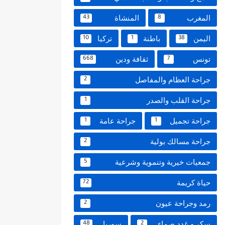
المغرب
المنشاة
43
8
اليمن
باطنة
تركيا
10
1
38
تونس
ثقافة ودين
668
7
جراحة العظام والمفاصل
2
جراحة القلب والصدر
1
جراحة تجميل
جراحة عامة
1
1
جراحة مسالك بولية
2
جمعيات خيرية وتنموية وشرعية
5
حياة كريمة
72
رمد وجراحة عيون
2
سكر و غدد صماء
سوريا
48
2