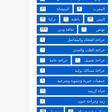
المغرب
المنشاة
43
8
اليمن
باطنة
تركيا
10
1
38
تونس
ثقافة ودين
668
7
جراحة العظام والمفاصل
2
جراحة القلب والصدر
1
جراحة تجميل
جراحة عامة
1
1
جراحة مسالك بولية
2
جمعيات خيرية وتنموية وشرعية
5
حياة كريمة
72
رمد وجراحة عيون
2
سكر و غدد صماء
سوريا
48
2