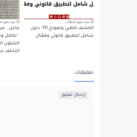
منذ بضع لحظات
منذ بضع ل
الكشف الطبي ونموذج 111: دليل
عاجل.. من
شامل لتطبيق قانوني وفعّال
" تكافل وك
الشئون الا
التخلف عن
تعليقات
إرسال تعليق