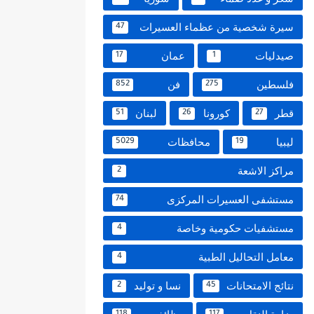
سيرة شخصية من عظماء العسيرات
47
صيدليات
عمان
17
1
فلسطين
فن
852
275
قطر
كورونا
لبنان
51
26
27
ليبيا
محافظات
5029
19
مراكز الاشعة
2
مستشفى العسيرات المركزى
74
مستشفيات حكومية وخاصة
4
معامل التحاليل الطبية
4
نتائج الامتحانات
نسا و توليد
2
45