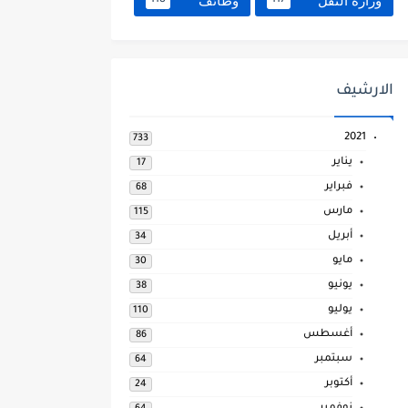
وزارة النقل
وظائف
118
117
الارشيف
2021
733
يناير
17
فبراير
68
مارس
115
أبريل
34
مايو
30
يونيو
38
يوليو
110
أغسطس
86
سبتمبر
64
أكتوبر
24