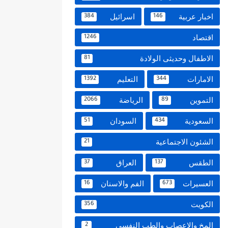
اخبار عربية
اسرائيل
384
146
اقتصاد
1246
الاطفال وحديثى الولادة
81
الامارات
التعليم
1392
344
التموين
الرياضة
2066
89
السعودية
السودان
51
434
الشئون الاجتماعية
21
الطقس
العراق
37
137
العسيرات
الفم والاسنان
16
673
الكويت
356
المخ والاعصاب والطب النفسي
2