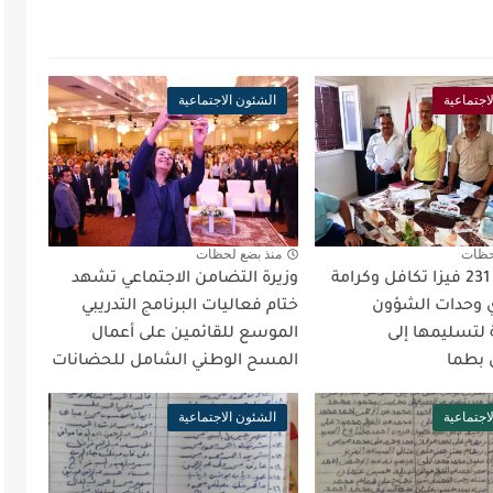
اجتماعية
الشئون الاجتماعية
حظات
منذ بضع لحظات
توزيع عدد 231 فيزا تكافل وكرامة
وزيرة التضامن الاجتماعي تشهد
 وحدات الشؤون
ختام فعاليات البرنامج التدريبي
 لتسليمها إلى
الموسع للقائمين على أعمال
 بطما
المسح الوطني الشامل للحضانات
اجتماعية
الشئون الاجتماعية