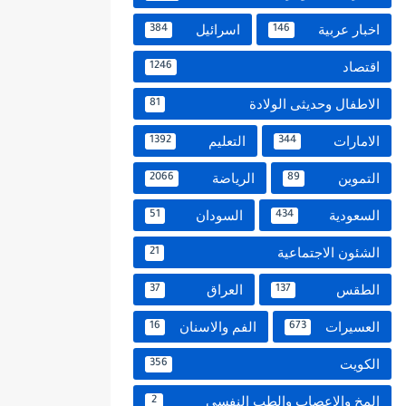
اخبار عربية
اسرائيل
384
146
اقتصاد
1246
الاطفال وحديثى الولادة
81
الامارات
التعليم
1392
344
التموين
الرياضة
2066
89
السعودية
السودان
51
434
الشئون الاجتماعية
21
الطقس
العراق
37
137
العسيرات
الفم والاسنان
16
673
الكويت
356
المخ والاعصاب والطب النفسي
2