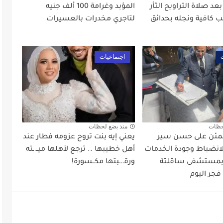
د صلاة التراويح الثأر
المؤبد وغرامة 100 ألف جنيه
 كافية ونجله بحدائق
لتاجري مخدرات بالعسيرات
اجتماعيات
حظات
منذ بضع لحظات
طمئن على حسن سير
يعني إيه بنت تروح عزومه فطار عند
لانضباط وجودة الخدمات
أهل خطيبها .. ترجع لأهلها ميــ ـته
 بمستشفى ساقلتة
ورقـ.ـبتها مكــسورة!
فجر اليوم