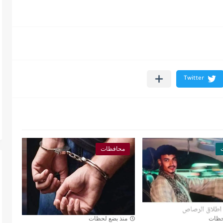
محافظات
حظات
منذ بضع لحظات