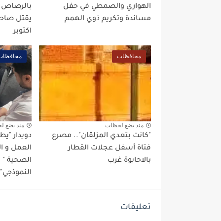
الهواري والصمطي في حفل
بالرصاص بع
مساندة وتكريم ذوي الهمم
يقتل صاحب
اكتوبر
محافظات
محافظات
منذ بضع لحظات
منذ بضع ل
"كانت بتعدي المزلقان".. مصرع
دويدار "ي
فتاة أسفل عجلات القطار
العمل و ا
بالاحايوة غرب
الصحية "
النموذجي" 
تعليقات