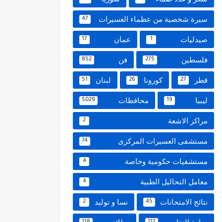
سيرة شخصية من عظماء العسيرات
47
صيدليات
عمان
17
1
فلسطين
فن
852
275
قطر
كورونا
لبنان
51
26
27
ليبيا
محافظات
5029
19
مراكز الاشعة
2
مستشفى العسيرات المركزى
74
مستشفيات حكومية وخاصة
4
معامل التحاليل الطبية
4
نتائج الامتحانات
نسا و توليد
2
45