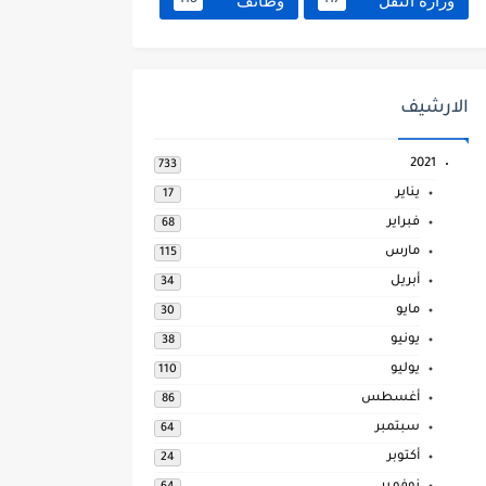
وزارة النقل
وظائف
118
117
الارشيف
2021
733
يناير
17
فبراير
68
مارس
115
أبريل
34
مايو
30
يونيو
38
يوليو
110
أغسطس
86
سبتمبر
64
أكتوبر
24