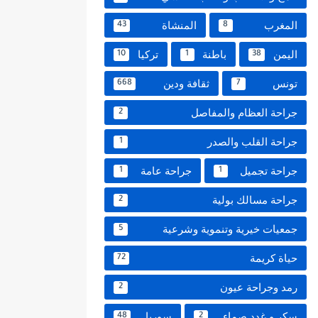
المغرب
المنشاة
43
8
اليمن
باطنة
تركيا
10
1
38
تونس
ثقافة ودين
668
7
جراحة العظام والمفاصل
2
جراحة القلب والصدر
1
جراحة تجميل
جراحة عامة
1
1
جراحة مسالك بولية
2
جمعيات خيرية وتنموية وشرعية
5
حياة كريمة
72
رمد وجراحة عيون
2
سكر و غدد صماء
سوريا
48
2