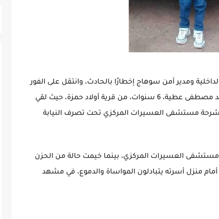
داخلية ومدير أمن سوهاج إخطارًا بالحادث، وانتقل على الفور
رجال الشرطة وتبين أن الطفل الغريق يُدعى أحمد مصطفى عطية، 6 سنوات، من قرية أولاد حمزة، حيث لقي
ى مشرحة مستشفى العسيرات المركزي تحت تصرف النيابة
 مستشفى العسيرات المركزي، بينما خيمت حالة من الحزن
 أمام منزل أسرته يتبادلون المواساة والدموع، في مشهد