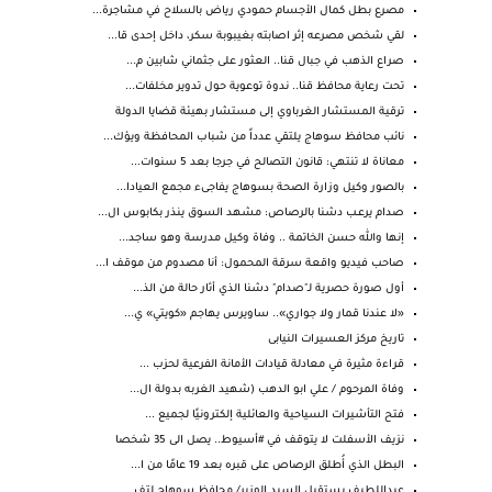
مصرع بطل كمال الأجسام حمودي رياض بالسلاح في مشاجرة...
لقي شخص مصرعه إثر اصابته بغيبوبة سكر، داخل إحدى قا...
صراع الذهب في جبال قنا.. العثور على جثماني شابين م...
تحت رعاية محافظ قنا.. ندوة توعوية حول تدوير مخلفات...
ترقية المستشار الغرباوي إلى مستشار بهيئة قضايا الدولة
نائب محافظ سوهاج يلتقي عدداً من شباب المحافظة ويؤك...
معاناة لا تنتهي: قانون التصالح في جرجا بعد 5 سنوات...
بالصور وكيل وزارة الصحة بسوهاج يفاجىء مجمع العيادا...
صدام يرعـب دشنا بالرصاص: مشهد السوق ينذر بكابوس ال...
إنها والله حسن الخاتمة .. وفاة وكيل مدرسة وهو ساجد...
صاحب فيديو واقعة سرقة المحمول: أنا مصدوم من موقف ا...
أول صورة حصرية لـ"صدام" دشنا الذي أثار حالة من الذ...
«لا عندنا قمار ولا جواري».. ساويرس يهاجم «كويتي» ي...
تاريخ مركز العسيرات النيابى
قراءة مثيرة في معادلة قيادات الأمانة الفرعية لحزب ...
وفاة المرحوم / علي ابو الدهب (شهيد الغربه بدولة ال...
فتح التأشيرات السياحية والعائلية إلكترونيًا لجميع ...
نزيف الأسفلت لا يتوقف في #أسيوط.. يصل الى 35 شخصا
البطل الذي أُطلق الرصاص على قبره بعد 19 عامًا من ا...
عبداللطيف يستقبل السيد الوزير/ محافظ سوهاج لتف