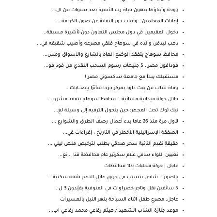
زوجة وأبناؤها ينهون حياة رب الأسرة بعد سنوات من ال...
إهانات المعلمين.. وغياب دور النقابة عن صون الكرامة...
دخول المقيمين في دول مجلس التعاون دون تأشيرة مسبقة...
ذهب ليدفن والده في سوهاج فلقي مصرعه وأصيب شقيقه في...
محافظ سوهاج يتفقد الوضع العام بالشارع والأسواق ومس...
فودافون مصر.. 5 جنيهات رسوم السحب النقدي من فودافو...
مستقبلك يبدأ مع جامعة ساكسوني مصر !
وفاة شاب من بيت داود بمركز جرجا متأثرًا بإصـ.ـابات...
خلال جولة ميدانية مسائية .. محافظ سوهاج يتفقد مشرو...
تيك توك تحت المجهر: حين يتحول الترفيه إلى وسيلة لغ...
لأول مرة منذ 26 عاما بدء أعمال رصف الطرق والشوارع ...
الصفقة الإسرائيلية الأخطر في التاريخ : إغراءات غي...
حقيقة تقدم النائبة سحر صدقي بطلب لترخيص ملهى ليلي ...
تعيين اللواء سامي علام سكرتير عام محافظة قنا .. تع...
عاجل | حركة محليات بـ10 محافظات
بالصور .. شاحن يتسبب في حريق هائل التهم شقة سكنية ...
5 سائقين نقل وتاجر خضراوات في المنوفية يقيّدون 3 ل...
عاجل..مصرع طفل اثناء السباحة بنهر النيل بالعسيرات
موعد جنازة الشاب الشهيد / هيثم رفاعي محمد رفاعي اب...