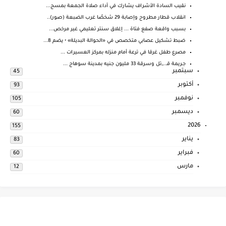
نقيب السادة الأشراف يشارك في أداء صلاة الجمعة بمسج...
انقلاب قطار مطروح وإصابة 29 شخصًا غرب الضبعة (صور)..
بسبب واقعة صفع فتاة ... إغلاق سنتر تعليمي غير مرخص...
ضبط تشكيل عصابي متخصص في «الحوالة البديلة» • يضم 8...
مصرع طفل غرقا في ترعة أمام منزله بمركز العسيرات ...
جـريمة قـ..,,تل وسـرقة 33 مليون جنيه بمدينة سوهاج ...
سبتمبر
45
أكتوبر
93
نوفمبر
105
ديسمبر
60
2026
155
يناير
83
فبراير
60
مارس
12