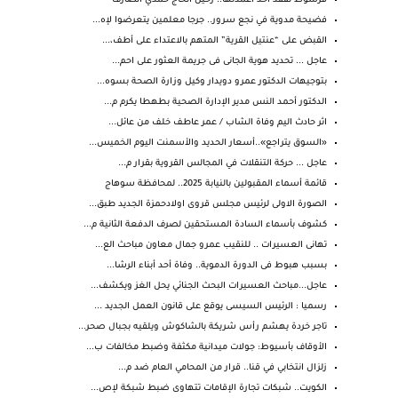
فرشوط تفقد أحد أعمدتها.. رحيل الحاج حمدي الصارف
فضيحة مدوية في نجع سرور.. جرجا معلمين يتعرضوا لإه...
القبض على “عنتيل القرية” المتهم بالاعتداء على أطف،...
عاجل ... تحديد هوية الجانى فى جريمة العثور على احم...
بتوجيهات الدكتور عمرو دويدار وكيل وزارة الصحة بسوه...
الدكتور أحمد النس مدير الإدارة الصحية بطهطا يكرم م...
اثر حادث اليم وفاة الشاب / عمر عاطف خلف من ‏عائل...
«السوق يتراجع»..أسعار الحديد والأسمنت اليوم الخميس...
عاجل ... حركة التنقلات في المجالس القروية بقرار م...
قائمة أسماء المقبولين بالنيابة 2025.. لمحافظة سوهاج
الصورة الاولى لرئيس مجلس قروى اولادحمزة الجديد طبق...
كشوف بأسماء السادة المستحقين لصرف الدفعة الثانية م...
تهانى العسيرات .. للنقيب عمرو جمال معاون مباحث الع...
بسبب هبوط فى الدورة الدموية.. وفاة أحد أبناء الرشا...
عاجل...مباحث العسيرات البحث الجنائي يحل الغز ويكشف...
رسميا : الرئيس السيسى يوقع على قانون العمل الجديد ...
تاجر خردة يهشم رأس شريكة بالشاكوش ويلقيه بجبال صحر...
الأوقاف بأسيوط: جولات ميدانية مكثفة وضبط مخالفات ب...
زلزال انتخابي في قنا.. قرار من المحامي العام ضد م...
الكويت.. شبكات تجارة الإقامات تتهاوى ضبط شبكة لإص...