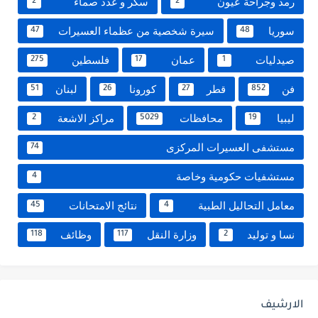
رمد وجراحة عيون
سكر و غدد صماء
2
2
سوريا
سيرة شخصية من عظماء العسيرات
47
48
صيدليات
عمان
فلسطين
275
17
1
فن
قطر
كورونا
لبنان
51
26
27
852
ليبيا
محافظات
مراكز الاشعة
2
5029
19
مستشفى العسيرات المركزى
74
مستشفيات حكومية وخاصة
4
معامل التحاليل الطبية
نتائج الامتحانات
45
4
نسا و توليد
وزارة النقل
وظائف
118
117
2
الارشيف