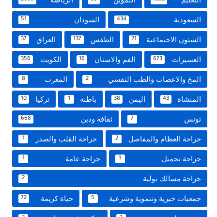
السعودية
السودان
51
434
الشئون الاجتماعية
الطقس
العراق
37
137
21
العسيرات
الفم والاسنان
الكويت
356
16
673
المخ والاعصاب والطب النفسي
المغرب
8
2
المنشاة
اليمن
باطنة
تركيا
10
1
38
43
تونس
ثقافة ودين
668
7
جراحة العظام والمفاصل
جراحة القلب والصدر
1
2
جراحة تجميل
جراحة عامة
1
1
جراحة مسالك بولية
2
جمعيات خيرية وتنموية وشرعية
حياة كريمة
72
5