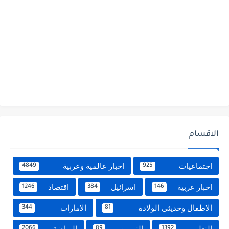
الاقسام
اجتماعيات
اخبار عالمية وعربية
4849
925
اخبار عربية
اسرائيل
اقتصاد
1246
384
146
الاطفال وحديثى الولادة
الامارات
344
81
التعليم
التموين
الرياضة
2066
89
1392