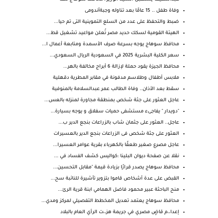
وفاة طفل .. 15 عامًا بعد تناوله وجبةأندومى
ضبط والتحفظ على عدد من السلع التموينية التى تم حيا...
الهيئة القومية لسكك حديد مصر تُعلن مواعيد تشغيل قط...
محافظ سوهاج يوجه بسرعة صرف الأسمدة ومتابعة أعمال ا...
سعر الكلية البشرية 2025 في السعودية الريال السعودي...
محافظ الجيزة يقود حملة لإزالة 6 أبراج مخالفة بالهر...
ملابس أطفال وطلاسم مدفونة في مقابر المطرية دقهلية
سقط بعد الأذان.. وفاة الطالب عمر عبدالسلامة بالمنوفية
عاجل العثور على جثة شخص بمنطقة مجاورة لمنزله بالعس...
"دويدار " يفاجىء مستشفى حميات سفلاق و يوجه بسيارة...
عاجل.. العثور على جثمان شاب بالزراعات بنجع الدير ب...
العثور على جثة شخص فى الزراعات بنجع الدير بالعسيرات
عاجل مصرع صغير طعقًا بالكهرباء بقرية عوامر العسيرا...
نقلا عن صفحة ديوان البلينا :كواليس كشف الفساد في ...
محافظ سوهاج يصدر قرارًا بزيادة قيمة "مقابل التحسين...
القبض على عدة أشخاص قاموا بتزوير تأشيرة للنائبة سح...
منح الباحثة عبير محمود فاضل الهمامي ابنة قرية الرئ...
محافظ سوهاج يعتمد تعديل المخطط التفصيلي لمركز ومدي...
إعدا،،م قاضٍ مصري في جريمة هز،،ت الرأي العام بالبلاد