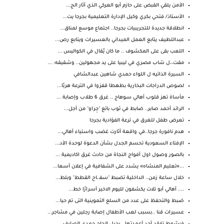
الأمن يلقي القبض على حازم أبو العركي الذي أثار الج...
الأستاذ/ فتحي بكري وكيل الإدارة التعليمية بجرجا يت...
انطلاقة جديدة للتجريبيات بجرجا.. اجتماع موسع لمناق...
عبداللطيف يتابع العمل الميداني بالعسيرات ويتابع رص...
اللعب بقى على المكشوف .. ما كان يٌقال في الكواليس ...
مقت،،ل شاب مصري في ليبيا على يد مجهولين.. وشقيقه: ...
السيرة الذاتيه ل اللواء حمدي شاهين عبدالشافي
لصوص الدراجات البخارية بطهطا قفزوا في الترعة هربًا...
مأساة تهز قلوب أهالي سوهاج .. غرق 6 طلاب وإصابة ...
الرائد أحمد صابر.. ضابط في ثوب بائع "جِراو" من أجل...
تعرض طفل للغرق في ترعة الفؤادية بجرجا
هدم نافورة جرجا..في واقعة أثارت غضب واستياء أهالي...
الإفتاء السعودية تحسم الجدل بشأن الدعوة لوحدة الأد...
بالصور وصول اول أفواج النجاة من حادث غرق اكاديمية ...
...«تعليم المنشاه» يشدد على الشفافية في إعلان أسعا...
خلال ساعة زمن.. الداخلية تضبط "سفـ ـاح القطط" وبلط...
.... أهالي أبو تلات يكشفون لليوم الاخير أسرارًا خط...
ضبط والتحفظ على عدد من السلع التموينية التى تم حيا...
عسيرات قنا ..بسبب لعب الأطفال إصابة رجلين في مشاجر...