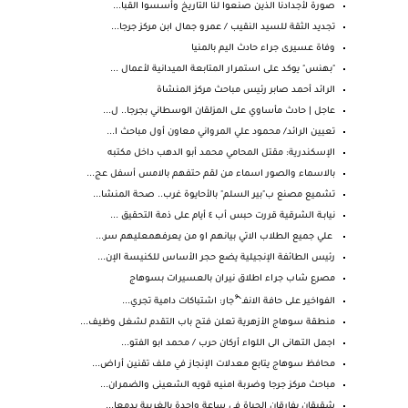
صورة لأجدادنا الذين صنعوا لنا التاريخ وأسسوا القبا...
تجديد الثقة للسيد النقيب / عمرو جمال ابن مركز جرجا...
وفاة عسيرى جراء حادث اليم بالمنيا
"بهنس" يوكد على استمرار المتابعة الميدانية لأعمال ...
الرائد أحمد صابر رئيس مباحث مركز المنشاة
عاجل | حادث مأساوي على المزلقان الوسطاني بجرجا.. ل...
تعيين الرائد/ محمود علي المرواني معاون أول مباحث ا...
الإسكندرية: مقتل المحامي محمد أبو الدهب داخل مكتبه
بالاسماء والصور اسماء من لقم حتفهم بالامس أسفل عج...
تشميع مصنع ب"بير السلم" بالأحايوة غرب.. صحة المنشا...
نيابـة الشرقية قررت حبس أب ٤ أيام على ذمة التحقيق ...
علي جميع الطلاب الاتي بيانهم او من يعرفهمعليهم سر...
رئيس الطائفة الإنجيلية يضع حجر الأساس للكنيسة الإن...
مصرع شاب جراء اطلاق نيران بالعسيرات بسوهاج
الفواخير على حافة الانفـ^ْجار: اشتباكات دامية تجري...
منطقة سوهاج الأزهرية تعلن فتح باب التقدم لشغل وظيف...
اجمل التهانى الى اللواء أركان حرب / محمد ابو الفتو...
محافظ سوهاج يتابع معدلات الإنجاز في ملف تقنين أراض...
مباحث مركز جرجا وضربة امنيه قويه الشعينى والضمران...
شقيقان يفارقان الحياة في ساعة واحدة بالغربية يدمعا...