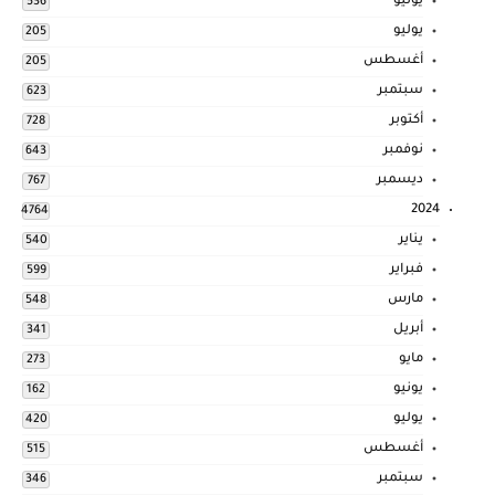
يونيو
536
يوليو
205
أغسطس
205
سبتمبر
623
أكتوبر
728
نوفمبر
643
ديسمبر
767
2024
4764
يناير
540
فبراير
599
مارس
548
أبريل
341
مايو
273
يونيو
162
يوليو
420
أغسطس
515
سبتمبر
346