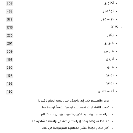
أكتوبر
208
نوفمبر
433
ديسمبر
379
2025
1713
يناير
226
فبراير
201
مارس
209
أبريل
161
مايو
220
يونيو
137
يوليو
126
أغسطس
130
جرجا والعسيرات… إيد واحدة… بس لسه الحلم ناقص!
تجديد الثقة الرائد أحمد عبدالرحمن رئيساً لوحدة مبا...
الرائد محمد بيه عبد الكريم بتعيينه رئيس مباحث الع...
محافظ سوهاج يتخذ إجراءات رادعة في واقعة مشاجرة محا...
أكثر الدعايا نجاحاً لنشر المفاهيم المرفوضة هي تلك ...