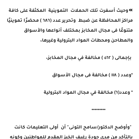
⏪وحيث أسفرت تلك الحملات التموينية المكثفة على كافة
مراكز المحافظة عن ضبط وتحرير عدد (٦٨٦ ) محضرًا تموينيًا
متنوعًا فى مجال المخابز بمختلف أنواعها والأسواق
والمطاحن ومحطات المواد البترولية وغيرها،
بإجمالى ( ٥٦٢ ) مخالفة في مجال المخابز،
*وعدد ( ١١٨ ) مخالفة فى مجال الأسواق
* وعدد(٦) مخالفة في مجال المواد البترولية
•••••••••
"وأوضح الدكتور/سامح التونى" أن أولى التعليمات كانت
بالتأكد من مدى جودة رغيف الخبز المقدم للمواطنين وكونه