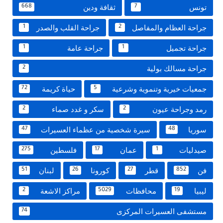
تونس
ثقافة ودين
668
7
جراحة العظام والمفاصل
جراحة القلب والصدر
1
2
جراحة تجميل
جراحة عامة
1
1
جراحة مسالك بولية
2
جمعيات خيرية وتنموية وشرعية
حياة كريمة
72
5
رمد وجراحة عيون
سكر و غدد صماء
2
2
سوريا
سيرة شخصية من عظماء العسيرات
47
48
صيدليات
عمان
فلسطين
275
17
1
فن
قطر
كورونا
لبنان
51
26
27
852
ليبيا
محافظات
مراكز الاشعة
2
5029
19
مستشفى العسيرات المركزى
74