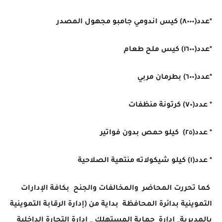
*عدد(٨٠٠٠) كيس اندومي جامبو مجهول المصدر
*عدد(١٦٠٠) كيس ملح طعام
*عدد(٦٠٠) بطرمان مربي
* عدد(٧٠) كرتونة منظفات
* عدد(٢٥) كيلو حمص بدون فواتير
* عدد(١) كيلو شيكولاته منتهية الصلاحية
كما تحررت المحاضر والمخالفات والجنح بكافة الإدارات
التموينية بدائرة المحافظة بداية من (إدارة الرقابة التموينية
بالمديرية_ إدارة حماية المستهلك _ إدارة التجارة الداخلية