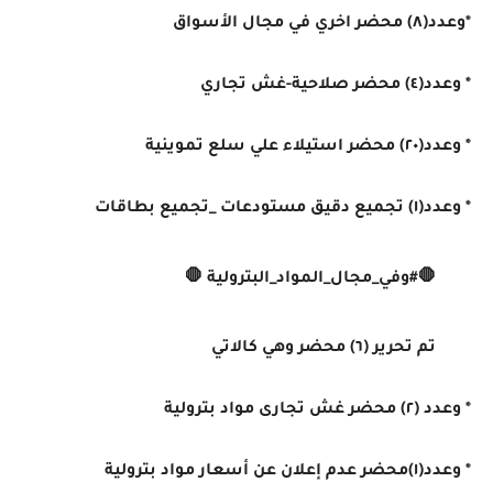
*وعدد(٨) محضر اخري في مجال الأسواق
* وعدد(٤) محضر صلاحية-غش تجاري
* وعدد(٢٠) محضر استيلاء علي سلع تموينية
* وعدد(١) تجميع دقيق مستودعات _تجميع بطاقات
🛑#وفي_مجال_المواد_البترولية 🛑
تم تحرير (٦) محضر وهي كالاتي
* وعدد (٢) محضر غش تجارى مواد بترولية
* وعدد(١)محضر عدم إعلان عن أسعار مواد بترولية