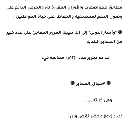
مطابق للمواصفات والأوزان المقررة له، والحرص الدائم على
وصول الدعم لمستحقيه والحفاظ على حياة المواطنين .
🛑 *وأشار التونى* إلى انه نتيجة المرور المفاجئ على عدد كبير
من المخابز البلدية
قد تم تحرير عدد (٥٦٢) مخالفه في،
🛑 #مجال_المخابز 🛑
وهي كالتالي...
*عدد (١٥٧) محضر نقص وزن،