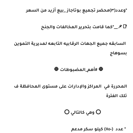
*وعدد(٣)محضر تجميع بوتاجاز _بيع أزيد من السعر
📑📌__*كما قامت بتحرير المخالفات والجنح
السابقه جميع الجهات الرقابيه التابعه لمديرية التموين
بسوهاج
🛑 #أهم_المضبوطات 🛑
المحررة في المراكز والإدارات على مستوى المحافظة ف
تلك الفترة
⭕️ وهي كالتالي ⭕️
* عدد (١١٥٠) كيلو سكر مدعم