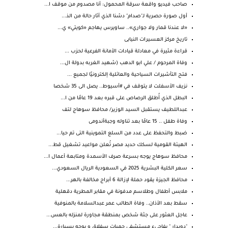
صاحب فيديو واقعة سرقة المحمول: أنا مصدوم من موقف ا...
أول صورة حصرية لـ"صدام" دشنا الذي أثار حالة من الذ...
«لا عندنا قمار ولا جواري».. ساويرس يهاجم «كويتي» ي...
تاريخ مركز العسيرات النيابى
قراءة مثيرة في معادلة قيادات الأمانة الفرعية لحزب ...
وفاة المرحوم / علي ابو الدهب (شهيد الغربه بدولة ال...
فتح التأشيرات السياحية والعائلية إلكترونيًا لجميع ...
نزيف الأسفلت لا يتوقف في #أسيوط.. يصل الى 35 شخصا
البطل الذي أُطلق الرصاص على قبره بعد 19 عامًا من ا...
عبداللطيف يستقبل السيد الوزير/ محافظ سوهاج لتف
وفاة طفل .. 15 عامًا بعد تناوله وجبةأندومى
ضبط والتحفظ على عدد من السلع التموينية التى تم حيا...
الهيئة القومية لسكك حديد مصر تُعلن مواعيد تشغيل قط...
محافظ سوهاج يوجه بسرعة صرف الأسمدة ومتابعة أعمال ا...
سعر الكلية البشرية 2025 في السعودية الريال السعودي...
محافظ الجيزة يقود حملة لإزالة 6 أبراج مخالفة بالهر...
ملابس أطفال وطلاسم مدفونة في مقابر المطرية دقهلية
سقط بعد الأذان.. وفاة الطالب عمر عبدالسلامة بالمنوفية
عاجل العثور على جثة شخص بمنطقة مجاورة لمنزله بالعس...
"دويدار " يفاجىء مستشفى حميات سفلاق و يوجه بسيارة...