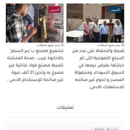
التموين
التموين
منذ بضع لحظات
منذ بضع لحظات
ضبط والتحفظ على عدد من
تشميع مصنع ب"بير السلم"
السلع التموينية التى تم
بالأحايوة غرب.. صحة المنشاه
حيازتها بغرض بيعها في
تضبط مصنع مواد غذائية غير
السوق السوداء، ومجهولة
مصرح به وتحرز 21 ألف عبوة
المصدر و لحوم غير صالحه
غير صالحة للإستخدام الآدمي .
للاستهلاك الآدمى
تعليقات