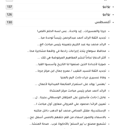
يونيو
137
يوليو
126
أغسطس
130
جرجا والعسيرات… إيد واحدة… بس لسه الحلم ناقص!
تجديد الثقة الرائد أحمد عبدالرحمن رئيساً لوحدة مبا...
الرائد محمد بيه عبد الكريم بتعيينه رئيس مباحث الع...
محافظ سوهاج يتخذ إجراءات رادعة في واقعة مشاجرة محا...
أكثر الدعايا نجاحاً لنشر المفاهيم المرفوضة هي تلك ...
صورة لأجدادنا الذين صنعوا لنا التاريخ وأسسوا القبا...
تجديد الثقة للسيد النقيب / عمرو جمال ابن مركز جرجا...
وفاة عسيرى جراء حادث اليم بالمنيا
"بهنس" يوكد على استمرار المتابعة الميدانية لأعمال ...
الرائد أحمد صابر رئيس مباحث مركز المنشاة
عاجل | حادث مأساوي على المزلقان الوسطاني بجرجا.. ل...
تعيين الرائد/ محمود علي المرواني معاون أول مباحث ا...
الإسكندرية: مقتل المحامي محمد أبو الدهب داخل مكتبه
بالاسماء والصور اسماء من لقم حتفهم بالامس أسفل عج...
تشميع مصنع ب"بير السلم" بالأحايوة غرب.. صحة المنشا...