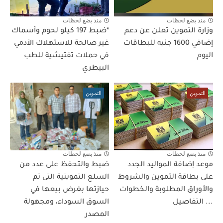
منذ بضع لحظات
منذ بضع لحظات
وزارة التموين تعلن عن دعم
*ضبط 197 كيلو لحوم وأسماك
إضافي 1600 جنيه للبطاقات
غير صالحة للاستهلاك الآدمي
اليوم
في حملات تفتيشية للطب
البيطري
التموين
التموين
منذ بضع لحظات
منذ بضع لحظات
موعد إضافة المواليد الجدد
ضبط والتحفظ على عدد من
على بطاقة التموين والشروط
السلع التموينية التى تم
والأوراق المطلوبة والخطوات
حيازتها بغرض بيعها في
... التفاصيل
السوق السوداء، ومجهولة
المصدر