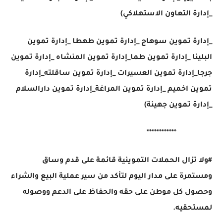
_إدارة التعاون الاستهلاكي)
_إدارة تموين سوهاج _إدارة تموين طهطا _إدارة تموين
البلينا _إدارة تموين طما_إدارة تموين المنشاه _إدارة تموين
جرجا_إدارة تموين العسيرات _إدارة تموين ساقلته_إدارة
تموين اخميم _إدارة تموين المراغة_إدارة تموين دارالسلام
_إدارة تموين جهينة)
************
#ولا تزال الحملات التموينية قائمة على قدم وساق
ومستمرة على مدار اليوم لتأكد من سير عملية البيع والشراء
وحصول كل موطن على حقه والحفاظ على الدعم ووصوله
لمستحقيه.