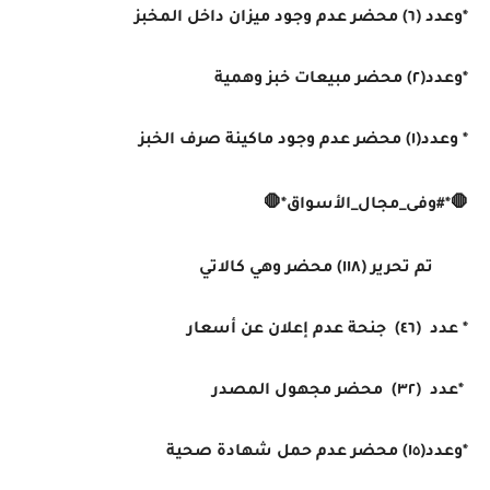
*وعدد (٦) محضر عدم وجود ميزان داخل المخبز
*وعدد(٢) محضر مبيعات خبز وهمية
* وعدد(١) محضر عدم وجود ماكينة صرف الخبز
🛑*#وفى_مجال_الأسواق*🛑
تم تحرير (١١٨) محضر وهي كالاتي
* عدد (٤٦) جنحة عدم إعلان عن أسعار
*عدد (٣٢) محضر مجهول المصدر
*وعدد(١٥) محضر عدم حمل شهادة صحية