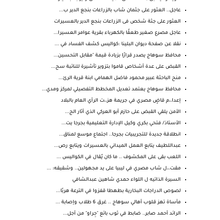
عاجل.. العثور على جثمان شاب بالزراعات بنجع الدير ب...
العثور على جثة شخص فى الزراعات بنجع الدير بالعسيرات
عاجل مصرع صغير طعقًا بالكهرباء بقرية عوامر العسيرا...
نقلا عن صفحة ديوان البلينا :كواليس كشف الفساد في ...
محافظ سوهاج يصدر قرارًا بزيادة قيمة "مقابل التحسين...
القبض على عدة أشخاص قاموا بتزوير تأشيرة للنائبة سح...
منح الباحثة عبير محمود فاضل الهمامي ابنة قرية الرئ...
محافظ سوهاج يعتمد تعديل المخطط التفصيلي لمركز ومدي...
إعدا،،م قاضٍ مصري في جريمة هز،،ت الرأي العام بالبلاد
الأمن يلقي القبض على حازم أبو العركي الذي أثار الج...
الأستاذ/ فتحي بكري وكيل الإدارة التعليمية بجرجا يت...
انطلاقة جديدة للتجريبيات بجرجا.. اجتماع موسع لمناق...
عبداللطيف يتابع العمل الميداني بالعسيرات ويتابع رص...
اللعب بقى على المكشوف .. ما كان يٌقال في الكواليس ...
مقت،،ل شاب مصري في ليبيا على يد مجهولين.. وشقيقه: ...
السيرة الذاتيه ل اللواء حمدي شاهين عبدالشافي
لصوص الدراجات البخارية بطهطا قفزوا في الترعة هربًا...
مأساة تهز قلوب أهالي سوهاج .. غرق 6 طلاب وإصابة ...
الرائد أحمد صابر.. ضابط في ثوب بائع "جِراو" من أجل...