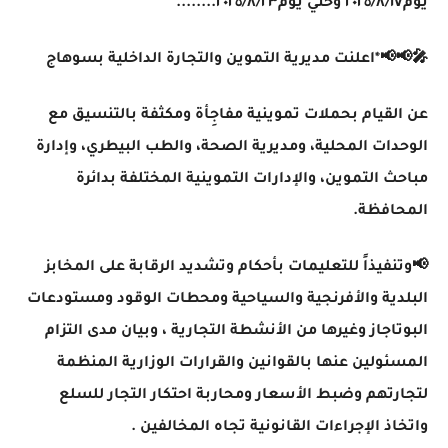
يوم٢٠٢٥/٨/١٧ وحتي يوم٢٠٢٥/٨/٢٣........
🎤📢📢*اعلنت مديرية التموين والتجارة الداخلية بسوهاج
عن القيام بحملات تموينية مفاجِأة ومكثفة بالتنسيق مع
الوحدات المحلية، ومديرية الصحة، والطب البيطري، وإدارة
مباحث التموين، والإدارات التموينية المختلفة بدائرة
المحافظة.
📢وتنفيذاً للتعليمات بأحكام وتشديد الرقابة على المخابز
البلدية والأفرنجية والسياحية ومحطات الوقود ومستودعات
البوتاجاز وغيرها من الأنشطة التجارية ، وبيان مدى التزام
المسئولين عنها بالقوانين والقرارات الوزارية المنظمة
لتجارتهم وضبط الأسعار ومحاربة احتكار التجار للسلع
واتخاذ الإجراءات القانونية تجاه المخالفين .