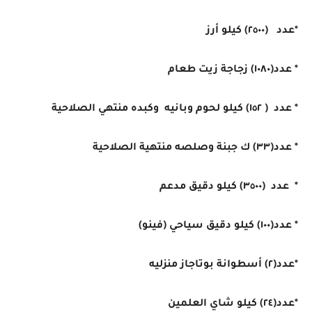
*عدد (٢٥٠٠) كيلو أرز
* عدد(١٠٨٠) زجاجة زيت طعام
* عدد ( ١٥٢) كيلو لحوم وبانيه وكبده منتهي الصلاحية
* عدد(٣٣) ك جبنة وصلصه منتهية الصلاحية
* عدد (٣٥٠٠) كيلو دقيق مدعم
* عدد(١٠٠) كيلو دقيق سياحي (فينو)
*عدد(٢) أسطوانة بوتاجاز منزليه
*عدد(٢٤) كيلو شاي العلمين