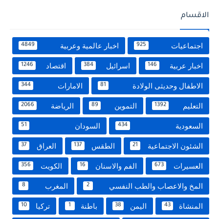
الاقسام
اجتماعيات
اخبار عالمية وعربية
4849
925
اخبار عربية
اسرائيل
اقتصاد
1246
384
146
الاطفال وحديثى الولادة
الامارات
344
81
التعليم
التموين
الرياضة
2066
89
1392
السعودية
السودان
51
434
الشئون الاجتماعية
الطقس
العراق
37
137
21
العسيرات
الفم والاسنان
الكويت
356
16
673
المخ والاعصاب والطب النفسي
المغرب
8
2
المنشاة
اليمن
باطنة
تركيا
10
1
38
43