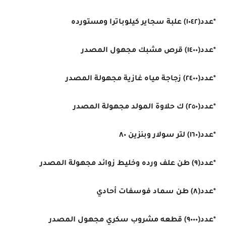
*عدد(١٠٤٢) علبة سجاير كيلوباترا ومستورده
*عدد(١٤٠٠) قرص مشبك مجهول المصدر
*عدد(٢٤٠٠) زجاجة مياه غازية مجهولة المصدر
*عدد(٢٥٠) ك حلاوة المولد مجهولة المصدر
*عدد(١٦٠) لتر سولار وبنزين ٨٠
*عدد(٩) طن علف ورده وخليط زوائد مجهولة المصدر
*عدد(٨) طن سماد فوسفات أحادي
*عدد(٩٠٠٠) قطعه مشروب سكري مجهول المصدر