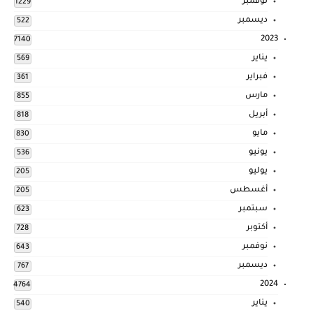
نوفمبر
1229
ديسمبر
522
2023
7140
يناير
569
فبراير
361
مارس
855
أبريل
818
مايو
830
يونيو
536
يوليو
205
أغسطس
205
سبتمبر
623
أكتوبر
728
نوفمبر
643
ديسمبر
767
2024
4764
يناير
540