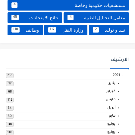
مستشفيات حكومية وخاصة
4
معامل التحاليل الطبية
نتائج الامتحانات
45
4
نسا و توليد
وزارة النقل
وظائف
118
117
2
الارشيف
2021
733
يناير
17
فبراير
68
مارس
115
أبريل
34
مايو
30
يونيو
38
يوليو
110