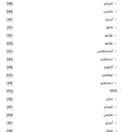
فبراير
599
مارس
548
أبريل
341
مايو
273
يونيو
162
يوليو
420
أغسطس
515
سبتمبر
346
أكتوبر
208
نوفمبر
433
ديسمبر
379
2025
1713
يناير
226
فبراير
201
مارس
209
أبريل
161
مايو
220