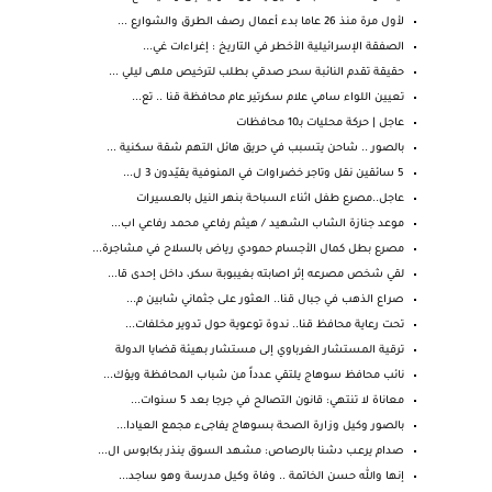
لأول مرة منذ 26 عاما بدء أعمال رصف الطرق والشوارع ...
الصفقة الإسرائيلية الأخطر في التاريخ : إغراءات غي...
حقيقة تقدم النائبة سحر صدقي بطلب لترخيص ملهى ليلي ...
تعيين اللواء سامي علام سكرتير عام محافظة قنا .. تع...
عاجل | حركة محليات بـ10 محافظات
بالصور .. شاحن يتسبب في حريق هائل التهم شقة سكنية ...
5 سائقين نقل وتاجر خضراوات في المنوفية يقيّدون 3 ل...
عاجل..مصرع طفل اثناء السباحة بنهر النيل بالعسيرات
موعد جنازة الشاب الشهيد / هيثم رفاعي محمد رفاعي اب...
مصرع بطل كمال الأجسام حمودي رياض بالسلاح في مشاجرة...
لقي شخص مصرعه إثر اصابته بغيبوبة سكر، داخل إحدى قا...
صراع الذهب في جبال قنا.. العثور على جثماني شابين م...
تحت رعاية محافظ قنا.. ندوة توعوية حول تدوير مخلفات...
ترقية المستشار الغرباوي إلى مستشار بهيئة قضايا الدولة
نائب محافظ سوهاج يلتقي عدداً من شباب المحافظة ويؤك...
معاناة لا تنتهي: قانون التصالح في جرجا بعد 5 سنوات...
بالصور وكيل وزارة الصحة بسوهاج يفاجىء مجمع العيادا...
صدام يرعـب دشنا بالرصاص: مشهد السوق ينذر بكابوس ال...
إنها والله حسن الخاتمة .. وفاة وكيل مدرسة وهو ساجد...