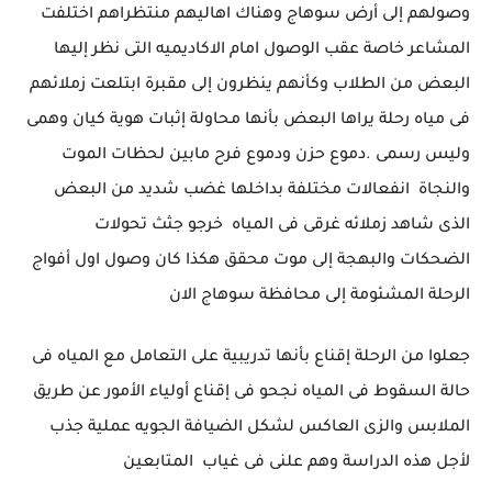
وصولهم إلى أرض سوهاج وهناك اهاليهم منتظراهم اختلفت
المشاعر خاصة عقب الوصول امام الاكاديميه التى نظر إليها
البعض من الطلاب وكأنهم ينظرون إلى مقبرة ابتلعت زملائهم
فى مياه رحلة يراها البعض بأنها محاولة إثبات هوية كيان وهمى
وليس رسمى .دموع حزن ودموع فرح مابين لحظات الموت
والنجاة انفعالات مختلفة بداخلها غضب شديد من البعض
الذى شاهد زملائه غرقى فى المياه خرجو جثث تحولات
الضحكات والبهجة إلى موت محقق هكذا كان وصول اول أفواج
الرحلة المشئومة إلى محافظة سوهاج الان
جعلوا من الرحلة إقناع بأنها تدريبية على التعامل مع المياه فى
حالة السقوط فى المياه نجحو فى إقناع أولياء الأمور عن طريق
الملابس والزى العاكس لشكل الضيافة الجويه عملية جذب
لأجل هذه الدراسة وهم علنى فى غياب المتابعين