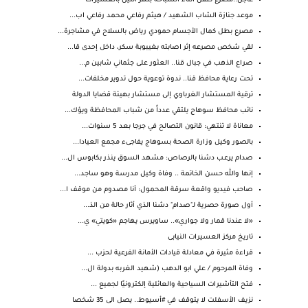
عاجل..مصرع طفل اثناء السباحة بنهر النيل بالعسيرات
موعد جنازة الشاب الشهيد / هيثم رفاعي محمد رفاعي اب...
مصرع بطل كمال الأجسام حمودي رياض بالسلاح في مشاجرة...
لقي شخص مصرعه إثر اصابته بغيبوبة سكر، داخل إحدى قا...
صراع الذهب في جبال قنا.. العثور على جثماني شابين م...
تحت رعاية محافظ قنا.. ندوة توعوية حول تدوير مخلفات...
ترقية المستشار الغرباوي إلى مستشار بهيئة قضايا الدولة
نائب محافظ سوهاج يلتقي عدداً من شباب المحافظة ويؤك...
معاناة لا تنتهي: قانون التصالح في جرجا بعد 5 سنوات...
بالصور وكيل وزارة الصحة بسوهاج يفاجىء مجمع العيادا...
صدام يرعـب دشنا بالرصاص: مشهد السوق ينذر بكابوس ال...
إنها والله حسن الخاتمة .. وفاة وكيل مدرسة وهو ساجد...
صاحب فيديو واقعة سرقة المحمول: أنا مصدوم من موقف ا...
أول صورة حصرية لـ"صدام" دشنا الذي أثار حالة من الذ...
«لا عندنا قمار ولا جواري».. ساويرس يهاجم «كويتي» ي...
تاريخ مركز العسيرات النيابى
قراءة مثيرة في معادلة قيادات الأمانة الفرعية لحزب ...
وفاة المرحوم / علي ابو الدهب (شهيد الغربه بدولة ال...
فتح التأشيرات السياحية والعائلية إلكترونيًا لجميع ...
نزيف الأسفلت لا يتوقف في #أسيوط.. يصل الى 35 شخصا