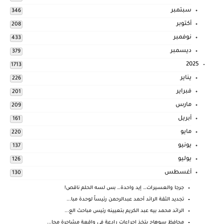
سبتمبر
346
أكتوبر
208
نوفمبر
433
ديسمبر
379
2025
1713
يناير
226
فبراير
201
مارس
209
أبريل
161
مايو
220
يونيو
137
يوليو
126
أغسطس
130
جرجا والعسيرات… إيد واحدة… بس لسه الحلم ناقص!
تجديد الثقة الرائد أحمد عبدالرحمن رئيساً لوحدة مبا...
الرائد محمد بيه عبد الكريم بتعيينه رئيس مباحث الع...
محافظ سوهاج يتخذ إجراءات رادعة في واقعة مشاجرة محا...