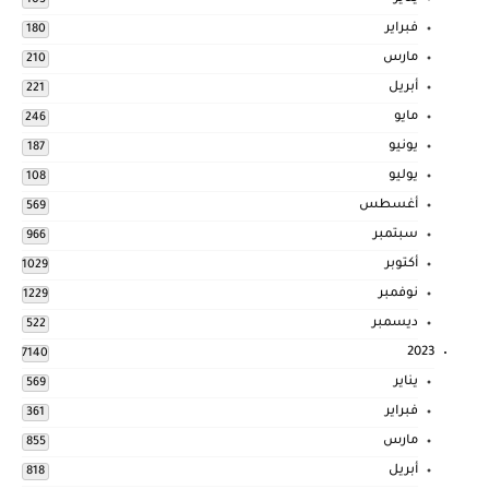
103
فبراير
180
مارس
210
أبريل
221
مايو
246
يونيو
187
يوليو
108
أغسطس
569
سبتمبر
966
أكتوبر
1029
نوفمبر
1229
ديسمبر
522
2023
7140
يناير
569
فبراير
361
مارس
855
أبريل
818