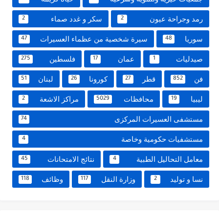
رمد وجراحة عيون
سكر و غدد صماء
2
2
سوريا
سيرة شخصية من عظماء العسيرات
47
48
صيدليات
عمان
فلسطين
275
17
1
فن
قطر
كورونا
لبنان
51
26
27
852
ليبيا
محافظات
مراكز الاشعة
2
5029
19
مستشفى العسيرات المركزى
74
مستشفيات حكومية وخاصة
4
معامل التحاليل الطبية
نتائج الامتحانات
45
4
نسا و توليد
وزارة النقل
وظائف
118
117
2