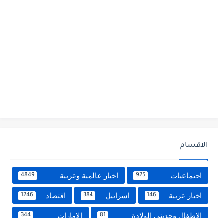
الاقسام
اجتماعيات
اخبار عالمية وعربية
4849
925
اخبار عربية
اسرائيل
اقتصاد
1246
384
146
الاطفال وحديثى الولادة
الامارات
344
81