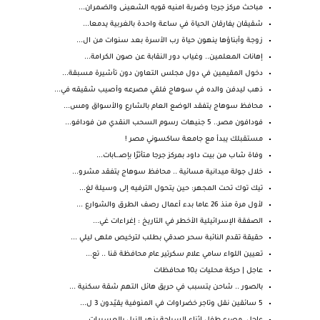
مباحث مركز جرجا وضربة امنيه قويه الشعينى والضمران...
شقيقان يفارقان الحياة في ساعة واحدة بالغربية يدمعا...
زوجة وأبناؤها ينهون حياة رب الأسرة بعد سنوات من ال...
إهانات المعلمين.. وغياب دور النقابة عن صون الكرامة...
دخول المقيمين في دول مجلس التعاون دون تأشيرة مسبقة...
ذهب ليدفن والده في سوهاج فلقي مصرعه وأصيب شقيقه في...
محافظ سوهاج يتفقد الوضع العام بالشارع والأسواق ومس...
فودافون مصر.. 5 جنيهات رسوم السحب النقدي من فودافو...
مستقبلك يبدأ مع جامعة ساكسوني مصر !
وفاة شاب من بيت داود بمركز جرجا متأثرًا بإصـ.ـابات...
خلال جولة ميدانية مسائية .. محافظ سوهاج يتفقد مشرو...
تيك توك تحت المجهر: حين يتحول الترفيه إلى وسيلة لغ...
لأول مرة منذ 26 عاما بدء أعمال رصف الطرق والشوارع ...
الصفقة الإسرائيلية الأخطر في التاريخ : إغراءات غي...
حقيقة تقدم النائبة سحر صدقي بطلب لترخيص ملهى ليلي ...
تعيين اللواء سامي علام سكرتير عام محافظة قنا .. تع...
عاجل | حركة محليات بـ10 محافظات
بالصور .. شاحن يتسبب في حريق هائل التهم شقة سكنية ...
5 سائقين نقل وتاجر خضراوات في المنوفية يقيّدون 3 ل...