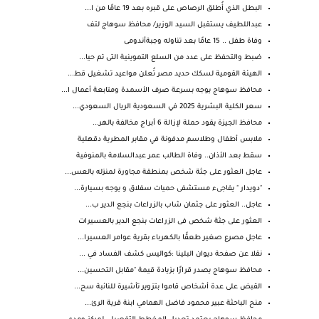
البطل الذي أُطلق الرصاص على قبره بعد 19 عامًا من ا...
عبداللطيف يستقبل السيد الوزير/ محافظ سوهاج لتف
وفاة طفل .. 15 عامًا بعد تناوله وجبةأندومى
ضبط والتحفظ على عدد من السلع التموينية التى تم حيا...
الهيئة القومية لسكك حديد مصر تُعلن مواعيد تشغيل قط...
محافظ سوهاج يوجه بسرعة صرف الأسمدة ومتابعة أعمال ا...
سعر الكلية البشرية 2025 في السعودية الريال السعودي...
محافظ الجيزة يقود حملة لإزالة 6 أبراج مخالفة بالهر...
ملابس أطفال وطلاسم مدفونة في مقابر المطرية دقهلية
سقط بعد الأذان.. وفاة الطالب عمر عبدالسلامة بالمنوفية
عاجل العثور على جثة شخص بمنطقة مجاورة لمنزله بالعس...
"دويدار " يفاجىء مستشفى حميات سفلاق و يوجه بسيارة...
عاجل.. العثور على جثمان شاب بالزراعات بنجع الدير ب...
العثور على جثة شخص فى الزراعات بنجع الدير بالعسيرات
عاجل مصرع صغير طعقًا بالكهرباء بقرية عوامر العسيرا...
نقلا عن صفحة ديوان البلينا :كواليس كشف الفساد في ...
محافظ سوهاج يصدر قرارًا بزيادة قيمة "مقابل التحسين...
القبض على عدة أشخاص قاموا بتزوير تأشيرة للنائبة سح...
منح الباحثة عبير محمود فاضل الهمامي ابنة قرية الرئ...