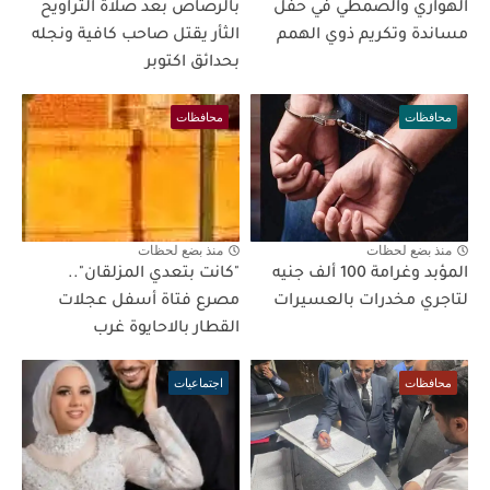
الهواري والصمطي في حفل
بالرصاص بعد صلاة التراويح
مساندة وتكريم ذوي الهمم
الثأر يقتل صاحب كافية ونجله
بحدائق اكتوبر
محافظات
محافظات
منذ بضع لحظات
منذ بضع لحظات
المؤبد وغرامة 100 ألف جنيه
"كانت بتعدي المزلقان"..
لتاجري مخدرات بالعسيرات
مصرع فتاة أسفل عجلات
القطار بالاحايوة غرب
محافظات
اجتماعيات