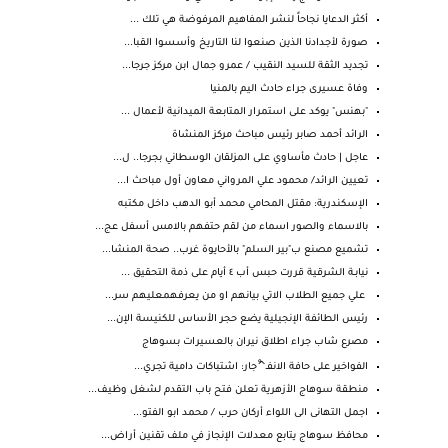
أكثر الدعايا نجاحاً لنشر المفاهيم المرفوضة هي تلك ...
صورة لأجدادنا الذين صنعوا لنا التاريخ وأسسوا القبا...
تجديد الثقة للسيد النقيب / عمرو جمال ابن مركز جرجا...
وفاة عسيرى جراء حادث اليم بالمنيا
"بهنس" يوكد على استمرار المتابعة الميدانية لأعمال ...
الرائد أحمد صابر رئيس مباحث مركز المنشاة
عاجل | حادث مأساوي على المزلقان الوسطاني بجرجا.. ل...
تعيين الرائد/ محمود علي المرواني معاون أول مباحث ا...
الإسكندرية: مقتل المحامي محمد أبو الدهب داخل مكتبه
بالاسماء والصور اسماء من لقم حتفهم بالامس أسفل عج...
تشميع مصنع ب"بير السلم" بالأحايوة غرب.. صحة المنشا...
نيابـة الشرقية قررت حبس أب ٤ أيام على ذمة التحقيق ...
علي جميع الطلاب الاتي بيانهم او من يعرفهمعليهم سر...
رئيس الطائفة الإنجيلية يضع حجر الأساس للكنيسة الإن...
مصرع شاب جراء اطلاق نيران بالعسيرات بسوهاج
الفواخير على حافة الانفـ^ْجار: اشتباكات دامية تجري...
منطقة سوهاج الأزهرية تعلن فتح باب التقدم لشغل وظيف...
اجمل التهانى الى اللواء أركان حرب / محمد ابو الفتو...
محافظ سوهاج يتابع معدلات الإنجاز في ملف تقنين أراض...