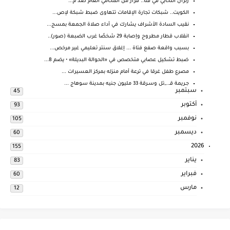
زلزال انتخابي في قنا.. قرار من المحامي العام ضد م...
الكويت.. شبكات تجارة الإقامات تتهاوى ضبط شبكة لإص...
نقيب السادة الأشراف يشارك في أداء صلاة الجمعة بمسج...
انقلاب قطار مطروح وإصابة 29 شخصًا غرب الضبعة (صور)..
بسبب واقعة صفع فتاة ... إغلاق سنتر تعليمي غير مرخص...
ضبط تشكيل عصابي متخصص في «الحوالة البديلة» • يضم 8...
مصرع طفل غرقا في ترعة أمام منزله بمركز العسيرات ...
جـريمة قـ..,,تل وسـرقة 33 مليون جنيه بمدينة سوهاج ...
سبتمبر
45
أكتوبر
93
نوفمبر
105
ديسمبر
60
2026
155
يناير
83
فبراير
60
مارس
12