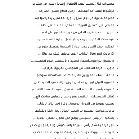
عسيرات قنا ..بسبب لعب الأطفال إصابة رجلين في مشاجر...
فرشوط تفقد أحد أعمدتها.. رحيل الحاج حمدي الصارف
فضيحة مدوية في نجع سرور.. جرجا معلمين يتعرضوا لإه...
القبض على “عنتيل القرية” المتهم بالاعتداء على أطف،...
عاجل ... تحديد هوية الجانى فى جريمة العثور على احم...
بتوجيهات الدكتور عمرو دويدار وكيل وزارة الصحة بسوه...
الدكتور أحمد النس مدير الإدارة الصحية بطهطا يكرم م...
اثر حادث اليم وفاة الشاب / عمر عاطف خلف من ‏عائل...
«السوق يتراجع»..أسعار الحديد والأسمنت اليوم الخميس...
عاجل ... حركة التنقلات في المجالس القروية بقرار م...
قائمة أسماء المقبولين بالنيابة 2025.. لمحافظة سوهاج
الصورة الاولى لرئيس مجلس قروى اولادحمزة الجديد طبق...
كشوف بأسماء السادة المستحقين لصرف الدفعة الثانية م...
تهانى العسيرات .. للنقيب عمرو جمال معاون مباحث الع...
بسبب هبوط فى الدورة الدموية.. وفاة أحد أبناء الرشا...
عاجل...مباحث العسيرات البحث الجنائي يحل الغز ويكشف...
رسميا : الرئيس السيسى يوقع على قانون العمل الجديد ...
تاجر خردة يهشم رأس شريكة بالشاكوش ويلقيه بجبال صحر...
الأوقاف بأسيوط: جولات ميدانية مكثفة وضبط مخالفات ب...