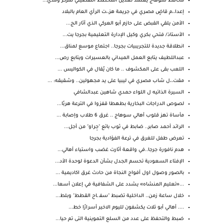
محافظ سوهاج يعتمد تعديل المخطط التفصيلي لمركز ومدي...
إعدا،،م قاضٍ مصري في جريمة هز،،ت الرأي العام بالبلاد
الأمن يلقي القبض على حازم أبو العركي الذي أثار الج...
الأستاذ/ فتحي بكري وكيل الإدارة التعليمية بجرجا يت...
انطلاقة جديدة للتجريبيات بجرجا.. اجتماع موسع لمناق...
عبداللطيف يتابع العمل الميداني بالعسيرات ويتابع رص...
اللعب بقى على المكشوف .. ما كان يٌقال في الكواليس ...
مقت،،ل شاب مصري في ليبيا على يد مجهولين.. وشقيقه: ...
السيرة الذاتيه ل اللواء حمدي شاهين عبدالشافي
لصوص الدراجات البخارية بطهطا قفزوا في الترعة هربًا...
مأساة تهز قلوب أهالي سوهاج .. غرق 6 طلاب وإصابة ...
الرائد أحمد صابر.. ضابط في ثوب بائع "جِراو" من أجل...
تعرض طفل للغرق في ترعة الفؤادية بجرجا
هدم نافورة جرجا..في واقعة أثارت غضب واستياء أهالي...
الإفتاء السعودية تحسم الجدل بشأن الدعوة لوحدة الأد...
بالصور وصول اول أفواج النجاة من حادث غرق اكاديمية ...
...«تعليم المنشاه» يشدد على الشفافية في إعلان أسعا...
خلال ساعة زمن.. الداخلية تضبط "سفـ ـاح القطط" وبلط...
.... أهالي أبو تلات يكشفون لليوم الاخير أسرارًا خط...
ضبط والتحفظ على عدد من السلع التموينية التى تم حيا...