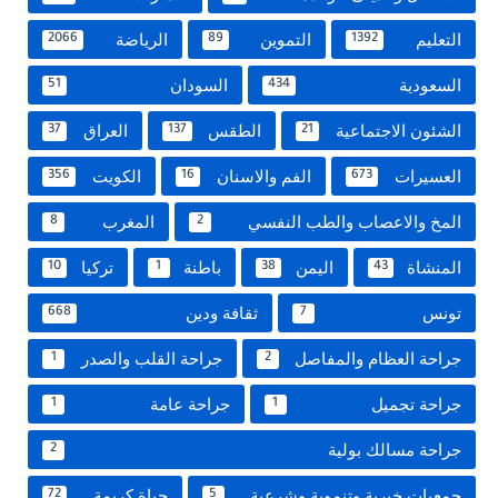
التعليم
التموين
الرياضة
2066
89
1392
السعودية
السودان
51
434
الشئون الاجتماعية
الطقس
العراق
37
137
21
العسيرات
الفم والاسنان
الكويت
356
16
673
المخ والاعصاب والطب النفسي
المغرب
8
2
المنشاة
اليمن
باطنة
تركيا
10
1
38
43
تونس
ثقافة ودين
668
7
جراحة العظام والمفاصل
جراحة القلب والصدر
1
2
جراحة تجميل
جراحة عامة
1
1
جراحة مسالك بولية
2
جمعيات خيرية وتنموية وشرعية
حياة كريمة
72
5