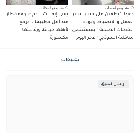
منذ بضع لحظات
منذ بضع لحظات
دويدار "يطمئن على حسن سير
يعني إيه بنت تروح عزومه فطار
العمل و الانضباط وجودة
عند أهل خطيبها .. ترجع
الخدمات الصحية " بمستشفى
لأهلها ميــ ـته ورقـ.ـبتها
ساقلتة النموذجي" فجر اليوم
مكــسورة!
تعليقات
إرسال تعليق