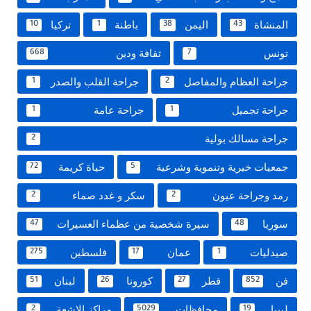
المنشاة
اليمن
باطنة
تركيا
10
1
38
43
تونس
ثقافة ودين
668
7
جراحة العظام والمفاصل
جراحة القلب والصدر
1
2
جراحة تجميل
جراحة عامة
1
1
جراحة مسالك بولية
2
جمعيات خيرية وتنموية وشرعية
حياة كريمة
72
5
رمد وجراحة عيون
سكر و غدد صماء
2
2
سوريا
سيرة شخصية من عظماء العسيرات
47
48
صيدليات
عمان
فلسطين
275
17
1
فن
قطر
كورونا
لبنان
51
26
27
852
ليبيا
محافظات
مراكز الاشعة
2
5029
19