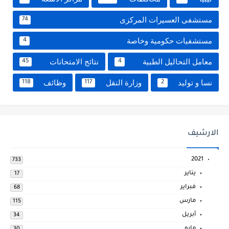
مستشفى العسيرات المركزى
74
مستشفيات حكومية وخاصة
4
معامل التحاليل الطبية
نتائج الامتحانات
45
4
نسا و توليد
وزارة النقل
وظائف
118
117
2
الارشيف
2021
733
يناير
17
فبراير
68
مارس
115
أبريل
34
مايو