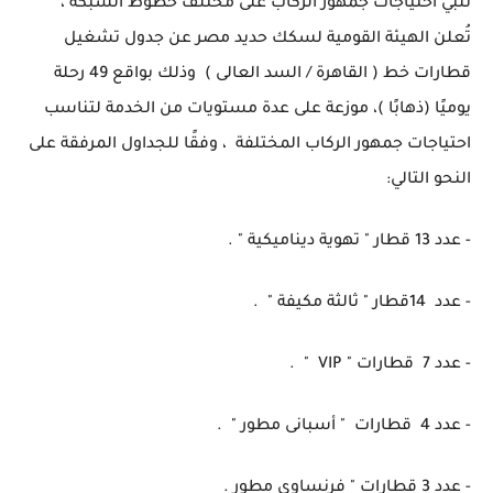
تُلبّي احتياجات جمهور الركاب على مختلف خطوط الشبكة ،
تُعلن الهيئة القومية لسكك حديد مصر عن جدول تشغيل
قطارات خط ( القاهرة / السد العالى ) وذلك بواقع 49 رحلة
يوميًا (ذهابًا )، موزعة على عدة مستويات من الخدمة لتناسب
احتياجات جمهور الركاب المختلفة ، وفقًا للجداول المرفقة على
النحو التالي:
- عدد 13 قطار " تهوية ديناميكية " .
- عدد 14قطار " ثالثة مكيفة " .
- عدد 7 قطارات " VIP " .
- عدد 4 قطارات " أسبانى مطور " .
- عدد 3 قطارات " فرنساوى مطور .