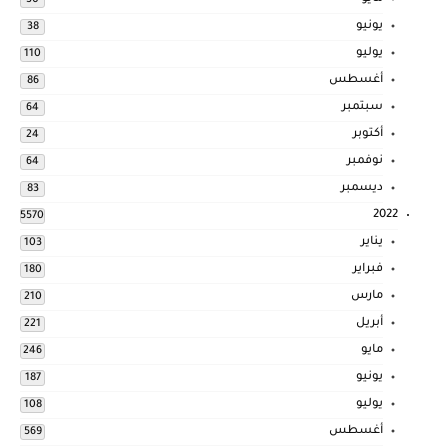
30
يونيو
38
يوليو
110
أغسطس
86
سبتمبر
64
أكتوبر
24
نوفمبر
64
ديسمبر
83
2022
5570
يناير
103
فبراير
180
مارس
210
أبريل
221
مايو
246
يونيو
187
يوليو
108
أغسطس
569