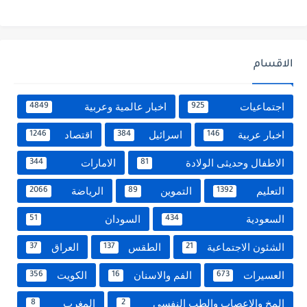
الاقسام
اجتماعيات
اخبار عالمية وعربية
4849
925
اخبار عربية
اسرائيل
اقتصاد
1246
384
146
الاطفال وحديثى الولادة
الامارات
344
81
التعليم
التموين
الرياضة
2066
89
1392
السعودية
السودان
51
434
الشئون الاجتماعية
الطقس
العراق
37
137
21
العسيرات
الفم والاسنان
الكويت
356
16
673
المخ والاعصاب والطب النفسي
المغرب
8
2