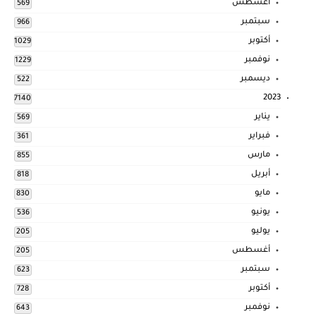
أغسطس
569
سبتمبر
966
أكتوبر
1029
نوفمبر
1229
ديسمبر
522
2023
7140
يناير
569
فبراير
361
مارس
855
أبريل
818
مايو
830
يونيو
536
يوليو
205
أغسطس
205
سبتمبر
623
أكتوبر
728
نوفمبر
643