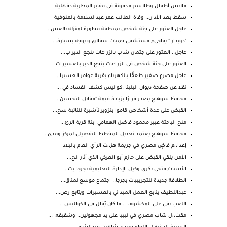
ملابس أطفال وطلاسم مدفونة في مقابر المطرية دقهلية
سقط بعد الأذان.. وفاة الطالب عمر عبدالسلامة بالمنوفية
عاجل العثور على جثة شخص بمنطقة مجاورة لمنزله بالعس...
"دويدار " يفاجىء مستشفى حميات سفلاق و يوجه بسيارة...
عاجل.. العثور على جثمان شاب بالزراعات بنجع الدير ب...
العثور على جثة شخص فى الزراعات بنجع الدير بالعسيرات
عاجل مصرع صغير طعقًا بالكهرباء بقرية عوامر العسيرا...
نقلا عن صفحة ديوان البلينا :كواليس كشف الفساد في ...
محافظ سوهاج يصدر قرارًا بزيادة قيمة "مقابل التحسين...
القبض على عدة أشخاص قاموا بتزوير تأشيرة للنائبة سح...
منح الباحثة عبير محمود فاضل الهمامي ابنة قرية الرئ...
محافظ سوهاج يعتمد تعديل المخطط التفصيلي لمركز ومدي...
إعدا،،م قاضٍ مصري في جريمة هز،،ت الرأي العام بالبلاد
الأمن يلقي القبض على حازم أبو العركي الذي أثار الج...
الأستاذ/ فتحي بكري وكيل الإدارة التعليمية بجرجا يت...
انطلاقة جديدة للتجريبيات بجرجا.. اجتماع موسع لمناق...
عبداللطيف يتابع العمل الميداني بالعسيرات ويتابع رص...
اللعب بقى على المكشوف .. ما كان يٌقال في الكواليس ...
مقت،،ل شاب مصري في ليبيا على يد مجهولين.. وشقيقه: ...