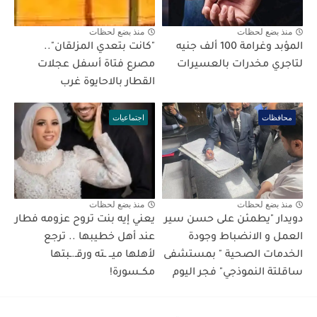
منذ بضع لحظات
منذ بضع لحظات
المؤبد وغرامة 100 ألف جنيه
"كانت بتعدي المزلقان"..
لتاجري مخدرات بالعسيرات
مصرع فتاة أسفل عجلات
القطار بالاحايوة غرب
محافظات
اجتماعيات
منذ بضع لحظات
منذ بضع لحظات
دويدار "يطمئن على حسن سير
يعني إيه بنت تروح عزومه فطار
العمل و الانضباط وجودة
عند أهل خطيبها .. ترجع
الخدمات الصحية " بمستشفى
لأهلها ميــ ـته ورقـ.ـبتها
ساقلتة النموذجي" فجر اليوم
مكــسورة!