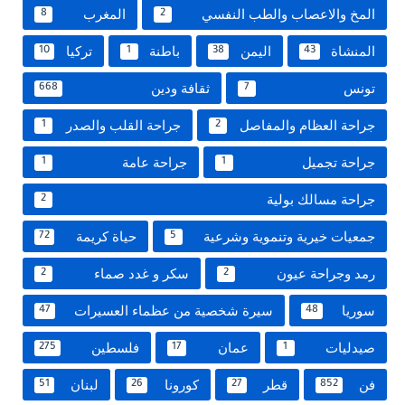
المخ والاعصاب والطب النفسي
المغرب
8
2
المنشاة
اليمن
باطنة
تركيا
10
1
38
43
تونس
ثقافة ودين
668
7
جراحة العظام والمفاصل
جراحة القلب والصدر
1
2
جراحة تجميل
جراحة عامة
1
1
جراحة مسالك بولية
2
جمعيات خيرية وتنموية وشرعية
حياة كريمة
72
5
رمد وجراحة عيون
سكر و غدد صماء
2
2
سوريا
سيرة شخصية من عظماء العسيرات
47
48
صيدليات
عمان
فلسطين
275
17
1
فن
قطر
كورونا
لبنان
51
26
27
852