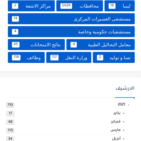
ليبيا
محافظات
مراكز الاشعة
2
5029
19
مستشفى العسيرات المركزى
74
مستشفيات حكومية وخاصة
4
معامل التحاليل الطبية
نتائج الامتحانات
45
4
نسا و توليد
وزارة النقل
وظائف
118
117
2
الارشيف
2021
733
يناير
17
فبراير
68
مارس
115
أبريل
34