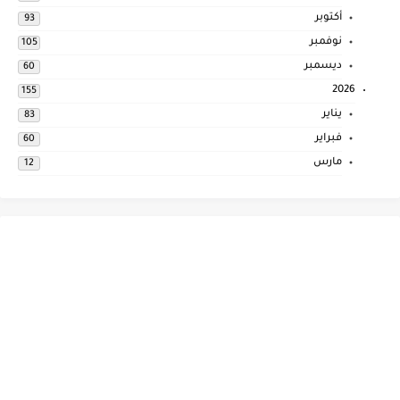
أكتوبر
93
نوفمبر
105
ديسمبر
60
2026
155
يناير
83
فبراير
60
مارس
12