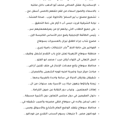
الإسكندرية: مقتل المحامي محمد أبو الدهب داخل مكتبه
بالاسماء والصور اسماء من لقم حتفهم بالامس أسفل عج...
تشميع مصنع ب"بير السلم" بالأحايوة غرب.. صحة المنشا...
نيابـة الشرقية قررت حبس أب ٤ أيام على ذمة التحقيق ...
علي جميع الطلاب الاتي بيانهم او من يعرفهمعليهم سر...
رئيس الطائفة الإنجيلية يضع حجر الأساس للكنيسة الإن...
مصرع شاب جراء اطلاق نيران بالعسيرات بسوهاج
الفواخير على حافة الانفـ^ْجار: اشتباكات دامية تجري...
منطقة سوهاج الأزهرية تعلن فتح باب التقدم لشغل وظيف...
اجمل التهانى الى اللواء أركان حرب / محمد ابو الفتو...
محافظ سوهاج يتابع معدلات الإنجاز في ملف تقنين أراض...
مباحث مركز جرجا وضربة امنيه قويه الشعينى والضمران...
شقيقان يفارقان الحياة في ساعة واحدة بالغربية يدمعا...
زوجة وأبناؤها ينهون حياة رب الأسرة بعد سنوات من ال...
إهانات المعلمين.. وغياب دور النقابة عن صون الكرامة...
دخول المقيمين في دول مجلس التعاون دون تأشيرة مسبقة...
ذهب ليدفن والده في سوهاج فلقي مصرعه وأصيب شقيقه في...
محافظ سوهاج يتفقد الوضع العام بالشارع والأسواق ومس...
فودافون مصر.. 5 جنيهات رسوم السحب النقدي من فودافو...