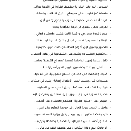
السيرة الذاتيه ل اللواء حمدي شاهين عبدالشافي
لصوص الدراجات البخارية بطهطا قفزوا في الترعة هربًا...
مأساة تهز قلوب أهالي سوهاج .. غرق 6 طلاب وإصابة ...
الرائد أحمد صابر.. ضابط في ثوب بائع "جِراو" من أجل...
تعرض طفل للغرق في ترعة الفؤادية بجرجا
هدم نافورة جرجا..في واقعة أثارت غضب واستياء أهالي...
الإفتاء السعودية تحسم الجدل بشأن الدعوة لوحدة الأد...
بالصور وصول اول أفواج النجاة من حادث غرق اكاديمية ...
...«تعليم المنشاه» يشدد على الشفافية في إعلان أسعا...
خلال ساعة زمن.. الداخلية تضبط "سفـ ـاح القطط" وبلط...
.... أهالي أبو تلات يكشفون لليوم الاخير أسرارًا خط...
ضبط والتحفظ على عدد من السلع التموينية التى تم حيا...
عسيرات قنا ..بسبب لعب الأطفال إصابة رجلين في مشاجر...
فرشوط تفقد أحد أعمدتها.. رحيل الحاج حمدي الصارف
فضيحة مدوية في نجع سرور.. جرجا معلمين يتعرضوا لإه...
القبض على “عنتيل القرية” المتهم بالاعتداء على أطف،...
عاجل ... تحديد هوية الجانى فى جريمة العثور على احم...
بتوجيهات الدكتور عمرو دويدار وكيل وزارة الصحة بسوه...
الدكتور أحمد النس مدير الإدارة الصحية بطهطا يكرم م...
اثر حادث اليم وفاة الشاب / عمر عاطف خلف من ‏عائل...