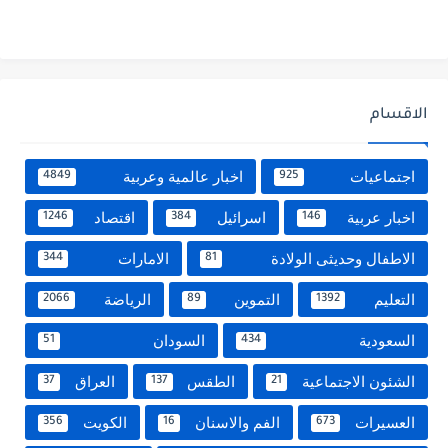
الاقسام
اجتماعيات
اخبار عالمية وعربية
4849
925
اخبار عربية
اسرائيل
اقتصاد
1246
384
146
الاطفال وحديثى الولادة
الامارات
344
81
التعليم
التموين
الرياضة
2066
89
1392
السعودية
السودان
51
434
الشئون الاجتماعية
الطقس
العراق
37
137
21
العسيرات
الفم والاسنان
الكويت
356
16
673