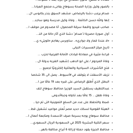
معاناة لا تنتهي: قانون التصالح في جرجا بعد 5 سنوات...
بالصور وكيل وزارة الصحة بسوهاج يفاجىء مجمع العيادا...
صدام يرعـب دشنا بالرصاص: مشهد السوق ينذر بكابوس ال...
إنها والله حسن الخاتمة .. وفاة وكيل مدرسة وهو ساجد...
صاحب فيديو واقعة سرقة المحمول: أنا مصدوم من موقف ا...
أول صورة حصرية لـ"صدام" دشنا الذي أثار حالة من الذ...
«لا عندنا قمار ولا جواري».. ساويرس يهاجم «كويتي» ي...
تاريخ مركز العسيرات النيابى
قراءة مثيرة في معادلة قيادات الأمانة الفرعية لحزب ...
وفاة المرحوم / علي ابو الدهب (شهيد الغربه بدولة ال...
فتح التأشيرات السياحية والعائلية إلكترونيًا لجميع ...
نزيف الأسفلت لا يتوقف في #أسيوط.. يصل الى 35 شخصا
البطل الذي أُطلق الرصاص على قبره بعد 19 عامًا من ا...
عبداللطيف يستقبل السيد الوزير/ محافظ سوهاج لتف
وفاة طفل .. 15 عامًا بعد تناوله وجبةأندومى
ضبط والتحفظ على عدد من السلع التموينية التى تم حيا...
الهيئة القومية لسكك حديد مصر تُعلن مواعيد تشغيل قط...
محافظ سوهاج يوجه بسرعة صرف الأسمدة ومتابعة أعمال ا...
سعر الكلية البشرية 2025 في السعودية الريال السعودي...
محافظ الجيزة يقود حملة لإزالة 6 أبراج مخالفة بالهر...