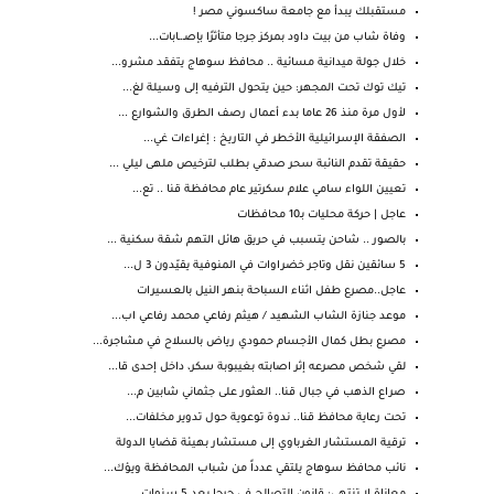
مستقبلك يبدأ مع جامعة ساكسوني مصر !
وفاة شاب من بيت داود بمركز جرجا متأثرًا بإصـ.ـابات...
خلال جولة ميدانية مسائية .. محافظ سوهاج يتفقد مشرو...
تيك توك تحت المجهر: حين يتحول الترفيه إلى وسيلة لغ...
لأول مرة منذ 26 عاما بدء أعمال رصف الطرق والشوارع ...
الصفقة الإسرائيلية الأخطر في التاريخ : إغراءات غي...
حقيقة تقدم النائبة سحر صدقي بطلب لترخيص ملهى ليلي ...
تعيين اللواء سامي علام سكرتير عام محافظة قنا .. تع...
عاجل | حركة محليات بـ10 محافظات
بالصور .. شاحن يتسبب في حريق هائل التهم شقة سكنية ...
5 سائقين نقل وتاجر خضراوات في المنوفية يقيّدون 3 ل...
عاجل..مصرع طفل اثناء السباحة بنهر النيل بالعسيرات
موعد جنازة الشاب الشهيد / هيثم رفاعي محمد رفاعي اب...
مصرع بطل كمال الأجسام حمودي رياض بالسلاح في مشاجرة...
لقي شخص مصرعه إثر اصابته بغيبوبة سكر، داخل إحدى قا...
صراع الذهب في جبال قنا.. العثور على جثماني شابين م...
تحت رعاية محافظ قنا.. ندوة توعوية حول تدوير مخلفات...
ترقية المستشار الغرباوي إلى مستشار بهيئة قضايا الدولة
نائب محافظ سوهاج يلتقي عدداً من شباب المحافظة ويؤك...