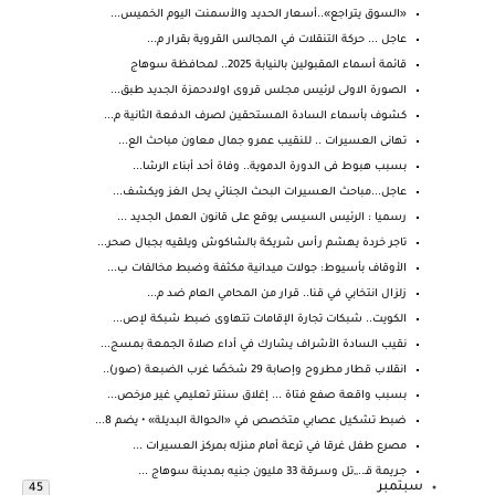
«السوق يتراجع»..أسعار الحديد والأسمنت اليوم الخميس...
عاجل ... حركة التنقلات في المجالس القروية بقرار م...
قائمة أسماء المقبولين بالنيابة 2025.. لمحافظة سوهاج
الصورة الاولى لرئيس مجلس قروى اولادحمزة الجديد طبق...
كشوف بأسماء السادة المستحقين لصرف الدفعة الثانية م...
تهانى العسيرات .. للنقيب عمرو جمال معاون مباحث الع...
بسبب هبوط فى الدورة الدموية.. وفاة أحد أبناء الرشا...
عاجل...مباحث العسيرات البحث الجنائي يحل الغز ويكشف...
رسميا : الرئيس السيسى يوقع على قانون العمل الجديد ...
تاجر خردة يهشم رأس شريكة بالشاكوش ويلقيه بجبال صحر...
الأوقاف بأسيوط: جولات ميدانية مكثفة وضبط مخالفات ب...
زلزال انتخابي في قنا.. قرار من المحامي العام ضد م...
الكويت.. شبكات تجارة الإقامات تتهاوى ضبط شبكة لإص...
نقيب السادة الأشراف يشارك في أداء صلاة الجمعة بمسج...
انقلاب قطار مطروح وإصابة 29 شخصًا غرب الضبعة (صور)..
بسبب واقعة صفع فتاة ... إغلاق سنتر تعليمي غير مرخص...
ضبط تشكيل عصابي متخصص في «الحوالة البديلة» • يضم 8...
مصرع طفل غرقا في ترعة أمام منزله بمركز العسيرات ...
جـريمة قـ..,,تل وسـرقة 33 مليون جنيه بمدينة سوهاج ...
سبتمبر
45