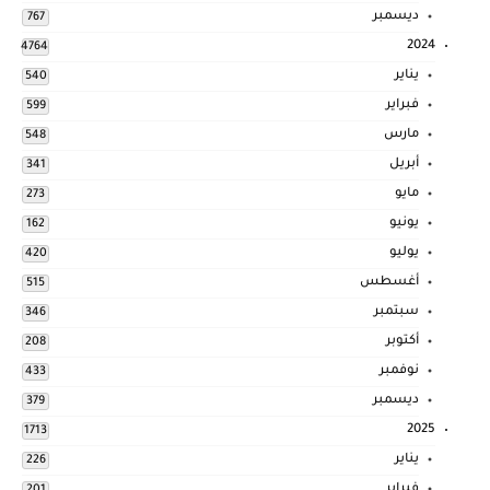
ديسمبر
767
2024
4764
يناير
540
فبراير
599
مارس
548
أبريل
341
مايو
273
يونيو
162
يوليو
420
أغسطس
515
سبتمبر
346
أكتوبر
208
نوفمبر
433
ديسمبر
379
2025
1713
يناير
226
فبراير