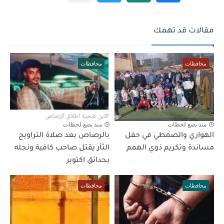
مقالات قد تهمك
محافظات
محافظات
منذ بضع لحظات
منذ بضع لحظات
الهواري والصمطي في حفل
بالرصاص بعد صلاة التراويح
مساندة وتكريم ذوي الهمم
الثأر يقتل صاحب كافية ونجله
بحدائق اكتوبر
محافظات
محافظات