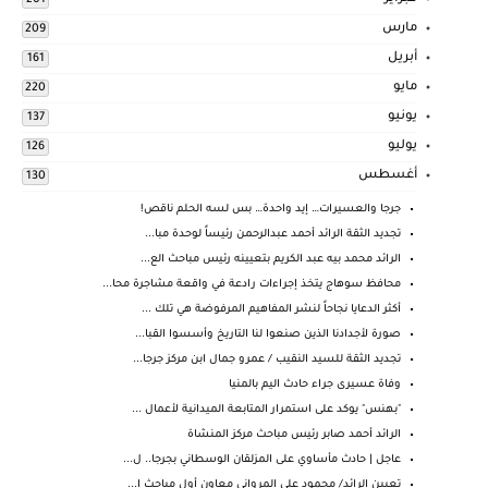
201
مارس
209
أبريل
161
مايو
220
يونيو
137
يوليو
126
أغسطس
130
جرجا والعسيرات… إيد واحدة… بس لسه الحلم ناقص!
تجديد الثقة الرائد أحمد عبدالرحمن رئيساً لوحدة مبا...
الرائد محمد بيه عبد الكريم بتعيينه رئيس مباحث الع...
محافظ سوهاج يتخذ إجراءات رادعة في واقعة مشاجرة محا...
أكثر الدعايا نجاحاً لنشر المفاهيم المرفوضة هي تلك ...
صورة لأجدادنا الذين صنعوا لنا التاريخ وأسسوا القبا...
تجديد الثقة للسيد النقيب / عمرو جمال ابن مركز جرجا...
وفاة عسيرى جراء حادث اليم بالمنيا
"بهنس" يوكد على استمرار المتابعة الميدانية لأعمال ...
الرائد أحمد صابر رئيس مباحث مركز المنشاة
عاجل | حادث مأساوي على المزلقان الوسطاني بجرجا.. ل...
تعيين الرائد/ محمود علي المرواني معاون أول مباحث ا...