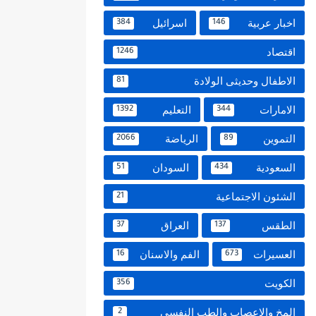
اخبار عربية
اسرائيل
384
146
اقتصاد
1246
الاطفال وحديثى الولادة
81
الامارات
التعليم
1392
344
التموين
الرياضة
2066
89
السعودية
السودان
51
434
الشئون الاجتماعية
21
الطقس
العراق
37
137
العسيرات
الفم والاسنان
16
673
الكويت
356
المخ والاعصاب والطب النفسي
2