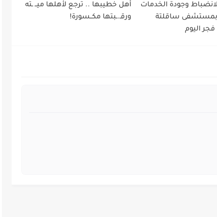
لانضباط وجودة الخدمات
أهل خطيبها .. ترجع لأهلها ميــ ـته
 بمستشفى ساقلتة
ورقـ.ـبتها مكــسورة!
فجر اليوم