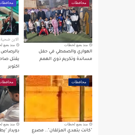
محافظات
محافظات
منذ بضع لحظات
منذ بضع ل
الهواري والصمطي في حفل
بالرصاص بع
مساندة وتكريم ذوي الهمم
يقتل صاحب
اكتوبر
محافظات
محافظات
منذ بضع لحظات
منذ بضع ل
"كانت بتعدي المزلقان".. مصرع
دويدار "ي