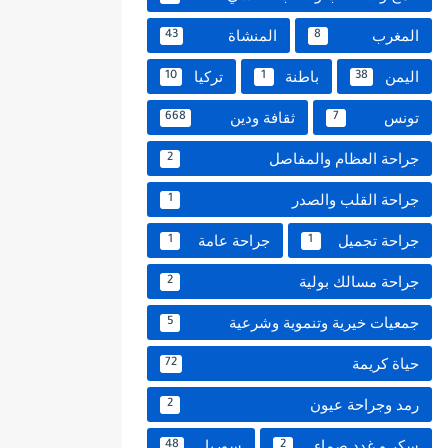
المغرب
المنشاة
43
8
اليمن
باطنة
تركيا
10
1
38
تونس
ثقافة ودين
668
7
جراحة العظام والمفاصل
2
جراحة القلب والصدر
1
جراحة تجميل
جراحة عامة
1
1
جراحة مسالك بولية
2
جمعيات خيرية وتنموية وشرعية
5
حياة كريمة
72
رمد وجراحة عيون
2
سكر و غدد صماء
سوريا
48
2