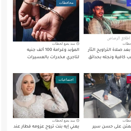
محافظات
حظات
منذ بضع لحظات
د صلاة التراويح الثأر
المؤبد وغرامة 100 ألف جنيه
 كافية ونجله بحدائق
لتاجري مخدرات بالعسيرات
اجتماعيات
حظات
منذ بضع لحظات
طمئن على حسن سير
يعني إيه بنت تروح عزومه فطار عند