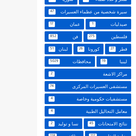
سيرة شخصية من عظماء العسيرات
47
صيدليات
عمان
17
1
فلسطين
فن
852
275
قطر
كورونا
لبنان
51
26
27
ليبيا
محافظات
5029
19
مراكز الاشعة
2
مستشفى العسيرات المركزى
74
مستشفيات حكومية وخاصة
4
معامل التحاليل الطبية
4
نتائج الامتحانات
نسا و توليد
2
45