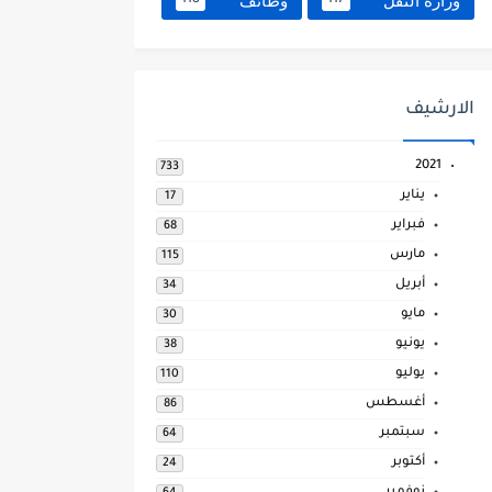
وزارة النقل
وظائف
118
117
الارشيف
2021
733
يناير
17
فبراير
68
مارس
115
أبريل
34
مايو
30
يونيو
38
يوليو
110
أغسطس
86
سبتمبر
64
أكتوبر
24