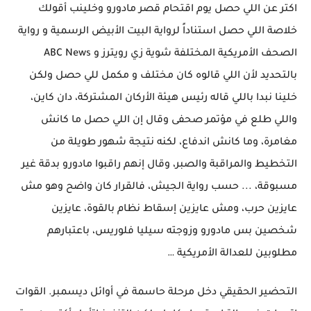
اكتر عن اللي حصل يوم اقتحام قصر مادورو وخلينب أقولك
خلاصة اللي حصل استناداً لرواية البيت الأبيض الرسمية و رواية
الصحف الأمريكية المختلفة شوية زي رويترز و ABC News
بالتحديد لأن اللي قالوه كان مختلف و مكمل للي حصل ولكن
خلينا نبدا باللي قاله رئيس هيئة الأركان المشتركة، دان كاين،
واللي طلع في مؤتمر صحفى وقال إن اللي حصل ما كانش
مغامرة، وما كانش اندفاع، لكنه نتيجة شهور طويلة من
التخطيط والمراقبة والصبر، وقال إنهم راقبوا مادورو بدقة غير
مسبوقة، ... حسب رواية الجيش، فالقرار كان واضح وهو مش
عايزين حرب، ومش عايزين إسقاط نظام بالقوة، عايزين
شخصين بس مادورو وزوجته سيليا فلوريس، باعتبارهم
مطلوبين للعدالة الأمريكية …
التحضير الحقيقي دخل مرحلة حاسمة في أوائل ديسمبر. القوات