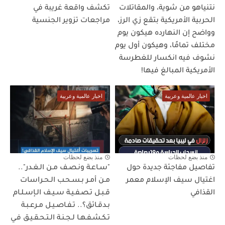
نتنياهو من شوية، والمقاتلات
تكشف واقعة غريبة في
الحربية الأمريكية بتقع زي الرز،
مراجعات تزوير الجنسية
وواضح إن النهارده هيكون يوم
مختلف تمامًا، وهيكون أول يوم
نشوف فيه انكسار للغطرسة
الأمريكية المبالغ فيها!
اخبار عالمية وعربية
اخبار عالمية وعربية
منذ بضع لحظات
منذ بضع لحظات
تفاصيل مفاجئة جديدة حول
"سـاعـة ونـصـف مـن الـغـدر"..
اغتيال سيف الإسلام معمر
مـن أمـر بـسـحـب الـحـراسات
القذافي
قـبـل تـصـفـيـة سـيـف الـإسـلـام
بـدقـائق؟.. تـفـاصـيـل مـرعـبـة
تـكـشـفـهـا لـجـنـة الـتـحـقـيـق فـي