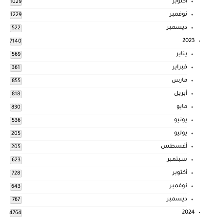
أكتوبر
1029
نوفمبر
1229
ديسمبر
522
2023
7140
يناير
569
فبراير
361
مارس
855
أبريل
818
مايو
830
يونيو
536
يوليو
205
أغسطس
205
سبتمبر
623
أكتوبر
728
نوفمبر
643
ديسمبر
767
2024
4764