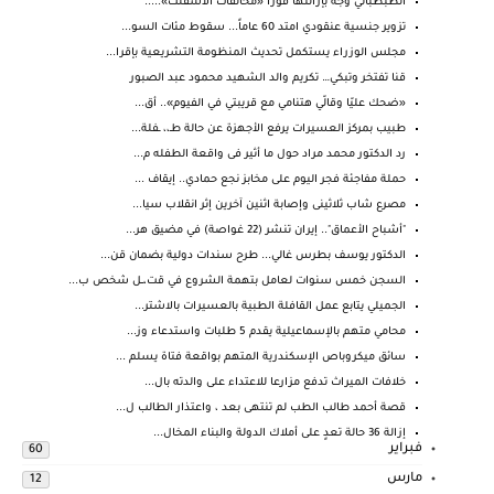
الطبطبائي وجّه بإزالتها فوراً «مخالَفات الأسفلت».....
تزوير جنسية عنقودي امتد 60 عاماً... سقوط مئات السو...
مجلس الوزراء يستكمل تحديث المنظومة التشريعية بإقرا...
قنا تفتخر وتبكي… تكريم والد الشهيد محمود عبد الصبور
«ضحك عليّا وقالّي هتنامي مع قريبتي في الفيوم».. أق...
طبيب بمركز العسيرات يرفع الأجهزة عن حالة طـ،، ـفلة...
رد الدكتور محمد مراد حول ما أثير فى واقعة الطفله م...
حملة مفاجئة فجر اليوم على مخابز نجع حمادي.. إيقاف ...
مصرع شاب ثلاثينى وإصابة اثنين آخرين إثر انقلاب سيا...
"أشباح الأعماق".. إيران تنشر (22 غواصة) في مضيق هر...
الدكتور يوسف بطرس غالي... طرح سندات دولية بضمان قن...
السجن خمس سنوات لعامل بتهمة الشروع في قت،ــل شخص ب...
الجميلي يتابع عمل القافلة الطبية بالعسيرات بالاشتر...
محامي متهم بالإسماعيلية يقدم 5 طلبات واستدعاء وز...
سائق ميكروباص الإسكندرية المتهم بواقعة فتاة يسلم ...
خلافات الميراث تدفع مزارعا للاعتداء على والدته بال...
قصة أحمد طالب الطب لم تنتهى بعد ، واعتذار الطالب ل...
إزالة 36 حالة تعدٍ على أملاك الدولة والبناء المخال...
فبراير
60
مارس
12