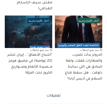
مـقـتـل سـيـف الـإسـلـام
الـقـذافـي!
اخبار عالمية وعربية
اخبار عالمية وعربية
منذ بضع لحظات
منذ بضع لحظات
الدرونز بدأت تضرب،
"أشباح الأعماق".. إيران تنشر
والمطارات قفلت، ولغة
(22 غواصة) في مضيق هرمز:
البنادق هي اللي سائدة
مـ،ـصيدة الألغام وصـ،ـواريخ
دلوقت.. هل سقط قناع
الكروز تحت الميّة!
السلام في أديس أبابا؟
تعليقات