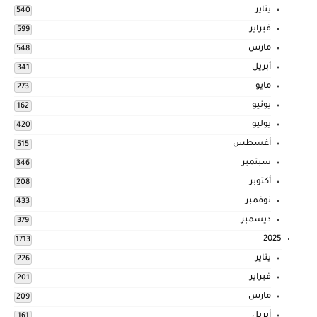
يناير
540
فبراير
599
مارس
548
أبريل
341
مايو
273
يونيو
162
يوليو
420
أغسطس
515
سبتمبر
346
أكتوبر
208
نوفمبر
433
ديسمبر
379
2025
1713
يناير
226
فبراير
201
مارس
209
أبريل
161