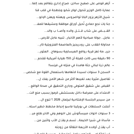
أزهر قوص على صفيح ساخن: صراع إداري يتفاقم بعد إلغا...
عمارة كامل الوزير تتحول لوكر شابو وبلطجة في قلب قنا
شيخ_الأزهر يزور البابا تواضروس ويهنئه ويهنئ الإخو...
جنا يات نجع حمادي تُحيل أوراق موظفة وعشيقها للمفـ....
القـ.ـبـ.ـض على شاب قـ.ـتـ.ـل والده وأصـ.ـا ب والد...
عاجل.. جولة صباحية لأهم الأخبار.. تنبيه عاجل للأرص...
محاولة انقلاب على رودريجيز بالعاصمة الفنزويلية كار...
جريــ ،مة تهز قرية روافع العيساوية بسوهاج.. العثور...
90 دقيقة بس كانت كفيلة أن 150 طيارة أمريكية تقتحم ...
عالم ذرة لبناني جثة هامدة في منزله في فرنسا!
السجن 3 سنوات لسيدة لاتهامها باستعمال القوة مع شخص...
تفاصيل مثيرة بعد تغيبها أكثر من شهر الأمـن يفـك ل...
القبض علي شقيق المتوفي وجاري التحقيق في صحة الواقع...
الاعتداء على ممرضة داخل بمستشفى كرموز بسبب منع الت...
من سيدير الجلسة الإفتتاحية لبرلمان 2026 ؟ تنوع ال...
أعلنت السلطات في بوركينا فاسو إحباط مخطط خطير استه...
3 سنوات اخوات مبيسألوش على اخوهم وفي الآخر طلع ميـ...
مأساة في شبرا الخيمة… تسمـ.م يقتـ.ل الأب واثنين من...
أب يقتـ.ل أولاده الأربعة انتقامًا من زوجته