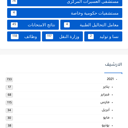
مستشفى العسيرات المركزى
74
مستشفيات حكومية وخاصة
4
معامل التحاليل الطبية
نتائج الامتحانات
45
4
نسا و توليد
وزارة النقل
وظائف
118
117
2
الارشيف
2021
733
يناير
17
فبراير
68
مارس
115
أبريل
34
مايو
30
يونيو
38