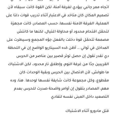
اتجاه ممر جانبي بيؤدي لغرفة آمنة، لكن القوة كانت سبقاه لأن
تصميم المكان كان متاخد في الاعتبار أثناء تدريب قوات دلتا على
العملية، الغرفة الآمنة نفسها، حسب المصادر، كانت مجهزة
لتحمّل اقتحام محدود أو محاولة اغتيال، لكنها ما كانتش
مصممة تتحمّل قوة دخلت بالفعل جوّه المجمع وسيطرت على
المداخل في ثواني … أظن كده السيناريو الواضح إن في اللحظة
دي نقدر نقول إن حصل توتر قصير بين عناصر من الحرس
القريبين جدًا من غرفة النوم، وإطلاق نار محدود، لكن الاشتباك
ما طولش، لأن الاتصال بين الحرس وبقية الوحدات كان
مقطوع، وكل مجموعة كانت شايفة نفسها لوحدها. هنا، وده
مهم، المصادر بتقول إن أوامر واضحة صدرت للحرس بعدم
التصعيد داخل المبنى نفسه لتفادي
قتل مادورو أثناء الاشتباك