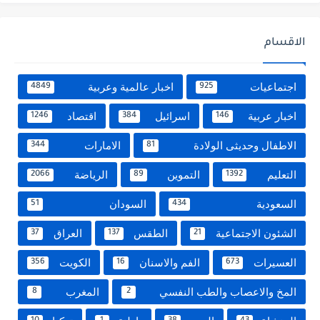
الاقسام
اجتماعيات
اخبار عالمية وعربية
4849
925
اخبار عربية
اسرائيل
اقتصاد
1246
384
146
الاطفال وحديثى الولادة
الامارات
344
81
التعليم
التموين
الرياضة
2066
89
1392
السعودية
السودان
51
434
الشئون الاجتماعية
الطقس
العراق
37
137
21
العسيرات
الفم والاسنان
الكويت
356
16
673
المخ والاعصاب والطب النفسي
المغرب
8
2