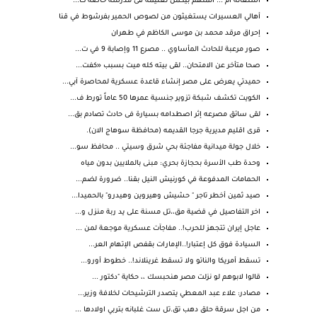
استغاثة ام ... المتهم بيكمل تعليمة فى مدرسة خاصة ت...
أهالي العسيرات يستغيثون من لصوص الحمير بفرشوط في قنا
إحراق مرقد محمد بن موسى الكاظم في طهران
صور مرعبة للحادث المأساوي .. مصرع 11 وإصابة 9 في ت...
صحا متأخر عن الامتحان.. لقى بيته كله ميت بسبب «كفت...
حميدتي يعرض على مصر إنشاء قاعدة عسكرية لمحاصرة آبي...
الكويت تكشف شبكة تزوير جنسية عمرها 50 عاماً تورط ف...
لقى سائق مصرعه إثر اصطدامه بسيارة فى حادث تصادم بق...
قرى اقليم مديرية جرجا القديمه (محافظة سوهاج الان).
خلال جولة ميدانية مفاجئة بحي شرق وسيتي .. محافظ سو...
وحدة طب الأسرة بحجازة بحري: مبنى بالملايين بدون مياه
الحمامات المدفوعة في كورنيش النيل بقنا.. ضرورة لضم...
صيد ثمين أخطر تاجر " حشيش وهيروين وهيدرو" بالحميدا...
اخر التفاصيل في قضية مق،،تل مسنة على يد ربة منزل و...
عاجل إيران تتجهز للحرب!.. مفاجآت عسكرية موجعة لمن ...
السيادة فوق كل إعتبار!..الإمارات بقفص الإتهام العر...
تسقط أمريكا والناتو ولا تسقط غرينلاند!.. خطوط أورو...
قالوا لابوهم لو نزلت مصر هنحبسك ،، حكاية "دكتور ...
مصادر: علاء عبد المعطي يتصدر الترشيحات لخلافة وزير...
من اجل سرقة حلق دهب تق.تل ست غلبانه بتربي اولادها ...