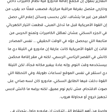
التقارير بتقول إن مجمع إقامة مادورو فيه نظام كاميرات داخلي
وخارجي متصل بغرفة مراقبة مركزية، فصعب فعلًا حد يقرب من
المقر من غير ما يتشاف، لكن بحسب وسائل إعلام اللي حصل
إن القوة الأمريكية قبل ما تدخل المبنى، قطعت التيار الكهربائي
في الجزء السكني عشان تعطّل الكاميرات وتمنع الحرس من
متابعة اللي بيحصل جوّه في الوقت الحقيقي … نفس المصادر
قالت إن القوة الأمريكية كانت عارفة إن مادورو في الليلة دي ما
كانش في القصر الرئاسي الرسمي، لكنه في مقر إقامة محصّن
بيستخدمه وقت النوم، وإنه عادة بيغير مكانه فجأة، لكن الليلة
دي استقر في نفس الموقع لساعات طويلة، وفي اللحظة اللي
القوة دخلت فيها الطابق السكني، مادورو كان لسه صاحي على
صوت الاقتحام، مش نايم نوم عميق، لكنه برضه ما كانش لابس
تجهيز خروج أو محاولة هروب.
واحدة من أهم النقاط اللي اتذكرت إن مادورو حاول يتحرك في