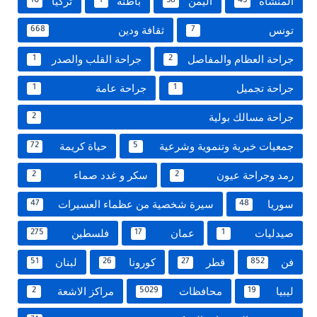
المنشاة
اليمن
باطنة
تركيا
10
1
38
43
تونس
ثقافة ودين
668
7
جراحة العظام والمفاصل
جراحة القلب والصدر
1
2
جراحة تجميل
جراحة عامة
1
1
جراحة مسالك بولية
2
جمعيات خيرية وتنموية وشرعية
حياة كريمة
72
5
رمد وجراحة عيون
سكر و غدد صماء
2
2
سوريا
سيرة شخصية من عظماء العسيرات
47
48
صيدليات
عمان
فلسطين
275
17
1
فن
قطر
كورونا
لبنان
51
26
27
852
ليبيا
محافظات
مراكز الاشعة
2
5029
19