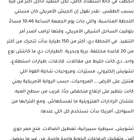
اتحطت في حالة استعداد كامل، لكن التنفيذ اتأجل أكتر من مرة
بسبب الطقس. نقدر نقول إن الجيش الأمريكي كان مستني
اللحظة المناسبة، واللي جات يوم الجمعة الساعة 10:46 مساءً
بتوقيت الساحل الشرقي الأمريكي، وقتها ترامب أصدر أمر
التنفيذ. في اللحظة دي، أكتر من 150 طيارة بدأت تتحرك من أكتر
من 20 قاعدة مختلفة، برية وبحرية. الطيارات دي ما كانتش نوع
واحد، دي كانت خليط من مقاتلات، قاذفات، طيارات استطلاع،
تشويش إلكتروني، مسيّرات، ومروحيات شايلة القوة اللي
هتنزل على الأرض … المروحيات، حسب الرواية الأمريكية يعني
كانت بتطير على ارتفاع منخفض جدًا، قريب من سطح الميه،
علشان الرادارات الفنزويلية ما تمسكهاش. ومع اقترابها من
السواحل، أمريكا بدأت تستخدم كل اللي عندها:
تشويش، سيطرة سيبرانية، تعطيل اتصالات، فتح ممر جوي
آمن، وتفكيك الدفاعات الجوية واحدة واحدة، من غير ما يحصل