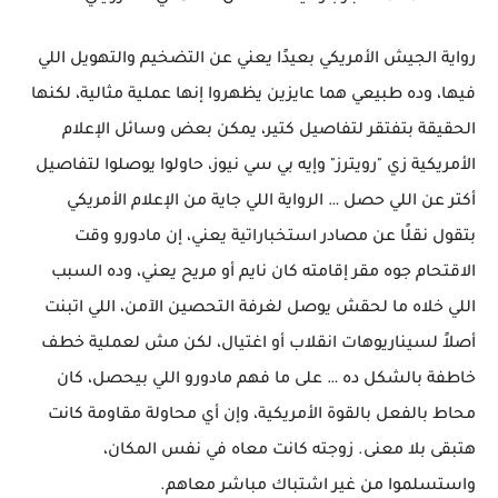
رواية الجيش الأمريكي بعيدًا يعني عن التضخيم والتهويل اللي
فيها، وده طبيعي هما عايزين يظهروا إنها عملية مثالية، لكنها
الحقيقة بتفتقر لتفاصيل كتير، يمكن بعض وسائل الإعلام
الأمريكية زي "رويترز" وإيه بي سي نيوز، حاولوا يوصلوا لتفاصيل
أكتر عن اللي حصل … الرواية اللي جاية من الإعلام الأمريكي
بتقول نقلًا عن مصادر استخباراتية يعني، إن مادورو وقت
الاقتحام جوه مقر إقامته كان نايم أو مريح يعني، وده السبب
اللي خلاه ما لحقش يوصل لغرفة التحصين الآمن، اللي اتبنت
أصلاً لسيناريوهات انقلاب أو اغتيال، لكن مش لعملية خطف
خاطفة بالشكل ده … على ما فهم مادورو اللي بيحصل، كان
محاط بالفعل بالقوة الأمريكية، وإن أي محاولة مقاومة كانت
هتبقى بلا معنى. زوجته كانت معاه في نفس المكان،
واستسلموا من غير اشتباك مباشر معاهم.