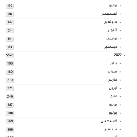
يوليو
110
أغسطس
86
سبتمبر
64
أكتوبر
24
نوفمبر
64
ديسمبر
83
2022
5570
يناير
103
فبراير
180
مارس
210
أبريل
221
مايو
246
يونيو
187
يوليو
108
أغسطس
569
سبتمبر
966