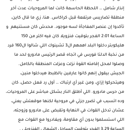
إنذار شامل … اللحظة الحاسمة كانت لما المروحيات عدت آخر
منطقة تضاريس مرتفعة قبل كراكاس. هنا، زي ما قال كاين،
تأكدوا إن عنصر المفاجأة لسه موجود. محدش كان مستنيهم و
الساعة 2:01 الفجر بتوقيت فنزويلا كان فيه اكتر من 150
هليكوبتر دخلوا البلد اهمهم ال3 تشينوك اللي شالوا ال160 فرد
من نخبة الدلتا فورس في اتجاه قصر الرئيس مادورو لحد ما
وصلوا لمحل إقامته القوة نزلت وعزلت المنطقة بالكامل.
الجيش بيقول إنهم كانوا عارفين بالظبط هيدخلوا منين،
وهيتحركوا إزاي، ومن غير أي ارتباك … أول رد فعل حصل، كان
من حرس مادورو. اللي أطلق النار بشكل مباشر على المروحيات،
وده اتسبب في تضرر جزئي في مروحية لكنها موقعتش يعني،
عشان تدخل القوات في النهاية وتقبض على مادورو وزوجته،
اللي استسلموا بدون أي مقاومة، ويغادروا مع القوات مع
الساعة 3.29 الفجر بتوقيت الساحل الشمالي الفنزويلي .