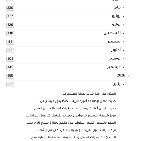
مايو
220
يونيو
137
يوليو
126
أغسطس
130
سبتمبر
45
أكتوبر
93
نوفمبر
105
ديسمبر
60
2026
155
يناير
83
العثور على جثة شاب بمركز العسيرات
ضبط عامل لإطلاقه أعيرة نارية ابتهاجًا بفوز مرشح في...
جنوب اليمن أعلنت رسميًا بدء خطوات انفصالها عن الشم...
مركز شرطة العسيرات يواصل جهوده لكشف تفاصيل عملية ...
الحكم بالسجن خمس سنوات على متهم بحيازة سلاح ناري ب...
ترامب يهدد دول أمريكا الجنوبية بالكامل "على من يشك...
السجن 10 سنوات لعامل و3 لشقيقه لاتهامهما بإصابة شخ...