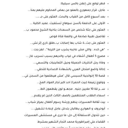
قطر توقع على إعلان باكس سيليكا.
عاجل: قرار جمهوري بالعفو عن بعض المحكوم عليهم بمنا...
بعد أسبوع كامل من الغياب والبحث، العثور على جـــ ،...
الأولى على الدفعة بألسن سوهاج تستغيث: عميد الكلية ...
العثور علي جثة شخص من السعدات بناحية الشيخ محمود ب...
تفاصيل طبية صادمة في واقعة فتاة قوص
العثور على جث،،ة شاب بها إصابات ب،،طلق ناري إثر نش...
“هي كده.. واللي مش عاجبه يشرب من الترعة”.. لغز بنت...
مصرع 5 أطفال أشقاء في غياب والديهم بسبب تسريب غاز ...
وفاة رجل الذكريات الجميلة وجيل الثمانينيات والتسعي...
إحالة واضع امتحان العربي بالشهادة الاعدادية للتحقي...
قصة 10 إخوانجية السيسي قال "مش هيطلعوا من السجن غي...
ووقوع زعيمة (بيت الحمرا) احد اكبر تجار المواد المخ...
سـ..ـر قة 10 ملايين جنيه.. مجهـ.ـو لون يقطعون الط...
اسماء الطلاب المنتظمين بالصف الثالث الذين لم يتقدم...
بيت ثقافة العسيرات ينظم ورشة رسوم أطفال بمركز شباب...
أبوخروف و الهواري يطالبان بتدخل عاجل لإعادة تشغيل ...
حين تتحول الاستغاثة إلى حل: ما جرى في مستشفى العسيرات
القضاء علي إمبراطورية محمد النجار الشهير بمشرط