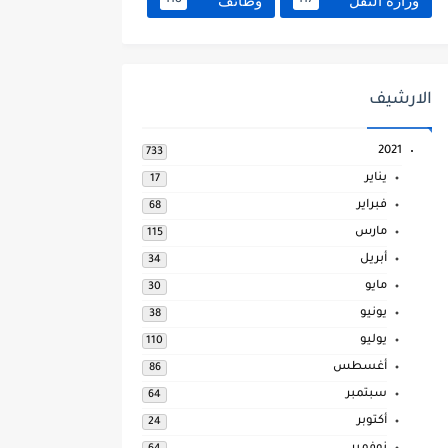
وزارة النقل
وظائف
118
117
الارشيف
2021
733
يناير
17
فبراير
68
مارس
115
أبريل
34
مايو
30
يونيو
38
يوليو
110
أغسطس
86
سبتمبر
64
أكتوبر
24