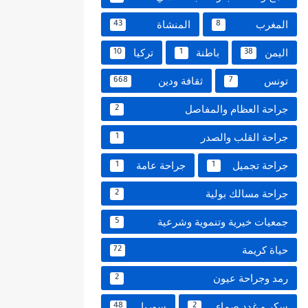
المغرب
المنشاة
43
8
اليمن
باطنة
تركيا
10
1
38
تونس
ثقافة ودين
668
7
جراحة العظام والمفاصل
2
جراحة القلب والصدر
1
جراحة تجميل
جراحة عامة
1
1
جراحة مسالك بولية
2
جمعيات خيرية وتنموية وشرعية
5
حياة كريمة
72
رمد وجراحة عيون
2
سكر و غدد صماء
سوريا
48
2