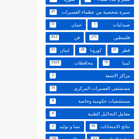
سيرة شخصية من عظماء العسيرات
47
صيدليات
عمان
17
1
فلسطين
فن
852
275
قطر
كورونا
لبنان
51
26
27
ليبيا
محافظات
5029
19
مراكز الاشعة
2
مستشفى العسيرات المركزى
74
مستشفيات حكومية وخاصة
4
معامل التحاليل الطبية
4
نتائج الامتحانات
نسا و توليد
2
45