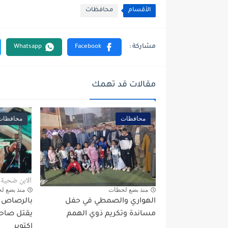
الأقسام
محافظات
مقالات قد تهمك
محافظات
محافظات
منذ بضع لحظات
منذ بضع ل
الهواري والصمطي في حفل
بالرصاص بع
مساندة وتكريم ذوي الهمم
يقتل صاحب
اكتوبر