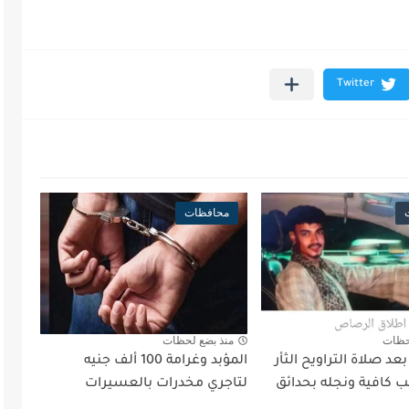
محافظات
حظات
منذ بضع لحظات
د صلاة التراويح الثأر
المؤبد وغرامة 100 ألف جنيه
 كافية ونجله بحدائق
لتاجري مخدرات بالعسيرات