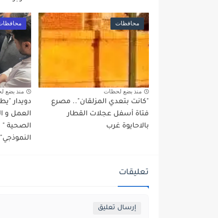
محافظات
محافظات
منذ بضع لحظات
منذ بضع ل
"كانت بتعدي المزلقان".. مصرع
دويدار "ي
فتاة أسفل عجلات القطار
العمل و ا
بالاحايوة غرب
الصحية "
النموذجي" 
تعليقات
إرسال تعليق