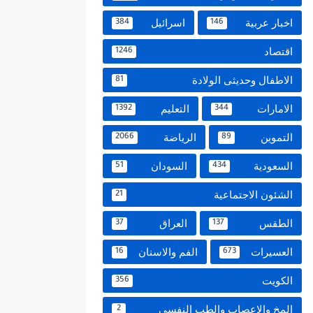
اخبار عربية
اسرائيل
384
146
اقتصاد
1246
الاطفال وحديثى الولادة
81
الامارات
التعليم
1392
344
التموين
الرياضة
2066
89
السعودية
السودان
51
434
الشئون الاجتماعية
21
الطقس
العراق
37
137
العسيرات
الفم والاسنان
16
673
الكويت
356
المخ والاعصاب والطب النفسي
2