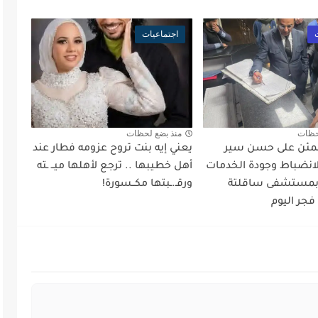
اجتماعيات
حظات
منذ بضع لحظات
طمئن على حسن سير
يعني إيه بنت تروح عزومه فطار عند
لانضباط وجودة الخدمات
أهل خطيبها .. ترجع لأهلها ميــ ـته
 بمستشفى ساقلتة
ورقـ.ـبتها مكــسورة!
فجر اليوم