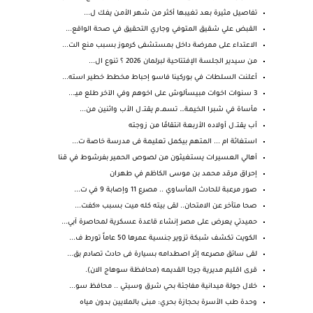
تفاصيل مثيرة بعد تغيبها أكثر من شهر الأمـن يفـك ل...
القبض علي شقيق المتوفي وجاري التحقيق في صحة الواقع...
الاعتداء على ممرضة داخل بمستشفى كرموز بسبب منع الت...
من سيدير الجلسة الإفتتاحية لبرلمان 2026 ؟ تنوع ال...
أعلنت السلطات في بوركينا فاسو إحباط مخطط خطير استه...
3 سنوات اخوات مبيسألوش على اخوهم وفي الآخر طلع ميـ...
مأساة في شبرا الخيمة… تسمـ.م يقتـ.ل الأب واثنين من...
أب يقتـ.ل أولاده الأربعة انتقامًا من زوجته
استغاثة ام ... المتهم بيكمل تعليمة فى مدرسة خاصة ت...
أهالي العسيرات يستغيثون من لصوص الحمير بفرشوط في قنا
إحراق مرقد محمد بن موسى الكاظم في طهران
صور مرعبة للحادث المأساوي .. مصرع 11 وإصابة 9 في ت...
صحا متأخر عن الامتحان.. لقى بيته كله ميت بسبب «كفت...
حميدتي يعرض على مصر إنشاء قاعدة عسكرية لمحاصرة آبي...
الكويت تكشف شبكة تزوير جنسية عمرها 50 عاماً تورط ف...
لقى سائق مصرعه إثر اصطدامه بسيارة فى حادث تصادم بق...
قرى اقليم مديرية جرجا القديمه (محافظة سوهاج الان).
خلال جولة ميدانية مفاجئة بحي شرق وسيتي .. محافظ سو...
وحدة طب الأسرة بحجازة بحري: مبنى بالملايين بدون مياه