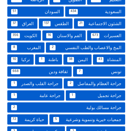
السعودية
السودان
51
434
الشئون الاجتماعية
الطقس
العراق
37
137
21
العسيرات
الفم والاسنان
الكويت
356
16
673
المخ والاعصاب والطب النفسي
المغرب
8
2
المنشاة
اليمن
باطنة
تركيا
10
1
38
43
تونس
ثقافة ودين
668
7
جراحة العظام والمفاصل
جراحة القلب والصدر
1
2
جراحة تجميل
جراحة عامة
1
1
جراحة مسالك بولية
2
جمعيات خيرية وتنموية وشرعية
حياة كريمة
72
5