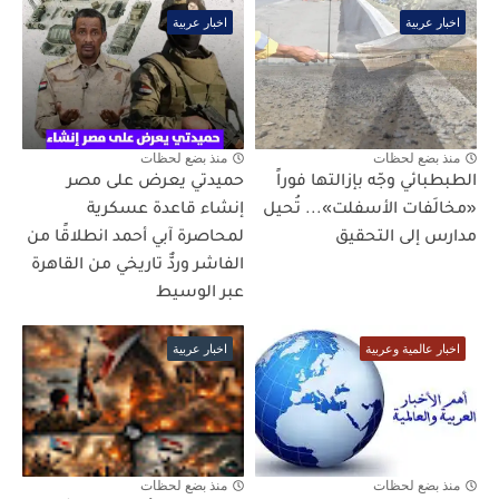
اخبار عربية
اخبار عربية
منذ بضع لحظات
منذ بضع لحظات
الطبطبائي وجّه بإزالتها فوراً
حميدتي يعرض على مصر
«مخالَفات الأسفلت»... تُحيل
إنشاء قاعدة عسكرية
مدارس إلى التحقيق
لمحاصرة آبي أحمد انطلاقًا من
الفاشر وردٌّ تاريخي من القاهرة
عبر الوسيط
اخبار عالمية وعربية
اخبار عربية
منذ بضع لحظات
منذ بضع لحظات