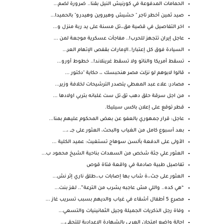
الحمامات المدفوعة في كورنيش النيل بقنا.. ضرورة لضم...
صيد ثمين أخطر تاجر " حشيش وهيروين وهيدرو" بالحميدا...
اخر التفاصيل في قضية مق،،تل مسنة على يد ربة منزل و...
عاجل إيران تتجهز للحرب!.. مفاجآت عسكرية موجعة لمن ...
السيادة فوق كل إعتبار!..الإمارات بقفص الإتهام العر...
تسقط أمريكا والناتو ولا تسقط غرينلاند!.. خطوط أورو...
قالوا لابوهم لو نزلت مصر هنحبسك ،، حكاية "دكتور ...
مصادر: علاء عبد المعطي يتصدر الترشيحات لخلافة وزير...
من اجل سرقة حلق دهب تق.تل ست غلبانه بتربي اولادها ...
قطر توقع على إعلان باكس سيليكا.
عاجل: قرار جمهوري بالعفو عن بعض المحكوم عليهم بمنا...
بعد أسبوع كامل من الغياب والبحث، العثور على جـــ ،...
الأولى على الدفعة بألسن سوهاج تستغيث: عميد الكلية ...
العثور علي جثة شخص من السعدات بناحية الشيخ محمود ب...
تفاصيل طبية صادمة في واقعة فتاة قوص
العثور على جث،،ة شاب بها إصابات ب،،طلق ناري إثر نش...
“هي كده.. واللي مش عاجبه يشرب من الترعة”.. لغز بنت...
مصرع 5 أطفال أشقاء في غياب والديهم بسبب تسريب غاز ...
وفاة رجل الذكريات الجميلة وجيل الثمانينيات والتسعي...
إحالة واضع امتحان العربي بالشهادة الاعدادية للتحقي...