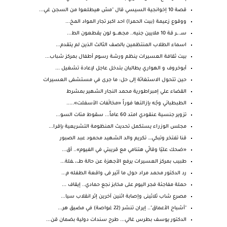
قصة 10 إخوانجية السيسي قال "مش هيطلعوا من السجن غي...
ووقوع زعيمة (بيت الحمرا) احد اكبر تجار المواد المخ...
سـ..ـر قة 10 ملايين جنيه.. مجهـ.ـو لون يقطعون الط...
اسماء الطلاب المنتظمين بالصف الثالث الذين لم يتقدم...
بيت ثقافة العسيرات ينظم ورشة رسوم أطفال بمركز شباب...
أبوخروف و الهواري يطالبان بتدخل عاجل لإعادة تشغيل ...
حين تتحول الاستغاثة إلى حل: ما جرى في مستشفى العسيرات
القضاء علي إمبراطورية محمد النجار الشهير بمشرط
الطبطبائي وجّه بإزالتها فوراً «مخالَفات الأسفلت».....
تزوير جنسية عنقودي امتد 60 عاماً... سقوط مئات السو...
مجلس الوزراء يستكمل تحديث المنظومة التشريعية بإقرا...
قنا تفتخر وتبكي… تكريم والد الشهيد محمود عبد الصبور
«ضحك عليّا وقالّي هتنامي مع قريبتي في الفيوم».. أق...
طبيب بمركز العسيرات يرفع الأجهزة عن حالة طـ،، ـفلة...
رد الدكتور محمد مراد حول ما أثير فى واقعة الطفله م...
حملة مفاجئة فجر اليوم على مخابز نجع حمادي.. إيقاف ...
مصرع شاب ثلاثينى وإصابة اثنين آخرين إثر انقلاب سيا...
"أشباح الأعماق".. إيران تنشر (22 غواصة) في مضيق هر...
الدكتور يوسف بطرس غالي... طرح سندات دولية بضمان قن...