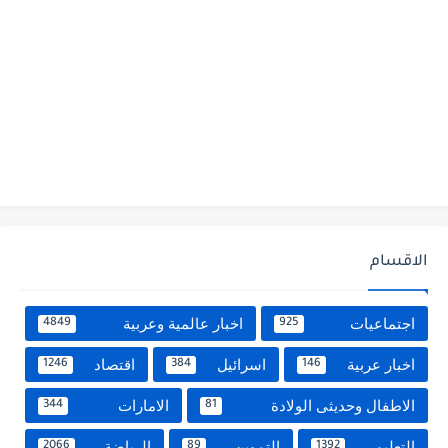
الاقسام
اجتماعيات
اخبار عالمية وعربية
4849
925
اخبار عربية
اسرائيل
اقتصاد
1246
384
146
الاطفال وحديثى الولادة
الامارات
344
81
التعليم
التموين
الرياضة
2066
89
1392