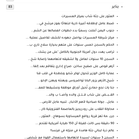
يناير
83
العثور على جثة شاب بمركز العسيرات
ضبط عامل لإطلاقه أعيرة نارية ابتهاجًا بفوز مرشح في...
جنوب اليمن أعلنت رسميًا بدء خطوات انفصالها عن الشم...
مركز شرطة العسيرات يواصل جهوده لكشف تفاصيل عملية ...
الحكم بالسجن خمس سنوات على متهم بحيازة سلاح ناري ب...
ترامب يهدد دول أمريكا الجنوبية بالكامل "على من يشك...
السجن 10 سنوات لعامل و3 لشقيقه لاتهامهما بإصابة شخ...
أزهر قوص على صفيح ساخن: صراع إداري يتفاقم بعد إلغا...
عمارة كامل الوزير تتحول لوكر شابو وبلطجة في قلب قنا
شيخ_الأزهر يزور البابا تواضروس ويهنئه ويهنئ الإخو...
جنا يات نجع حمادي تُحيل أوراق موظفة وعشيقها للمفـ....
القـ.ـبـ.ـض على شاب قـ.ـتـ.ـل والده وأصـ.ـا ب والد...
عاجل.. جولة صباحية لأهم الأخبار.. تنبيه عاجل للأرص...
محاولة انقلاب على رودريجيز بالعاصمة الفنزويلية كار...
جريــ ،مة تهز قرية روافع العيساوية بسوهاج.. العثور...
90 دقيقة بس كانت كفيلة أن 150 طيارة أمريكية تقتحم ...
عالم ذرة لبناني جثة هامدة في منزله في فرنسا!
السجن 3 سنوات لسيدة لاتهامها باستعمال القوة مع شخص...