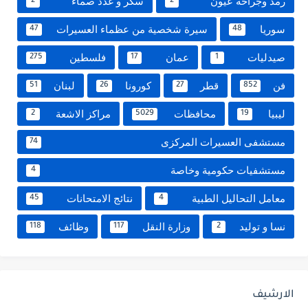
رمد وجراحة عيون
سكر و غدد صماء
2
2
سوريا
سيرة شخصية من عظماء العسيرات
47
48
صيدليات
عمان
فلسطين
275
17
1
فن
قطر
كورونا
لبنان
51
26
27
852
ليبيا
محافظات
مراكز الاشعة
2
5029
19
مستشفى العسيرات المركزى
74
مستشفيات حكومية وخاصة
4
معامل التحاليل الطبية
نتائج الامتحانات
45
4
نسا و توليد
وزارة النقل
وظائف
118
117
2
الارشيف