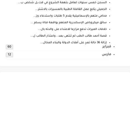
السجن خمس سنوات لعامل بتهمة الشروع في قت،ــل شخص ب...
الجميلي يتابع عمل القافلة الطبية بالعسيرات بالاشتر...
محامي متهم بالإسماعيلية يقدم 5 طلبات واستدعاء وز...
سائق ميكروباص الإسكندرية المتهم بواقعة فتاة يسلم ...
خلافات الميراث تدفع مزارعا للاعتداء على والدته بال...
قصة أحمد طالب الطب لم تنتهى بعد ، واعتذار الطالب ل...
إزالة 36 حالة تعدٍ على أملاك الدولة والبناء المخال...
فبراير
60
مارس
12