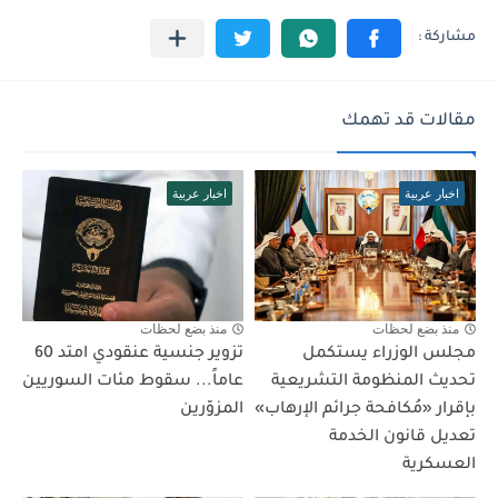
مقالات قد تهمك
اخبار عربية
اخبار عربية
منذ بضع لحظات
منذ بضع لحظات
مجلس الوزراء يستكمل
تزوير جنسية عنقودي امتد 60
تحديث المنظومة التشريعية
عاماً... سقوط مئات السوريين
بإقرار «مُكافحة جرائم الإرهاب»
المزوّرين
تعديل قانون الخدمة
العسكرية