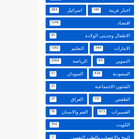
اخبار عربية
اسرائيل
384
146
اقتصاد
1246
الاطفال وحديثى الولادة
81
الامارات
التعليم
1392
344
التموين
الرياضة
2066
89
السعودية
السودان
51
434
الشئون الاجتماعية
21
الطقس
العراق
37
137
العسيرات
الفم والاسنان
16
673
الكويت
356
المخ والاعصاب والطب النفسي
2