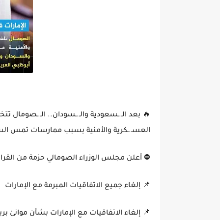
🔥 بعد الـ.ـسعودية والـ.ـسودان.. الـ.ـصومال تت
العسـ.ـكرية والأمنية بسبب ممارسات تمس السي
⛔️ أعلن مجلس الوزراء الصومالي حزمة من القرار
📌 إلغاء جميع الاتفاقيات المبرمة مع الإمارات
📌 إلغاء الاتفاقيات مع الإمارات بشأن موانئ ب