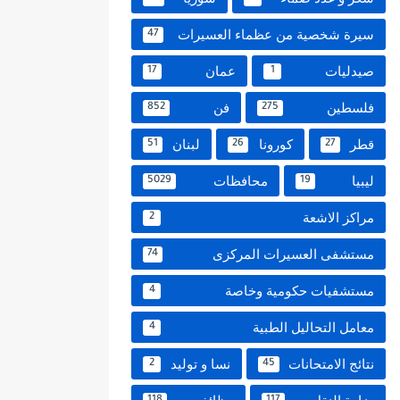
سيرة شخصية من عظماء العسيرات
47
صيدليات
عمان
17
1
فلسطين
فن
852
275
قطر
كورونا
لبنان
51
26
27
ليبيا
محافظات
5029
19
مراكز الاشعة
2
مستشفى العسيرات المركزى
74
مستشفيات حكومية وخاصة
4
معامل التحاليل الطبية
4
نتائج الامتحانات
نسا و توليد
2
45