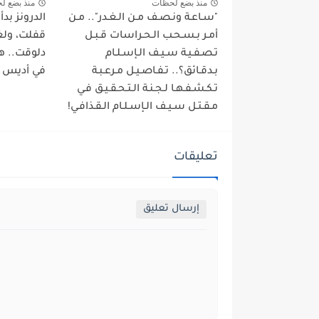
منذ بضع لحظات
منذ بضع ل
"سـاعـة ونـصـف مـن الـغـدر".. مـن
الدرونز بد
أمـر بـسـحـب الـحـراسات قـبـل
قفلت، ولغة
تـصـفـيـة سـيـف الـإسـلـام
دلوقت.. ه
بـدقـائق؟.. تـفـاصـيـل مـرعـبـة
في أديس أب
تـكـشـفـهـا لـجـنـة الـتـحـقـيـق فـي
مـقـتـل سـيـف الـإسـلـام الـقـذافـي!
تعليقات
إرسال تعليق