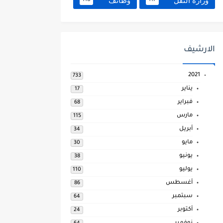
وزارة النقل
وظائف
118
117
الارشيف
2021
733
يناير
17
فبراير
68
مارس
115
أبريل
34
مايو
30
يونيو
38
يوليو
110
أغسطس
86
سبتمبر
64
أكتوبر
24