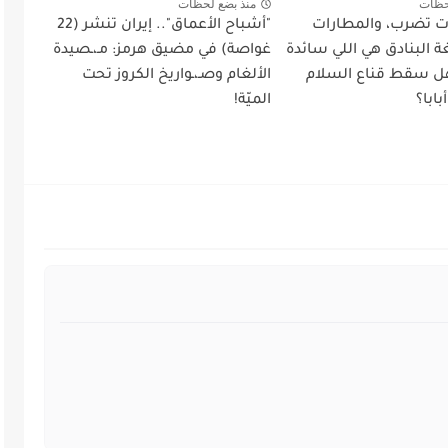
حظات
منذ بضع لحظات
أت تضرب، والمطارات
"أشباح الأعماق".. إيران تنشر (22
 البنادق هي اللي سائدة
غواصة) في مضيق هرمز: مـ،ـصيدة
ل سقط قناع السلام
الألغام وصـ،ـواريخ الكروز تحت
ابا؟
الميّة!