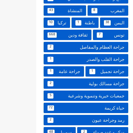
المغرب
المنشاة
43
8
اليمن
باطنة
تركيا
10
1
38
تونس
ثقافة ودين
668
7
جراحة العظام والمفاصل
2
جراحة القلب والصدر
1
جراحة تجميل
جراحة عامة
1
1
جراحة مسالك بولية
2
جمعيات خيرية وتنموية وشرعية
5
حياة كريمة
72
رمد وجراحة عيون
2
سكر و غدد صماء
سوريا
48
2