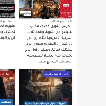
منذ بضع لحظات
منذ بضع ل
الحرس الثوري قصف مكتب
«نوره» أص
نتنياهو من شوية، والمقاتلات
تكشف واقع
الحربية الأمريكية بتقع زي الرز،
تزوير الجن
وواضح إن النهارده هيكون يوم
مختلف تمامًا، وهيكون أول يوم
نشوف فيه انكسار للغطرسة
الأمريكية المبالغ فيها!
اخبار عالمية وعربية
اخبار عال