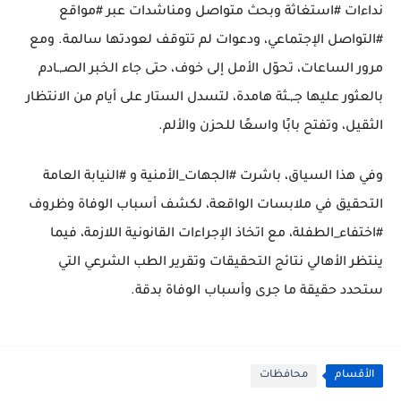
نداءات #استغاثة وبحث متواصل ومناشدات عبر #مواقع
#التواصل الإجتماعي، ودعوات لم تتوقف لعودتها سالمة. ومع
مرور الساعات، تحوّل الأمل إلى خوف، حتى جاء الخبر الصـ,ـادم
بالعثور عليها جـ,ـثة هامدة، لتسدل الستار على أيام من الانتظار
الثقيل، وتفتح بابًا واسعًا للحزن والألم.
وفي هذا السياق، باشرت #الجهات_الأمنية و #النيابة العامة
التحقيق في ملابسات الواقعة، لكشف أسباب الوفاة وظروف
#اختفاء_الطفلة، مع اتخاذ الإجراءات القانونية اللازمة، فيما
ينتظر الأهالي نتائج التحقيقات وتقرير الطب الشرعي التي
ستحدد حقيقة ما جرى وأسباب الوفاة بدقة.
الأقسام
محافظات