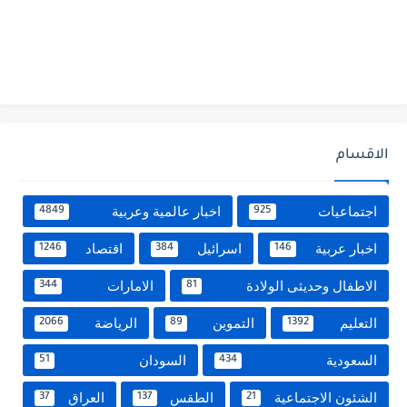
الاقسام
اجتماعيات
اخبار عالمية وعربية
4849
925
اخبار عربية
اسرائيل
اقتصاد
1246
384
146
الاطفال وحديثى الولادة
الامارات
344
81
التعليم
التموين
الرياضة
2066
89
1392
السعودية
السودان
51
434
الشئون الاجتماعية
الطقس
العراق
37
137
21