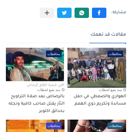
مقالات قد تهمك
محافظات
محافظات
منذ بضع لحظات
منذ بضع لحظات
الهواري والصمطي في حفل
بالرصاص بعد صلاة التراويح
مساندة وتكريم ذوي الهمم
الثأر يقتل صاحب كافية ونجله
بحدائق اكتوبر
محافظات
محافظات