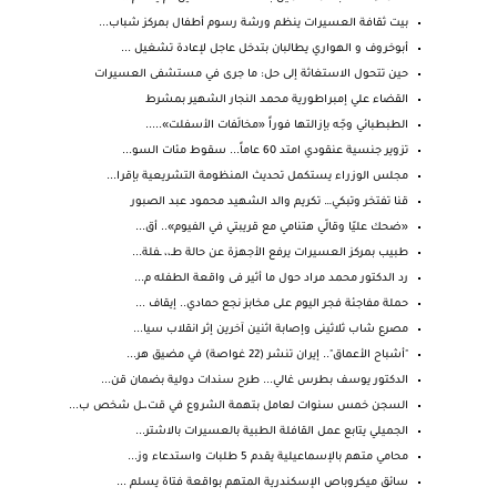
بيت ثقافة العسيرات ينظم ورشة رسوم أطفال بمركز شباب...
أبوخروف و الهواري يطالبان بتدخل عاجل لإعادة تشغيل ...
حين تتحول الاستغاثة إلى حل: ما جرى في مستشفى العسيرات
القضاء علي إمبراطورية محمد النجار الشهير بمشرط
الطبطبائي وجّه بإزالتها فوراً «مخالَفات الأسفلت».....
تزوير جنسية عنقودي امتد 60 عاماً... سقوط مئات السو...
مجلس الوزراء يستكمل تحديث المنظومة التشريعية بإقرا...
قنا تفتخر وتبكي… تكريم والد الشهيد محمود عبد الصبور
«ضحك عليّا وقالّي هتنامي مع قريبتي في الفيوم».. أق...
طبيب بمركز العسيرات يرفع الأجهزة عن حالة طـ،، ـفلة...
رد الدكتور محمد مراد حول ما أثير فى واقعة الطفله م...
حملة مفاجئة فجر اليوم على مخابز نجع حمادي.. إيقاف ...
مصرع شاب ثلاثينى وإصابة اثنين آخرين إثر انقلاب سيا...
"أشباح الأعماق".. إيران تنشر (22 غواصة) في مضيق هر...
الدكتور يوسف بطرس غالي... طرح سندات دولية بضمان قن...
السجن خمس سنوات لعامل بتهمة الشروع في قت،ــل شخص ب...
الجميلي يتابع عمل القافلة الطبية بالعسيرات بالاشتر...
محامي متهم بالإسماعيلية يقدم 5 طلبات واستدعاء وز...
سائق ميكروباص الإسكندرية المتهم بواقعة فتاة يسلم ...