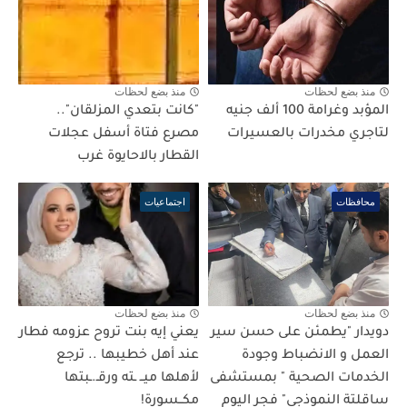
منذ بضع لحظات
منذ بضع لحظات
المؤبد وغرامة 100 ألف جنيه
"كانت بتعدي المزلقان"..
لتاجري مخدرات بالعسيرات
مصرع فتاة أسفل عجلات
القطار بالاحايوة غرب
محافظات
اجتماعيات
منذ بضع لحظات
منذ بضع لحظات
دويدار "يطمئن على حسن سير
يعني إيه بنت تروح عزومه فطار
العمل و الانضباط وجودة
عند أهل خطيبها .. ترجع
الخدمات الصحية " بمستشفى
لأهلها ميــ ـته ورقـ.ـبتها
ساقلتة النموذجي" فجر اليوم
مكــسورة!