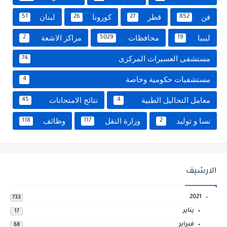
فن
قطر
كورونا
لبنان
51
26
27
852
ليبيا
محافظات
مراكز الاشعة
2
5029
19
مستشفى العسيرات المركزى
74
مستشفيات حكومية وخاصة
4
معامل التحاليل الطبية
نتائج الامتحانات
45
4
نسا و توليد
وزارة النقل
وظائف
118
117
2
الارشيف
2021
733
يناير
17
فبراير
68