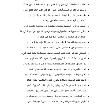
أعلنت السلطات في بوركينا فاسو إحباط مخطط خطير استه...
3 سنوات اخوات مبيسألوش على اخوهم وفي الآخر طلع ميـ...
مأساة في شبرا الخيمة… تسمـ.م يقتـ.ل الأب واثنين من...
أب يقتـ.ل أولاده الأربعة انتقامًا من زوجته
استغاثة ام ... المتهم بيكمل تعليمة فى مدرسة خاصة ت...
أهالي العسيرات يستغيثون من لصوص الحمير بفرشوط في قنا
إحراق مرقد محمد بن موسى الكاظم في طهران
صور مرعبة للحادث المأساوي .. مصرع 11 وإصابة 9 في ت...
صحا متأخر عن الامتحان.. لقى بيته كله ميت بسبب «كفت...
حميدتي يعرض على مصر إنشاء قاعدة عسكرية لمحاصرة آبي...
الكويت تكشف شبكة تزوير جنسية عمرها 50 عاماً تورط ف...
لقى سائق مصرعه إثر اصطدامه بسيارة فى حادث تصادم بق...
قرى اقليم مديرية جرجا القديمه (محافظة سوهاج الان).
خلال جولة ميدانية مفاجئة بحي شرق وسيتي .. محافظ سو...
وحدة طب الأسرة بحجازة بحري: مبنى بالملايين بدون مياه
الحمامات المدفوعة في كورنيش النيل بقنا.. ضرورة لضم...
صيد ثمين أخطر تاجر " حشيش وهيروين وهيدرو" بالحميدا...
اخر التفاصيل في قضية مق،،تل مسنة على يد ربة منزل و...
عاجل إيران تتجهز للحرب!.. مفاجآت عسكرية موجعة لمن ...