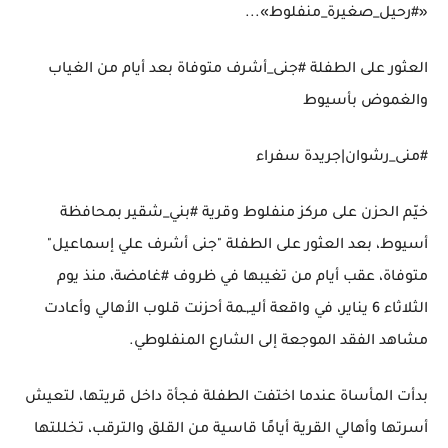
«#رحيل_صغيرة_منفلوط»...
العثور على الطفلة #جنى_أشرف متوفاة بعد أيام من الغياب
والغموض بأسيوط
#منى_رشوان|جريدة سفراء
خيّم الحزن على مركز منفلوط وقرية #بني_شقير بمحافظة
أسيوط، بعد العثور على الطفلة "جنى أشرف علي إسماعيل"
متوفاة، عقب أيام من تغيبها في ظروف #غامضة، منذ يوم
الثلاثاء 6 يناير، في واقعة أليـ,ـمة أحزنت قلوب الأهالي وأعادت
مشاهد الفقد الموجعة إلى الشارع المنفلوطي.
بدأت المأساة عندما اختفت الطفلة فجأة داخل قريتها، لتعيش
أسرتها وأهالي القرية أيامًا قاسية من القلق والترقب، تخللتها