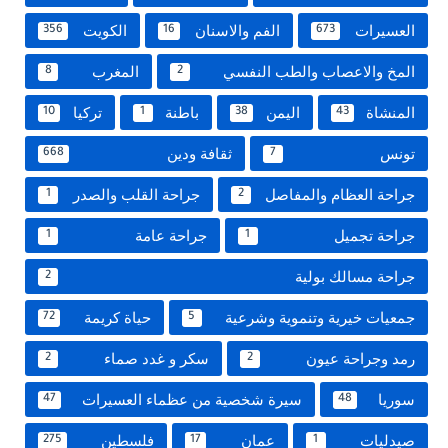
العسيرات
الفم والاسنان
الكويت
356
16
673
المخ والاعصاب والطب النفسي
المغرب
8
2
المنشاة
اليمن
باطنة
تركيا
10
1
38
43
تونس
ثقافة ودين
668
7
جراحة العظام والمفاصل
جراحة القلب والصدر
1
2
جراحة تجميل
جراحة عامة
1
1
جراحة مسالك بولية
2
جمعيات خيرية وتنموية وشرعية
حياة كريمة
72
5
رمد وجراحة عيون
سكر و غدد صماء
2
2
سوريا
سيرة شخصية من عظماء العسيرات
47
48
صيدليات
عمان
فلسطين
275
17
1