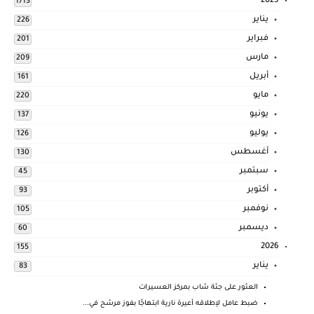
2025
1713
يناير
226
فبراير
201
مارس
209
أبريل
161
مايو
220
يونيو
137
يوليو
126
أغسطس
130
سبتمبر
45
أكتوبر
93
نوفمبر
105
ديسمبر
60
2026
155
يناير
83
العثور على جثة شاب بمركز العسيرات
ضبط عامل لإطلاقه أعيرة نارية ابتهاجًا بفوز مرشح في...