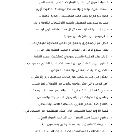
السيادة فوق كل إعتبار!..الإمارات بقفص الإتهام العر...
تسقط أمريكا والناتو ولا تسقط غرينلاند!.. خطوط أورو...
قالوا لابوهم لو نزلت مصر هنحبسك ،، حكاية "دكتور ...
مصادر: علاء عبد المعطي يتصدر الترشيحات لخلافة وزير...
من اجل سرقة حلق دهب تق.تل ست غلبانه بتربي اولادها ...
قطر توقع على إعلان باكس سيليكا.
عاجل: قرار جمهوري بالعفو عن بعض المحكوم عليهم بمنا...
بعد أسبوع كامل من الغياب والبحث، العثور على جـــ ،...
الأولى على الدفعة بألسن سوهاج تستغيث: عميد الكلية ...
العثور علي جثة شخص من السعدات بناحية الشيخ محمود ب...
تفاصيل طبية صادمة في واقعة فتاة قوص
العثور على جث،،ة شاب بها إصابات ب،،طلق ناري إثر نش...
“هي كده.. واللي مش عاجبه يشرب من الترعة”.. لغز بنت...
مصرع 5 أطفال أشقاء في غياب والديهم بسبب تسريب غاز ...
وفاة رجل الذكريات الجميلة وجيل الثمانينيات والتسعي...
إحالة واضع امتحان العربي بالشهادة الاعدادية للتحقي...
قصة 10 إخوانجية السيسي قال "مش هيطلعوا من السجن غي...
ووقوع زعيمة (بيت الحمرا) احد اكبر تجار المواد المخ...
سـ..ـر قة 10 ملايين جنيه.. مجهـ.ـو لون يقطعون الط...
اسماء الطلاب المنتظمين بالصف الثالث الذين لم يتقدم...