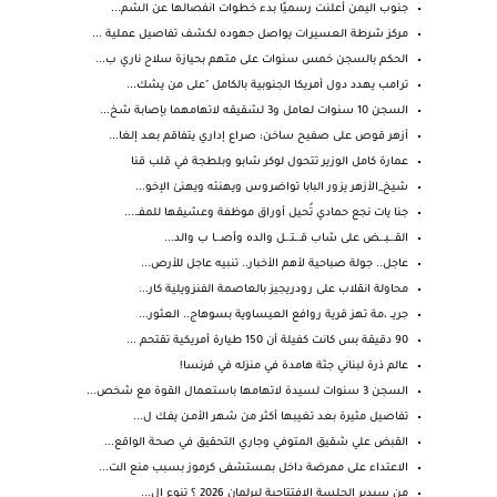
جنوب اليمن أعلنت رسميًا بدء خطوات انفصالها عن الشم...
مركز شرطة العسيرات يواصل جهوده لكشف تفاصيل عملية ...
الحكم بالسجن خمس سنوات على متهم بحيازة سلاح ناري ب...
ترامب يهدد دول أمريكا الجنوبية بالكامل "على من يشك...
السجن 10 سنوات لعامل و3 لشقيقه لاتهامهما بإصابة شخ...
أزهر قوص على صفيح ساخن: صراع إداري يتفاقم بعد إلغا...
عمارة كامل الوزير تتحول لوكر شابو وبلطجة في قلب قنا
شيخ_الأزهر يزور البابا تواضروس ويهنئه ويهنئ الإخو...
جنا يات نجع حمادي تُحيل أوراق موظفة وعشيقها للمفـ....
القـ.ـبـ.ـض على شاب قـ.ـتـ.ـل والده وأصـ.ـا ب والد...
عاجل.. جولة صباحية لأهم الأخبار.. تنبيه عاجل للأرص...
محاولة انقلاب على رودريجيز بالعاصمة الفنزويلية كار...
جريــ ،مة تهز قرية روافع العيساوية بسوهاج.. العثور...
90 دقيقة بس كانت كفيلة أن 150 طيارة أمريكية تقتحم ...
عالم ذرة لبناني جثة هامدة في منزله في فرنسا!
السجن 3 سنوات لسيدة لاتهامها باستعمال القوة مع شخص...
تفاصيل مثيرة بعد تغيبها أكثر من شهر الأمـن يفـك ل...
القبض علي شقيق المتوفي وجاري التحقيق في صحة الواقع...
الاعتداء على ممرضة داخل بمستشفى كرموز بسبب منع الت...
من سيدير الجلسة الإفتتاحية لبرلمان 2026 ؟ تنوع ال...