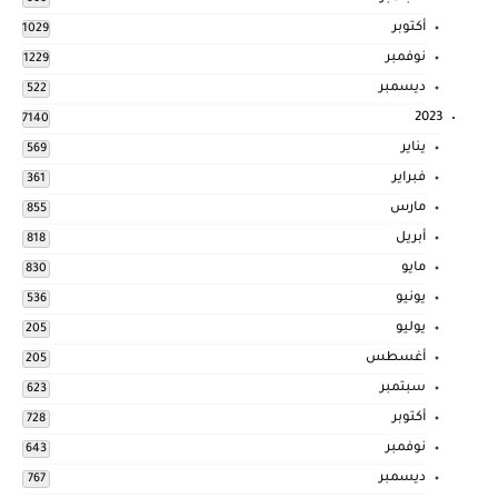
أكتوبر
1029
نوفمبر
1229
ديسمبر
522
2023
7140
يناير
569
فبراير
361
مارس
855
أبريل
818
مايو
830
يونيو
536
يوليو
205
أغسطس
205
سبتمبر
623
أكتوبر
728
نوفمبر
643
ديسمبر
767