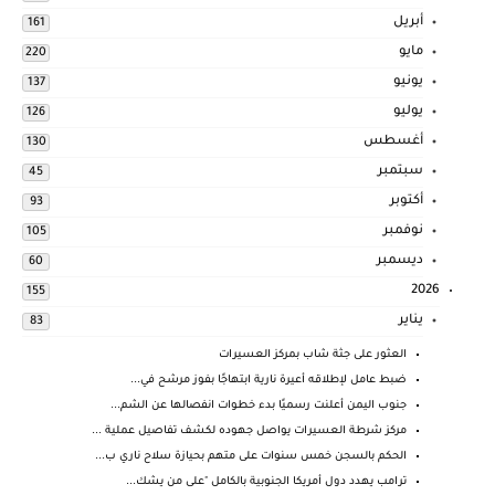
أبريل
161
مايو
220
يونيو
137
يوليو
126
أغسطس
130
سبتمبر
45
أكتوبر
93
نوفمبر
105
ديسمبر
60
2026
155
يناير
83
العثور على جثة شاب بمركز العسيرات
ضبط عامل لإطلاقه أعيرة نارية ابتهاجًا بفوز مرشح في...
جنوب اليمن أعلنت رسميًا بدء خطوات انفصالها عن الشم...
مركز شرطة العسيرات يواصل جهوده لكشف تفاصيل عملية ...
الحكم بالسجن خمس سنوات على متهم بحيازة سلاح ناري ب...
ترامب يهدد دول أمريكا الجنوبية بالكامل "على من يشك...