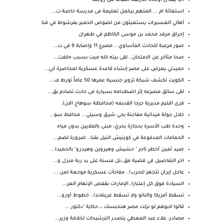
أب يقتـ.ل أولاده الأربعة انتقامًا من زوجته
استغاثة ام ... المتهم بيكمل تعليمة فى مدرسة خاصة ت...
أهالي العسيرات يستغيثون من لصوص الحمير بفرشوط في قنا
إحراق مرقد محمد بن موسى الكاظم في طهران
صور مرعبة للحادث المأساوي .. مصرع 11 وإصابة 9 في ت...
صحا متأخر عن الامتحان.. لقى بيته كله ميت بسبب «كفت...
حميدتي يعرض على مصر إنشاء قاعدة عسكرية لمحاصرة آبي...
الكويت تكشف شبكة تزوير جنسية عمرها 50 عاماً تورط ف...
لقى سائق مصرعه إثر اصطدامه بسيارة فى حادث تصادم بق...
قرى اقليم مديرية جرجا القديمه (محافظة سوهاج الان).
خلال جولة ميدانية مفاجئة بحي شرق وسيتي .. محافظ سو...
وحدة طب الأسرة بحجازة بحري: مبنى بالملايين بدون مياه
الحمامات المدفوعة في كورنيش النيل بقنا.. ضرورة لضم...
صيد ثمين أخطر تاجر " حشيش وهيروين وهيدرو" بالحميدا...
اخر التفاصيل في قضية مق،،تل مسنة على يد ربة منزل و...
عاجل إيران تتجهز للحرب!.. مفاجآت عسكرية موجعة لمن ...
السيادة فوق كل إعتبار!..الإمارات بقفص الإتهام العر...
تسقط أمريكا والناتو ولا تسقط غرينلاند!.. خطوط أورو...
قالوا لابوهم لو نزلت مصر هنحبسك ،، حكاية "دكتور ...
مصادر: علاء عبد المعطي يتصدر الترشيحات لخلافة وزير...