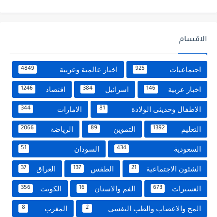
الاقسام
اجتماعيات
اخبار عالمية وعربية
4849
925
اخبار عربية
اسرائيل
اقتصاد
1246
384
146
الاطفال وحديثى الولادة
الامارات
344
81
التعليم
التموين
الرياضة
2066
89
1392
السعودية
السودان
51
434
الشئون الاجتماعية
الطقس
العراق
37
137
21
العسيرات
الفم والاسنان
الكويت
356
16
673
المخ والاعصاب والطب النفسي
المغرب
8
2