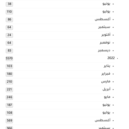
يونيو
38
يوليو
110
أغسطس
86
سبتمبر
64
أكتوبر
24
نوفمبر
64
ديسمبر
83
2022
5570
يناير
103
فبراير
180
مارس
210
أبريل
221
مايو
246
يونيو
187
يوليو
108
أغسطس
569
سبتمبر
966