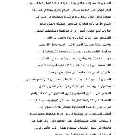
السجن 10 سنوات لعامل و3 لشقيقه لاتهامهما بإصابة شخ...
أزهر قوص على صفيح ساخن: صراع إداري يتفاقم بعد إلغا...
عمارة كامل الوزير تتحول لوكر شابو وبلطجة في قلب قنا
شيخ_الأزهر يزور البابا تواضروس ويهنئه ويهنئ الإخو...
جنا يات نجع حمادي تُحيل أوراق موظفة وعشيقها للمفـ....
القـ.ـبـ.ـض على شاب قـ.ـتـ.ـل والده وأصـ.ـا ب والد...
عاجل.. جولة صباحية لأهم الأخبار.. تنبيه عاجل للأرص...
محاولة انقلاب على رودريجيز بالعاصمة الفنزويلية كار...
جريــ ،مة تهز قرية روافع العيساوية بسوهاج.. العثور...
90 دقيقة بس كانت كفيلة أن 150 طيارة أمريكية تقتحم ...
عالم ذرة لبناني جثة هامدة في منزله في فرنسا!
السجن 3 سنوات لسيدة لاتهامها باستعمال القوة مع شخص...
تفاصيل مثيرة بعد تغيبها أكثر من شهر الأمـن يفـك ل...
القبض علي شقيق المتوفي وجاري التحقيق في صحة الواقع...
الاعتداء على ممرضة داخل بمستشفى كرموز بسبب منع الت...
من سيدير الجلسة الإفتتاحية لبرلمان 2026 ؟ تنوع ال...
أعلنت السلطات في بوركينا فاسو إحباط مخطط خطير استه...
3 سنوات اخوات مبيسألوش على اخوهم وفي الآخر طلع ميـ...
مأساة في شبرا الخيمة… تسمـ.م يقتـ.ل الأب واثنين من...