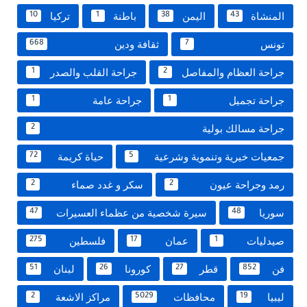
المنشاة
اليمن
باطنة
تركيا
10
1
38
43
تونس
ثقافة ودين
668
7
جراحة العظام والمفاصل
جراحة القلب والصدر
1
2
جراحة تجميل
جراحة عامة
1
1
جراحة مسالك بولية
2
جمعيات خيرية وتنموية وشرعية
حياة كريمة
72
5
رمد وجراحة عيون
سكر و غدد صماء
2
2
سوريا
سيرة شخصية من عظماء العسيرات
47
48
صيدليات
عمان
فلسطين
275
17
1
فن
قطر
كورونا
لبنان
51
26
27
852
ليبيا
محافظات
مراكز الاشعة
2
5029
19