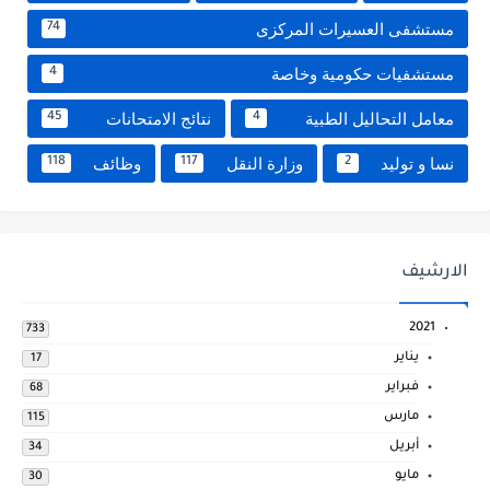
مستشفى العسيرات المركزى
74
مستشفيات حكومية وخاصة
4
معامل التحاليل الطبية
نتائج الامتحانات
45
4
نسا و توليد
وزارة النقل
وظائف
118
117
2
الارشيف
2021
733
يناير
17
فبراير
68
مارس
115
أبريل
34
مايو
30