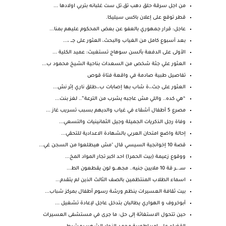
من اجل سرقة حلق دهب تق.تل ست غلبانه بتربي اولادها ...
قطر توقع على إعلان باكس سيليكا.
عاجل: قرار جمهوري بالعفو عن بعض المحكوم عليهم بمنا...
بعد أسبوع كامل من الغياب والبحث، العثور على جـــ ،...
الأولى على الدفعة بألسن سوهاج تستغيث: عميد الكلية ...
العثور علي جثة شخص من السعدات بناحية الشيخ محمود ب...
تفاصيل طبية صادمة في واقعة فتاة قوص
العثور على جث،،ة شاب بها إصابات ب،،طلق ناري إثر نش...
“هي كده.. واللي مش عاجبه يشرب من الترعة”.. لغز بنت...
مصرع 5 أطفال أشقاء في غياب والديهم بسبب تسريب غاز ...
وفاة رجل الذكريات الجميلة وجيل الثمانينيات والتسعي...
إحالة واضع امتحان العربي بالشهادة الاعدادية للتحقي...
قصة 10 إخوانجية السيسي قال "مش هيطلعوا من السجن غي...
ووقوع زعيمة (بيت الحمرا) احد اكبر تجار المواد المخ...
سـ..ـر قة 10 ملايين جنيه.. مجهـ.ـو لون يقطعون الط...
اسماء الطلاب المنتظمين بالصف الثالث الذين لم يتقدم...
بيت ثقافة العسيرات ينظم ورشة رسوم أطفال بمركز شباب...
أبوخروف و الهواري يطالبان بتدخل عاجل لإعادة تشغيل ...
حين تتحول الاستغاثة إلى حل: ما جرى في مستشفى العسيرات