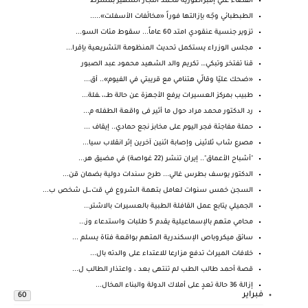
القضاء علي إمبراطورية محمد النجار الشهير بمشرط
الطبطبائي وجّه بإزالتها فوراً «مخالَفات الأسفلت».....
تزوير جنسية عنقودي امتد 60 عاماً... سقوط مئات السو...
مجلس الوزراء يستكمل تحديث المنظومة التشريعية بإقرا...
قنا تفتخر وتبكي… تكريم والد الشهيد محمود عبد الصبور
«ضحك عليّا وقالّي هتنامي مع قريبتي في الفيوم».. أق...
طبيب بمركز العسيرات يرفع الأجهزة عن حالة طـ،، ـفلة...
رد الدكتور محمد مراد حول ما أثير فى واقعة الطفله م...
حملة مفاجئة فجر اليوم على مخابز نجع حمادي.. إيقاف ...
مصرع شاب ثلاثينى وإصابة اثنين آخرين إثر انقلاب سيا...
"أشباح الأعماق".. إيران تنشر (22 غواصة) في مضيق هر...
الدكتور يوسف بطرس غالي... طرح سندات دولية بضمان قن...
السجن خمس سنوات لعامل بتهمة الشروع في قت،ــل شخص ب...
الجميلي يتابع عمل القافلة الطبية بالعسيرات بالاشتر...
محامي متهم بالإسماعيلية يقدم 5 طلبات واستدعاء وز...
سائق ميكروباص الإسكندرية المتهم بواقعة فتاة يسلم ...
خلافات الميراث تدفع مزارعا للاعتداء على والدته بال...
قصة أحمد طالب الطب لم تنتهى بعد ، واعتذار الطالب ل...
إزالة 36 حالة تعدٍ على أملاك الدولة والبناء المخال...
فبراير
60