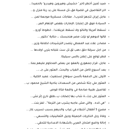
صيد ثمين أخطر تاجر " حشيش وهيروين وهيدرو" بالحميدا...
اخر التفاصيل في قضية مق،،تل مسنة على يد ربة منزل و...
عاجل إيران تتجهز للحرب!.. مفاجآت عسكرية موجعة لمن ...
السيادة فوق كل إعتبار!..الإمارات بقفص الإتهام العر...
تسقط أمريكا والناتو ولا تسقط غرينلاند!.. خطوط أورو...
قالوا لابوهم لو نزلت مصر هنحبسك ،، حكاية "دكتور ...
مصادر: علاء عبد المعطي يتصدر الترشيحات لخلافة وزير...
من اجل سرقة حلق دهب تق.تل ست غلبانه بتربي اولادها ...
قطر توقع على إعلان باكس سيليكا.
عاجل: قرار جمهوري بالعفو عن بعض المحكوم عليهم بمنا...
بعد أسبوع كامل من الغياب والبحث، العثور على جـــ ،...
الأولى على الدفعة بألسن سوهاج تستغيث: عميد الكلية ...
العثور علي جثة شخص من السعدات بناحية الشيخ محمود ب...
تفاصيل طبية صادمة في واقعة فتاة قوص
العثور على جث،،ة شاب بها إصابات ب،،طلق ناري إثر نش...
“هي كده.. واللي مش عاجبه يشرب من الترعة”.. لغز بنت...
مصرع 5 أطفال أشقاء في غياب والديهم بسبب تسريب غاز ...
وفاة رجل الذكريات الجميلة وجيل الثمانينيات والتسعي...
إحالة واضع امتحان العربي بالشهادة الاعدادية للتحقي...