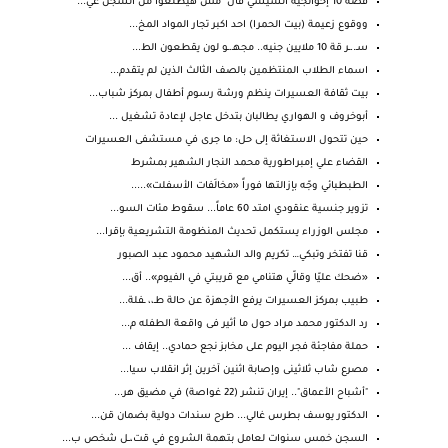
قصة 10 إخوانجية السيسي قال "مش هيطلعوا من السجن غي...
ووقوع زعيمة (بيت الحمرا) احد اكبر تجار المواد المخ...
سـ..ـر قة 10 ملايين جنيه.. مجهـ.ـو لون يقطعون الط...
اسماء الطلاب المنتظمين بالصف الثالث الذين لم يتقدم...
بيت ثقافة العسيرات ينظم ورشة رسوم أطفال بمركز شباب...
أبوخروف و الهواري يطالبان بتدخل عاجل لإعادة تشغيل ...
حين تتحول الاستغاثة إلى حل: ما جرى في مستشفى العسيرات
القضاء علي إمبراطورية محمد النجار الشهير بمشرط
الطبطبائي وجّه بإزالتها فوراً «مخالَفات الأسفلت».....
تزوير جنسية عنقودي امتد 60 عاماً... سقوط مئات السو...
مجلس الوزراء يستكمل تحديث المنظومة التشريعية بإقرا...
قنا تفتخر وتبكي… تكريم والد الشهيد محمود عبد الصبور
«ضحك عليّا وقالّي هتنامي مع قريبتي في الفيوم».. أق...
طبيب بمركز العسيرات يرفع الأجهزة عن حالة طـ،، ـفلة...
رد الدكتور محمد مراد حول ما أثير فى واقعة الطفله م...
حملة مفاجئة فجر اليوم على مخابز نجع حمادي.. إيقاف ...
مصرع شاب ثلاثينى وإصابة اثنين آخرين إثر انقلاب سيا...
"أشباح الأعماق".. إيران تنشر (22 غواصة) في مضيق هر...
الدكتور يوسف بطرس غالي... طرح سندات دولية بضمان قن...
السجن خمس سنوات لعامل بتهمة الشروع في قت،ــل شخص ب...