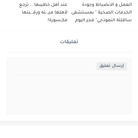
العمل و الانضباط وجودة
عند أهل خطيبها .. ترجع
الخدمات الصحية " بمستشفى
لأهلها ميــ ـته ورقـ.ـبتها
ساقلتة النموذجي" فجر اليوم
مكــسورة!
تعليقات
إرسال تعليق