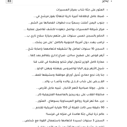
يناير
83
العثور على جثة شاب بمركز العسيرات
ضبط عامل لإطلاقه أعيرة نارية ابتهاجًا بفوز مرشح في...
جنوب اليمن أعلنت رسميًا بدء خطوات انفصالها عن الشم...
مركز شرطة العسيرات يواصل جهوده لكشف تفاصيل عملية ...
الحكم بالسجن خمس سنوات على متهم بحيازة سلاح ناري ب...
ترامب يهدد دول أمريكا الجنوبية بالكامل "على من يشك...
السجن 10 سنوات لعامل و3 لشقيقه لاتهامهما بإصابة شخ...
أزهر قوص على صفيح ساخن: صراع إداري يتفاقم بعد إلغا...
عمارة كامل الوزير تتحول لوكر شابو وبلطجة في قلب قنا
شيخ_الأزهر يزور البابا تواضروس ويهنئه ويهنئ الإخو...
جنا يات نجع حمادي تُحيل أوراق موظفة وعشيقها للمفـ....
القـ.ـبـ.ـض على شاب قـ.ـتـ.ـل والده وأصـ.ـا ب والد...
عاجل.. جولة صباحية لأهم الأخبار.. تنبيه عاجل للأرص...
محاولة انقلاب على رودريجيز بالعاصمة الفنزويلية كار...
جريــ ،مة تهز قرية روافع العيساوية بسوهاج.. العثور...
90 دقيقة بس كانت كفيلة أن 150 طيارة أمريكية تقتحم ...
عالم ذرة لبناني جثة هامدة في منزله في فرنسا!
السجن 3 سنوات لسيدة لاتهامها باستعمال القوة مع شخص...