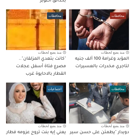
بحدائق اكتوبر
محافظات
محافظات
منذ بضع لحظات
منذ بضع لحظات
المؤبد وغرامة 100 ألف جنيه
"كانت بتعدي المزلقان"..
لتاجري مخدرات بالعسيرات
مصرع فتاة أسفل عجلات
القطار بالاحايوة غرب
محافظات
اجتماعيات
منذ بضع لحظات
منذ بضع لحظات
دويدار "يطمئن على حسن سير
يعني إيه بنت تروح عزومه فطار