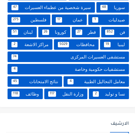
سوريا
سيرة شخصية من عظماء العسيرات
47
48
صيدليات
عمان
فلسطين
275
17
1
فن
قطر
كورونا
لبنان
51
26
27
852
ليبيا
محافظات
مراكز الاشعة
2
5029
19
مستشفى العسيرات المركزى
74
مستشفيات حكومية وخاصة
4
معامل التحاليل الطبية
نتائج الامتحانات
45
4
نسا و توليد
وزارة النقل
وظائف
118
117
2
الارشيف