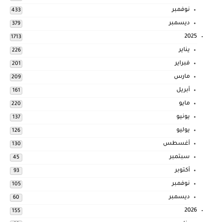
نوفمبر
433
ديسمبر
379
2025
1713
يناير
226
فبراير
201
مارس
209
أبريل
161
مايو
220
يونيو
137
يوليو
126
أغسطس
130
سبتمبر
45
أكتوبر
93
نوفمبر
105
ديسمبر
60
2026
155