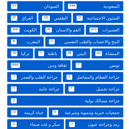
السعودية
السودان
51
434
الشئون الاجتماعية
الطقس
العراق
37
137
21
العسيرات
الفم والاسنان
الكويت
356
16
673
المخ والاعصاب والطب النفسي
المغرب
8
2
المنشاة
اليمن
باطنة
تركيا
10
1
38
43
تونس
ثقافة ودين
668
7
جراحة العظام والمفاصل
جراحة القلب والصدر
1
2
جراحة تجميل
جراحة عامة
1
1
جراحة مسالك بولية
2
جمعيات خيرية وتنموية وشرعية
حياة كريمة
72
5
رمد وجراحة عيون
سكر و غدد صماء
2
2