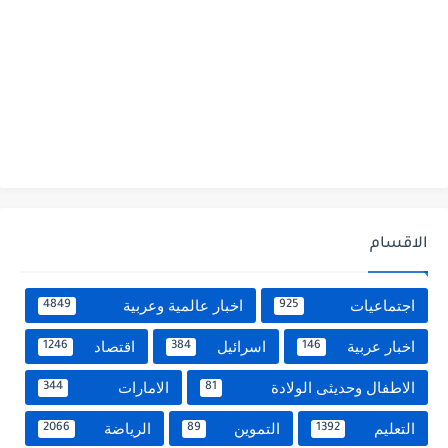
الاقسام
اجتماعيات
اخبار عالمية وعربية
4849
925
اخبار عربية
اسرائيل
اقتصاد
1246
384
146
الاطفال وحديثى الولادة
الامارات
344
81
التعليم
التموين
الرياضة
2066
89
1392