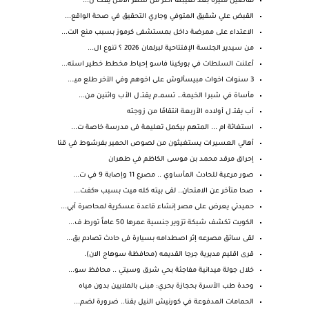
تفاصيل مثيرة بعد تغيبها أكثر من شهر الأمـن يفـك ل...
القبض علي شقيق المتوفي وجاري التحقيق في صحة الواقع...
الاعتداء على ممرضة داخل بمستشفى كرموز بسبب منع الت...
من سيدير الجلسة الإفتتاحية لبرلمان 2026 ؟ تنوع ال...
أعلنت السلطات في بوركينا فاسو إحباط مخطط خطير استه...
3 سنوات اخوات مبيسألوش على اخوهم وفي الآخر طلع ميـ...
مأساة في شبرا الخيمة… تسمـ.م يقتـ.ل الأب واثنين من...
أب يقتـ.ل أولاده الأربعة انتقامًا من زوجته
استغاثة ام ... المتهم بيكمل تعليمة فى مدرسة خاصة ت...
أهالي العسيرات يستغيثون من لصوص الحمير بفرشوط في قنا
إحراق مرقد محمد بن موسى الكاظم في طهران
صور مرعبة للحادث المأساوي .. مصرع 11 وإصابة 9 في ت...
صحا متأخر عن الامتحان.. لقى بيته كله ميت بسبب «كفت...
حميدتي يعرض على مصر إنشاء قاعدة عسكرية لمحاصرة آبي...
الكويت تكشف شبكة تزوير جنسية عمرها 50 عاماً تورط ف...
لقى سائق مصرعه إثر اصطدامه بسيارة فى حادث تصادم بق...
قرى اقليم مديرية جرجا القديمه (محافظة سوهاج الان).
خلال جولة ميدانية مفاجئة بحي شرق وسيتي .. محافظ سو...
وحدة طب الأسرة بحجازة بحري: مبنى بالملايين بدون مياه
الحمامات المدفوعة في كورنيش النيل بقنا.. ضرورة لضم...