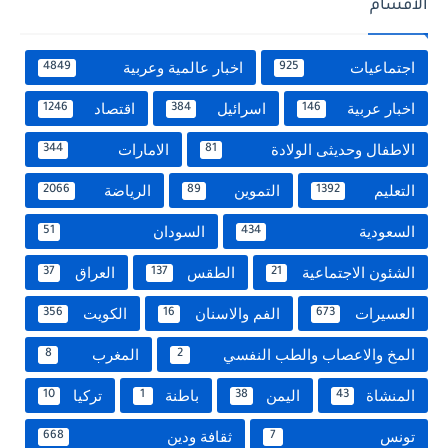
الاقسام
اجتماعيات
اخبار عالمية وعربية
4849
925
اخبار عربية
اسرائيل
اقتصاد
1246
384
146
الاطفال وحديثى الولادة
الامارات
344
81
التعليم
التموين
الرياضة
2066
89
1392
السعودية
السودان
51
434
الشئون الاجتماعية
الطقس
العراق
37
137
21
العسيرات
الفم والاسنان
الكويت
356
16
673
المخ والاعصاب والطب النفسي
المغرب
8
2
المنشاة
اليمن
باطنة
تركيا
10
1
38
43
تونس
ثقافة ودين
668
7