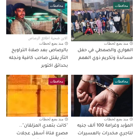
محافظات
محافظات
منذ بضع لحظات
منذ بضع لحظات
الهواري والصمطي في حفل
بالرصاص بعد صلاة التراويح
مساندة وتكريم ذوي الهمم
الثأر يقتل صاحب كافية ونجله
بحدائق اكتوبر
محافظات
محافظات
منذ بضع لحظات
منذ بضع لحظات
المؤبد وغرامة 100 ألف جنيه
"كانت بتعدي المزلقان"..
لتاجري مخدرات بالعسيرات
مصرع فتاة أسفل عجلات