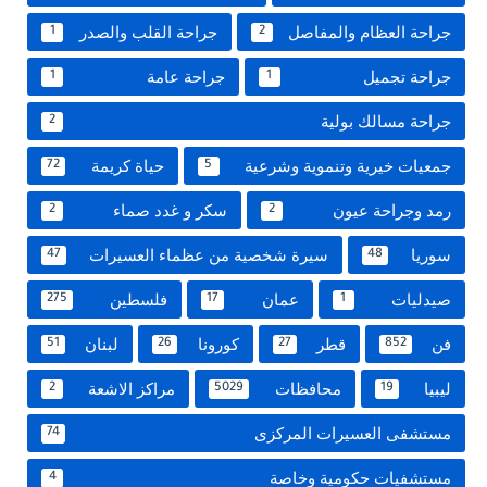
جراحة العظام والمفاصل
جراحة القلب والصدر
1
2
جراحة تجميل
جراحة عامة
1
1
جراحة مسالك بولية
2
جمعيات خيرية وتنموية وشرعية
حياة كريمة
72
5
رمد وجراحة عيون
سكر و غدد صماء
2
2
سوريا
سيرة شخصية من عظماء العسيرات
47
48
صيدليات
عمان
فلسطين
275
17
1
فن
قطر
كورونا
لبنان
51
26
27
852
ليبيا
محافظات
مراكز الاشعة
2
5029
19
مستشفى العسيرات المركزى
74
مستشفيات حكومية وخاصة
4