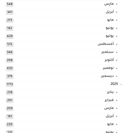
مارس
548
أبريل
341
مايو
273
يونيو
162
يوليو
420
أغسطس
515
سبتمبر
346
أكتوبر
208
نوفمبر
433
ديسمبر
379
2025
1713
يناير
226
فبراير
201
مارس
209
أبريل
161
مايو
220
يونيو
137