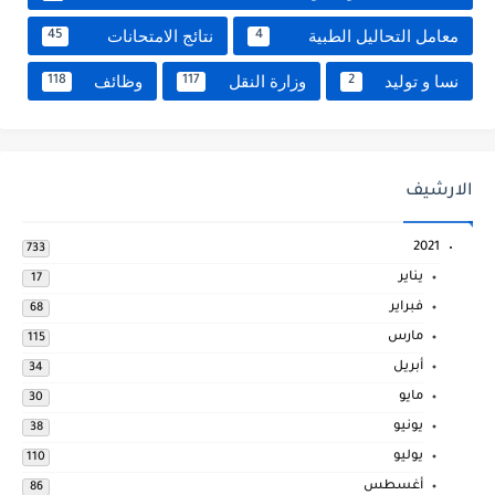
معامل التحاليل الطبية
نتائج الامتحانات
45
4
نسا و توليد
وزارة النقل
وظائف
118
117
2
الارشيف
2021
733
يناير
17
فبراير
68
مارس
115
أبريل
34
مايو
30
يونيو
38
يوليو
110
أغسطس
86