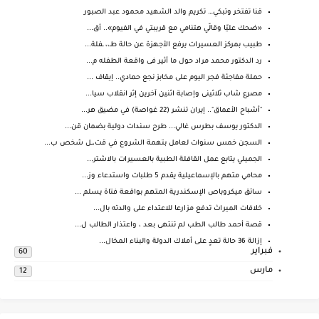
قنا تفتخر وتبكي… تكريم والد الشهيد محمود عبد الصبور
«ضحك عليّا وقالّي هتنامي مع قريبتي في الفيوم».. أق...
طبيب بمركز العسيرات يرفع الأجهزة عن حالة طـ،، ـفلة...
رد الدكتور محمد مراد حول ما أثير فى واقعة الطفله م...
حملة مفاجئة فجر اليوم على مخابز نجع حمادي.. إيقاف ...
مصرع شاب ثلاثينى وإصابة اثنين آخرين إثر انقلاب سيا...
"أشباح الأعماق".. إيران تنشر (22 غواصة) في مضيق هر...
الدكتور يوسف بطرس غالي... طرح سندات دولية بضمان قن...
السجن خمس سنوات لعامل بتهمة الشروع في قت،ــل شخص ب...
الجميلي يتابع عمل القافلة الطبية بالعسيرات بالاشتر...
محامي متهم بالإسماعيلية يقدم 5 طلبات واستدعاء وز...
سائق ميكروباص الإسكندرية المتهم بواقعة فتاة يسلم ...
خلافات الميراث تدفع مزارعا للاعتداء على والدته بال...
قصة أحمد طالب الطب لم تنتهى بعد ، واعتذار الطالب ل...
إزالة 36 حالة تعدٍ على أملاك الدولة والبناء المخال...
فبراير
60
مارس
12