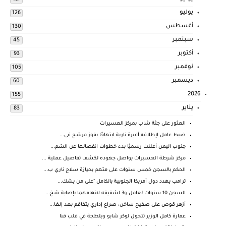
يوليو
126
أغسطس
130
سبتمبر
45
أكتوبر
93
نوفمبر
105
ديسمبر
60
2026
155
يناير
83
العثور على جثة شاب بمركز العسيرات
ضبط عامل لإطلاقه أعيرة نارية ابتهاجًا بفوز مرشح في...
جنوب اليمن أعلنت رسميًا بدء خطوات انفصالها عن الشم...
مركز شرطة العسيرات يواصل جهوده لكشف تفاصيل عملية ...
الحكم بالسجن خمس سنوات على متهم بحيازة سلاح ناري ب...
ترامب يهدد دول أمريكا الجنوبية بالكامل "على من يشك...
السجن 10 سنوات لعامل و3 لشقيقه لاتهامهما بإصابة شخ...
أزهر قوص على صفيح ساخن: صراع إداري يتفاقم بعد إلغا...
عمارة كامل الوزير تتحول لوكر شابو وبلطجة في قلب قنا