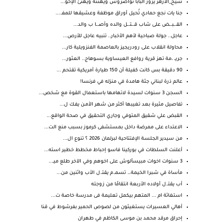
شيخ_الأزهر يزور البابا تواضروس ويهنئه ويهنئ الإخو...
جنا يات نجع حمادي تُحيل أوراق موظفة وعشيقها للمفـ....
القـ.ـبـ.ـض على شاب قـ.ـتـ.ـل والده وأصـ.ـا ب والد...
عاجل.. جولة صباحية لأهم الأخبار.. تنبيه عاجل للأرص...
محاولة انقلاب على رودريجيز بالعاصمة الفنزويلية كار...
جريــ ،مة تهز قرية روافع العيساوية بسوهاج.. العثور...
90 دقيقة بس كانت كفيلة أن 150 طيارة أمريكية تقتحم ...
عالم ذرة لبناني جثة هامدة في منزله في فرنسا!
السجن 3 سنوات لسيدة لاتهامها باستعمال القوة مع شخص...
تفاصيل مثيرة بعد تغيبها أكثر من شهر الأمـن يفـك ل...
القبض علي شقيق المتوفي وجاري التحقيق في صحة الواقع...
الاعتداء على ممرضة داخل بمستشفى كرموز بسبب منع الت...
من سيدير الجلسة الإفتتاحية لبرلمان 2026 ؟ تنوع ال...
أعلنت السلطات في بوركينا فاسو إحباط مخطط خطير استه...
3 سنوات اخوات مبيسألوش على اخوهم وفي الآخر طلع ميـ...
مأساة في شبرا الخيمة… تسمـ.م يقتـ.ل الأب واثنين من...
أب يقتـ.ل أولاده الأربعة انتقامًا من زوجته
استغاثة ام ... المتهم بيكمل تعليمة فى مدرسة خاصة ت...
أهالي العسيرات يستغيثون من لصوص الحمير بفرشوط في قنا
إحراق مرقد محمد بن موسى الكاظم في طهران