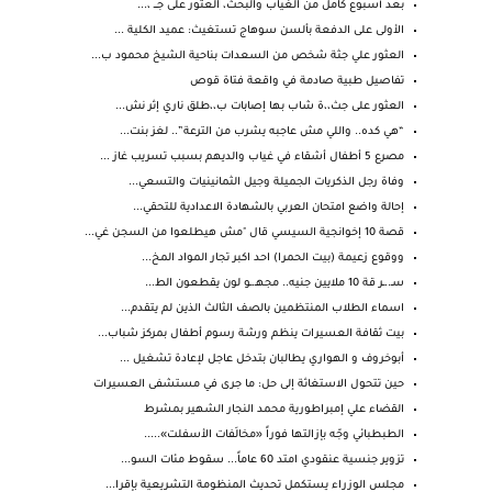
بعد أسبوع كامل من الغياب والبحث، العثور على جـــ ،...
الأولى على الدفعة بألسن سوهاج تستغيث: عميد الكلية ...
العثور علي جثة شخص من السعدات بناحية الشيخ محمود ب...
تفاصيل طبية صادمة في واقعة فتاة قوص
العثور على جث،،ة شاب بها إصابات ب،،طلق ناري إثر نش...
“هي كده.. واللي مش عاجبه يشرب من الترعة”.. لغز بنت...
مصرع 5 أطفال أشقاء في غياب والديهم بسبب تسريب غاز ...
وفاة رجل الذكريات الجميلة وجيل الثمانينيات والتسعي...
إحالة واضع امتحان العربي بالشهادة الاعدادية للتحقي...
قصة 10 إخوانجية السيسي قال "مش هيطلعوا من السجن غي...
ووقوع زعيمة (بيت الحمرا) احد اكبر تجار المواد المخ...
سـ..ـر قة 10 ملايين جنيه.. مجهـ.ـو لون يقطعون الط...
اسماء الطلاب المنتظمين بالصف الثالث الذين لم يتقدم...
بيت ثقافة العسيرات ينظم ورشة رسوم أطفال بمركز شباب...
أبوخروف و الهواري يطالبان بتدخل عاجل لإعادة تشغيل ...
حين تتحول الاستغاثة إلى حل: ما جرى في مستشفى العسيرات
القضاء علي إمبراطورية محمد النجار الشهير بمشرط
الطبطبائي وجّه بإزالتها فوراً «مخالَفات الأسفلت».....
تزوير جنسية عنقودي امتد 60 عاماً... سقوط مئات السو...
مجلس الوزراء يستكمل تحديث المنظومة التشريعية بإقرا...