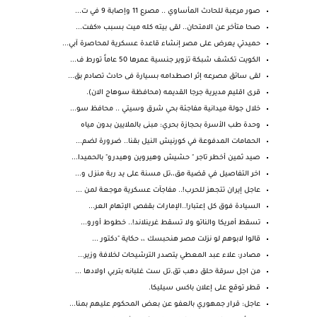
صور مرعبة للحادث المأساوي .. مصرع 11 وإصابة 9 في ت...
صحا متأخر عن الامتحان.. لقى بيته كله ميت بسبب «كفت...
حميدتي يعرض على مصر إنشاء قاعدة عسكرية لمحاصرة آبي...
الكويت تكشف شبكة تزوير جنسية عمرها 50 عاماً تورط ف...
لقى سائق مصرعه إثر اصطدامه بسيارة فى حادث تصادم بق...
قرى اقليم مديرية جرجا القديمه (محافظة سوهاج الان).
خلال جولة ميدانية مفاجئة بحي شرق وسيتي .. محافظ سو...
وحدة طب الأسرة بحجازة بحري: مبنى بالملايين بدون مياه
الحمامات المدفوعة في كورنيش النيل بقنا.. ضرورة لضم...
صيد ثمين أخطر تاجر " حشيش وهيروين وهيدرو" بالحميدا...
اخر التفاصيل في قضية مق،،تل مسنة على يد ربة منزل و...
عاجل إيران تتجهز للحرب!.. مفاجآت عسكرية موجعة لمن ...
السيادة فوق كل إعتبار!..الإمارات بقفص الإتهام العر...
تسقط أمريكا والناتو ولا تسقط غرينلاند!.. خطوط أورو...
قالوا لابوهم لو نزلت مصر هنحبسك ،، حكاية "دكتور ...
مصادر: علاء عبد المعطي يتصدر الترشيحات لخلافة وزير...
من اجل سرقة حلق دهب تق.تل ست غلبانه بتربي اولادها ...
قطر توقع على إعلان باكس سيليكا.
عاجل: قرار جمهوري بالعفو عن بعض المحكوم عليهم بمنا...