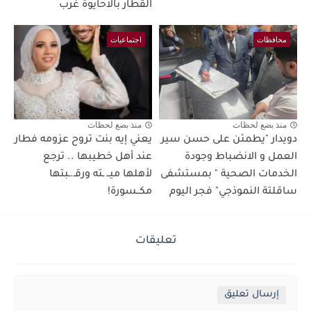
القطار بالاحايوة غرب
محافظات
اجتماعيات
منذ بضع لحظات
منذ بضع لحظات
دويدار "يطمئن على حسن سير
يعني إيه بنت تروح عزومه فطار
العمل و الانضباط وجودة
عند أهل خطيبها .. ترجع
الخدمات الصحية " بمستشفى
لأهلها ميــ ـته ورقـ.ـبتها
ساقلتة النموذجي" فجر اليوم
مكــسورة!
تعليقات
إرسال تعليق