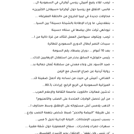
ترمب: لقاء رفيع أميركي روسي أوكراني في السعودية ال...
فانس: الاتفاق مع روسيا حول أوكرانيا «سيفاجئ الكثيرين»
محاولات جديدة في ليبيا للخروج من «الحلقة المفرغة» ...
بنغلاديش: ما وراء الإطاحة بالشيخة حسينة؟ بين السيا...
نيودلهي تركت «كل بيضها في سلة» حسينة
ترمب: ويتكوف سيواصل العمل للتأكد من غزة خالية من ا...
سيدات النصر أبطال الدوري السعودي للطائرة
بعد 10 أعوام ... دوران يصطاد رقم السومة
رئيس «غوغل» السابق يحذر من استغلال الإرهابيين للذك...
صيد الأسود على وعاء معدني من سلطنة عُمان جمالية بد...
رواية أردنية عن صراع الإنسان مع الزمن
الغذامي: أعيش في «بيت من نساء» ولا أحملُ ضغينة لأد...
الميزانية السعودية في الربع الرابع: إيرادات بـ80.7...
تدشين فعاليات «الكويت عاصمة الثقافة والإعلام العرب...
من أين تحصل الولايات المتحدة على الصلب والألمنيوم؟
الذهب يلامس أعلى مستوياته على الإطلاق وسط «مخاوف ا...
على طريقة “البيضة والحجر” ضبط شخص بتهمة النصب وإدع...
بسبب تسريب الإمتحانات.. النيابة الإدارية تحيل 5 مس...
سهرات حمراء ومخدرات.. سفاح المعمورة حول شقة مقبرة ...
"لن ننسى ولن نغفر" .. الاحتلال يجبر الأسرى الفلسطي...