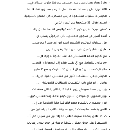
وفاة عماد عبدالرحمن عنان مساعد محافظ جنوب سيناء في...
200 غرزة على جسدها.. قصة عامل شوه جسد زوجته لطلبها...
الحبس 3 سنوات لمشعوذ مارس السحر داخل المقابر بالشرقية
تمديد إيقاف 35 مشجعا من أنصار الترجي
"مش عيب".. هيدي كرم تكشف كواليس انفصالها عن والد ا...
أقدم أسير فى سجون الاحتلال.. نائل البرغوثى يسترد ح...
هل سيترك اليوتيوبر الشهير أحمد أبو زيد مصر؟ محاميه...
عاجل مشاجرة بين افراد من النباقوة وال النوبي
مع تقديم الدعم الاستثنائي لها عند الحاجة لدورها ال...
«جاهزون للتعامل مع أيّ طلب يقدّم إلى السفارة» الس...
«الجنايات»: حبس 3 رجال أعمال 10 سنوات ودفع 21 مليو...
الجيش ينعى استشهاد اثنين من منتسبي القوة البرية.. ...
عاجل ... تم فتح باب التظلمات للبطاقات التموينية ال...
رئيس جامعة سوهاج يزور طالبة كلية التربية التي سقطت...
وزير التموين: لو مواطن اشترى كيلو لحمة ومطلعتش كوي...
قرار جمهورى بانضمام مصر لاتفاقية مكة المكرمة فى إن...
الأمن يكشف ملابسات فيديو سـ رقة حقائب المواطنين من...
ضبط عامل بتهمة سرقة حقائب المواطنين من سياراتهم بأ...
السيطرة على حريق بمخزن شركة خاصة في جرجا بدون إصابات
أعواد القصب.. بتر ساق طالب إثر سقوطه أسفل قطار الد...