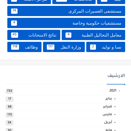
مستشفى العسيرات المركزى
74
مستشفيات حكومية وخاصة
4
معامل التحاليل الطبية
نتائج الامتحانات
45
4
نسا و توليد
وزارة النقل
وظائف
118
117
2
الارشيف
2021
733
يناير
17
فبراير
68
مارس
115
أبريل
34
مايو
30