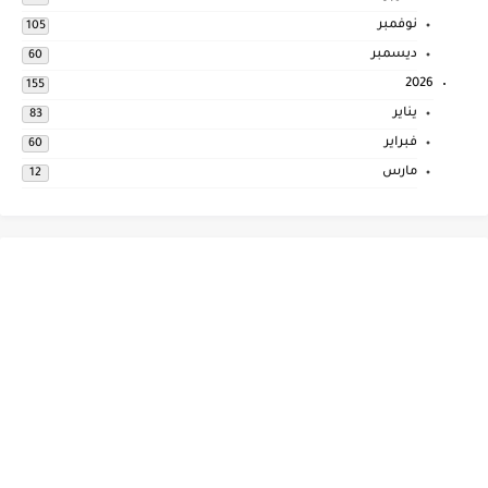
نوفمبر
105
ديسمبر
60
2026
155
يناير
83
فبراير
60
مارس
12