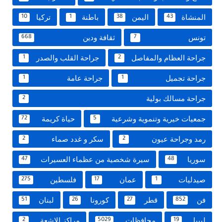
المنشاة
اليمن
باطنة
تركيا
10
1
38
43
تونس
ثقافة ودين
668
7
جراحة العظام والمفاصل
جراحة القلب والصدر
1
2
جراحة تجميل
جراحة عامة
1
1
جراحة مسالك بولية
2
جمعيات خيرية وتنموية وشرعية
حياة كريمة
72
5
رمد وجراحة عيون
سكر و غدد صماء
2
2
سوريا
سيرة شخصية من عظماء العسيرات
47
48
صيدليات
عمان
فلسطين
275
17
1
فن
قطر
كورونا
لبنان
51
26
27
852
ليبيا
محافظات
مراكز الاشعة
2
5029
19