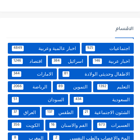
الاقسام
اجتماعيات
اخبار عالمية وعربية
4849
925
اخبار عربية
اسرائيل
اقتصاد
1246
384
146
الاطفال وحديثى الولادة
الامارات
344
81
التعليم
التموين
الرياضة
2066
89
1392
السعودية
السودان
51
434
الشئون الاجتماعية
الطقس
العراق
37
137
21
العسيرات
الفم والاسنان
الكويت
356
16
673
المخ والاعصاب والطب النفسي
المغرب
8
2