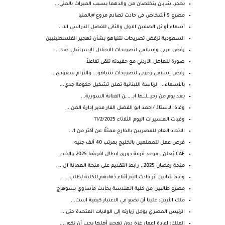
بحجر..شابان يتخلصان من والدهما بسبب الميراث بالمني...
مصرع 9 أشخاص فى حادث تصادم مروع #بالمنيا
أسماء أوائل الصفين الاول والثانى للفصل الدراسى الا...
السعودية ترفض تصريحات نتنياهو بشأن تهجير الفلسطينيين
رفض عربي وإسلامي لتصريحات الاحتلال الإسرائيلي ضد ا...
صورة للعاهل الأردني مع حفيدته تلقى تفاعلاً
رفض إسلامي وعربي لتصريحات نتنياهو... والتزام سعودي...
بالأسماء... الرئاسة اللبنانية تعلن تشكيل حكومة جدي...
بعد يوم من رحيـ.ـلـ.ـها ابـ. ـ. ـن الفنانة السورية...
وفاة الاستاذ /احمد ابو الفضل الفار مدير إدارة المن...
وفيات العسيرات اليوم الثلاثاء 11/2/2025
الاتحاد العام للمصريين بالخارج ممثلًا عن أكثر من 1...
فرص عمل للمعلمين بالخليج بمرتب 40 ألف جنيه
CAF يُعلن.. موعد قرعة دوري ابطال افريقيا 2025 والف...
منحة رمضان 2025.. رابط التقديم على منحة العمالة ال...
وفاة شابين آثر حادث آليم أثناء ذهابهم للكليه لطلب ...
مصرع طالبين من كلية الهندسة بحادث مأساوي بسوهاج
ملك ⁧‫الأردن‬⁩: علينا أن نضع في الاعتبار كيفية است...
الرئيس المصري يؤجل زيارته إلى الولايات المتحدة حتى...
الملك: إعادة إعمار غزة دون تهجير أهلها يجب أن تكون...