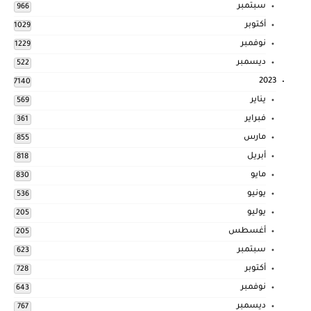
سبتمبر
966
أكتوبر
1029
نوفمبر
1229
ديسمبر
522
2023
7140
يناير
569
فبراير
361
مارس
855
أبريل
818
مايو
830
يونيو
536
يوليو
205
أغسطس
205
سبتمبر
623
أكتوبر
728
نوفمبر
643
ديسمبر
767