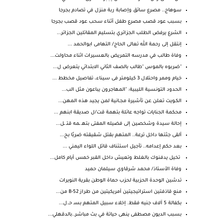
سوهاج.. مصرع سائق وإصابة ربة منزل في تصادم بجرجا
بسبب عود قصب مصرع طفل أثناء سحب عود قصب بجرجا
الشرع يرفض الطلب الجزائري بتسليم المقاتلين الجزائر...
إنتقل إلى رحمة الله تعالى الحاج/ التهامى ابوالحمد ...
وفاة طالب في مدرسه التمريض بالعسيرات اثناء محاولت...
"ضربوه بالموس "طالب بالصف الثاني الابتدائي يتعرض ل...
خيام وممر واحتلال 3 كيلومتر فى سيناء، تفاصيل مخطط ...
الحدود التونسية الليبية: "المهاجرون يباعون مثل الب...
الكـويت تعلن عن تأشيرة مجــانية لمن يجيد هذه المهن...
محكمة الجنايات تواجه عائلة بتهمة قت/ل صديقة ابنهم ...
إحالة سيدة وشخصين إلى فضيله المفتى بتهـ ـمه قتـ ـل...
ألقى جثتها داخل ترعة.. المتهم بقتل شقيقته ضربًا بح...
بعد حكم إعدامه.. تأجيل استئناف قاتل اللواء اليمني ...
تخيل يدفنوك بالغلط وتعيش داخل القبر خمس أيام كامل...
وفاة الأستاذ/ محمد شرقاوي سيلمان حميد
تدشين الوحدة الحزبية لحزب حماة الوطن بقرية النويرات
منع قاذفتين استراتيجيتين أمريكيتين من طراز B-52 من...
بكفالة 5 آلاف جنيه فقط. إخلاء سبيل المتهم بسـ حـ.ل...
بسبب الديون مصطفى ينهى حياتة في بث مباشر..بالدقهلي...