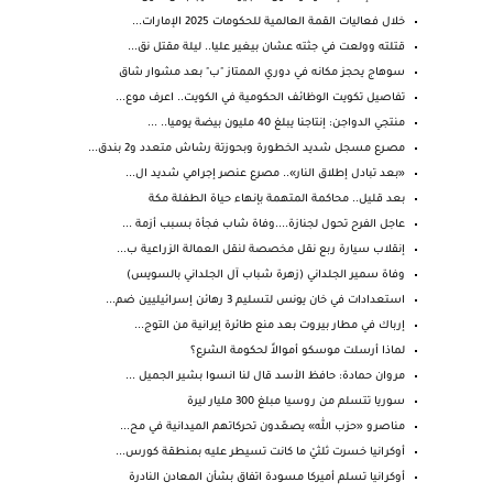
خلال فعاليات القمة العالمية للحكومات 2025 الإمارات...
قتلته وولعت في جثته عشان بيغير عليا.. ليلة مقتل نق...
سوهاج يحجز مكانه في دوري الممتاز "ب" بعد مشوار شاق
تفاصيل تكويت الوظائف الحكومية في الكويت.. اعرف موع...
منتجي الدواجن: إنتاجنا يبلغ 40 مليون بيضة يوميا.. ...
مصـرع مسجل شديد الخطورة وبحوزتة رشاش متعدد و2 بندق...
«بعد تبادل إطلاق النار».. مصرع عنصر إجرامي شديد ال...
بعد قليل.. محاكمة المتهمة بإنهاء حياة الطفلة مكة
عاجل الفرح تحول لجنازة....وفاة شاب فجأة بسبب أزمة ...
إنقلاب سيارة ربع نقل مخصصة لنقل العمالة الزراعية ب...
وفاة سمير الجلداني (زهرة شباب آل الجلداني بالسويس)
استعدادات في خان يونس لتسليم 3 رهائن إسرائيليين ضم...
إرباك في مطار بيروت بعد منع طائرة إيرانية من التوج...
لماذا أرسلت موسكو أموالاً لحكومة الشرع؟
مروان حمادة: حافظ الأسد قال لنا انسوا بشير الجميل ...
سوريا تتسلم من روسيا مبلغ 300 مليار ليرة
مناصرو «حزب الله» يصعّدون تحركاتهم الميدانية في مح...
أوكرانيا خسرت ثلثيْ ما كانت تسيطر عليه بمنطقة كورس...
أوكرانيا تسلم أميركا مسودة اتفاق بشأن المعادن النادرة