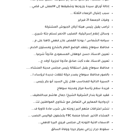
إحالة أوراق سيدة وزوجها وشقيقها إلى #المفتى فى قضي...
سبب إغتيال الزعماء الثلاثة ...
وفيات الجمعة 21 فبراير
ترامب يقيل رئيس هيئة أركان الجيوش المشتركة
وسائل إعلام إسرائيلية: الصليب الأحمر تسلم جثة شيري...
سيامه الشماس / يوحنا القمص عازر فهمي كاهنا على م...
محافظ سوهاج يتفقد الوضع العام بالشارع ومستوى الخدم...
تعيين الاستاذ حسن ابوهلالى المسعودى مأذوناً شرعيا...
تعيين الاستاذ علاء ثابت صادق مأذونا لجزيرة أولاد ح...
محافظ سوهاج يقبل استقالة رئيس مجلس مدينة المنشاه.....
بالصور محافظ سوهاج يصدر حركة تنقلات جديدة لرؤساء ا...
السيرة الذاتية للمحاسب هلال زكي السيد أبو بكر رئيس...
فريدة سلام رئاسة مركز ومدينه سوهاج
فقيد قرية بندار الشرقية الشيخ/ جمال هاشم عبداللطيف...
ازدواجية المعايير في التعامل مع شكاوى المواطنين تث...
ننشر اعترافات متهم أجبر زوجته على شرب مادة كاوية ف...
العشاء الأخير، ضحايا منصة FBC يكشفون كواليس النصب ...
الاسماء الاتية التوجه إلى مجلس قروي البربا للاهمي...
سقوط جرار زراعي بمركز جرجا ووفاة السائق