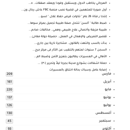
العرجاني يخاطب الدول ويستقبل وفودا ويعقد صفقات.. ه...
أول صورة للمتهمين في قضية نصب منصة FBC عاش رجال ون...
إنتحـا ر فتاة 26 عام " تناولت قرص حفظ غلال " لسو...
ضبط طالبة " ألسن" تنتحل صفة طبيبة تجميل بمركز سوها...
طبيبة مزيفة وأخصائي علاج طبيعي وهمي.. مخالفات صادم...
تقصير التمريض والإهمال في العمل.. حصيلة جولة مفاجئ...
بدأت بالسب وانتهت بالقانون.. مشاجرة نارية بين جاري...
السجن 7 سنوات لمتهم بالتنقيب عن الآثار فى مركز جرج...
الأهالي في العسيرات يطالبون بتعزيز الأمن وضبط الم...
حملة اشغالات بشوارع مدينة بجرجا ليلاً وتحرير (٣٠) ...
إصابة عامل وسباك بحالة اختناق بالعسيرات
مارس
209
أبريل
161
مايو
220
يونيو
137
يوليو
126
أغسطس
130
سبتمبر
45
أكتوبر
93