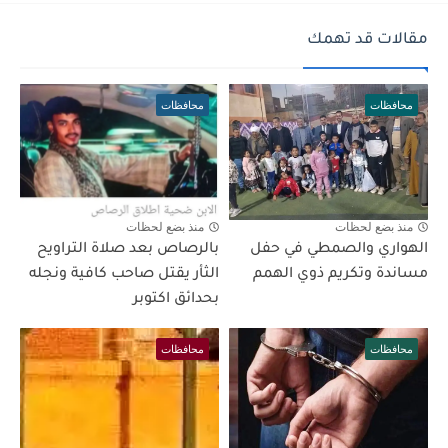
مقالات قد تهمك
محافظات
محافظات
منذ بضع لحظات
منذ بضع لحظات
الهواري والصمطي في حفل
بالرصاص بعد صلاة التراويح
مساندة وتكريم ذوي الهمم
الثأر يقتل صاحب كافية ونجله
بحدائق اكتوبر
محافظات
محافظات