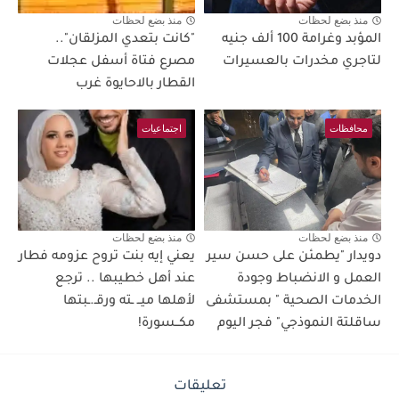
منذ بضع لحظات
منذ بضع لحظات
المؤبد وغرامة 100 ألف جنيه
"كانت بتعدي المزلقان"..
لتاجري مخدرات بالعسيرات
مصرع فتاة أسفل عجلات
القطار بالاحايوة غرب
محافظات
اجتماعيات
منذ بضع لحظات
منذ بضع لحظات
دويدار "يطمئن على حسن سير
يعني إيه بنت تروح عزومه فطار
العمل و الانضباط وجودة
عند أهل خطيبها .. ترجع
الخدمات الصحية " بمستشفى
لأهلها ميــ ـته ورقـ.ـبتها
ساقلتة النموذجي" فجر اليوم
مكــسورة!
تعليقات