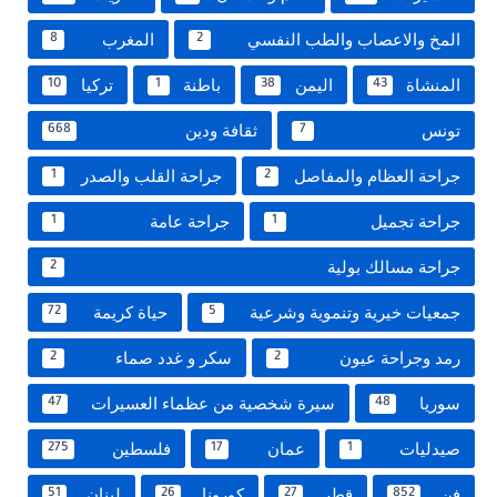
المخ والاعصاب والطب النفسي
المغرب
8
2
المنشاة
اليمن
باطنة
تركيا
10
1
38
43
تونس
ثقافة ودين
668
7
جراحة العظام والمفاصل
جراحة القلب والصدر
1
2
جراحة تجميل
جراحة عامة
1
1
جراحة مسالك بولية
2
جمعيات خيرية وتنموية وشرعية
حياة كريمة
72
5
رمد وجراحة عيون
سكر و غدد صماء
2
2
سوريا
سيرة شخصية من عظماء العسيرات
47
48
صيدليات
عمان
فلسطين
275
17
1
فن
قطر
كورونا
لبنان
51
26
27
852