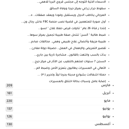
الاسماء الاتية التوجه إلى مجلس قروي البربا للاهمي...
سقوط جرار زراعي بمركز جرجا ووفاة السائق
العرجاني يخاطب الدول ويستقبل وفودا ويعقد صفقات.. ه...
أول صورة للمتهمين في قضية نصب منصة FBC عاش رجال ون...
إنتحـا ر فتاة 26 عام " تناولت قرص حفظ غلال " لسو...
ضبط طالبة " ألسن" تنتحل صفة طبيبة تجميل بمركز سوها...
طبيبة مزيفة وأخصائي علاج طبيعي وهمي.. مخالفات صادم...
تقصير التمريض والإهمال في العمل.. حصيلة جولة مفاجئ...
بدأت بالسب وانتهت بالقانون.. مشاجرة نارية بين جاري...
السجن 7 سنوات لمتهم بالتنقيب عن الآثار فى مركز جرج...
الأهالي في العسيرات يطالبون بتعزيز الأمن وضبط الم...
حملة اشغالات بشوارع مدينة بجرجا ليلاً وتحرير (٣٠) ...
إصابة عامل وسباك بحالة اختناق بالعسيرات
مارس
209
أبريل
161
مايو
220
يونيو
137
يوليو
126
أغسطس
130