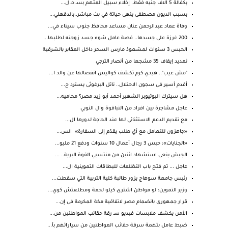
بكفالة 5 آلاف جنيه فقط. إخلاء سبيل المتهم بسـ حـ.ل...
بسبب الديون مصطفى ينهى حياتة في بث مباشر..بالدقهلي...
وفاة عماد عبدالرحمن عنان مساعد محافظ جنوب سيناء في...
200 غرزة على جسدها.. قصة عامل شوه جسد زوجته لطلبها...
الحبس 3 سنوات لمشعوذ مارس السحر داخل المقابر بالشرقية
تمديد إيقاف 35 مشجعا من أنصار الترجي
"مش عيب".. هيدي كرم تكشف كواليس انفصالها عن والد ا...
أقدم أسير فى سجون الاحتلال.. نائل البرغوثى يسترد ح...
هل سيترك اليوتيوبر الشهير أحمد أبو زيد مصر؟ محاميه...
عاجل مشاجرة بين افراد من النباقوة وال النوبي
مع تقديم الدعم الاستثنائي لها عند الحاجة لدورها ال...
«جاهزون للتعامل مع أيّ طلب يقدّم إلى السفارة» الس...
«الجنايات»: حبس 3 رجال أعمال 10 سنوات ودفع 21 مليو...
الجيش ينعى استشهاد اثنين من منتسبي القوة البرية.. ...
عاجل ... تم فتح باب التظلمات للبطاقات التموينية ال...
رئيس جامعة سوهاج يزور طالبة كلية التربية التي سقطت...
وزير التموين: لو مواطن اشترى كيلو لحمة ومطلعتش كوي...
قرار جمهورى بانضمام مصر لاتفاقية مكة المكرمة فى إن...
الأمن يكشف ملابسات فيديو سـ رقة حقائب المواطنين من...
ضبط عامل بتهمة سرقة حقائب المواطنين من سياراتهم بأ...