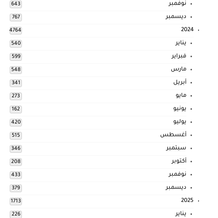
نوفمبر
643
ديسمبر
767
2024
4764
يناير
540
فبراير
599
مارس
548
أبريل
341
مايو
273
يونيو
162
يوليو
420
أغسطس
515
سبتمبر
346
أكتوبر
208
نوفمبر
433
ديسمبر
379
2025
1713
يناير
226