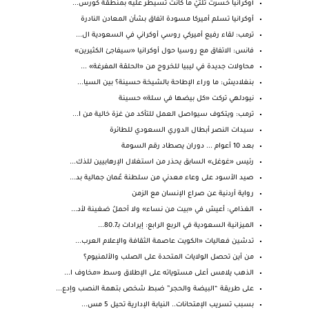
أوكرانيا خسرت ثلثيْ ما كانت تسيطر عليه بمنطقة كورس...
أوكرانيا تسلم أميركا مسودة اتفاق بشأن المعادن النادرة
ترمب: لقاء رفيع أميركي روسي أوكراني في السعودية ال...
فانس: الاتفاق مع روسيا حول أوكرانيا «سيفاجئ الكثيرين»
محاولات جديدة في ليبيا للخروج من «الحلقة المفرغة» ...
بنغلاديش: ما وراء الإطاحة بالشيخة حسينة؟ بين السيا...
نيودلهي تركت «كل بيضها في سلة» حسينة
ترمب: ويتكوف سيواصل العمل للتأكد من غزة خالية من ا...
سيدات النصر أبطال الدوري السعودي للطائرة
بعد 10 أعوام ... دوران يصطاد رقم السومة
رئيس «غوغل» السابق يحذر من استغلال الإرهابيين للذك...
صيد الأسود على وعاء معدني من سلطنة عُمان جمالية بد...
رواية أردنية عن صراع الإنسان مع الزمن
الغذامي: أعيش في «بيت من نساء» ولا أحملُ ضغينة لأد...
الميزانية السعودية في الربع الرابع: إيرادات بـ80.7...
تدشين فعاليات «الكويت عاصمة الثقافة والإعلام العرب...
من أين تحصل الولايات المتحدة على الصلب والألمنيوم؟
الذهب يلامس أعلى مستوياته على الإطلاق وسط «مخاوف ا...
على طريقة “البيضة والحجر” ضبط شخص بتهمة النصب وإدع...
بسبب تسريب الإمتحانات.. النيابة الإدارية تحيل 5 مس...