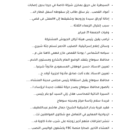
السيطرة على حريق بمخزن شركة خاصة في جرجا بدون إصابات
أعواد القصب.. بتر ساق طالب إثر سقوطه أسفل قطار الد...
إحالة أوراق سيدة وزوجها وشقيقها إلى #المفتى فى قضي...
سبب إغتيال الزعماء الثلاثة ...
وفيات الجمعة 21 فبراير
ترامب يقيل رئيس هيئة أركان الجيوش المشتركة
وسائل إعلام إسرائيلية: الصليب الأحمر تسلم جثة شيري...
سيامه الشماس / يوحنا القمص عازر فهمي كاهنا على م...
محافظ سوهاج يتفقد الوضع العام بالشارع ومستوى الخدم...
تعيين الاستاذ حسن ابوهلالى المسعودى مأذوناً شرعيا...
تعيين الاستاذ علاء ثابت صادق مأذونا لجزيرة أولاد ح...
محافظ سوهاج يقبل استقالة رئيس مجلس مدينة المنشاه.....
بالصور محافظ سوهاج يصدر حركة تنقلات جديدة لرؤساء ا...
السيرة الذاتية للمحاسب هلال زكي السيد أبو بكر رئيس...
فريدة سلام رئاسة مركز ومدينه سوهاج
فقيد قرية بندار الشرقية الشيخ/ جمال هاشم عبداللطيف...
ازدواجية المعايير في التعامل مع شكاوى المواطنين تث...
ننشر اعترافات متهم أجبر زوجته على شرب مادة كاوية ف...
العشاء الأخير، ضحايا منصة FBC يكشفون كواليس النصب ...