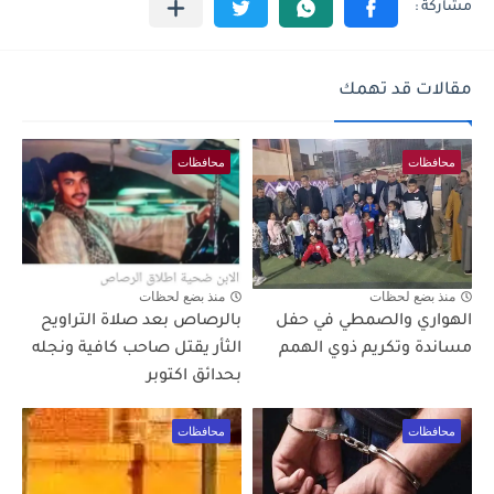
مقالات قد تهمك
محافظات
محافظات
منذ بضع لحظات
منذ بضع لحظات
الهواري والصمطي في حفل
بالرصاص بعد صلاة التراويح
مساندة وتكريم ذوي الهمم
الثأر يقتل صاحب كافية ونجله
بحدائق اكتوبر
محافظات
محافظات