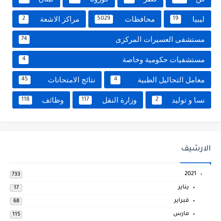
ليبيا
محافظات
مراكز الاشعة
2
5029
19
مستشفى العسيرات المركزى
74
مستشفيات حكومية وخاصة
4
معامل التحاليل الطبية
نتائج الامتحانات
45
4
نسا و توليد
وزارة النقل
وظائف
118
117
2
الارشيف
2021
733
يناير
17
فبراير
68
مارس
115