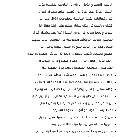
الرئيس المصري يؤجل زيارته إلى الولايات المتحدة حتى...
الملك: إعادة إعمار غزة دون تهجير أهلها يجب أن تكون...
خلال فعاليات القمة العالمية للحكومات 2025 الإمارات...
قتلته وولعت في جثته عشان بيغير عليا.. ليلة مقتل نق...
سوهاج يحجز مكانه في دوري الممتاز "ب" بعد مشوار شاق
تفاصيل تكويت الوظائف الحكومية في الكويت.. اعرف موع...
منتجي الدواجن: إنتاجنا يبلغ 40 مليون بيضة يوميا.. ...
مصـرع مسجل شديد الخطورة وبحوزتة رشاش متعدد و2 بندق...
«بعد تبادل إطلاق النار».. مصرع عنصر إجرامي شديد ال...
بعد قليل.. محاكمة المتهمة بإنهاء حياة الطفلة مكة
عاجل الفرح تحول لجنازة....وفاة شاب فجأة بسبب أزمة ...
إنقلاب سيارة ربع نقل مخصصة لنقل العمالة الزراعية ب...
وفاة سمير الجلداني (زهرة شباب آل الجلداني بالسويس)
استعدادات في خان يونس لتسليم 3 رهائن إسرائيليين ضم...
إرباك في مطار بيروت بعد منع طائرة إيرانية من التوج...
لماذا أرسلت موسكو أموالاً لحكومة الشرع؟
مروان حمادة: حافظ الأسد قال لنا انسوا بشير الجميل ...
سوريا تتسلم من روسيا مبلغ 300 مليار ليرة
مناصرو «حزب الله» يصعّدون تحركاتهم الميدانية في مح...