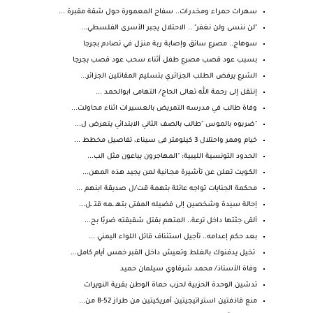
سهرات حمراء ومخدرات.. سفاح المعمورة حول شقة مقبرة ...
"لن ننسى ولن نغفر" .. الاحتلال يجبر الأسرى الفلسطي...
سوهاج.. مصرع سائق وإصابة ربة منزل في تصادم بجرجا
بسبب عود قصب مصرع طفل أثناء سحب عود قصب بجرجا
الشرع يرفض الطلب الجزائري بتسليم المقاتلين الجزائر...
إنتقل إلى رحمة الله تعالى الحاج/ التهامى ابوالحمد ...
وفاة طالب في مدرسه التمريض بالعسيرات اثناء محاولت...
"ضربوه بالموس "طالب بالصف الثاني الابتدائي يتعرض ل...
خيام وممر واحتلال 3 كيلومتر فى سيناء، تفاصيل مخطط ...
الحدود التونسية الليبية: "المهاجرون يباعون مثل الب...
الكـويت تعلن عن تأشيرة مجــانية لمن يجيد هذه المهن...
محكمة الجنايات تواجه عائلة بتهمة قت/ل صديقة ابنهم ...
إحالة سيدة وشخصين إلى فضيله المفتى بتهـ ـمه قتـ ـل...
ألقى جثتها داخل ترعة.. المتهم بقتل شقيقته ضربًا بح...
بعد حكم إعدامه.. تأجيل استئناف قاتل اللواء اليمني ...
تخيل يدفنوك بالغلط وتعيش داخل القبر خمس أيام كامل...
وفاة الأستاذ/ محمد شرقاوي سيلمان حميد
تدشين الوحدة الحزبية لحزب حماة الوطن بقرية النويرات
منع قاذفتين استراتيجيتين أمريكيتين من طراز B-52 من...