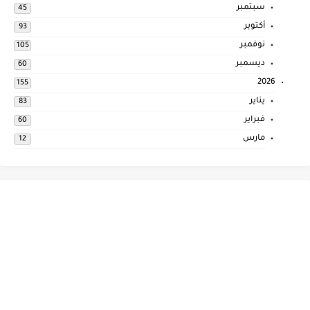
سبتمبر
45
أكتوبر
93
نوفمبر
105
ديسمبر
60
2026
155
يناير
83
فبراير
60
مارس
12