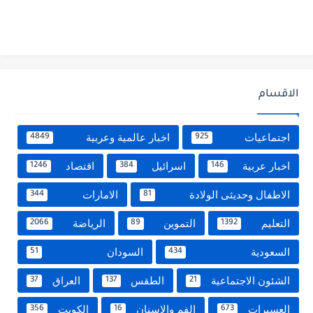
الاقسام
اجتماعيات
اخبار عالمية وعربية
4849
925
اخبار عربية
اسرائيل
اقتصاد
1246
384
146
الاطفال وحديثى الولادة
الامارات
344
81
التعليم
التموين
الرياضة
2066
89
1392
السعودية
السودان
51
434
الشئون الاجتماعية
الطقس
العراق
37
137
21
العسيرات
الفم والاسنان
الكويت
356
16
673