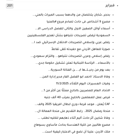
فبراير
201
بحجر..شابان يتخلصان من والدهما بسبب الميراث بالمني...
مصرع 9 أشخاص فى حادث تصادم مروع #بالمنيا
أسماء أوائل الصفين الاول والثانى للفصل الدراسى الا...
السعودية ترفض تصريحات نتنياهو بشأن تهجير الفلسطينيين
رفض عربي وإسلامي لتصريحات الاحتلال الإسرائيلي ضد ا...
صورة للعاهل الأردني مع حفيدته تلقى تفاعلاً
رفض إسلامي وعربي لتصريحات نتنياهو... والتزام سعودي...
بالأسماء... الرئاسة اللبنانية تعلن تشكيل حكومة جدي...
بعد يوم من رحيـ.ـلـ.ـها ابـ. ـ. ـن الفنانة السورية...
وفاة الاستاذ /احمد ابو الفضل الفار مدير إدارة المن...
وفيات العسيرات اليوم الثلاثاء 11/2/2025
الاتحاد العام للمصريين بالخارج ممثلًا عن أكثر من 1...
فرص عمل للمعلمين بالخليج بمرتب 40 ألف جنيه
CAF يُعلن.. موعد قرعة دوري ابطال افريقيا 2025 والف...
منحة رمضان 2025.. رابط التقديم على منحة العمالة ال...
وفاة شابين آثر حادث آليم أثناء ذهابهم للكليه لطلب ...
مصرع طالبين من كلية الهندسة بحادث مأساوي بسوهاج
ملك ⁧‫الأردن‬⁩: علينا أن نضع في الاعتبار كيفية است...