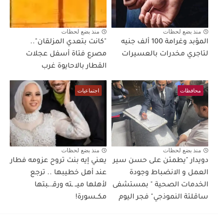
منذ بضع لحظات
منذ بضع لحظات
المؤبد وغرامة 100 ألف جنيه
"كانت بتعدي المزلقان"..
لتاجري مخدرات بالعسيرات
مصرع فتاة أسفل عجلات
القطار بالاحايوة غرب
محافظات
اجتماعيات
منذ بضع لحظات
منذ بضع لحظات
دويدار "يطمئن على حسن سير
يعني إيه بنت تروح عزومه فطار
العمل و الانضباط وجودة
عند أهل خطيبها .. ترجع
الخدمات الصحية " بمستشفى
لأهلها ميــ ـته ورقـ.ـبتها
ساقلتة النموذجي" فجر اليوم
مكــسورة!