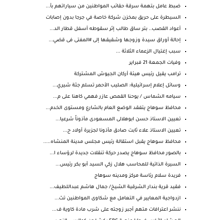
ضبط عامل بتهمة سرقة حقائب المواطنين من سياراتهم بأ...
السيطرة على حريق بمخزن شركة خاصة في جرجا بدون إصابات
أعواد القصب.. بتر ساق طالب إثر سقوطه أسفل قطار الد...
إحالة أوراق سيدة وزوجها وشقيقها إلى #المفتى فى قضي...
سبب إغتيال الزعماء الثلاثة ...
وفيات الجمعة 21 فبراير
ترامب يقيل رئيس هيئة أركان الجيوش المشتركة
وسائل إعلام إسرائيلية: الصليب الأحمر تسلم جثة شيري...
سيامه الشماس / يوحنا القمص عازر فهمي كاهنا على م...
محافظ سوهاج يتفقد الوضع العام بالشارع ومستوى الخدم...
تعيين الاستاذ حسن ابوهلالى المسعودى مأذوناً شرعيا...
تعيين الاستاذ علاء ثابت صادق مأذونا لجزيرة أولاد ح...
محافظ سوهاج يقبل استقالة رئيس مجلس مدينة المنشاه.....
بالصور محافظ سوهاج يصدر حركة تنقلات جديدة لرؤساء ا...
السيرة الذاتية للمحاسب هلال زكي السيد أبو بكر رئيس...
فريدة سلام رئاسة مركز ومدينه سوهاج
فقيد قرية بندار الشرقية الشيخ/ جمال هاشم عبداللطيف...
ازدواجية المعايير في التعامل مع شكاوى المواطنين تث...
ننشر اعترافات متهم أجبر زوجته على شرب مادة كاوية ف...