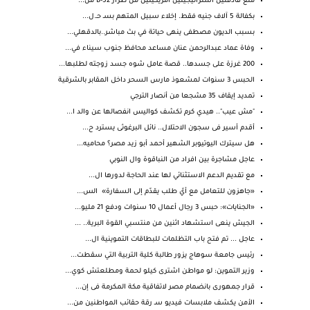
منع قاذفتين استراتيجيتين أمريكيتين من طراز B-52 من...
بكفالة 5 آلاف جنيه فقط. إخلاء سبيل المتهم بسـ حـ.ل...
بسبب الديون مصطفى ينهى حياتة في بث مباشر..بالدقهلي...
وفاة عماد عبدالرحمن عنان مساعد محافظ جنوب سيناء في...
200 غرزة على جسدها.. قصة عامل شوه جسد زوجته لطلبها...
الحبس 3 سنوات لمشعوذ مارس السحر داخل المقابر بالشرقية
تمديد إيقاف 35 مشجعا من أنصار الترجي
"مش عيب".. هيدي كرم تكشف كواليس انفصالها عن والد ا...
أقدم أسير فى سجون الاحتلال.. نائل البرغوثى يسترد ح...
هل سيترك اليوتيوبر الشهير أحمد أبو زيد مصر؟ محاميه...
عاجل مشاجرة بين افراد من النباقوة وال النوبي
مع تقديم الدعم الاستثنائي لها عند الحاجة لدورها ال...
«جاهزون للتعامل مع أيّ طلب يقدّم إلى السفارة» الس...
«الجنايات»: حبس 3 رجال أعمال 10 سنوات ودفع 21 مليو...
الجيش ينعى استشهاد اثنين من منتسبي القوة البرية.. ...
عاجل ... تم فتح باب التظلمات للبطاقات التموينية ال...
رئيس جامعة سوهاج يزور طالبة كلية التربية التي سقطت...
وزير التموين: لو مواطن اشترى كيلو لحمة ومطلعتش كوي...
قرار جمهورى بانضمام مصر لاتفاقية مكة المكرمة فى إن...
الأمن يكشف ملابسات فيديو سـ رقة حقائب المواطنين من...