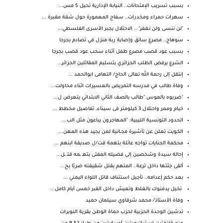
بسبب تسريب الإمتحانات.. النيابة الإدارية تحيل 5 مس...
سهرات حمراء ومخدرات.. سفاح المعمورة حول شقة مقبرة ...
"لن ننسى ولن نغفر" .. الاحتلال يجبر الأسرى الفلسطي...
سوهاج.. مصرع سائق وإصابة ربة منزل في تصادم بجرجا
بسبب عود قصب مصرع طفل أثناء سحب عود قصب بجرجا
الشرع يرفض الطلب الجزائري بتسليم المقاتلين الجزائر...
إنتقل إلى رحمة الله تعالى الحاج/ التهامى ابوالحمد ...
وفاة طالب في مدرسه التمريض بالعسيرات اثناء محاولت...
"ضربوه بالموس "طالب بالصف الثاني الابتدائي يتعرض ل...
خيام وممر واحتلال 3 كيلومتر فى سيناء، تفاصيل مخطط ...
الحدود التونسية الليبية: "المهاجرون يباعون مثل الب...
الكـويت تعلن عن تأشيرة مجــانية لمن يجيد هذه المهن...
محكمة الجنايات تواجه عائلة بتهمة قت/ل صديقة ابنهم ...
إحالة سيدة وشخصين إلى فضيله المفتى بتهـ ـمه قتـ ـل...
ألقى جثتها داخل ترعة.. المتهم بقتل شقيقته ضربًا بح...
بعد حكم إعدامه.. تأجيل استئناف قاتل اللواء اليمني ...
تخيل يدفنوك بالغلط وتعيش داخل القبر خمس أيام كامل...
وفاة الأستاذ/ محمد شرقاوي سيلمان حميد
تدشين الوحدة الحزبية لحزب حماة الوطن بقرية النويرات