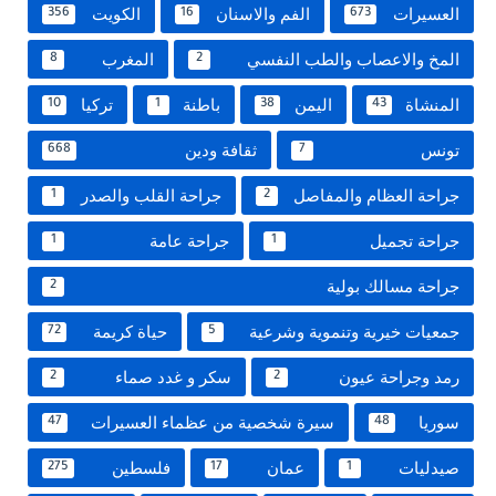
العسيرات
الفم والاسنان
الكويت
356
16
673
المخ والاعصاب والطب النفسي
المغرب
8
2
المنشاة
اليمن
باطنة
تركيا
10
1
38
43
تونس
ثقافة ودين
668
7
جراحة العظام والمفاصل
جراحة القلب والصدر
1
2
جراحة تجميل
جراحة عامة
1
1
جراحة مسالك بولية
2
جمعيات خيرية وتنموية وشرعية
حياة كريمة
72
5
رمد وجراحة عيون
سكر و غدد صماء
2
2
سوريا
سيرة شخصية من عظماء العسيرات
47
48
صيدليات
عمان
فلسطين
275
17
1