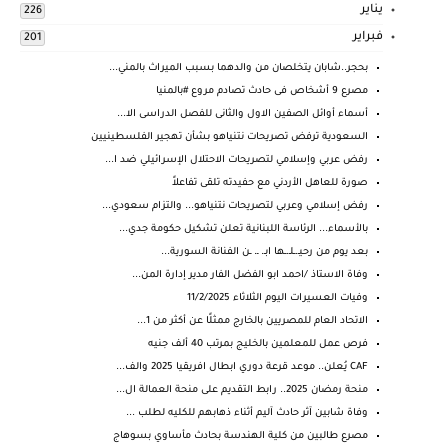
يناير
226
فبراير
201
بحجر..شابان يتخلصان من والدهما بسبب الميراث بالمني...
مصرع 9 أشخاص فى حادث تصادم مروع #بالمنيا
أسماء أوائل الصفين الاول والثانى للفصل الدراسى الا...
السعودية ترفض تصريحات نتنياهو بشأن تهجير الفلسطينيين
رفض عربي وإسلامي لتصريحات الاحتلال الإسرائيلي ضد ا...
صورة للعاهل الأردني مع حفيدته تلقى تفاعلاً
رفض إسلامي وعربي لتصريحات نتنياهو... والتزام سعودي...
بالأسماء... الرئاسة اللبنانية تعلن تشكيل حكومة جدي...
بعد يوم من رحيـ.ـلـ.ـها ابـ. ـ. ـن الفنانة السورية...
وفاة الاستاذ /احمد ابو الفضل الفار مدير إدارة المن...
وفيات العسيرات اليوم الثلاثاء 11/2/2025
الاتحاد العام للمصريين بالخارج ممثلًا عن أكثر من 1...
فرص عمل للمعلمين بالخليج بمرتب 40 ألف جنيه
CAF يُعلن.. موعد قرعة دوري ابطال افريقيا 2025 والف...
منحة رمضان 2025.. رابط التقديم على منحة العمالة ال...
وفاة شابين آثر حادث آليم أثناء ذهابهم للكليه لطلب ...
مصرع طالبين من كلية الهندسة بحادث مأساوي بسوهاج