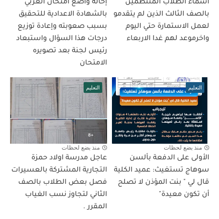
اسماء الطلاب المنتظمين
إحالة واضع امتحان العربي
بالصف الثالث الذين لم يتقدمو
بالشهادة الاعدادية للتحقيق
لعمل الاستمارة حتي اليوم
بسبب صعوبته وإعادة توزيع
واخرموعد لهم غدا الاربعاء
درجات هذا السؤال واستبعاد
رئيس لجنة بعد تصويره
الامتحان
التعليم
التعليم
منذ بضع لحظات
منذ بضع لحظات
الأولى على الدفعة بألسن
عاجل مدرسة اولاد حمزة
سوهاج تستغيث: عميد الكلية
التجارية المشتركة بالعسيرات
قال لي " بنت المؤذن لا تصلح
فصل بعض الطلاب بالصف
أن تكون معيدة"
الثاني لتجاوز نسب الغياب
المقرر .