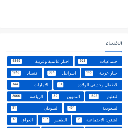
الاقسام
اجتماعيات
اخبار عالمية وعربية
4849
925
اخبار عربية
اسرائيل
اقتصاد
1246
384
146
الاطفال وحديثى الولادة
الامارات
344
81
التعليم
التموين
الرياضة
2066
89
1392
السعودية
السودان
51
434
الشئون الاجتماعية
الطقس
العراق
37
137
21