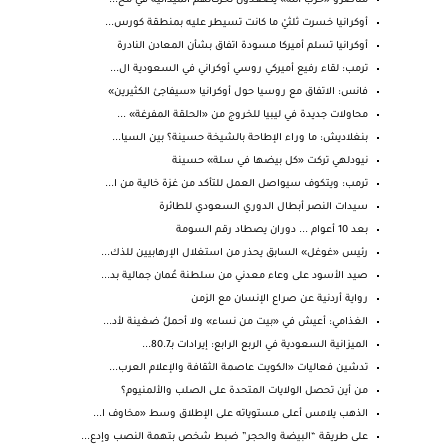
مناصرو «حزب الله» يصعّدون تحركاتهم الميدانية في مح...
أوكرانيا خسرت ثلثيْ ما كانت تسيطر عليه بمنطقة كورس...
أوكرانيا تسلم أميركا مسودة اتفاق بشأن المعادن النادرة
ترمب: لقاء رفيع أميركي روسي أوكراني في السعودية ال...
فانس: الاتفاق مع روسيا حول أوكرانيا «سيفاجئ الكثيرين»
محاولات جديدة في ليبيا للخروج من «الحلقة المفرغة» ...
بنغلاديش: ما وراء الإطاحة بالشيخة حسينة؟ بين السيا...
نيودلهي تركت «كل بيضها في سلة» حسينة
ترمب: ويتكوف سيواصل العمل للتأكد من غزة خالية من ا...
سيدات النصر أبطال الدوري السعودي للطائرة
بعد 10 أعوام ... دوران يصطاد رقم السومة
رئيس «غوغل» السابق يحذر من استغلال الإرهابيين للذك...
صيد الأسود على وعاء معدني من سلطنة عُمان جمالية بد...
رواية أردنية عن صراع الإنسان مع الزمن
الغذامي: أعيش في «بيت من نساء» ولا أحملُ ضغينة لأد...
الميزانية السعودية في الربع الرابع: إيرادات بـ80.7...
تدشين فعاليات «الكويت عاصمة الثقافة والإعلام العرب...
من أين تحصل الولايات المتحدة على الصلب والألمنيوم؟
الذهب يلامس أعلى مستوياته على الإطلاق وسط «مخاوف ا...
على طريقة “البيضة والحجر” ضبط شخص بتهمة النصب وإدع...