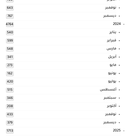
728
نوفمبر
643
ديسمبر
767
2024
4764
يناير
540
فبراير
599
مارس
548
أبريل
341
مايو
273
يونيو
162
يوليو
420
أغسطس
515
سبتمبر
346
أكتوبر
208
نوفمبر
433
ديسمبر
379
2025
1713