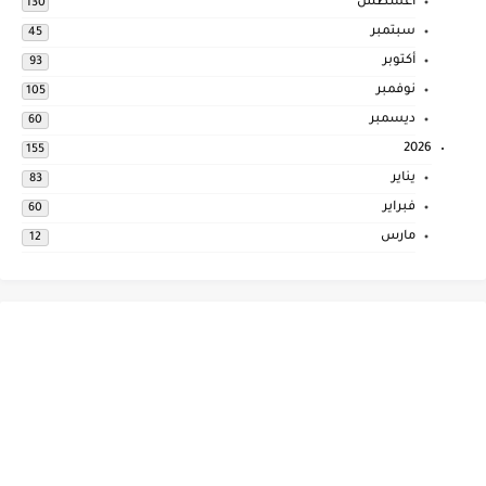
أغسطس
130
سبتمبر
45
أكتوبر
93
نوفمبر
105
ديسمبر
60
2026
155
يناير
83
فبراير
60
مارس
12