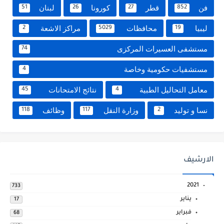
فن
قطر
كورونا
لبنان
51
26
27
852
ليبيا
محافظات
مراكز الاشعة
2
5029
19
مستشفى العسيرات المركزى
74
مستشفيات حكومية وخاصة
4
معامل التحاليل الطبية
نتائج الامتحانات
45
4
نسا و توليد
وزارة النقل
وظائف
118
117
2
الارشيف
2021
733
يناير
17
فبراير
68