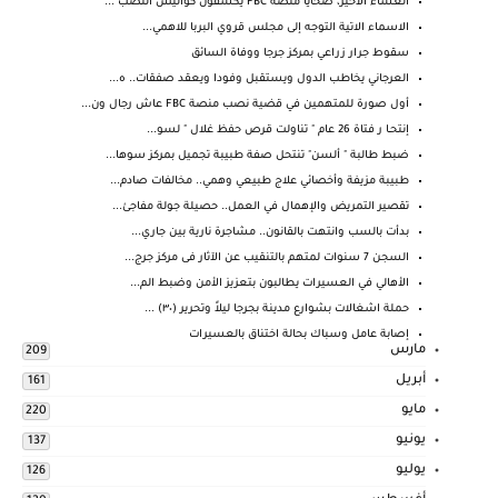
العشاء الأخير، ضحايا منصة FBC يكشفون كواليس النصب ...
الاسماء الاتية التوجه إلى مجلس قروي البربا للاهمي...
سقوط جرار زراعي بمركز جرجا ووفاة السائق
العرجاني يخاطب الدول ويستقبل وفودا ويعقد صفقات.. ه...
أول صورة للمتهمين في قضية نصب منصة FBC عاش رجال ون...
إنتحـا ر فتاة 26 عام " تناولت قرص حفظ غلال " لسو...
ضبط طالبة " ألسن" تنتحل صفة طبيبة تجميل بمركز سوها...
طبيبة مزيفة وأخصائي علاج طبيعي وهمي.. مخالفات صادم...
تقصير التمريض والإهمال في العمل.. حصيلة جولة مفاجئ...
بدأت بالسب وانتهت بالقانون.. مشاجرة نارية بين جاري...
السجن 7 سنوات لمتهم بالتنقيب عن الآثار فى مركز جرج...
الأهالي في العسيرات يطالبون بتعزيز الأمن وضبط الم...
حملة اشغالات بشوارع مدينة بجرجا ليلاً وتحرير (٣٠) ...
إصابة عامل وسباك بحالة اختناق بالعسيرات
مارس
209
أبريل
161
مايو
220
يونيو
137
يوليو
126