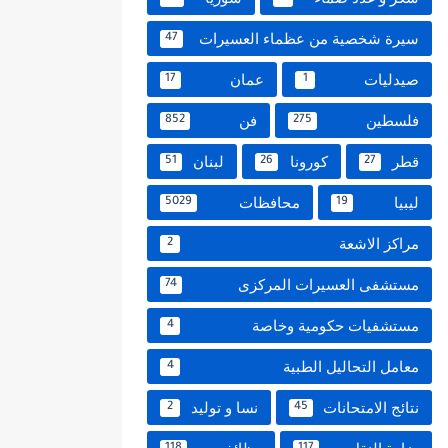
سيرة شخصية من عظماء العسيرات
47
صيدليات
عمان
17
1
فلسطين
فن
852
275
قطر
كورونا
لبنان
51
26
27
ليبيا
محافظات
5029
19
مراكز الاشعة
2
مستشفى العسيرات المركزى
74
مستشفيات حكومية وخاصة
4
معامل التحاليل الطبية
4
نتائج الامتحانات
نسا و توليد
2
45