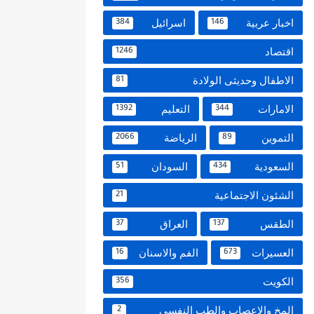
اخبار عربية
اسرائيل
384
146
اقتصاد
1246
الاطفال وحديثى الولادة
81
الامارات
التعليم
1392
344
التموين
الرياضة
2066
89
السعودية
السودان
51
434
الشئون الاجتماعية
21
الطقس
العراق
37
137
العسيرات
الفم والاسنان
16
673
الكويت
356
المخ والاعصاب والطب النفسي
2