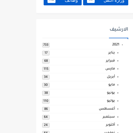
وزارة النقل
وظائف
118
117
الارشيف
2021
733
يناير
17
فبراير
68
مارس
115
أبريل
34
مايو
30
يونيو
38
يوليو
110
أغسطس
86
سبتمبر
64
أكتوبر
24