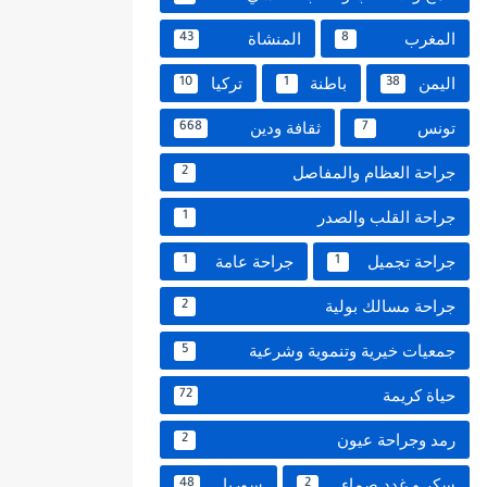
المغرب
المنشاة
43
8
اليمن
باطنة
تركيا
10
1
38
تونس
ثقافة ودين
668
7
جراحة العظام والمفاصل
2
جراحة القلب والصدر
1
جراحة تجميل
جراحة عامة
1
1
جراحة مسالك بولية
2
جمعيات خيرية وتنموية وشرعية
5
حياة كريمة
72
رمد وجراحة عيون
2
سكر و غدد صماء
سوريا
48
2