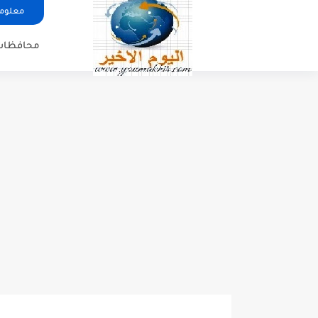
معلوما
محافظات