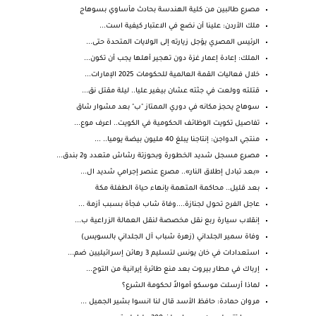
مصرع طالبين من كلية الهندسة بحادث مأساوي بسوهاج
ملك ⁧‫الأردن‬⁩: علينا أن نضع في الاعتبار كيفية است...
الرئيس المصري يؤجل زيارته إلى الولايات المتحدة حتى...
الملك: إعادة إعمار غزة دون تهجير أهلها يجب أن تكون...
خلال فعاليات القمة العالمية للحكومات 2025 الإمارات...
قتلته وولعت في جثته عشان بيغير عليا.. ليلة مقتل نق...
سوهاج يحجز مكانه في دوري الممتاز "ب" بعد مشوار شاق
تفاصيل تكويت الوظائف الحكومية في الكويت.. اعرف موع...
منتجي الدواجن: إنتاجنا يبلغ 40 مليون بيضة يوميا.. ...
مصـرع مسجل شديد الخطورة وبحوزتة رشاش متعدد و2 بندق...
«بعد تبادل إطلاق النار».. مصرع عنصر إجرامي شديد ال...
بعد قليل.. محاكمة المتهمة بإنهاء حياة الطفلة مكة
عاجل الفرح تحول لجنازة....وفاة شاب فجأة بسبب أزمة ...
إنقلاب سيارة ربع نقل مخصصة لنقل العمالة الزراعية ب...
وفاة سمير الجلداني (زهرة شباب آل الجلداني بالسويس)
استعدادات في خان يونس لتسليم 3 رهائن إسرائيليين ضم...
إرباك في مطار بيروت بعد منع طائرة إيرانية من التوج...
لماذا أرسلت موسكو أموالاً لحكومة الشرع؟
مروان حمادة: حافظ الأسد قال لنا انسوا بشير الجميل ...