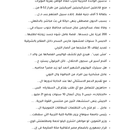
تدشين الوحدة الحزبية لحزب حماة الوطن بقرية النويرات
منع قاذفتين استراتيجيتين أمريكيتين من طراز B-52 من...
بكفالة 5 آلاف جنيه فقط. إخلاء سبيل المتهم بسـ حـ.ل...
بسبب الديون مصطفى ينهى حياتة في بث مباشر..بالدقهلي...
وفاة عماد عبدالرحمن عنان مساعد محافظ جنوب سيناء في...
200 غرزة على جسدها.. قصة عامل شوه جسد زوجته لطلبها...
الحبس 3 سنوات لمشعوذ مارس السحر داخل المقابر بالشرقية
تمديد إيقاف 35 مشجعا من أنصار الترجي
"مش عيب".. هيدي كرم تكشف كواليس انفصالها عن والد ا...
أقدم أسير فى سجون الاحتلال.. نائل البرغوثى يسترد ح...
هل سيترك اليوتيوبر الشهير أحمد أبو زيد مصر؟ محاميه...
عاجل مشاجرة بين افراد من النباقوة وال النوبي
مع تقديم الدعم الاستثنائي لها عند الحاجة لدورها ال...
«جاهزون للتعامل مع أيّ طلب يقدّم إلى السفارة» الس...
«الجنايات»: حبس 3 رجال أعمال 10 سنوات ودفع 21 مليو...
الجيش ينعى استشهاد اثنين من منتسبي القوة البرية.. ...
عاجل ... تم فتح باب التظلمات للبطاقات التموينية ال...
رئيس جامعة سوهاج يزور طالبة كلية التربية التي سقطت...
وزير التموين: لو مواطن اشترى كيلو لحمة ومطلعتش كوي...
قرار جمهورى بانضمام مصر لاتفاقية مكة المكرمة فى إن...