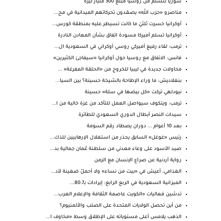
سوريا تتسلم من روسيا مبلغ 300 مليار ليرة
مناصرو «حزب الله» يصعّدون تحركاتهم الميدانية في مح...
أوكرانيا خسرت ثلثيْ ما كانت تسيطر عليه بمنطقة كورس...
أوكرانيا تسلم أميركا مسودة اتفاق بشأن المعادن النادرة
ترمب: لقاء رفيع أميركي روسي أوكراني في السعودية ال...
فانس: الاتفاق مع روسيا حول أوكرانيا «سيفاجئ الكثيرين»
محاولات جديدة في ليبيا للخروج من «الحلقة المفرغة» ...
بنغلاديش: ما وراء الإطاحة بالشيخة حسينة؟ بين السيا...
نيودلهي تركت «كل بيضها في سلة» حسينة
ترمب: ويتكوف سيواصل العمل للتأكد من غزة خالية من ا...
سيدات النصر أبطال الدوري السعودي للطائرة
بعد 10 أعوام ... دوران يصطاد رقم السومة
رئيس «غوغل» السابق يحذر من استغلال الإرهابيين للذك...
صيد الأسود على وعاء معدني من سلطنة عُمان جمالية بد...
رواية أردنية عن صراع الإنسان مع الزمن
الغذامي: أعيش في «بيت من نساء» ولا أحملُ ضغينة لأد...
الميزانية السعودية في الربع الرابع: إيرادات بـ80.7...
تدشين فعاليات «الكويت عاصمة الثقافة والإعلام العرب...
من أين تحصل الولايات المتحدة على الصلب والألمنيوم؟
الذهب يلامس أعلى مستوياته على الإطلاق وسط «مخاوف ا...