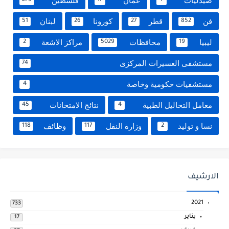
صيدليات
عمان
فلسطين
275
17
1
فن
قطر
كورونا
لبنان
51
26
27
852
ليبيا
محافظات
مراكز الاشعة
2
5029
19
مستشفى العسيرات المركزى
74
مستشفيات حكومية وخاصة
4
معامل التحاليل الطبية
نتائج الامتحانات
45
4
نسا و توليد
وزارة النقل
وظائف
118
117
2
الارشيف
2021
733
يناير
17