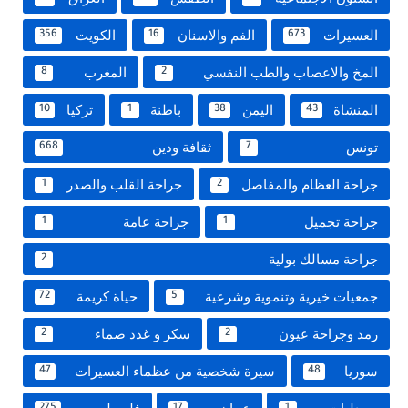
العسيرات
الفم والاسنان
الكويت
356
16
673
المخ والاعصاب والطب النفسي
المغرب
8
2
المنشاة
اليمن
باطنة
تركيا
10
1
38
43
تونس
ثقافة ودين
668
7
جراحة العظام والمفاصل
جراحة القلب والصدر
1
2
جراحة تجميل
جراحة عامة
1
1
جراحة مسالك بولية
2
جمعيات خيرية وتنموية وشرعية
حياة كريمة
72
5
رمد وجراحة عيون
سكر و غدد صماء
2
2
سوريا
سيرة شخصية من عظماء العسيرات
47
48