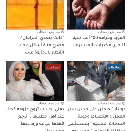
منذ بضع لحظات
منذ بضع لحظات
المؤبد وغرامة 100 ألف جنيه
"كانت بتعدي المزلقان"..
لتاجري مخدرات بالعسيرات
مصرع فتاة أسفل عجلات
القطار بالاحايوة غرب
محافظات
اجتماعيات
منذ بضع لحظات
منذ بضع لحظات
دويدار "يطمئن على حسن سير
يعني إيه بنت تروح عزومه فطار
العمل و الانضباط وجودة
عند أهل خطيبها .. ترجع
الخدمات الصحية " بمستشفى
لأهلها ميــ ـته ورقـ.ـبتها