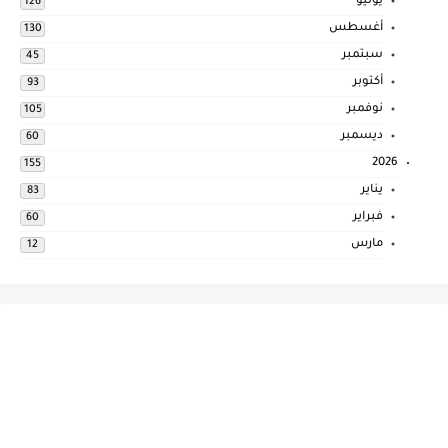
يوليو
126
أغسطس
130
سبتمبر
45
أكتوبر
93
نوفمبر
105
ديسمبر
60
2026
155
يناير
83
فبراير
60
مارس
12