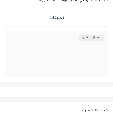
ساقلتة النموذجي" فجر اليوم
مكــسورة!
تعليقات
إرسال تعليق
مشاركة مميزة