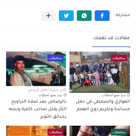
مقالات قد تهمك
محافظات
محافظات
منذ بضع لحظات
منذ بضع لحظات
الهواري والصمطي في حفل
بالرصاص بعد صلاة التراويح
مساندة وتكريم ذوي الهمم
الثأر يقتل صاحب كافية ونجله
بحدائق اكتوبر
محافظات
محافظات