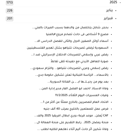
2025
1713
يناير
226
فبراير
201
بحجر..شابان يتخلصان من والدهما بسبب الميراث بالمني...
مصرع 9 أشخاص فى حادث تصادم مروع #بالمنيا
أسماء أوائل الصفين الاول والثانى للفصل الدراسى الا...
السعودية ترفض تصريحات نتنياهو بشأن تهجير الفلسطينيين
رفض عربي وإسلامي لتصريحات الاحتلال الإسرائيلي ضد ا...
صورة للعاهل الأردني مع حفيدته تلقى تفاعلاً
رفض إسلامي وعربي لتصريحات نتنياهو... والتزام سعودي...
بالأسماء... الرئاسة اللبنانية تعلن تشكيل حكومة جدي...
بعد يوم من رحيـ.ـلـ.ـها ابـ. ـ. ـن الفنانة السورية...
وفاة الاستاذ /احمد ابو الفضل الفار مدير إدارة المن...
وفيات العسيرات اليوم الثلاثاء 11/2/2025
الاتحاد العام للمصريين بالخارج ممثلًا عن أكثر من 1...
فرص عمل للمعلمين بالخليج بمرتب 40 ألف جنيه
CAF يُعلن.. موعد قرعة دوري ابطال افريقيا 2025 والف...
منحة رمضان 2025.. رابط التقديم على منحة العمالة ال...
وفاة شابين آثر حادث آليم أثناء ذهابهم للكليه لطلب ...