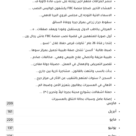
ننشر اعترافات متهم أجبر زوجته على شرب مادة كاوية ف...
العشاء الأخير، ضحايا منصة FBC يكشفون كواليس النصب ...
الاسماء الاتية التوجه إلى مجلس قروي البربا للاهمي...
سقوط جرار زراعي بمركز جرجا ووفاة السائق
العرجاني يخاطب الدول ويستقبل وفودا ويعقد صفقات.. ه...
أول صورة للمتهمين في قضية نصب منصة FBC عاش رجال ون...
إنتحـا ر فتاة 26 عام " تناولت قرص حفظ غلال " لسو...
ضبط طالبة " ألسن" تنتحل صفة طبيبة تجميل بمركز سوها...
طبيبة مزيفة وأخصائي علاج طبيعي وهمي.. مخالفات صادم...
تقصير التمريض والإهمال في العمل.. حصيلة جولة مفاجئ...
بدأت بالسب وانتهت بالقانون.. مشاجرة نارية بين جاري...
السجن 7 سنوات لمتهم بالتنقيب عن الآثار فى مركز جرج...
الأهالي في العسيرات يطالبون بتعزيز الأمن وضبط الم...
حملة اشغالات بشوارع مدينة بجرجا ليلاً وتحرير (٣٠) ...
إصابة عامل وسباك بحالة اختناق بالعسيرات
مارس
209
أبريل
161
مايو
220
يونيو
137