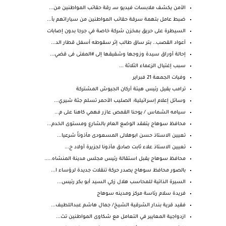
الأمن يكشف ملابسات فيديو سـ رقة حقائب المواطنين من...
ضبط عامل بتهمة سرقة حقائب المواطنين من سياراتهم بأ...
السيطرة على حريق بمخزن شركة خاصة في جرجا بدون إصابات
أعواد القصب.. بتر ساق طالب إثر سقوطه أسفل قطار الد...
إحالة أوراق سيدة وزوجها وشقيقها إلى #المفتى فى قضي...
سبب إغتيال الزعماء الثلاثة ...
وفيات الجمعة 21 فبراير
ترامب يقيل رئيس هيئة أركان الجيوش المشتركة
وسائل إعلام إسرائيلية: الصليب الأحمر تسلم جثة شيري...
سيامه الشماس / يوحنا القمص عازر فهمي كاهنا على م...
محافظ سوهاج يتفقد الوضع العام بالشارع ومستوى الخدم...
تعيين الاستاذ حسن ابوهلالى المسعودى مأذوناً شرعيا...
تعيين الاستاذ علاء ثابت صادق مأذونا لجزيرة أولاد ح...
محافظ سوهاج يقبل استقالة رئيس مجلس مدينة المنشاه.....
بالصور محافظ سوهاج يصدر حركة تنقلات جديدة لرؤساء ا...
السيرة الذاتية للمحاسب هلال زكي السيد أبو بكر رئيس...
فريدة سلام رئاسة مركز ومدينه سوهاج
فقيد قرية بندار الشرقية الشيخ/ جمال هاشم عبداللطيف...
ازدواجية المعايير في التعامل مع شكاوى المواطنين تث...