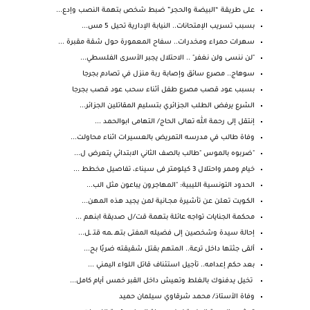
على طريقة “البيضة والحجر” ضبط شخص بتهمة النصب وإدع...
بسبب تسريب الإمتحانات.. النيابة الإدارية تحيل 5 مس...
سهرات حمراء ومخدرات.. سفاح المعمورة حول شقة مقبرة ...
"لن ننسى ولن نغفر" .. الاحتلال يجبر الأسرى الفلسطي...
سوهاج.. مصرع سائق وإصابة ربة منزل في تصادم بجرجا
بسبب عود قصب مصرع طفل أثناء سحب عود قصب بجرجا
الشرع يرفض الطلب الجزائري بتسليم المقاتلين الجزائر...
إنتقل إلى رحمة الله تعالى الحاج/ التهامى ابوالحمد ...
وفاة طالب في مدرسه التمريض بالعسيرات اثناء محاولت...
"ضربوه بالموس "طالب بالصف الثاني الابتدائي يتعرض ل...
خيام وممر واحتلال 3 كيلومتر فى سيناء، تفاصيل مخطط ...
الحدود التونسية الليبية: "المهاجرون يباعون مثل الب...
الكـويت تعلن عن تأشيرة مجــانية لمن يجيد هذه المهن...
محكمة الجنايات تواجه عائلة بتهمة قت/ل صديقة ابنهم ...
إحالة سيدة وشخصين إلى فضيله المفتى بتهـ ـمه قتـ ـل...
ألقى جثتها داخل ترعة.. المتهم بقتل شقيقته ضربًا بح...
بعد حكم إعدامه.. تأجيل استئناف قاتل اللواء اليمني ...
تخيل يدفنوك بالغلط وتعيش داخل القبر خمس أيام كامل...
وفاة الأستاذ/ محمد شرقاوي سيلمان حميد