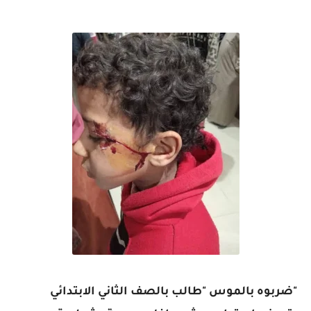
"ضربوه بالموس "طالب بالصف الثاني الابتدائي