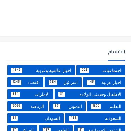
الاقسام
اجتماعيات
اخبار عالمية وعربية
4849
925
اخبار عربية
اسرائيل
اقتصاد
1246
384
146
الاطفال وحديثى الولادة
الامارات
344
81
التعليم
التموين
الرياضة
2066
89
1392
السعودية
السودان
51
434
الشئون الاجتماعية
الطقس
العراق
37
137
21