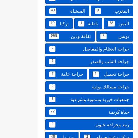
المغرب
المنشاة
43
8
اليمن
باطنة
تركيا
10
1
38
تونس
ثقافة ودين
668
7
جراحة العظام والمفاصل
2
جراحة القلب والصدر
1
جراحة تجميل
جراحة عامة
1
1
جراحة مسالك بولية
2
جمعيات خيرية وتنموية وشرعية
5
حياة كريمة
72
رمد وجراحة عيون
2
سكر و غدد صماء
سوريا
48
2