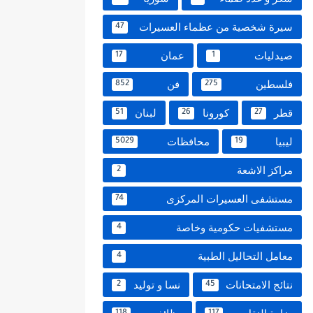
سيرة شخصية من عظماء العسيرات
47
صيدليات
عمان
17
1
فلسطين
فن
852
275
قطر
كورونا
لبنان
51
26
27
ليبيا
محافظات
5029
19
مراكز الاشعة
2
مستشفى العسيرات المركزى
74
مستشفيات حكومية وخاصة
4
معامل التحاليل الطبية
4
نتائج الامتحانات
نسا و توليد
2
45