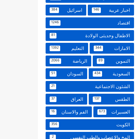
اخبار عربية
اسرائيل
384
146
اقتصاد
1246
الاطفال وحديثى الولادة
81
الامارات
التعليم
1392
344
التموين
الرياضة
2066
89
السعودية
السودان
51
434
الشئون الاجتماعية
21
الطقس
العراق
37
137
العسيرات
الفم والاسنان
16
673
الكويت
356
المخ والاعصاب والطب النفسي
2