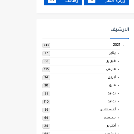
وزارة النقل
وظائف
118
117
الارشيف
2021
733
يناير
17
فبراير
68
مارس
115
أبريل
34
مايو
30
يونيو
38
يوليو
110
أغسطس
86
سبتمبر
64
أكتوبر
24