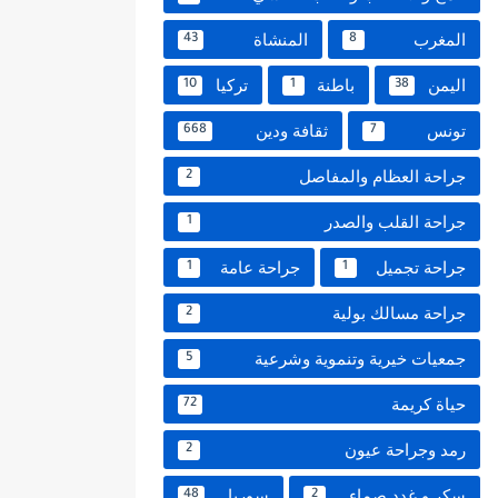
المغرب
المنشاة
43
8
اليمن
باطنة
تركيا
10
1
38
تونس
ثقافة ودين
668
7
جراحة العظام والمفاصل
2
جراحة القلب والصدر
1
جراحة تجميل
جراحة عامة
1
1
جراحة مسالك بولية
2
جمعيات خيرية وتنموية وشرعية
5
حياة كريمة
72
رمد وجراحة عيون
2
سكر و غدد صماء
سوريا
48
2