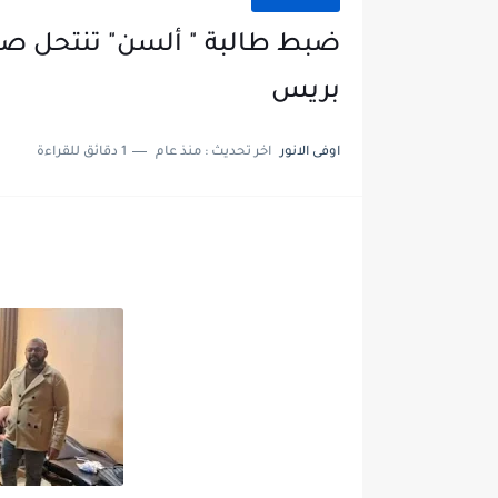
ضبط طالبة " ألسن" تنتحل صف
بريس
اوفى الانور
اخر تحديث :
منذ عام
1 دقائق للقراءة