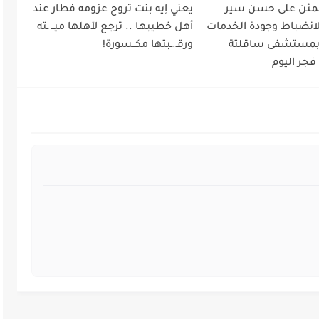
طمئن على حسن سير
يعني إيه بنت تروح عزومه فطار عند
لانضباط وجودة الخدمات
أهل خطيبها .. ترجع لأهلها ميــ ـته
 بمستشفى ساقلتة
ورقـ.ـبتها مكــسورة!
فجر اليوم