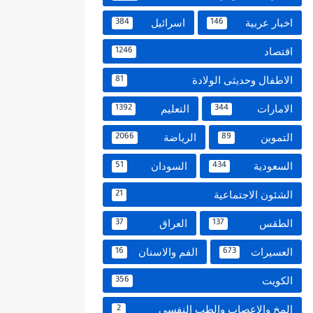
اخبار عربية
اسرائيل
384
146
اقتصاد
1246
الاطفال وحديثى الولادة
81
الامارات
التعليم
1392
344
التموين
الرياضة
2066
89
السعودية
السودان
51
434
الشئون الاجتماعية
21
الطقس
العراق
37
137
العسيرات
الفم والاسنان
16
673
الكويت
356
المخ والاعصاب والطب النفسي
2