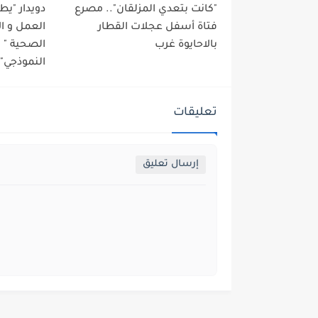
"كانت بتعدي المزلقان".. مصرع
دويدار "ي
فتاة أسفل عجلات القطار
العمل و ا
بالاحايوة غرب
الصحية "
النموذجي" 
تعليقات
إرسال تعليق