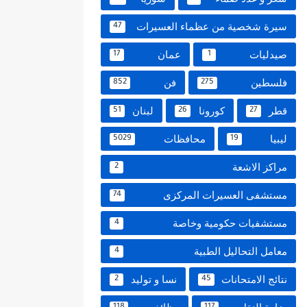
سيرة شخصية من عظماء العسيرات
47
صيدليات
عمان
17
1
فلسطين
فن
852
275
قطر
كورونا
لبنان
51
26
27
ليبيا
محافظات
5029
19
مراكز الاشعة
2
مستشفى العسيرات المركزى
74
مستشفيات حكومية وخاصة
4
معامل التحاليل الطبية
4
نتائج الامتحانات
نسا و توليد
2
45