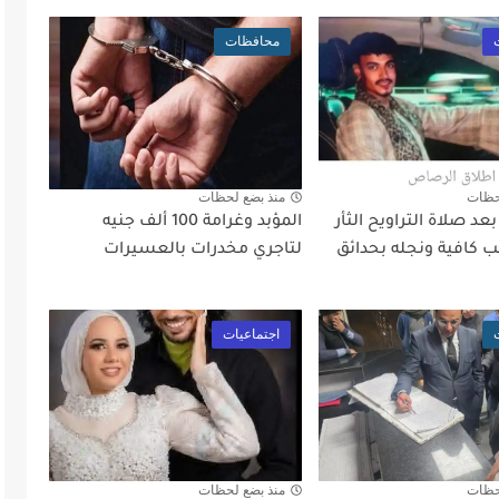
محافظات
حظات
منذ بضع لحظات
د صلاة التراويح الثأر
المؤبد وغرامة 100 ألف جنيه
 كافية ونجله بحدائق
لتاجري مخدرات بالعسيرات
اجتماعيات
حظات
منذ بضع لحظات