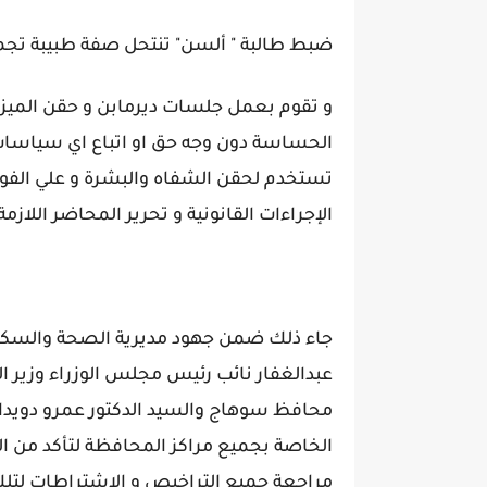
ضبط طالبة " ألسن" تنتحل صفة طبيبة تج
و تقوم بعمل جلسات ديرمابن و حقن الميزوث
الحساسة دون وجه حق او اتباع اي سياسا
تستخدم لحقن الشفاه والبشرة و علي الفور
الإجراءات القانونية و تحرير المحاضر اللازمة
جاء ذلك ضمن جهود مديرية الصحة والسكان ب
عبدالغفار نائب رئيس مجلس الوزراء وزير ال
محافظ سوهاج والسيد الدكتور عمرو دويدار 
الخاصة بجميع مراكز المحافظة لتأكد من ا
مراجعة جميع التراخيص و الإشتراطات لتلك