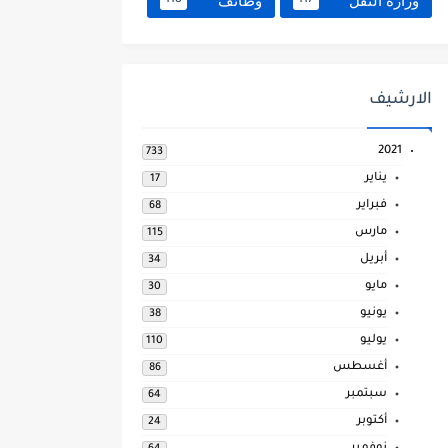
وزارة النقل
وظائف
118
117
الارشيف
2021
733
يناير
17
فبراير
68
مارس
115
أبريل
34
مايو
30
يونيو
38
يوليو
110
أغسطس
86
سبتمبر
64
أكتوبر
24