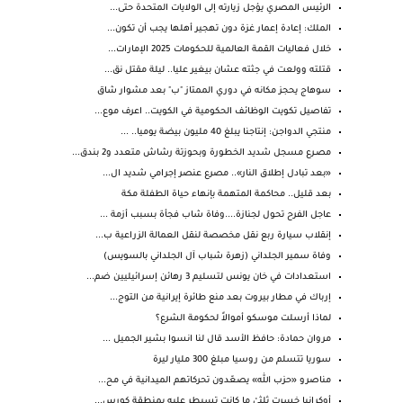
الرئيس المصري يؤجل زيارته إلى الولايات المتحدة حتى...
الملك: إعادة إعمار غزة دون تهجير أهلها يجب أن تكون...
خلال فعاليات القمة العالمية للحكومات 2025 الإمارات...
قتلته وولعت في جثته عشان بيغير عليا.. ليلة مقتل نق...
سوهاج يحجز مكانه في دوري الممتاز "ب" بعد مشوار شاق
تفاصيل تكويت الوظائف الحكومية في الكويت.. اعرف موع...
منتجي الدواجن: إنتاجنا يبلغ 40 مليون بيضة يوميا.. ...
مصـرع مسجل شديد الخطورة وبحوزتة رشاش متعدد و2 بندق...
«بعد تبادل إطلاق النار».. مصرع عنصر إجرامي شديد ال...
بعد قليل.. محاكمة المتهمة بإنهاء حياة الطفلة مكة
عاجل الفرح تحول لجنازة....وفاة شاب فجأة بسبب أزمة ...
إنقلاب سيارة ربع نقل مخصصة لنقل العمالة الزراعية ب...
وفاة سمير الجلداني (زهرة شباب آل الجلداني بالسويس)
استعدادات في خان يونس لتسليم 3 رهائن إسرائيليين ضم...
إرباك في مطار بيروت بعد منع طائرة إيرانية من التوج...
لماذا أرسلت موسكو أموالاً لحكومة الشرع؟
مروان حمادة: حافظ الأسد قال لنا انسوا بشير الجميل ...
سوريا تتسلم من روسيا مبلغ 300 مليار ليرة
مناصرو «حزب الله» يصعّدون تحركاتهم الميدانية في مح...
أوكرانيا خسرت ثلثيْ ما كانت تسيطر عليه بمنطقة كورس...