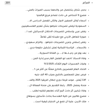
فبراير
201
بحجر..شابان يتخلصان من والدهما بسبب الميراث بالمني...
مصرع 9 أشخاص فى حادث تصادم مروع #بالمنيا
أسماء أوائل الصفين الاول والثانى للفصل الدراسى الا...
السعودية ترفض تصريحات نتنياهو بشأن تهجير الفلسطينيين
رفض عربي وإسلامي لتصريحات الاحتلال الإسرائيلي ضد ا...
صورة للعاهل الأردني مع حفيدته تلقى تفاعلاً
رفض إسلامي وعربي لتصريحات نتنياهو... والتزام سعودي...
بالأسماء... الرئاسة اللبنانية تعلن تشكيل حكومة جدي...
بعد يوم من رحيـ.ـلـ.ـها ابـ. ـ. ـن الفنانة السورية...
وفاة الاستاذ /احمد ابو الفضل الفار مدير إدارة المن...
وفيات العسيرات اليوم الثلاثاء 11/2/2025
الاتحاد العام للمصريين بالخارج ممثلًا عن أكثر من 1...
فرص عمل للمعلمين بالخليج بمرتب 40 ألف جنيه
CAF يُعلن.. موعد قرعة دوري ابطال افريقيا 2025 والف...
منحة رمضان 2025.. رابط التقديم على منحة العمالة ال...
وفاة شابين آثر حادث آليم أثناء ذهابهم للكليه لطلب ...
مصرع طالبين من كلية الهندسة بحادث مأساوي بسوهاج
ملك ⁧‫الأردن‬⁩: علينا أن نضع في الاعتبار كيفية است...