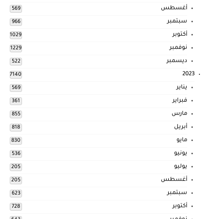
أغسطس
569
سبتمبر
966
أكتوبر
1029
نوفمبر
1229
ديسمبر
522
2023
7140
يناير
569
فبراير
361
مارس
855
أبريل
818
مايو
830
يونيو
536
يوليو
205
أغسطس
205
سبتمبر
623
أكتوبر
728