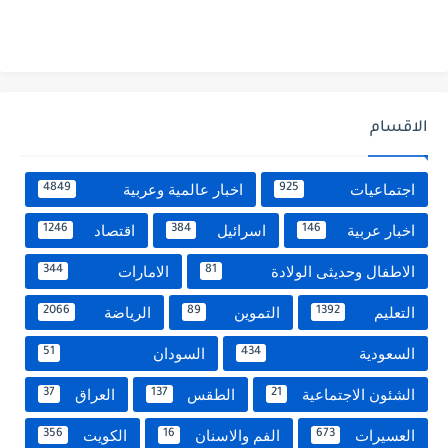
الاقسام
اجتماعيات
اخبار عالمية وعربية
4849
925
اخبار عربية
اسرائيل
اقتصاد
1246
384
146
الاطفال وحديثى الولادة
الامارات
344
81
التعليم
التموين
الرياضة
2066
89
1392
السعودية
السودان
51
434
الشئون الاجتماعية
الطقس
العراق
37
137
21
العسيرات
الفم والاسنان
الكويت
356
16
673