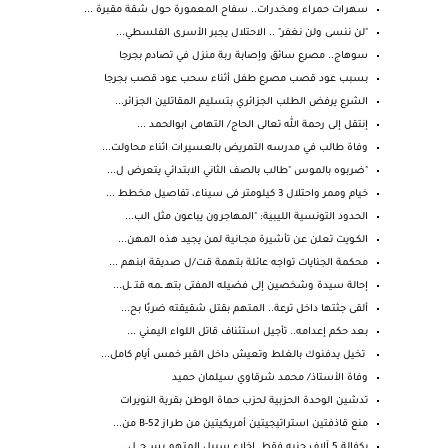
سهرات حمراء ومخدرات.. سفاح المعمورة حول شقة مقبرة ...
"لن ننسى ولن نغفر" .. الاحتلال يجبر الأسرى الفلسطي...
سوهاج.. مصرع سائق وإصابة ربة منزل في تصادم بجرجا
بسبب عود قصب مصرع طفل أثناء سحب عود قصب بجرجا
الشرع يرفض الطلب الجزائري بتسليم المقاتلين الجزائر...
إنتقل إلى رحمة الله تعالى الحاج/ التهامى ابوالحمد ...
وفاة طالب في مدرسه التمريض بالعسيرات اثناء محاولت...
"ضربوه بالموس "طالب بالصف الثاني الابتدائي يتعرض ل...
خيام وممر واحتلال 3 كيلومتر فى سيناء، تفاصيل مخطط ...
الحدود التونسية الليبية: "المهاجرون يباعون مثل الب...
الكـويت تعلن عن تأشيرة مجــانية لمن يجيد هذه المهن...
محكمة الجنايات تواجه عائلة بتهمة قت/ل صديقة ابنهم ...
إحالة سيدة وشخصين إلى فضيله المفتى بتهـ ـمه قتـ ـل...
ألقى جثتها داخل ترعة.. المتهم بقتل شقيقته ضربًا بح...
بعد حكم إعدامه.. تأجيل استئناف قاتل اللواء اليمني ...
تخيل يدفنوك بالغلط وتعيش داخل القبر خمس أيام كامل...
وفاة الأستاذ/ محمد شرقاوي سيلمان حميد
تدشين الوحدة الحزبية لحزب حماة الوطن بقرية النويرات
منع قاذفتين استراتيجيتين أمريكيتين من طراز B-52 من...
بكفالة 5 آلاف جنيه فقط. إخلاء سبيل المتهم بسـ حـ.ل...