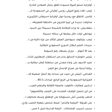
أوكرانيا تسلم أميركا مسودة اتفاق بشأن المعادن النادرة
ترمب: لقاء رفيع أميركي روسي أوكراني في السعودية ال...
فانس: الاتفاق مع روسيا حول أوكرانيا «سيفاجئ الكثيرين»
محاولات جديدة في ليبيا للخروج من «الحلقة المفرغة» ...
بنغلاديش: ما وراء الإطاحة بالشيخة حسينة؟ بين السيا...
نيودلهي تركت «كل بيضها في سلة» حسينة
ترمب: ويتكوف سيواصل العمل للتأكد من غزة خالية من ا...
سيدات النصر أبطال الدوري السعودي للطائرة
بعد 10 أعوام ... دوران يصطاد رقم السومة
رئيس «غوغل» السابق يحذر من استغلال الإرهابيين للذك...
صيد الأسود على وعاء معدني من سلطنة عُمان جمالية بد...
رواية أردنية عن صراع الإنسان مع الزمن
الغذامي: أعيش في «بيت من نساء» ولا أحملُ ضغينة لأد...
الميزانية السعودية في الربع الرابع: إيرادات بـ80.7...
تدشين فعاليات «الكويت عاصمة الثقافة والإعلام العرب...
من أين تحصل الولايات المتحدة على الصلب والألمنيوم؟
الذهب يلامس أعلى مستوياته على الإطلاق وسط «مخاوف ا...
على طريقة “البيضة والحجر” ضبط شخص بتهمة النصب وإدع...
بسبب تسريب الإمتحانات.. النيابة الإدارية تحيل 5 مس...