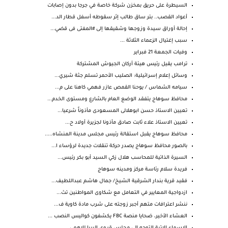
السيطرة على حريق بمخزن شركة خاصة في جرجا بدون إصابات
أعواد القصب.. بتر ساق طالب إثر سقوطه أسفل قطار الد...
إحالة أوراق سيدة وزوجها وشقيقها إلى #المفتى فى قضي...
سبب إغتيال الزعماء الثلاثة ...
وفيات الجمعة 21 فبراير
ترامب يقيل رئيس هيئة أركان الجيوش المشتركة
وسائل إعلام إسرائيلية: الصليب الأحمر تسلم جثة شيري...
سيامه الشماس / يوحنا القمص عازر فهمي كاهنا على م...
محافظ سوهاج يتفقد الوضع العام بالشارع ومستوى الخدم...
تعيين الاستاذ حسن ابوهلالى المسعودى مأذوناً شرعيا...
تعيين الاستاذ علاء ثابت صادق مأذونا لجزيرة أولاد ح...
محافظ سوهاج يقبل استقالة رئيس مجلس مدينة المنشاه.....
بالصور محافظ سوهاج يصدر حركة تنقلات جديدة لرؤساء ا...
السيرة الذاتية للمحاسب هلال زكي السيد أبو بكر رئيس...
فريدة سلام رئاسة مركز ومدينه سوهاج
فقيد قرية بندار الشرقية الشيخ/ جمال هاشم عبداللطيف...
ازدواجية المعايير في التعامل مع شكاوى المواطنين تث...
ننشر اعترافات متهم أجبر زوجته على شرب مادة كاوية ف...
العشاء الأخير، ضحايا منصة FBC يكشفون كواليس النصب ...