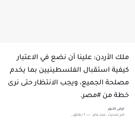
ملك ⁧‫الأردن‬⁩: علينا أن نضع في الاعتبار
كيفية استقبال الفلسطينيين بما يخدم
مصلحة الجميع، ويجب الانتظار حتى نرى
خطة من ⁧‫#مصر‬⁩.
اوفى الانور
اخر تحديث :
منذ عام
1 دقائق للقراءة