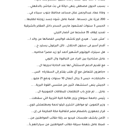
بسبب الديون مصطفى ينهى حياتة في بث مباشر..بالدقهلي...
وفاة عماد عبدالرحمن عنان مساعد محافظ جنوب سيناء في...
200 غرزة على جسدها.. قصة عامل شوه جسد زوجته لطلبها...
الحبس 3 سنوات لمشعوذ مارس السحر داخل المقابر بالشرقية
تمديد إيقاف 35 مشجعا من أنصار الترجي
"مش عيب".. هيدي كرم تكشف كواليس انفصالها عن والد ا...
أقدم أسير فى سجون الاحتلال.. نائل البرغوثى يسترد ح...
هل سيترك اليوتيوبر الشهير أحمد أبو زيد مصر؟ محاميه...
عاجل مشاجرة بين افراد من النباقوة وال النوبي
مع تقديم الدعم الاستثنائي لها عند الحاجة لدورها ال...
«جاهزون للتعامل مع أيّ طلب يقدّم إلى السفارة» الس...
«الجنايات»: حبس 3 رجال أعمال 10 سنوات ودفع 21 مليو...
الجيش ينعى استشهاد اثنين من منتسبي القوة البرية.. ...
عاجل ... تم فتح باب التظلمات للبطاقات التموينية ال...
رئيس جامعة سوهاج يزور طالبة كلية التربية التي سقطت...
وزير التموين: لو مواطن اشترى كيلو لحمة ومطلعتش كوي...
قرار جمهورى بانضمام مصر لاتفاقية مكة المكرمة فى إن...
الأمن يكشف ملابسات فيديو سـ رقة حقائب المواطنين من...
ضبط عامل بتهمة سرقة حقائب المواطنين من سياراتهم بأ...