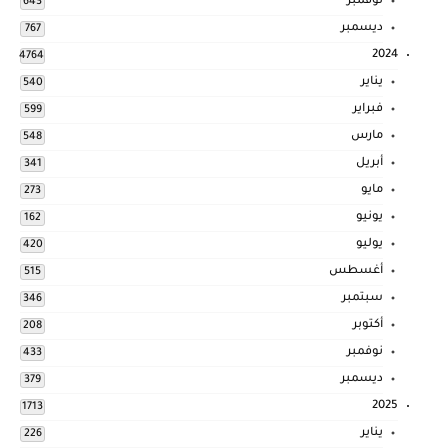
نوفمبر
643
ديسمبر
767
2024
4764
يناير
540
فبراير
599
مارس
548
أبريل
341
مايو
273
يونيو
162
يوليو
420
أغسطس
515
سبتمبر
346
أكتوبر
208
نوفمبر
433
ديسمبر
379
2025
1713
يناير
226