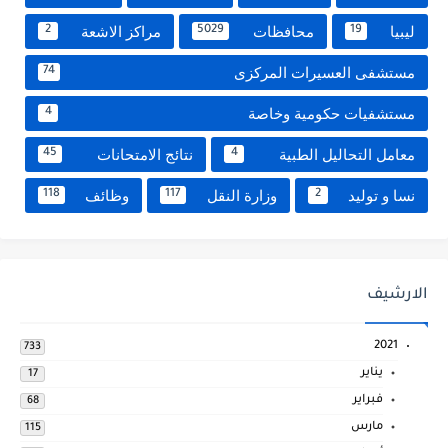
ليبيا
محافظات
مراكز الاشعة
2
5029
19
مستشفى العسيرات المركزى
74
مستشفيات حكومية وخاصة
4
معامل التحاليل الطبية
نتائج الامتحانات
45
4
نسا و توليد
وزارة النقل
وظائف
118
117
2
الارشيف
2021
733
يناير
17
فبراير
68
مارس
115