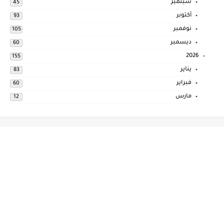
سبتمبر
45
أكتوبر
93
نوفمبر
105
ديسمبر
60
2026
155
يناير
83
فبراير
60
مارس
12