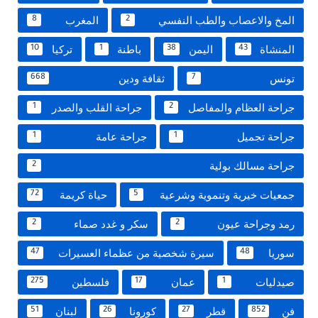
المخ والاعصاب والطب النفسي
المغرب
8
2
المنشاة
اليمن
باطنة
تركيا
10
1
38
43
تونس
ثقافة ودين
668
7
جراحة العظام والمفاصل
جراحة القلب والصدر
1
2
جراحة تجميل
جراحة عامة
1
1
جراحة مسالك بولية
2
جمعيات خيرية وتنموية وشرعية
حياة كريمة
72
5
رمد وجراحة عيون
سكر و غدد صماء
2
2
سوريا
سيرة شخصية من عظماء العسيرات
47
48
صيدليات
عمان
فلسطين
275
17
1
فن
قطر
كورونا
لبنان
51
26
27
852