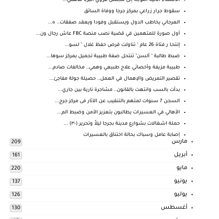
الاسماء الاتية التوجه إلى مجلس قروي البربا للاهمي...
سقوط جرار زراعي بمركز جرجا ووفاة السائق
العرجاني يخاطب الدول ويستقبل وفودا ويعقد صفقات.. ه...
أول صورة للمتهمين في قضية نصب منصة FBC عاش رجال ون...
إنتحـا ر فتاة 26 عام " تناولت قرص حفظ غلال " لسو...
ضبط طالبة " ألسن" تنتحل صفة طبيبة تجميل بمركز سوها...
طبيبة مزيفة وأخصائي علاج طبيعي وهمي.. مخالفات صادم...
تقصير التمريض والإهمال في العمل.. حصيلة جولة مفاجئ...
بدأت بالسب وانتهت بالقانون.. مشاجرة نارية بين جاري...
السجن 7 سنوات لمتهم بالتنقيب عن الآثار فى مركز جرج...
الأهالي في العسيرات يطالبون بتعزيز الأمن وضبط الم...
حملة اشغالات بشوارع مدينة بجرجا ليلاً وتحرير (٣٠) ...
إصابة عامل وسباك بحالة اختناق بالعسيرات
مارس
209
أبريل
161
مايو
220
يونيو
137
يوليو
126
أغسطس
130