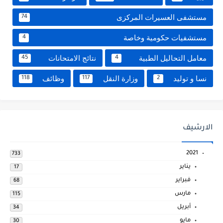
مستشفى العسيرات المركزى
74
مستشفيات حكومية وخاصة
4
معامل التحاليل الطبية
نتائج الامتحانات
45
4
نسا و توليد
وزارة النقل
وظائف
118
117
2
الارشيف
2021
733
يناير
17
فبراير
68
مارس
115
أبريل
34
مايو
30