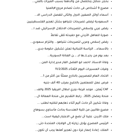
بحجر..شابان يتخلصان من والدهما بسبب الميراث بالمني...
مصرع 9 أشخاص فى حادث تصادم مروع #بالمنيا
أسماء أوائل الصفين الاول والثانى للفصل الدراسى الا...
السعودية ترفض تصريحات نتنياهو بشأن تهجير الفلسطينيين
رفض عربي وإسلامي لتصريحات الاحتلال الإسرائيلي ضد ا...
صورة للعاهل الأردني مع حفيدته تلقى تفاعلاً
رفض إسلامي وعربي لتصريحات نتنياهو... والتزام سعودي...
بالأسماء... الرئاسة اللبنانية تعلن تشكيل حكومة جدي...
بعد يوم من رحيـ.ـلـ.ـها ابـ. ـ. ـن الفنانة السورية...
وفاة الاستاذ /احمد ابو الفضل الفار مدير إدارة المن...
وفيات العسيرات اليوم الثلاثاء 11/2/2025
الاتحاد العام للمصريين بالخارج ممثلًا عن أكثر من 1...
فرص عمل للمعلمين بالخليج بمرتب 40 ألف جنيه
CAF يُعلن.. موعد قرعة دوري ابطال افريقيا 2025 والف...
منحة رمضان 2025.. رابط التقديم على منحة العمالة ال...
وفاة شابين آثر حادث آليم أثناء ذهابهم للكليه لطلب ...
مصرع طالبين من كلية الهندسة بحادث مأساوي بسوهاج
ملك ⁧‫الأردن‬⁩: علينا أن نضع في الاعتبار كيفية است...
الرئيس المصري يؤجل زيارته إلى الولايات المتحدة حتى...
الملك: إعادة إعمار غزة دون تهجير أهلها يجب أن تكون...