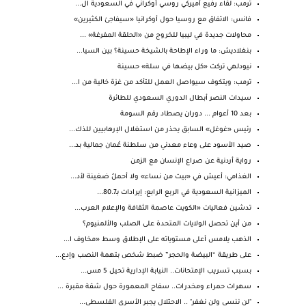
ترمب: لقاء رفيع أميركي روسي أوكراني في السعودية ال...
فانس: الاتفاق مع روسيا حول أوكرانيا «سيفاجئ الكثيرين»
محاولات جديدة في ليبيا للخروج من «الحلقة المفرغة» ...
بنغلاديش: ما وراء الإطاحة بالشيخة حسينة؟ بين السيا...
نيودلهي تركت «كل بيضها في سلة» حسينة
ترمب: ويتكوف سيواصل العمل للتأكد من غزة خالية من ا...
سيدات النصر أبطال الدوري السعودي للطائرة
بعد 10 أعوام ... دوران يصطاد رقم السومة
رئيس «غوغل» السابق يحذر من استغلال الإرهابيين للذك...
صيد الأسود على وعاء معدني من سلطنة عُمان جمالية بد...
رواية أردنية عن صراع الإنسان مع الزمن
الغذامي: أعيش في «بيت من نساء» ولا أحملُ ضغينة لأد...
الميزانية السعودية في الربع الرابع: إيرادات بـ80.7...
تدشين فعاليات «الكويت عاصمة الثقافة والإعلام العرب...
من أين تحصل الولايات المتحدة على الصلب والألمنيوم؟
الذهب يلامس أعلى مستوياته على الإطلاق وسط «مخاوف ا...
على طريقة “البيضة والحجر” ضبط شخص بتهمة النصب وإدع...
بسبب تسريب الإمتحانات.. النيابة الإدارية تحيل 5 مس...
سهرات حمراء ومخدرات.. سفاح المعمورة حول شقة مقبرة ...
"لن ننسى ولن نغفر" .. الاحتلال يجبر الأسرى الفلسطي...