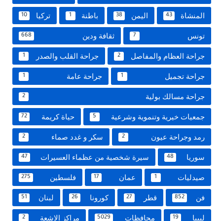
المنشاة
اليمن
باطنة
تركيا
10
1
38
43
تونس
ثقافة ودين
668
7
جراحة العظام والمفاصل
جراحة القلب والصدر
1
2
جراحة تجميل
جراحة عامة
1
1
جراحة مسالك بولية
2
جمعيات خيرية وتنموية وشرعية
حياة كريمة
72
5
رمد وجراحة عيون
سكر و غدد صماء
2
2
سوريا
سيرة شخصية من عظماء العسيرات
47
48
صيدليات
عمان
فلسطين
275
17
1
فن
قطر
كورونا
لبنان
51
26
27
852
ليبيا
محافظات
مراكز الاشعة
2
5029
19