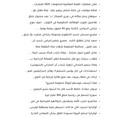
خلال فعاليات القمة العالمية للحكومات 2025 الإمارات...
قتلته وولعت في جثته عشان بيغير عليا.. ليلة مقتل نق...
سوهاج يحجز مكانه في دوري الممتاز "ب" بعد مشوار شاق
تفاصيل تكويت الوظائف الحكومية في الكويت.. اعرف موع...
منتجي الدواجن: إنتاجنا يبلغ 40 مليون بيضة يوميا.. ...
مصـرع مسجل شديد الخطورة وبحوزتة رشاش متعدد و2 بندق...
«بعد تبادل إطلاق النار».. مصرع عنصر إجرامي شديد ال...
بعد قليل.. محاكمة المتهمة بإنهاء حياة الطفلة مكة
عاجل الفرح تحول لجنازة....وفاة شاب فجأة بسبب أزمة ...
إنقلاب سيارة ربع نقل مخصصة لنقل العمالة الزراعية ب...
وفاة سمير الجلداني (زهرة شباب آل الجلداني بالسويس)
استعدادات في خان يونس لتسليم 3 رهائن إسرائيليين ضم...
إرباك في مطار بيروت بعد منع طائرة إيرانية من التوج...
لماذا أرسلت موسكو أموالاً لحكومة الشرع؟
مروان حمادة: حافظ الأسد قال لنا انسوا بشير الجميل ...
سوريا تتسلم من روسيا مبلغ 300 مليار ليرة
مناصرو «حزب الله» يصعّدون تحركاتهم الميدانية في مح...
أوكرانيا خسرت ثلثيْ ما كانت تسيطر عليه بمنطقة كورس...
أوكرانيا تسلم أميركا مسودة اتفاق بشأن المعادن النادرة