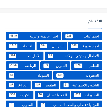
الاقسام
اجتماعيات
اخبار عالمية وعربية
4849
925
اخبار عربية
اسرائيل
اقتصاد
1246
384
146
الاطفال وحديثى الولادة
الامارات
344
81
التعليم
التموين
الرياضة
2066
89
1392
السعودية
السودان
51
434
الشئون الاجتماعية
الطقس
العراق
37
137
21
العسيرات
الفم والاسنان
الكويت
356
16
673
المخ والاعصاب والطب النفسي
المغرب
8
2