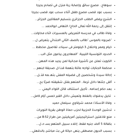
سوهاج.. مصرع سائق وإصابة ربة منزل في تصادم بجرجا
بسبب عود قصب مصرع طفل أثناء سحب عود قصب بجرجا
الشرع يرفض الطلب الجزائري بتسليم المقاتلين الجزائر...
إنتقل إلى رحمة الله تعالى الحاج/ التهامى ابوالحمد ...
وفاة طالب في مدرسه التمريض بالعسيرات اثناء محاولت...
"ضربوه بالموس "طالب بالصف الثاني الابتدائي يتعرض ل...
خيام وممر واحتلال 3 كيلومتر فى سيناء، تفاصيل مخطط ...
الحدود التونسية الليبية: "المهاجرون يباعون مثل الب...
الكـويت تعلن عن تأشيرة مجــانية لمن يجيد هذه المهن...
محكمة الجنايات تواجه عائلة بتهمة قت/ل صديقة ابنهم ...
إحالة سيدة وشخصين إلى فضيله المفتى بتهـ ـمه قتـ ـل...
ألقى جثتها داخل ترعة.. المتهم بقتل شقيقته ضربًا بح...
بعد حكم إعدامه.. تأجيل استئناف قاتل اللواء اليمني ...
تخيل يدفنوك بالغلط وتعيش داخل القبر خمس أيام كامل...
وفاة الأستاذ/ محمد شرقاوي سيلمان حميد
تدشين الوحدة الحزبية لحزب حماة الوطن بقرية النويرات
منع قاذفتين استراتيجيتين أمريكيتين من طراز B-52 من...
بكفالة 5 آلاف جنيه فقط. إخلاء سبيل المتهم بسـ حـ.ل...
بسبب الديون مصطفى ينهى حياتة في بث مباشر..بالدقهلي...