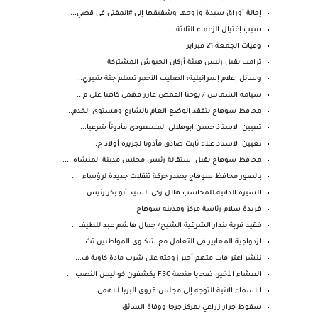
إحالة أوراق سيدة وزوجها وشقيقها إلى #المفتى فى قضي...
سبب إغتيال الزعماء الثلاثة ...
وفيات الجمعة 21 فبراير
ترامب يقيل رئيس هيئة أركان الجيوش المشتركة
وسائل إعلام إسرائيلية: الصليب الأحمر تسلم جثة شيري...
سيامه الشماس / يوحنا القمص عازر فهمي كاهنا على م...
محافظ سوهاج يتفقد الوضع العام بالشارع ومستوى الخدم...
تعيين الاستاذ حسن ابوهلالى المسعودى مأذوناً شرعيا...
تعيين الاستاذ علاء ثابت صادق مأذونا لجزيرة أولاد ح...
محافظ سوهاج يقبل استقالة رئيس مجلس مدينة المنشاه.....
بالصور محافظ سوهاج يصدر حركة تنقلات جديدة لرؤساء ا...
السيرة الذاتية للمحاسب هلال زكي السيد أبو بكر رئيس...
فريدة سلام رئاسة مركز ومدينه سوهاج
فقيد قرية بندار الشرقية الشيخ/ جمال هاشم عبداللطيف...
ازدواجية المعايير في التعامل مع شكاوى المواطنين تث...
ننشر اعترافات متهم أجبر زوجته على شرب مادة كاوية ف...
العشاء الأخير، ضحايا منصة FBC يكشفون كواليس النصب ...
الاسماء الاتية التوجه إلى مجلس قروي البربا للاهمي...
سقوط جرار زراعي بمركز جرجا ووفاة السائق