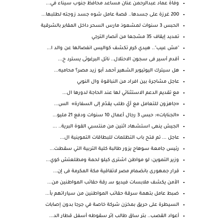
وفاة عماد عبدالرحمن عنان مساعد محافظ جنوب سيناء في...
200 غرزة على جسدها.. قصة عامل شوه جسد زوجته لطلبها...
الحبس 3 سنوات لمشعوذ مارس السحر داخل المقابر بالشرقية
تمديد إيقاف 35 مشجعا من أنصار الترجي
"مش عيب".. هيدي كرم تكشف كواليس انفصالها عن والد ا...
أقدم أسير فى سجون الاحتلال.. نائل البرغوثى يسترد ح...
هل سيترك اليوتيوبر الشهير أحمد أبو زيد مصر؟ محاميه...
عاجل مشاجرة بين افراد من النباقوة وال النوبي
مع تقديم الدعم الاستثنائي لها عند الحاجة لدورها ال...
«جاهزون للتعامل مع أيّ طلب يقدّم إلى السفارة» الس...
«الجنايات»: حبس 3 رجال أعمال 10 سنوات ودفع 21 مليو...
الجيش ينعى استشهاد اثنين من منتسبي القوة البرية.. ...
عاجل ... تم فتح باب التظلمات للبطاقات التموينية ال...
رئيس جامعة سوهاج يزور طالبة كلية التربية التي سقطت...
وزير التموين: لو مواطن اشترى كيلو لحمة ومطلعتش كوي...
قرار جمهورى بانضمام مصر لاتفاقية مكة المكرمة فى إن...
الأمن يكشف ملابسات فيديو سـ رقة حقائب المواطنين من...
ضبط عامل بتهمة سرقة حقائب المواطنين من سياراتهم بأ...
السيطرة على حريق بمخزن شركة خاصة في جرجا بدون إصابات
أعواد القصب.. بتر ساق طالب إثر سقوطه أسفل قطار الد...