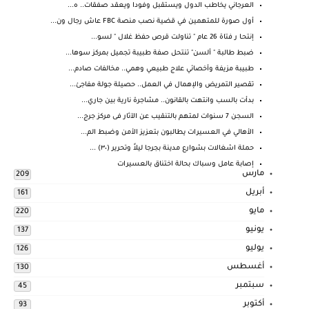
العرجاني يخاطب الدول ويستقبل وفودا ويعقد صفقات.. ه...
أول صورة للمتهمين في قضية نصب منصة FBC عاش رجال ون...
إنتحـا ر فتاة 26 عام " تناولت قرص حفظ غلال " لسو...
ضبط طالبة " ألسن" تنتحل صفة طبيبة تجميل بمركز سوها...
طبيبة مزيفة وأخصائي علاج طبيعي وهمي.. مخالفات صادم...
تقصير التمريض والإهمال في العمل.. حصيلة جولة مفاجئ...
بدأت بالسب وانتهت بالقانون.. مشاجرة نارية بين جاري...
السجن 7 سنوات لمتهم بالتنقيب عن الآثار فى مركز جرج...
الأهالي في العسيرات يطالبون بتعزيز الأمن وضبط الم...
حملة اشغالات بشوارع مدينة بجرجا ليلاً وتحرير (٣٠) ...
إصابة عامل وسباك بحالة اختناق بالعسيرات
مارس
209
أبريل
161
مايو
220
يونيو
137
يوليو
126
أغسطس
130
سبتمبر
45
أكتوبر
93