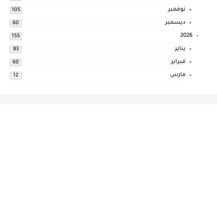
نوفمبر
105
ديسمبر
60
2026
155
يناير
83
فبراير
60
مارس
12